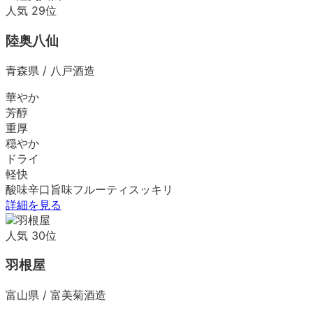
人気
29
位
陸奥八仙
青森県
/
八戸酒造
華やか
芳醇
重厚
穏やか
ドライ
軽快
酸味
辛口
旨味
フルーティ
スッキリ
詳細を見る
人気
30
位
羽根屋
富山県
/
富美菊酒造