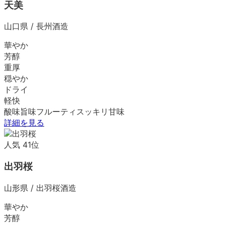
天美
山口県
/
長州酒造
華やか
芳醇
重厚
穏やか
ドライ
軽快
酸味
旨味
フルーティ
スッキリ
甘味
詳細を見る
人気
41
位
出羽桜
山形県
/
出羽桜酒造
華やか
芳醇