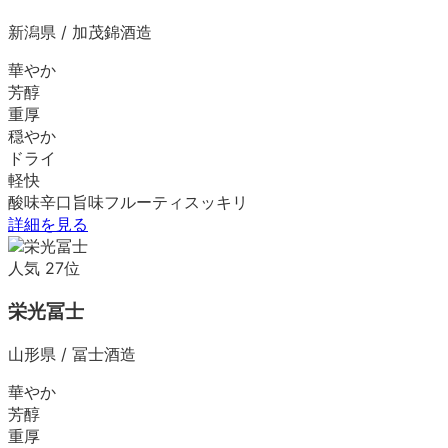
新潟県
/
加茂錦酒造
華やか
芳醇
重厚
穏やか
ドライ
軽快
酸味
辛口
旨味
フルーティ
スッキリ
詳細を見る
人気
27
位
栄光冨士
山形県
/
冨士酒造
華やか
芳醇
重厚