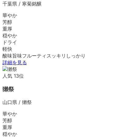
千葉県
/
寒菊銘醸
華やか
芳醇
重厚
穏やか
ドライ
軽快
酸味
旨味
フルーティ
スッキリ
しっかり
詳細を見る
人気
13
位
獺祭
山口県
/
獺祭
華やか
芳醇
重厚
穏やか