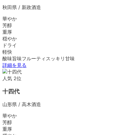
秋田県
/
新政酒造
華やか
芳醇
重厚
穏やか
ドライ
軽快
酸味
旨味
フルーティ
スッキリ
甘味
詳細を見る
人気
2
位
十四代
山形県
/
高木酒造
華やか
芳醇
重厚