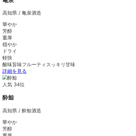
亀泉
高知県
/
亀泉酒造
華やか
芳醇
重厚
穏やか
ドライ
軽快
酸味
旨味
フルーティ
スッキリ
甘味
詳細を見る
人気
34
位
酔鯨
高知県
/
酔鯨酒造
華やか
芳醇
重厚