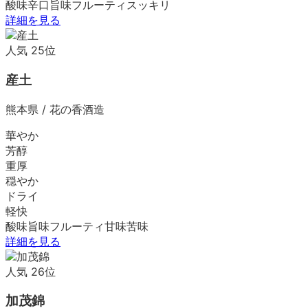
酸味
辛口
旨味
フルーティ
スッキリ
詳細を見る
人気
25
位
産土
熊本県
/
花の香酒造
華やか
芳醇
重厚
穏やか
ドライ
軽快
酸味
旨味
フルーティ
甘味
苦味
詳細を見る
人気
26
位
加茂錦