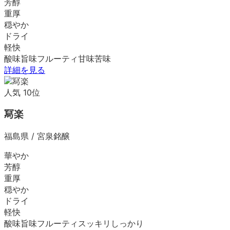
芳醇
重厚
穏やか
ドライ
軽快
酸味
旨味
フルーティ
甘味
苦味
詳細を見る
人気
10
位
冩楽
福島県
/
宮泉銘醸
華やか
芳醇
重厚
穏やか
ドライ
軽快
酸味
旨味
フルーティ
スッキリ
しっかり