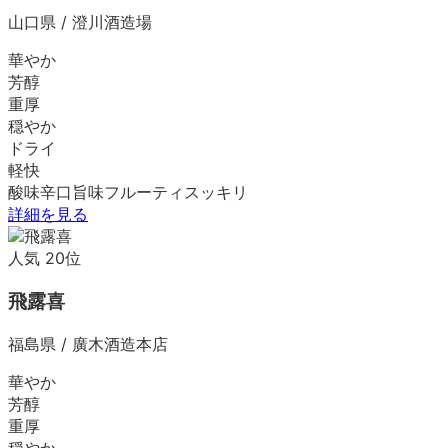
山口県
/
澄川酒造場
華やか
芳醇
重厚
穏やか
ドライ
軽快
酸味
辛口
旨味
フルーティ
スッキリ
詳細を見る
人気
20
位
飛露喜
福島県
/
廣木酒造本店
華やか
芳醇
重厚
穏やか