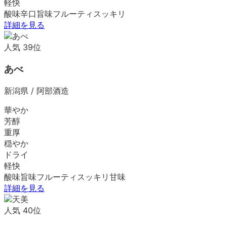
軽快
酸味
辛口
旨味
フルーティ
スッキリ
詳細を見る
人気
39
位
あべ
新潟県
/
阿部酒造
華やか
芳醇
重厚
穏やか
ドライ
軽快
酸味
旨味
フルーティ
スッキリ
甘味
詳細を見る
人気
40
位