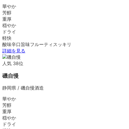
華やか
芳醇
重厚
穏やか
ドライ
軽快
酸味
辛口
旨味
フルーティ
スッキリ
詳細を見る
人気
38
位
磯自慢
静岡県
/
磯自慢酒造
華やか
芳醇
重厚
穏やか
ドライ