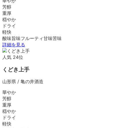
華やか
芳醇
重厚
穏やか
ドライ
軽快
酸味
旨味
フルーティ
甘味
苦味
詳細を見る
人気
24
位
くどき上手
山形県
/
亀の井酒造
華やか
芳醇
重厚
穏やか
ドライ
軽快