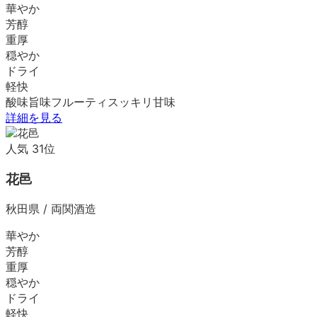
華やか
芳醇
重厚
穏やか
ドライ
軽快
酸味
旨味
フルーティ
スッキリ
甘味
詳細を見る
人気
31
位
花邑
秋田県
/
両関酒造
華やか
芳醇
重厚
穏やか
ドライ
軽快