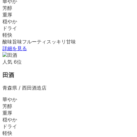
華やか
芳醇
重厚
穏やか
ドライ
軽快
酸味
旨味
フルーティ
スッキリ
甘味
詳細を見る
人気
6
位
田酒
青森県
/
西田酒造店
華やか
芳醇
重厚
穏やか
ドライ
軽快