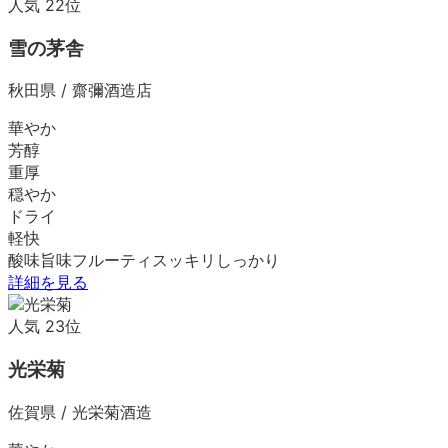
人気
22
位
雪の茅舎
秋田県
/
齋彌酒造店
華やか
芳醇
重厚
穏やか
ドライ
軽快
酸味
旨味
フルーティ
スッキリ
しっかり
詳細を見る
人気
23
位
光栄菊
佐賀県
/
光栄菊酒造