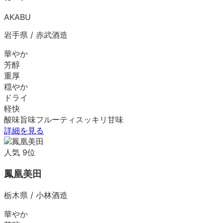
AKABU
岩手県
/
赤武酒造
華やか
芳醇
重厚
穏やか
ドライ
軽快
酸味
旨味
フルーティ
スッキリ
甘味
詳細を見る
人気
9
位
鳳凰美田
栃木県
/
小林酒造
華やか