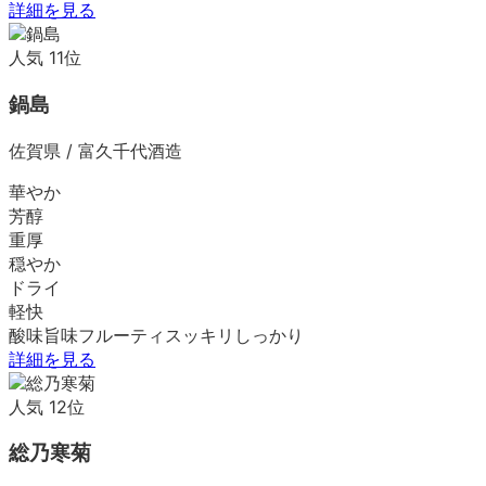
詳細を見る
人気
11
位
鍋島
佐賀県
/
富久千代酒造
華やか
芳醇
重厚
穏やか
ドライ
軽快
酸味
旨味
フルーティ
スッキリ
しっかり
詳細を見る
人気
12
位
総乃寒菊