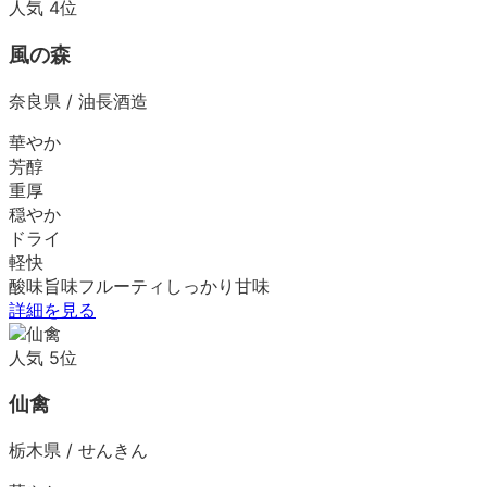
人気
4
位
風の森
奈良県
/
油長酒造
華やか
芳醇
重厚
穏やか
ドライ
軽快
酸味
旨味
フルーティ
しっかり
甘味
詳細を見る
人気
5
位
仙禽
栃木県
/
せんきん