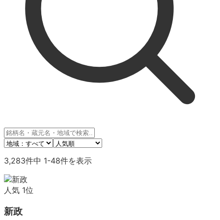
3,283
件中
1
-
48
件を表示
人気
1
位
新政