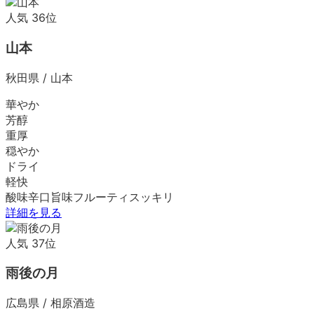
人気
36
位
山本
秋田県
/
山本
華やか
芳醇
重厚
穏やか
ドライ
軽快
酸味
辛口
旨味
フルーティ
スッキリ
詳細を見る
人気
37
位
雨後の月
広島県
/
相原酒造