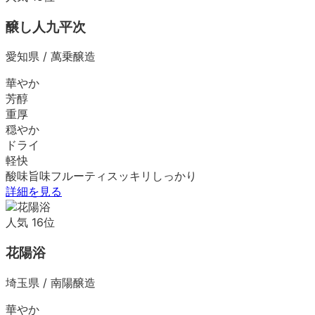
醸し人九平次
愛知県
/
萬乗醸造
華やか
芳醇
重厚
穏やか
ドライ
軽快
酸味
旨味
フルーティ
スッキリ
しっかり
詳細を見る
人気
16
位
花陽浴
埼玉県
/
南陽醸造
華やか