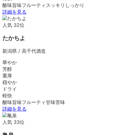
酸味
旨味
フルーティ
スッキリ
しっかり
詳細を見る
人気
32
位
たかちよ
新潟県
/
高千代酒造
華やか
芳醇
重厚
穏やか
ドライ
軽快
酸味
旨味
フルーティ
甘味
苦味
詳細を見る
人気
33
位