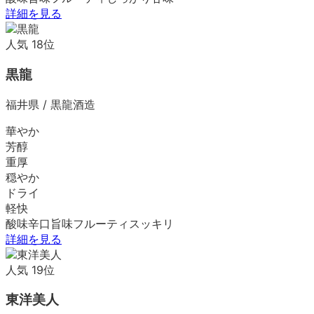
詳細を見る
人気
18
位
黒龍
福井県
/
黒龍酒造
華やか
芳醇
重厚
穏やか
ドライ
軽快
酸味
辛口
旨味
フルーティ
スッキリ
詳細を見る
人気
19
位
東洋美人