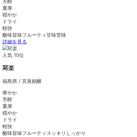
芳醇
重厚
穏やか
ドライ
軽快
酸味
旨味
フルーティ
甘味
苦味
詳細を見る
人気
10
位
冩楽
福島県
/
宮泉銘醸
華やか
芳醇
重厚
穏やか
ドライ
軽快
酸味
旨味
フルーティ
スッキリ
しっかり