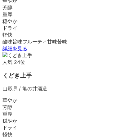
華やか
芳醇
重厚
穏やか
ドライ
軽快
酸味
旨味
フルーティ
甘味
苦味
詳細を見る
人気
24
位
くどき上手
山形県
/
亀の井酒造
華やか
芳醇
重厚
穏やか
ドライ
軽快