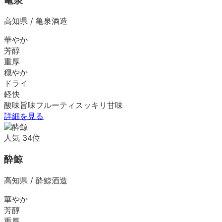
亀泉
高知県
/
亀泉酒造
華やか
芳醇
重厚
穏やか
ドライ
軽快
酸味
旨味
フルーティ
スッキリ
甘味
詳細を見る
人気
34
位
酔鯨
高知県
/
酔鯨酒造
華やか
芳醇
重厚