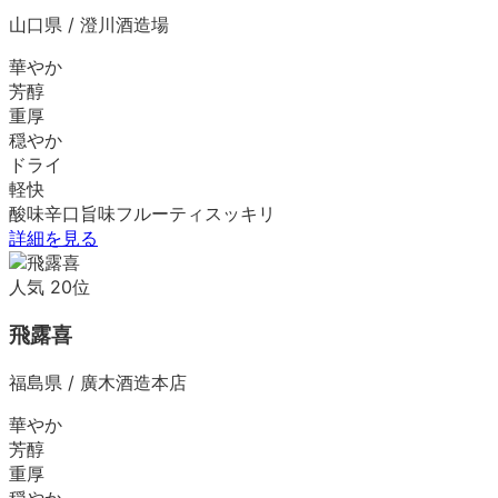
山口県
/
澄川酒造場
華やか
芳醇
重厚
穏やか
ドライ
軽快
酸味
辛口
旨味
フルーティ
スッキリ
詳細を見る
人気
20
位
飛露喜
福島県
/
廣木酒造本店
華やか
芳醇
重厚
穏やか