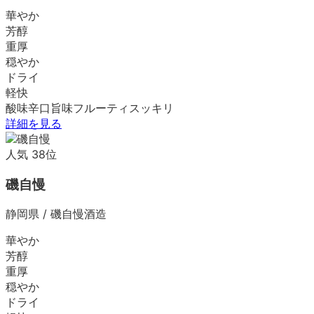
華やか
芳醇
重厚
穏やか
ドライ
軽快
酸味
辛口
旨味
フルーティ
スッキリ
詳細を見る
人気
38
位
磯自慢
静岡県
/
磯自慢酒造
華やか
芳醇
重厚
穏やか
ドライ