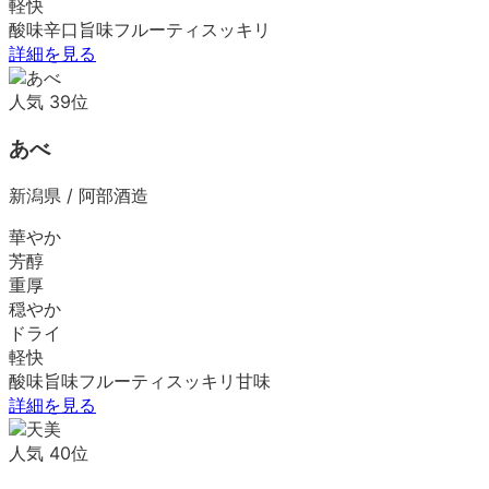
軽快
酸味
辛口
旨味
フルーティ
スッキリ
詳細を見る
人気
39
位
あべ
新潟県
/
阿部酒造
華やか
芳醇
重厚
穏やか
ドライ
軽快
酸味
旨味
フルーティ
スッキリ
甘味
詳細を見る
人気
40
位