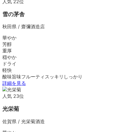
人気
22
位
雪の茅舎
秋田県
/
齋彌酒造店
華やか
芳醇
重厚
穏やか
ドライ
軽快
酸味
旨味
フルーティ
スッキリ
しっかり
詳細を見る
人気
23
位
光栄菊
佐賀県
/
光栄菊酒造