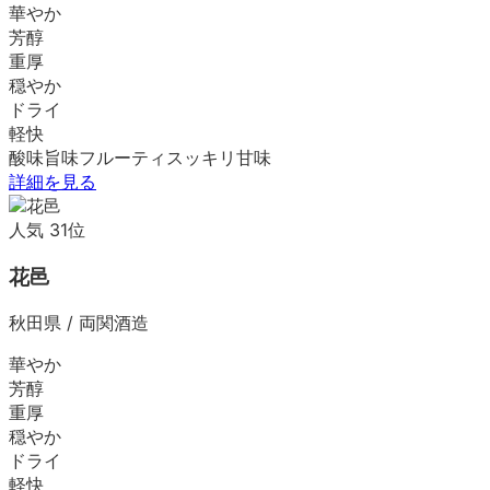
華やか
芳醇
重厚
穏やか
ドライ
軽快
酸味
旨味
フルーティ
スッキリ
甘味
詳細を見る
人気
31
位
花邑
秋田県
/
両関酒造
華やか
芳醇
重厚
穏やか
ドライ
軽快