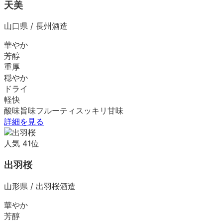
天美
山口県
/
長州酒造
華やか
芳醇
重厚
穏やか
ドライ
軽快
酸味
旨味
フルーティ
スッキリ
甘味
詳細を見る
人気
41
位
出羽桜
山形県
/
出羽桜酒造
華やか
芳醇