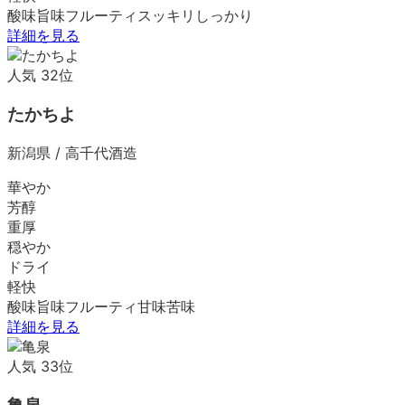
酸味
旨味
フルーティ
スッキリ
しっかり
詳細を見る
人気
32
位
たかちよ
新潟県
/
高千代酒造
華やか
芳醇
重厚
穏やか
ドライ
軽快
酸味
旨味
フルーティ
甘味
苦味
詳細を見る
人気
33
位