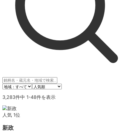
3,283
件中
1
-
48
件を表示
人気
1
位
新政