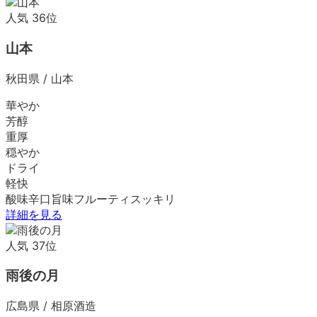
人気
36
位
山本
秋田県
/
山本
華やか
芳醇
重厚
穏やか
ドライ
軽快
酸味
辛口
旨味
フルーティ
スッキリ
詳細を見る
人気
37
位
雨後の月
広島県
/
相原酒造