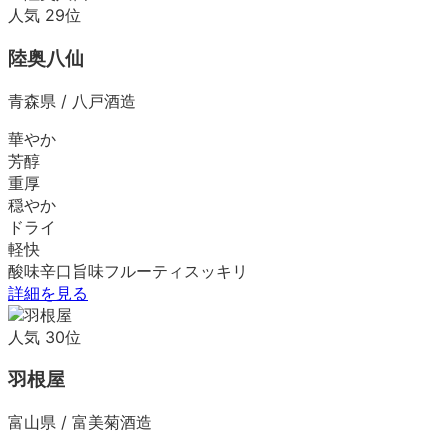
人気
29
位
陸奥八仙
青森県
/
八戸酒造
華やか
芳醇
重厚
穏やか
ドライ
軽快
酸味
辛口
旨味
フルーティ
スッキリ
詳細を見る
人気
30
位
羽根屋
富山県
/
富美菊酒造