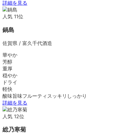
詳細を見る
人気
11
位
鍋島
佐賀県
/
富久千代酒造
華やか
芳醇
重厚
穏やか
ドライ
軽快
酸味
旨味
フルーティ
スッキリ
しっかり
詳細を見る
人気
12
位
総乃寒菊