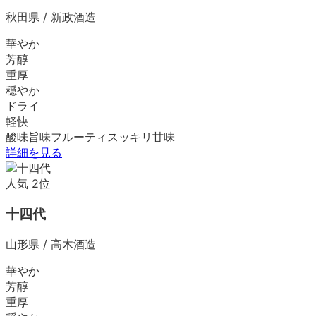
秋田県
/
新政酒造
華やか
芳醇
重厚
穏やか
ドライ
軽快
酸味
旨味
フルーティ
スッキリ
甘味
詳細を見る
人気
2
位
十四代
山形県
/
高木酒造
華やか
芳醇
重厚