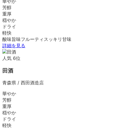
華やか
芳醇
重厚
穏やか
ドライ
軽快
酸味
旨味
フルーティ
スッキリ
甘味
詳細を見る
人気
6
位
田酒
青森県
/
西田酒造店
華やか
芳醇
重厚
穏やか
ドライ
軽快