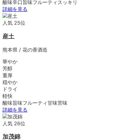
酸味
辛口
旨味
フルーティ
スッキリ
詳細を見る
人気
25
位
産土
熊本県
/
花の香酒造
華やか
芳醇
重厚
穏やか
ドライ
軽快
酸味
旨味
フルーティ
甘味
苦味
詳細を見る
人気
26
位
加茂錦