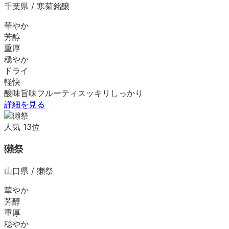
千葉県
/
寒菊銘醸
華やか
芳醇
重厚
穏やか
ドライ
軽快
酸味
旨味
フルーティ
スッキリ
しっかり
詳細を見る
人気
13
位
獺祭
山口県
/
獺祭
華やか
芳醇
重厚
穏やか