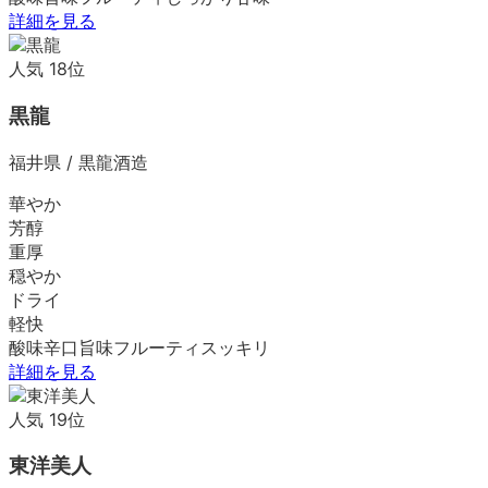
詳細を見る
人気
18
位
黒龍
福井県
/
黒龍酒造
華やか
芳醇
重厚
穏やか
ドライ
軽快
酸味
辛口
旨味
フルーティ
スッキリ
詳細を見る
人気
19
位
東洋美人