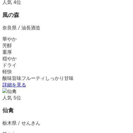
人気
4
位
風の森
奈良県
/
油長酒造
華やか
芳醇
重厚
穏やか
ドライ
軽快
酸味
旨味
フルーティ
しっかり
甘味
詳細を見る
人気
5
位
仙禽
栃木県
/
せんきん