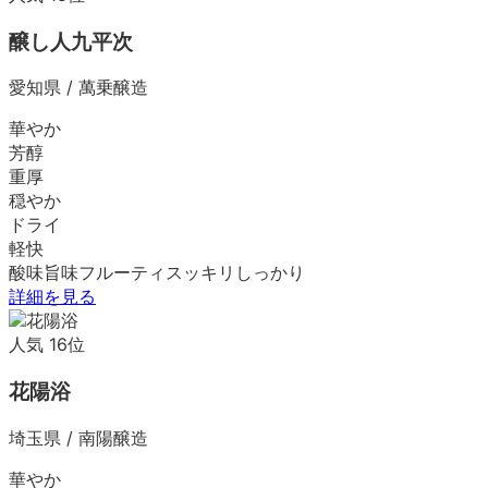
醸し人九平次
愛知県
/
萬乗醸造
華やか
芳醇
重厚
穏やか
ドライ
軽快
酸味
旨味
フルーティ
スッキリ
しっかり
詳細を見る
人気
16
位
花陽浴
埼玉県
/
南陽醸造
華やか