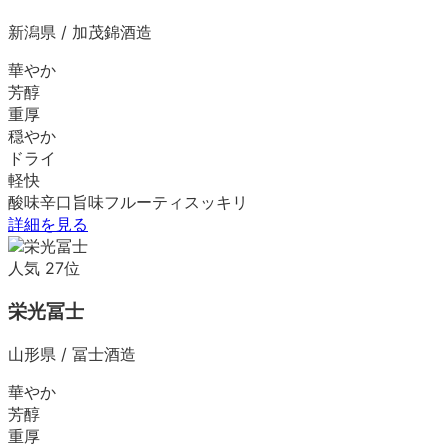
新潟県
/
加茂錦酒造
華やか
芳醇
重厚
穏やか
ドライ
軽快
酸味
辛口
旨味
フルーティ
スッキリ
詳細を見る
人気
27
位
栄光冨士
山形県
/
冨士酒造
華やか
芳醇
重厚