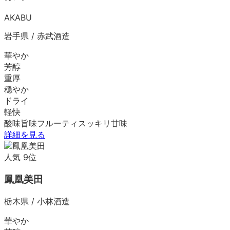
AKABU
岩手県
/
赤武酒造
華やか
芳醇
重厚
穏やか
ドライ
軽快
酸味
旨味
フルーティ
スッキリ
甘味
詳細を見る
人気
9
位
鳳凰美田
栃木県
/
小林酒造
華やか