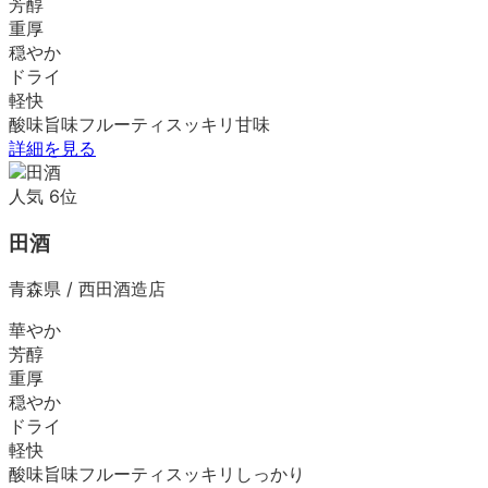
芳醇
重厚
穏やか
ドライ
軽快
酸味
旨味
フルーティ
スッキリ
甘味
詳細を見る
人気
6
位
田酒
青森県
/
西田酒造店
華やか
芳醇
重厚
穏やか
ドライ
軽快
酸味
旨味
フルーティ
スッキリ
しっかり