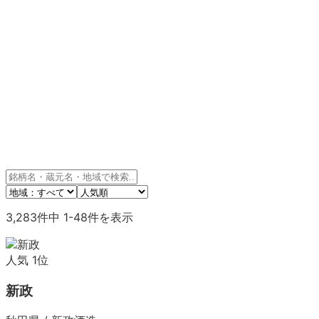
3,283
件中
1
-
48
件を表示
人気
1
位
新政