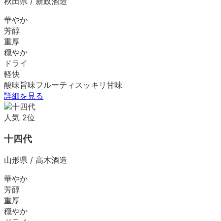
秋田県
/
新政酒造
華やか
芳醇
重厚
穏やか
ドライ
軽快
酸味
旨味
フルーティ
スッキリ
甘味
詳細を見る
人気
2
位
十四代
山形県
/
高木酒造
華やか
芳醇
重厚
穏やか