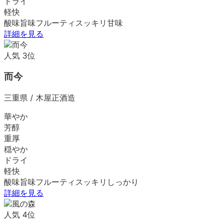
ドライ
軽快
酸味
旨味
フルーティ
スッキリ
甘味
詳細を見る
人気
3
位
而今
三重県
/
木屋正酒造
華やか
芳醇
重厚
穏やか
ドライ
軽快
酸味
旨味
フルーティ
スッキリ
しっかり
詳細を見る
人気
4
位