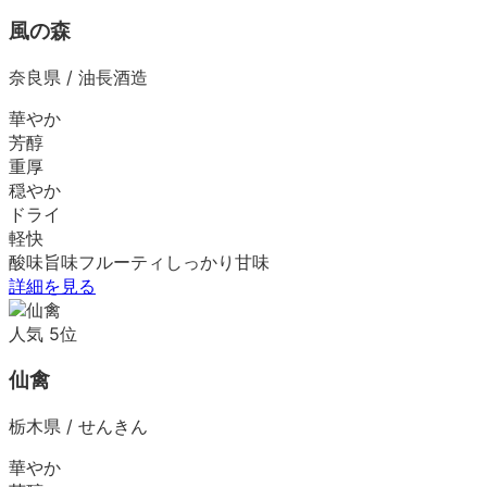
風の森
奈良県
/
油長酒造
華やか
芳醇
重厚
穏やか
ドライ
軽快
酸味
旨味
フルーティ
しっかり
甘味
詳細を見る
人気
5
位
仙禽
栃木県
/
せんきん
華やか