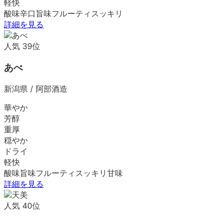
軽快
酸味
辛口
旨味
フルーティ
スッキリ
詳細を見る
人気
39
位
あべ
新潟県
/
阿部酒造
華やか
芳醇
重厚
穏やか
ドライ
軽快
酸味
旨味
フルーティ
スッキリ
甘味
詳細を見る
人気
40
位