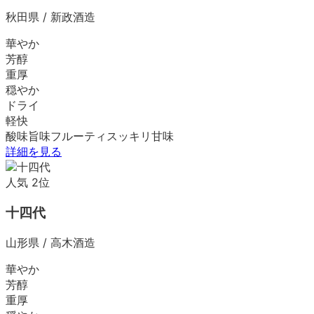
秋田県
/
新政酒造
華やか
芳醇
重厚
穏やか
ドライ
軽快
酸味
旨味
フルーティ
スッキリ
甘味
詳細を見る
人気
2
位
十四代
山形県
/
高木酒造
華やか
芳醇
重厚