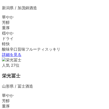
新潟県
/
加茂錦酒造
華やか
芳醇
重厚
穏やか
ドライ
軽快
酸味
辛口
旨味
フルーティ
スッキリ
詳細を見る
人気
27
位
栄光冨士
山形県
/
冨士酒造
華やか
芳醇
重厚