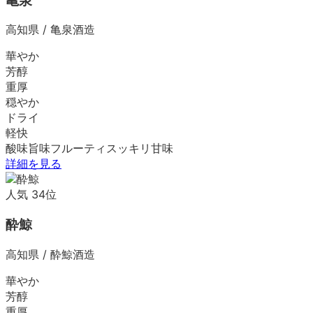
亀泉
高知県
/
亀泉酒造
華やか
芳醇
重厚
穏やか
ドライ
軽快
酸味
旨味
フルーティ
スッキリ
甘味
詳細を見る
人気
34
位
酔鯨
高知県
/
酔鯨酒造
華やか
芳醇
重厚