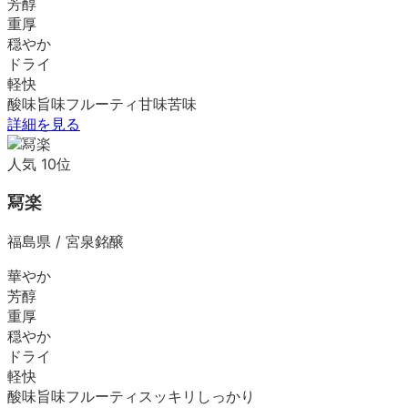
芳醇
重厚
穏やか
ドライ
軽快
酸味
旨味
フルーティ
甘味
苦味
詳細を見る
人気
10
位
冩楽
福島県
/
宮泉銘醸
華やか
芳醇
重厚
穏やか
ドライ
軽快
酸味
旨味
フルーティ
スッキリ
しっかり