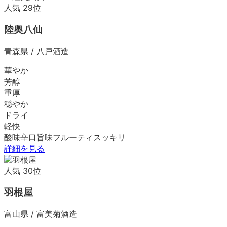
人気
29
位
陸奥八仙
青森県
/
八戸酒造
華やか
芳醇
重厚
穏やか
ドライ
軽快
酸味
辛口
旨味
フルーティ
スッキリ
詳細を見る
人気
30
位
羽根屋
富山県
/
富美菊酒造