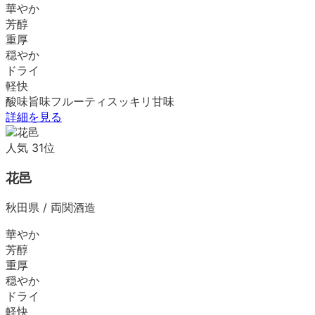
華やか
芳醇
重厚
穏やか
ドライ
軽快
酸味
旨味
フルーティ
スッキリ
甘味
詳細を見る
人気
31
位
花邑
秋田県
/
両関酒造
華やか
芳醇
重厚
穏やか
ドライ
軽快