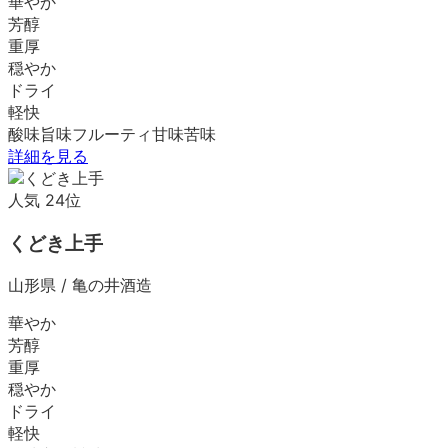
華やか
芳醇
重厚
穏やか
ドライ
軽快
酸味
旨味
フルーティ
甘味
苦味
詳細を見る
人気
24
位
くどき上手
山形県
/
亀の井酒造
華やか
芳醇
重厚
穏やか
ドライ
軽快