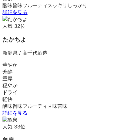
酸味
旨味
フルーティ
スッキリ
しっかり
詳細を見る
人気
32
位
たかちよ
新潟県
/
高千代酒造
華やか
芳醇
重厚
穏やか
ドライ
軽快
酸味
旨味
フルーティ
甘味
苦味
詳細を見る
人気
33
位