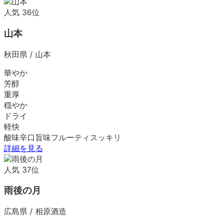
人気
36
位
山本
秋田県
/
山本
華やか
芳醇
重厚
穏やか
ドライ
軽快
酸味
辛口
旨味
フルーティ
スッキリ
詳細を見る
人気
37
位
雨後の月
広島県
/
相原酒造