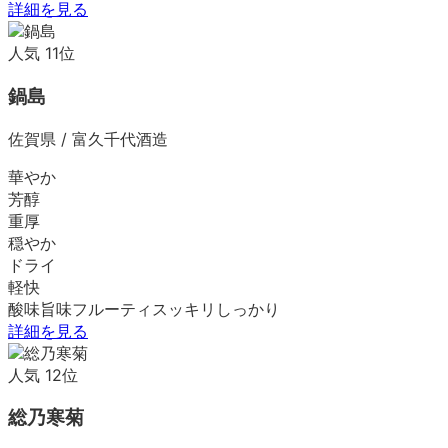
詳細を見る
人気
11
位
鍋島
佐賀県
/
富久千代酒造
華やか
芳醇
重厚
穏やか
ドライ
軽快
酸味
旨味
フルーティ
スッキリ
しっかり
詳細を見る
人気
12
位
総乃寒菊