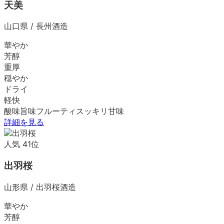
天美
山口県
/
長州酒造
華やか
芳醇
重厚
穏やか
ドライ
軽快
酸味
旨味
フルーティ
スッキリ
甘味
詳細を見る
人気
41
位
出羽桜
山形県
/
出羽桜酒造
華やか
芳醇