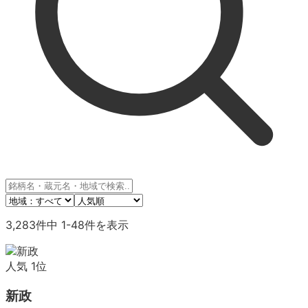
3,283
件中
1
-
48
件を表示
人気
1
位
新政