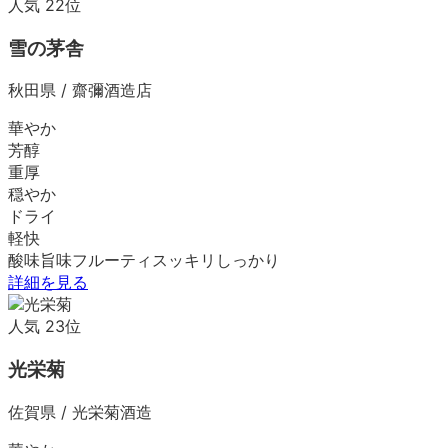
人気
22
位
雪の茅舎
秋田県
/
齋彌酒造店
華やか
芳醇
重厚
穏やか
ドライ
軽快
酸味
旨味
フルーティ
スッキリ
しっかり
詳細を見る
人気
23
位
光栄菊
佐賀県
/
光栄菊酒造