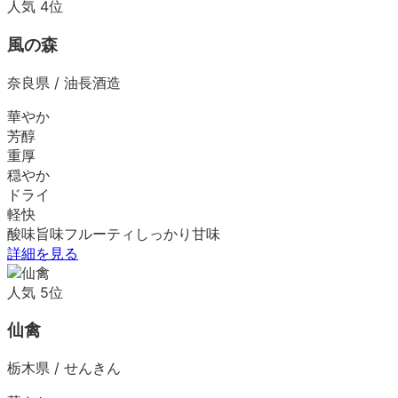
人気
4
位
風の森
奈良県
/
油長酒造
華やか
芳醇
重厚
穏やか
ドライ
軽快
酸味
旨味
フルーティ
しっかり
甘味
詳細を見る
人気
5
位
仙禽
栃木県
/
せんきん