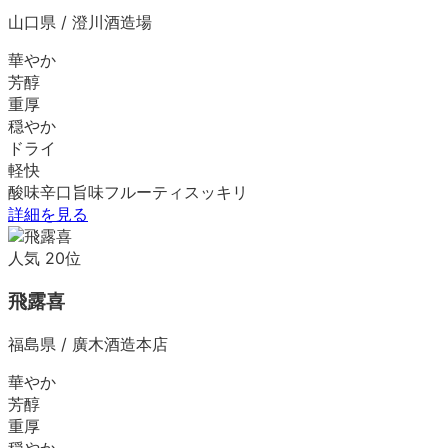
山口県
/
澄川酒造場
華やか
芳醇
重厚
穏やか
ドライ
軽快
酸味
辛口
旨味
フルーティ
スッキリ
詳細を見る
人気
20
位
飛露喜
福島県
/
廣木酒造本店
華やか
芳醇
重厚
穏やか