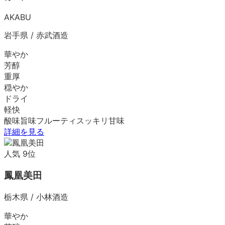
AKABU
岩手県
/
赤武酒造
華やか
芳醇
重厚
穏やか
ドライ
軽快
酸味
旨味
フルーティ
スッキリ
甘味
詳細を見る
人気
9
位
鳳凰美田
栃木県
/
小林酒造
華やか