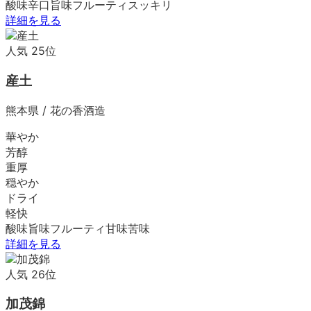
酸味
辛口
旨味
フルーティ
スッキリ
詳細を見る
人気
25
位
産土
熊本県
/
花の香酒造
華やか
芳醇
重厚
穏やか
ドライ
軽快
酸味
旨味
フルーティ
甘味
苦味
詳細を見る
人気
26
位
加茂錦