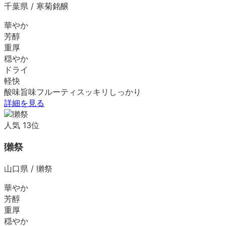
千葉県
/
寒菊銘醸
華やか
芳醇
重厚
穏やか
ドライ
軽快
酸味
旨味
フルーティ
スッキリ
しっかり
詳細を見る
人気
13
位
獺祭
山口県
/
獺祭
華やか
芳醇
重厚
穏やか