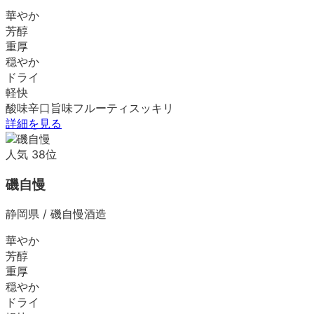
華やか
芳醇
重厚
穏やか
ドライ
軽快
酸味
辛口
旨味
フルーティ
スッキリ
詳細を見る
人気
38
位
磯自慢
静岡県
/
磯自慢酒造
華やか
芳醇
重厚
穏やか
ドライ