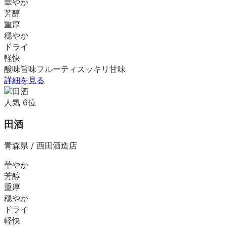
華やか
芳醇
重厚
穏やか
ドライ
軽快
酸味
旨味
フルーティ
スッキリ
甘味
詳細を見る
人気
6
位
田酒
青森県
/
西田酒造店
華やか
芳醇
重厚
穏やか
ドライ
軽快