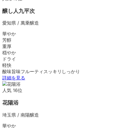
醸し人九平次
愛知県
/
萬乗醸造
華やか
芳醇
重厚
穏やか
ドライ
軽快
酸味
旨味
フルーティ
スッキリ
しっかり
詳細を見る
人気
16
位
花陽浴
埼玉県
/
南陽醸造
華やか