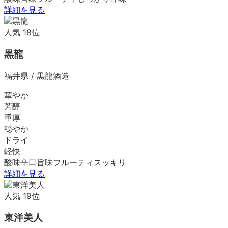
詳細を見る
人気
18
位
黒龍
福井県
/
黒龍酒造
華やか
芳醇
重厚
穏やか
ドライ
軽快
酸味
辛口
旨味
フルーティ
スッキリ
詳細を見る
人気
19
位
東洋美人