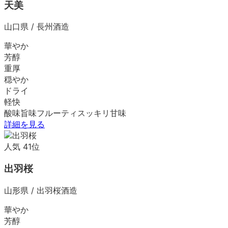
天美
山口県
/
長州酒造
華やか
芳醇
重厚
穏やか
ドライ
軽快
酸味
旨味
フルーティ
スッキリ
甘味
詳細を見る
人気
41
位
出羽桜
山形県
/
出羽桜酒造
華やか
芳醇