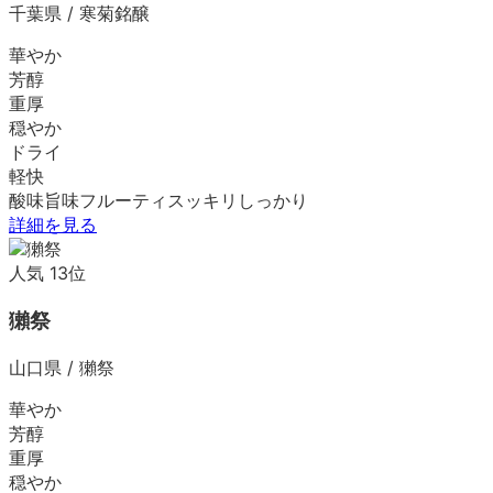
千葉県
/
寒菊銘醸
華やか
芳醇
重厚
穏やか
ドライ
軽快
酸味
旨味
フルーティ
スッキリ
しっかり
詳細を見る
人気
13
位
獺祭
山口県
/
獺祭
華やか
芳醇
重厚
穏やか