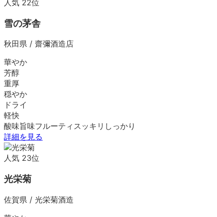
人気
22
位
雪の茅舎
秋田県
/
齋彌酒造店
華やか
芳醇
重厚
穏やか
ドライ
軽快
酸味
旨味
フルーティ
スッキリ
しっかり
詳細を見る
人気
23
位
光栄菊
佐賀県
/
光栄菊酒造