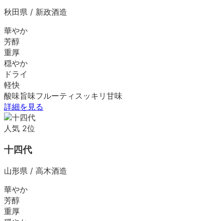
秋田県
/
新政酒造
華やか
芳醇
重厚
穏やか
ドライ
軽快
酸味
旨味
フルーティ
スッキリ
甘味
詳細を見る
人気
2
位
十四代
山形県
/
高木酒造
華やか
芳醇
重厚