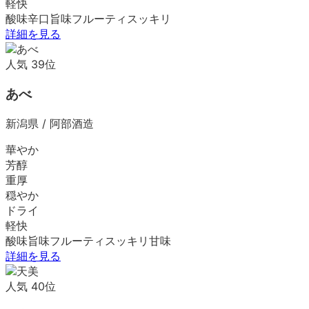
軽快
酸味
辛口
旨味
フルーティ
スッキリ
詳細を見る
人気
39
位
あべ
新潟県
/
阿部酒造
華やか
芳醇
重厚
穏やか
ドライ
軽快
酸味
旨味
フルーティ
スッキリ
甘味
詳細を見る
人気
40
位