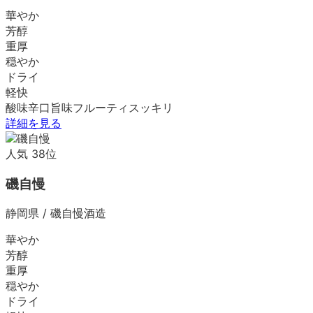
華やか
芳醇
重厚
穏やか
ドライ
軽快
酸味
辛口
旨味
フルーティ
スッキリ
詳細を見る
人気
38
位
磯自慢
静岡県
/
磯自慢酒造
華やか
芳醇
重厚
穏やか
ドライ