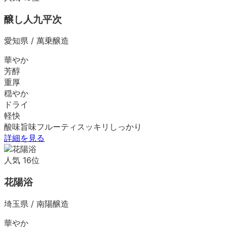
醸し人九平次
愛知県
/
萬乗醸造
華やか
芳醇
重厚
穏やか
ドライ
軽快
酸味
旨味
フルーティ
スッキリ
しっかり
詳細を見る
人気
16
位
花陽浴
埼玉県
/
南陽醸造
華やか