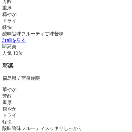
芳醇
重厚
穏やか
ドライ
軽快
酸味
旨味
フルーティ
甘味
苦味
詳細を見る
人気
10
位
冩楽
福島県
/
宮泉銘醸
華やか
芳醇
重厚
穏やか
ドライ
軽快
酸味
旨味
フルーティ
スッキリ
しっかり