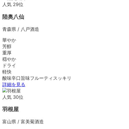
人気
29
位
陸奥八仙
青森県
/
八戸酒造
華やか
芳醇
重厚
穏やか
ドライ
軽快
酸味
辛口
旨味
フルーティ
スッキリ
詳細を見る
人気
30
位
羽根屋
富山県
/
富美菊酒造