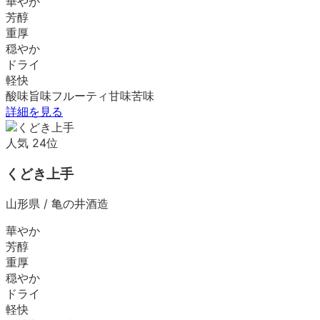
華やか
芳醇
重厚
穏やか
ドライ
軽快
酸味
旨味
フルーティ
甘味
苦味
詳細を見る
人気
24
位
くどき上手
山形県
/
亀の井酒造
華やか
芳醇
重厚
穏やか
ドライ
軽快