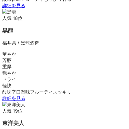
詳細を見る
人気
18
位
黒龍
福井県
/
黒龍酒造
華やか
芳醇
重厚
穏やか
ドライ
軽快
酸味
辛口
旨味
フルーティ
スッキリ
詳細を見る
人気
19
位
東洋美人