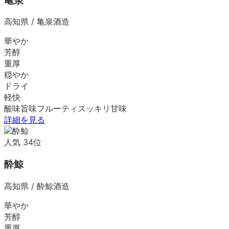
亀泉
高知県
/
亀泉酒造
華やか
芳醇
重厚
穏やか
ドライ
軽快
酸味
旨味
フルーティ
スッキリ
甘味
詳細を見る
人気
34
位
酔鯨
高知県
/
酔鯨酒造
華やか
芳醇
重厚