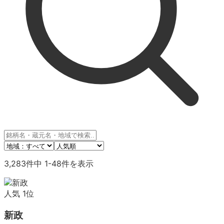
3,283
件中
1
-
48
件を表示
人気
1
位
新政