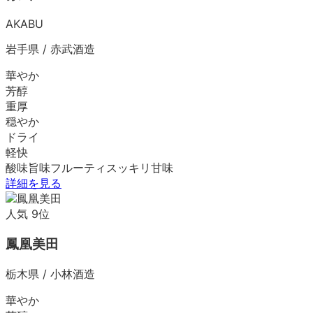
AKABU
岩手県
/
赤武酒造
華やか
芳醇
重厚
穏やか
ドライ
軽快
酸味
旨味
フルーティ
スッキリ
甘味
詳細を見る
人気
9
位
鳳凰美田
栃木県
/
小林酒造
華やか