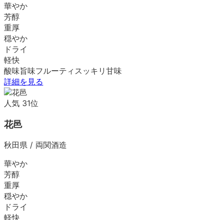
華やか
芳醇
重厚
穏やか
ドライ
軽快
酸味
旨味
フルーティ
スッキリ
甘味
詳細を見る
人気
31
位
花邑
秋田県
/
両関酒造
華やか
芳醇
重厚
穏やか
ドライ
軽快