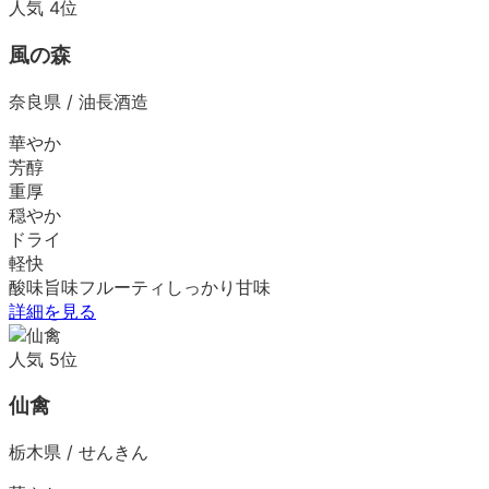
人気
4
位
風の森
奈良県
/
油長酒造
華やか
芳醇
重厚
穏やか
ドライ
軽快
酸味
旨味
フルーティ
しっかり
甘味
詳細を見る
人気
5
位
仙禽
栃木県
/
せんきん