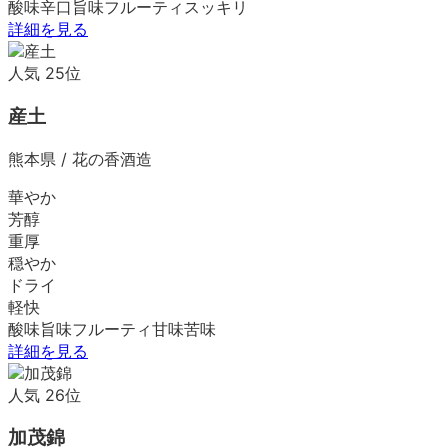
酸味
辛口
旨味
フルーティ
スッキリ
詳細を見る
人気
25
位
産土
熊本県
/
花の香酒造
華やか
芳醇
重厚
穏やか
ドライ
軽快
酸味
旨味
フルーティ
甘味
苦味
詳細を見る
人気
26
位
加茂錦