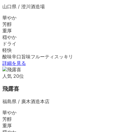
山口県
/
澄川酒造場
華やか
芳醇
重厚
穏やか
ドライ
軽快
酸味
辛口
旨味
フルーティ
スッキリ
詳細を見る
人気
20
位
飛露喜
福島県
/
廣木酒造本店
華やか
芳醇
重厚
穏やか