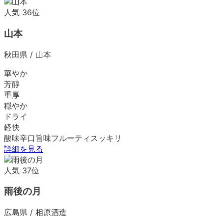
人気
36
位
山本
秋田県
/
山本
華やか
芳醇
重厚
穏やか
ドライ
軽快
酸味
辛口
旨味
フルーティ
スッキリ
詳細を見る
人気
37
位
雨後の月
広島県
/
相原酒造