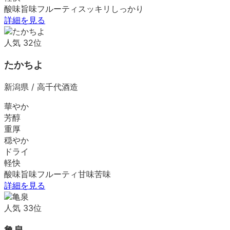
酸味
旨味
フルーティ
スッキリ
しっかり
詳細を見る
人気
32
位
たかちよ
新潟県
/
高千代酒造
華やか
芳醇
重厚
穏やか
ドライ
軽快
酸味
旨味
フルーティ
甘味
苦味
詳細を見る
人気
33
位