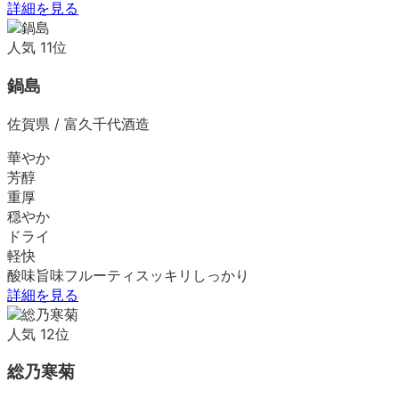
詳細を見る
人気
11
位
鍋島
佐賀県
/
富久千代酒造
華やか
芳醇
重厚
穏やか
ドライ
軽快
酸味
旨味
フルーティ
スッキリ
しっかり
詳細を見る
人気
12
位
総乃寒菊