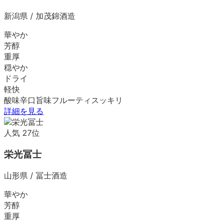
新潟県
/
加茂錦酒造
華やか
芳醇
重厚
穏やか
ドライ
軽快
酸味
辛口
旨味
フルーティ
スッキリ
詳細を見る
人気
27
位
栄光冨士
山形県
/
冨士酒造
華やか
芳醇
重厚