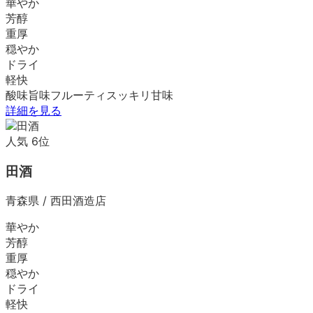
華やか
芳醇
重厚
穏やか
ドライ
軽快
酸味
旨味
フルーティ
スッキリ
甘味
詳細を見る
人気
6
位
田酒
青森県
/
西田酒造店
華やか
芳醇
重厚
穏やか
ドライ
軽快