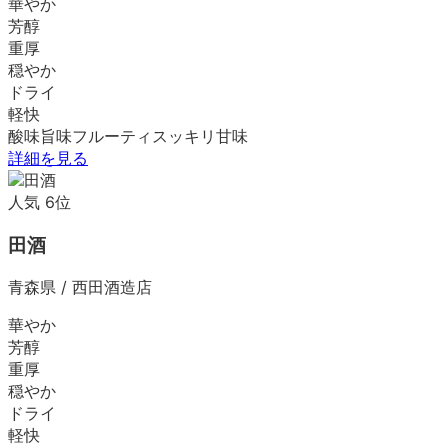
華やか
芳醇
重厚
穏やか
ドライ
軽快
酸味
旨味
フルーティ
スッキリ
甘味
詳細を見る
人気
6
位
田酒
青森県
/
西田酒造店
華やか
芳醇
重厚
穏やか
ドライ
軽快