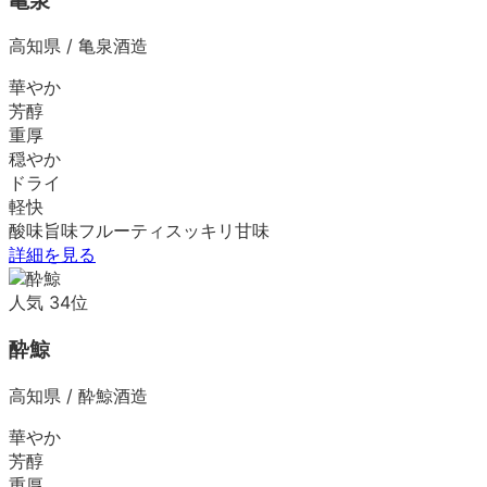
亀泉
高知県
/
亀泉酒造
華やか
芳醇
重厚
穏やか
ドライ
軽快
酸味
旨味
フルーティ
スッキリ
甘味
詳細を見る
人気
34
位
酔鯨
高知県
/
酔鯨酒造
華やか
芳醇
重厚