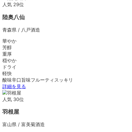
人気
29
位
陸奥八仙
青森県
/
八戸酒造
華やか
芳醇
重厚
穏やか
ドライ
軽快
酸味
辛口
旨味
フルーティ
スッキリ
詳細を見る
人気
30
位
羽根屋
富山県
/
富美菊酒造