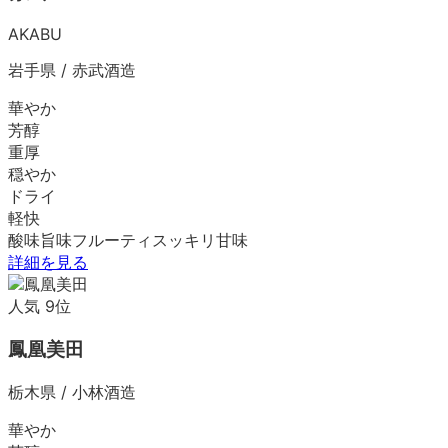
AKABU
岩手県
/
赤武酒造
華やか
芳醇
重厚
穏やか
ドライ
軽快
酸味
旨味
フルーティ
スッキリ
甘味
詳細を見る
人気
9
位
鳳凰美田
栃木県
/
小林酒造
華やか