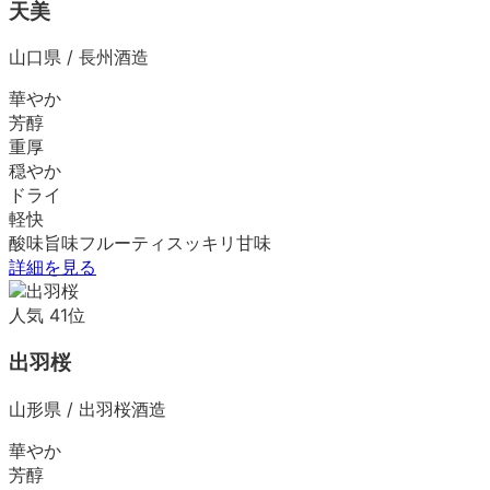
天美
山口県
/
長州酒造
華やか
芳醇
重厚
穏やか
ドライ
軽快
酸味
旨味
フルーティ
スッキリ
甘味
詳細を見る
人気
41
位
出羽桜
山形県
/
出羽桜酒造
華やか
芳醇