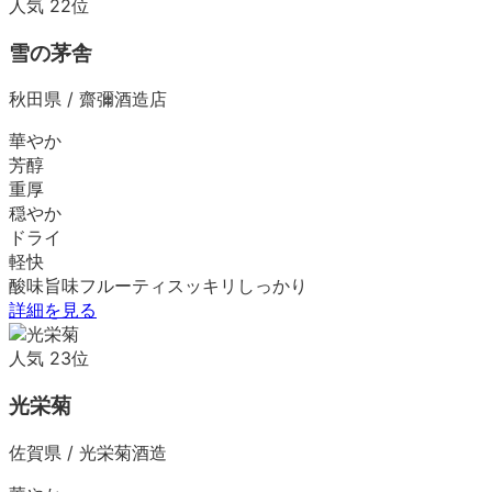
人気
22
位
雪の茅舎
秋田県
/
齋彌酒造店
華やか
芳醇
重厚
穏やか
ドライ
軽快
酸味
旨味
フルーティ
スッキリ
しっかり
詳細を見る
人気
23
位
光栄菊
佐賀県
/
光栄菊酒造