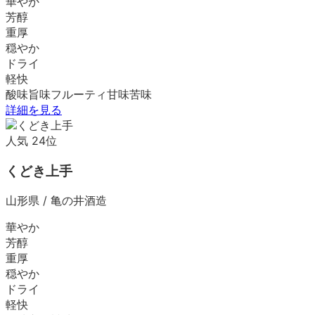
華やか
芳醇
重厚
穏やか
ドライ
軽快
酸味
旨味
フルーティ
甘味
苦味
詳細を見る
人気
24
位
くどき上手
山形県
/
亀の井酒造
華やか
芳醇
重厚
穏やか
ドライ
軽快