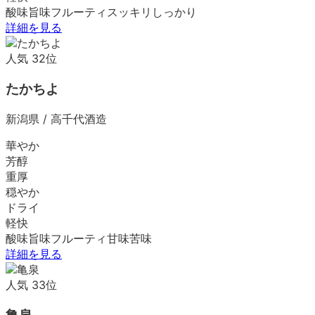
酸味
旨味
フルーティ
スッキリ
しっかり
詳細を見る
人気
32
位
たかちよ
新潟県
/
高千代酒造
華やか
芳醇
重厚
穏やか
ドライ
軽快
酸味
旨味
フルーティ
甘味
苦味
詳細を見る
人気
33
位