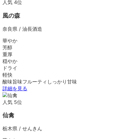
人気
4
位
風の森
奈良県
/
油長酒造
華やか
芳醇
重厚
穏やか
ドライ
軽快
酸味
旨味
フルーティ
しっかり
甘味
詳細を見る
人気
5
位
仙禽
栃木県
/
せんきん