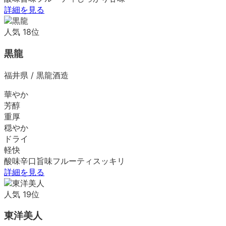
詳細を見る
人気
18
位
黒龍
福井県
/
黒龍酒造
華やか
芳醇
重厚
穏やか
ドライ
軽快
酸味
辛口
旨味
フルーティ
スッキリ
詳細を見る
人気
19
位
東洋美人