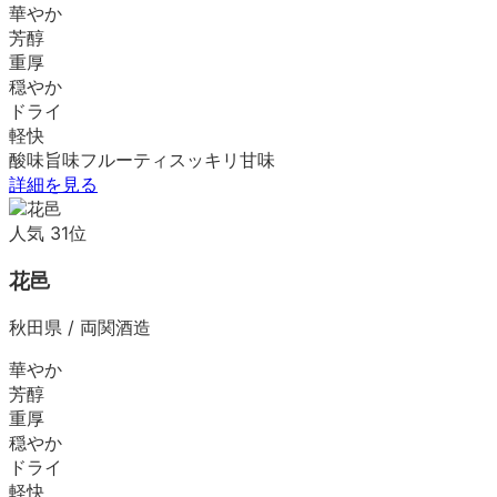
華やか
芳醇
重厚
穏やか
ドライ
軽快
酸味
旨味
フルーティ
スッキリ
甘味
詳細を見る
人気
31
位
花邑
秋田県
/
両関酒造
華やか
芳醇
重厚
穏やか
ドライ
軽快