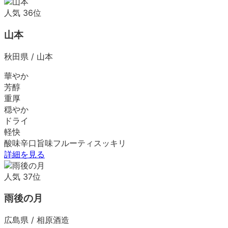
人気
36
位
山本
秋田県
/
山本
華やか
芳醇
重厚
穏やか
ドライ
軽快
酸味
辛口
旨味
フルーティ
スッキリ
詳細を見る
人気
37
位
雨後の月
広島県
/
相原酒造