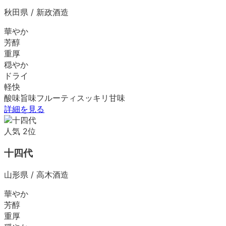
秋田県
/
新政酒造
華やか
芳醇
重厚
穏やか
ドライ
軽快
酸味
旨味
フルーティ
スッキリ
甘味
詳細を見る
人気
2
位
十四代
山形県
/
高木酒造
華やか
芳醇
重厚