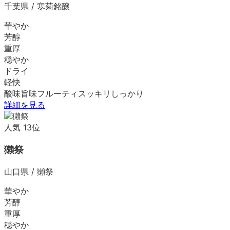
千葉県
/
寒菊銘醸
華やか
芳醇
重厚
穏やか
ドライ
軽快
酸味
旨味
フルーティ
スッキリ
しっかり
詳細を見る
人気
13
位
獺祭
山口県
/
獺祭
華やか
芳醇
重厚
穏やか