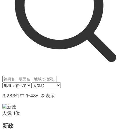
3,283
件中
1
-
48
件を表示
人気
1
位
新政