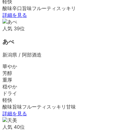
軽快
酸味
辛口
旨味
フルーティ
スッキリ
詳細を見る
人気
39
位
あべ
新潟県
/
阿部酒造
華やか
芳醇
重厚
穏やか
ドライ
軽快
酸味
旨味
フルーティ
スッキリ
甘味
詳細を見る
人気
40
位