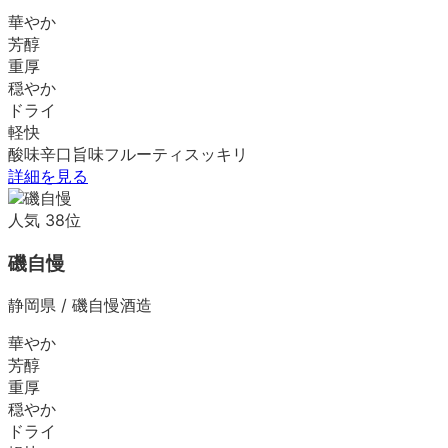
華やか
芳醇
重厚
穏やか
ドライ
軽快
酸味
辛口
旨味
フルーティ
スッキリ
詳細を見る
人気
38
位
磯自慢
静岡県
/
磯自慢酒造
華やか
芳醇
重厚
穏やか
ドライ