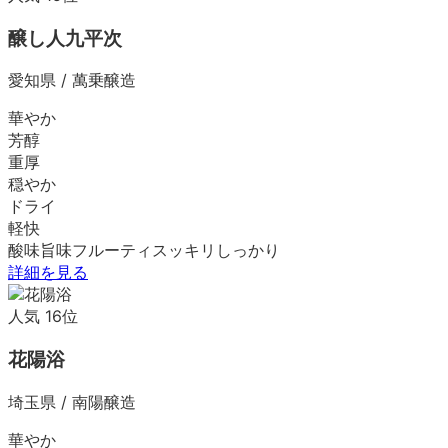
醸し人九平次
愛知県
/
萬乗醸造
華やか
芳醇
重厚
穏やか
ドライ
軽快
酸味
旨味
フルーティ
スッキリ
しっかり
詳細を見る
人気
16
位
花陽浴
埼玉県
/
南陽醸造
華やか