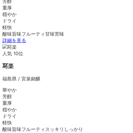
芳醇
重厚
穏やか
ドライ
軽快
酸味
旨味
フルーティ
甘味
苦味
詳細を見る
人気
10
位
冩楽
福島県
/
宮泉銘醸
華やか
芳醇
重厚
穏やか
ドライ
軽快
酸味
旨味
フルーティ
スッキリ
しっかり