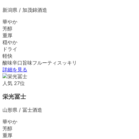
新潟県
/
加茂錦酒造
華やか
芳醇
重厚
穏やか
ドライ
軽快
酸味
辛口
旨味
フルーティ
スッキリ
詳細を見る
人気
27
位
栄光冨士
山形県
/
冨士酒造
華やか
芳醇
重厚