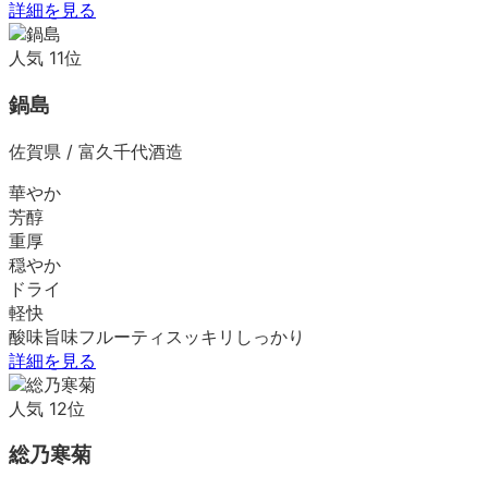
詳細を見る
人気
11
位
鍋島
佐賀県
/
富久千代酒造
華やか
芳醇
重厚
穏やか
ドライ
軽快
酸味
旨味
フルーティ
スッキリ
しっかり
詳細を見る
人気
12
位
総乃寒菊