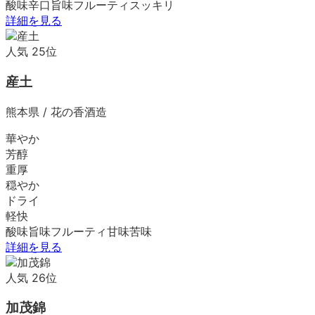
酸味
辛口
旨味
フルーティ
スッキリ
詳細を見る
人気
25
位
産土
熊本県
/
花の香酒造
華やか
芳醇
重厚
穏やか
ドライ
軽快
酸味
旨味
フルーティ
甘味
苦味
詳細を見る
人気
26
位
加茂錦