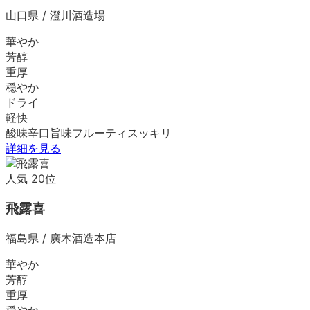
山口県
/
澄川酒造場
華やか
芳醇
重厚
穏やか
ドライ
軽快
酸味
辛口
旨味
フルーティ
スッキリ
詳細を見る
人気
20
位
飛露喜
福島県
/
廣木酒造本店
華やか
芳醇
重厚
穏やか