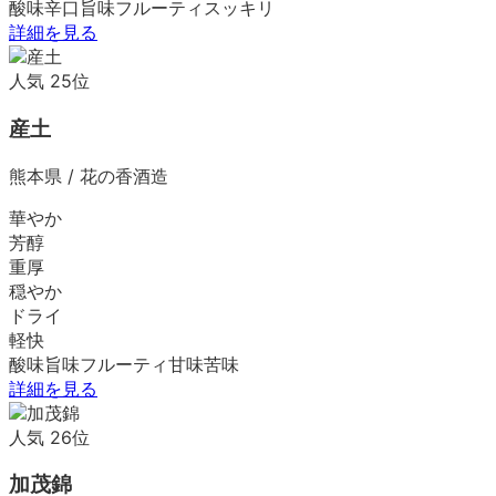
酸味
辛口
旨味
フルーティ
スッキリ
詳細を見る
人気
25
位
産土
熊本県
/
花の香酒造
華やか
芳醇
重厚
穏やか
ドライ
軽快
酸味
旨味
フルーティ
甘味
苦味
詳細を見る
人気
26
位
加茂錦