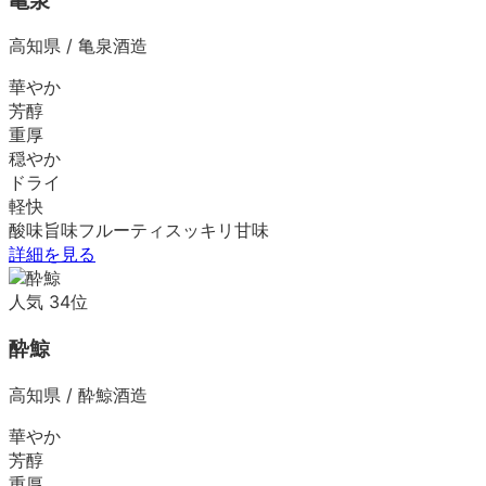
亀泉
高知県
/
亀泉酒造
華やか
芳醇
重厚
穏やか
ドライ
軽快
酸味
旨味
フルーティ
スッキリ
甘味
詳細を見る
人気
34
位
酔鯨
高知県
/
酔鯨酒造
華やか
芳醇
重厚