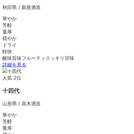
秋田県
/
新政酒造
華やか
芳醇
重厚
穏やか
ドライ
軽快
酸味
旨味
フルーティ
スッキリ
甘味
詳細を見る
人気
2
位
十四代
山形県
/
高木酒造
華やか
芳醇
重厚