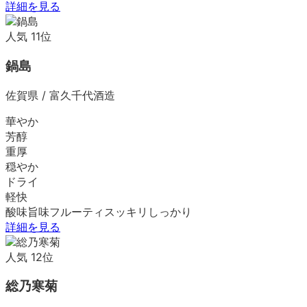
詳細を見る
人気
11
位
鍋島
佐賀県
/
富久千代酒造
華やか
芳醇
重厚
穏やか
ドライ
軽快
酸味
旨味
フルーティ
スッキリ
しっかり
詳細を見る
人気
12
位
総乃寒菊