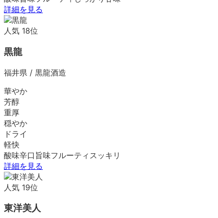
詳細を見る
人気
18
位
黒龍
福井県
/
黒龍酒造
華やか
芳醇
重厚
穏やか
ドライ
軽快
酸味
辛口
旨味
フルーティ
スッキリ
詳細を見る
人気
19
位
東洋美人