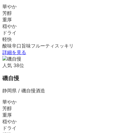
華やか
芳醇
重厚
穏やか
ドライ
軽快
酸味
辛口
旨味
フルーティ
スッキリ
詳細を見る
人気
38
位
磯自慢
静岡県
/
磯自慢酒造
華やか
芳醇
重厚
穏やか
ドライ