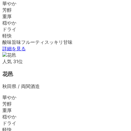
華やか
芳醇
重厚
穏やか
ドライ
軽快
酸味
旨味
フルーティ
スッキリ
甘味
詳細を見る
人気
31
位
花邑
秋田県
/
両関酒造
華やか
芳醇
重厚
穏やか
ドライ
軽快