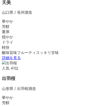
天美
山口県
/
長州酒造
華やか
芳醇
重厚
穏やか
ドライ
軽快
酸味
旨味
フルーティ
スッキリ
甘味
詳細を見る
人気
41
位
出羽桜
山形県
/
出羽桜酒造
華やか
芳醇