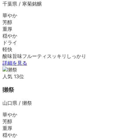
千葉県
/
寒菊銘醸
華やか
芳醇
重厚
穏やか
ドライ
軽快
酸味
旨味
フルーティ
スッキリ
しっかり
詳細を見る
人気
13
位
獺祭
山口県
/
獺祭
華やか
芳醇
重厚
穏やか