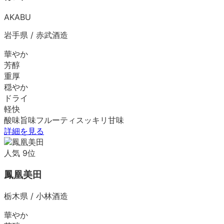
AKABU
岩手県
/
赤武酒造
華やか
芳醇
重厚
穏やか
ドライ
軽快
酸味
旨味
フルーティ
スッキリ
甘味
詳細を見る
人気
9
位
鳳凰美田
栃木県
/
小林酒造
華やか