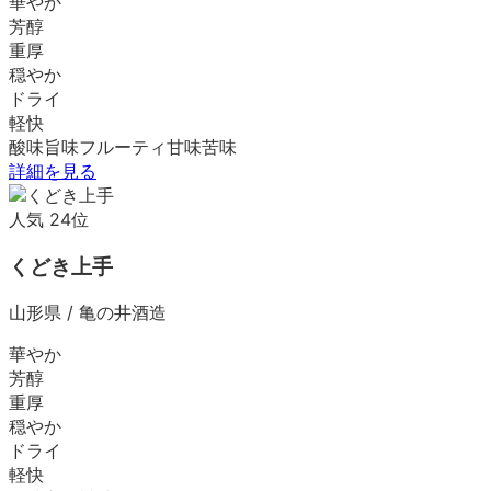
華やか
芳醇
重厚
穏やか
ドライ
軽快
酸味
旨味
フルーティ
甘味
苦味
詳細を見る
人気
24
位
くどき上手
山形県
/
亀の井酒造
華やか
芳醇
重厚
穏やか
ドライ
軽快