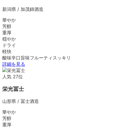
新潟県
/
加茂錦酒造
華やか
芳醇
重厚
穏やか
ドライ
軽快
酸味
辛口
旨味
フルーティ
スッキリ
詳細を見る
人気
27
位
栄光冨士
山形県
/
冨士酒造
華やか
芳醇
重厚