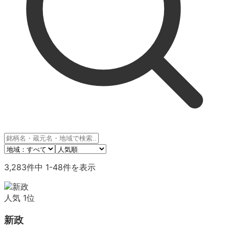
3,283
件中
1
-
48
件を表示
人気
1
位
新政