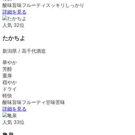
酸味
旨味
フルーティ
スッキリ
しっかり
詳細を見る
人気
32
位
たかちよ
新潟県
/
高千代酒造
華やか
芳醇
重厚
穏やか
ドライ
軽快
酸味
旨味
フルーティ
甘味
苦味
詳細を見る
人気
33
位