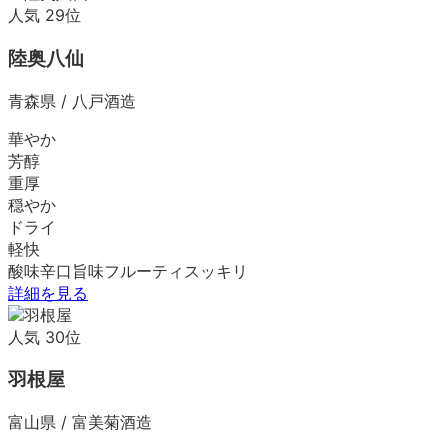
人気
29
位
陸奥八仙
青森県
/
八戸酒造
華やか
芳醇
重厚
穏やか
ドライ
軽快
酸味
辛口
旨味
フルーティ
スッキリ
詳細を見る
人気
30
位
羽根屋
富山県
/
富美菊酒造