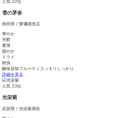
人気
22
位
雪の茅舎
秋田県
/
齋彌酒造店
華やか
芳醇
重厚
穏やか
ドライ
軽快
酸味
旨味
フルーティ
スッキリ
しっかり
詳細を見る
人気
23
位
光栄菊
佐賀県
/
光栄菊酒造