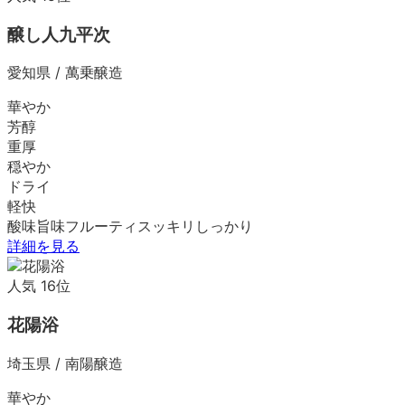
醸し人九平次
愛知県
/
萬乗醸造
華やか
芳醇
重厚
穏やか
ドライ
軽快
酸味
旨味
フルーティ
スッキリ
しっかり
詳細を見る
人気
16
位
花陽浴
埼玉県
/
南陽醸造
華やか