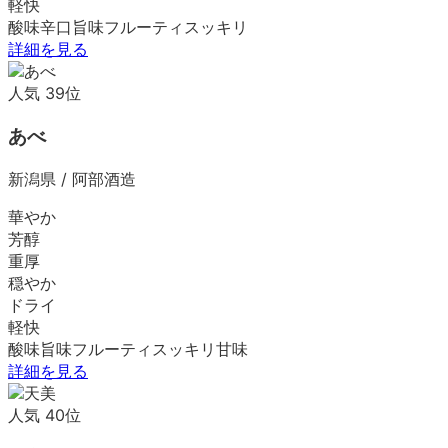
軽快
酸味
辛口
旨味
フルーティ
スッキリ
詳細を見る
人気
39
位
あべ
新潟県
/
阿部酒造
華やか
芳醇
重厚
穏やか
ドライ
軽快
酸味
旨味
フルーティ
スッキリ
甘味
詳細を見る
人気
40
位