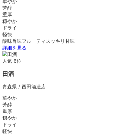
華やか
芳醇
重厚
穏やか
ドライ
軽快
酸味
旨味
フルーティ
スッキリ
甘味
詳細を見る
人気
6
位
田酒
青森県
/
西田酒造店
華やか
芳醇
重厚
穏やか
ドライ
軽快