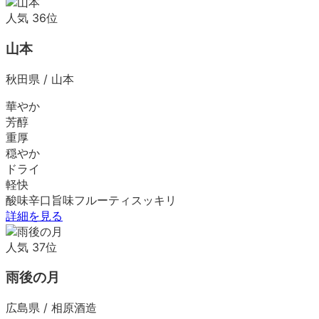
人気
36
位
山本
秋田県
/
山本
華やか
芳醇
重厚
穏やか
ドライ
軽快
酸味
辛口
旨味
フルーティ
スッキリ
詳細を見る
人気
37
位
雨後の月
広島県
/
相原酒造