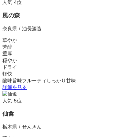
人気
4
位
風の森
奈良県
/
油長酒造
華やか
芳醇
重厚
穏やか
ドライ
軽快
酸味
旨味
フルーティ
しっかり
甘味
詳細を見る
人気
5
位
仙禽
栃木県
/
せんきん