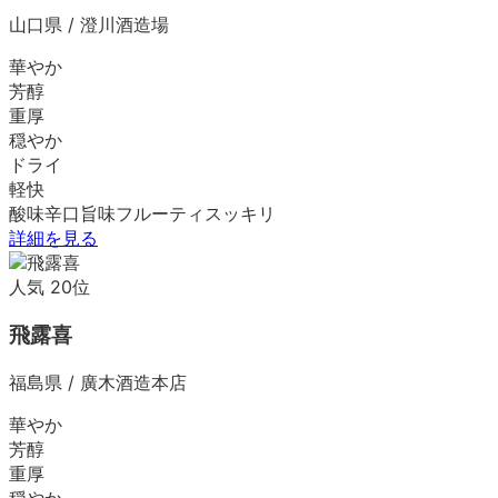
山口県
/
澄川酒造場
華やか
芳醇
重厚
穏やか
ドライ
軽快
酸味
辛口
旨味
フルーティ
スッキリ
詳細を見る
人気
20
位
飛露喜
福島県
/
廣木酒造本店
華やか
芳醇
重厚
穏やか