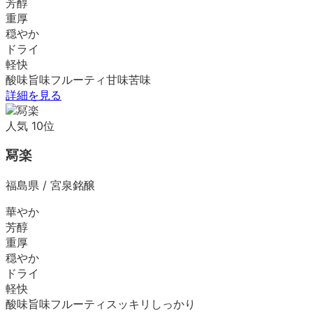
芳醇
重厚
穏やか
ドライ
軽快
酸味
旨味
フルーティ
甘味
苦味
詳細を見る
人気
10
位
冩楽
福島県
/
宮泉銘醸
華やか
芳醇
重厚
穏やか
ドライ
軽快
酸味
旨味
フルーティ
スッキリ
しっかり