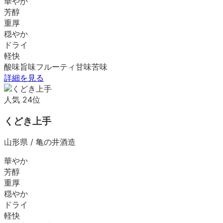
華やか
芳醇
重厚
穏やか
ドライ
軽快
酸味
旨味
フルーティ
甘味
苦味
詳細を見る
人気
24
位
くどき上手
山形県
/
亀の井酒造
華やか
芳醇
重厚
穏やか
ドライ
軽快