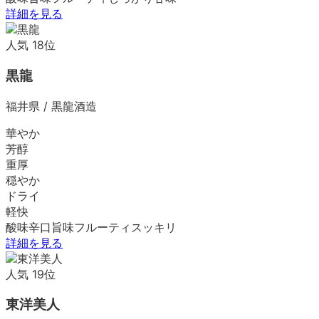
詳細を見る
人気
18
位
黒龍
福井県
/
黒龍酒造
華やか
芳醇
重厚
穏やか
ドライ
軽快
酸味
辛口
旨味
フルーティ
スッキリ
詳細を見る
人気
19
位
東洋美人