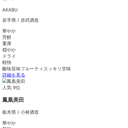
AKABU
岩手県
/
赤武酒造
華やか
芳醇
重厚
穏やか
ドライ
軽快
酸味
旨味
フルーティ
スッキリ
甘味
詳細を見る
人気
9
位
鳳凰美田
栃木県
/
小林酒造
華やか