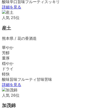
酸味
辛口
旨味
フルーティ
スッキリ
詳細を見る
人気
25
位
産土
熊本県
/
花の香酒造
華やか
芳醇
重厚
穏やか
ドライ
軽快
酸味
旨味
フルーティ
甘味
苦味
詳細を見る
人気
26
位
加茂錦