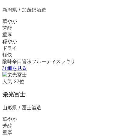
新潟県
/
加茂錦酒造
華やか
芳醇
重厚
穏やか
ドライ
軽快
酸味
辛口
旨味
フルーティ
スッキリ
詳細を見る
人気
27
位
栄光冨士
山形県
/
冨士酒造
華やか
芳醇
重厚