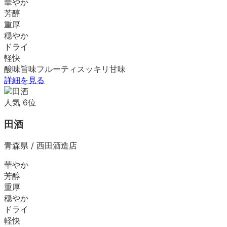
華やか
芳醇
重厚
穏やか
ドライ
軽快
酸味
旨味
フルーティ
スッキリ
甘味
詳細を見る
人気
6
位
田酒
青森県
/
西田酒造店
華やか
芳醇
重厚
穏やか
ドライ
軽快