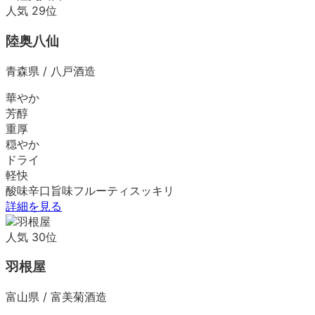
人気
29
位
陸奥八仙
青森県
/
八戸酒造
華やか
芳醇
重厚
穏やか
ドライ
軽快
酸味
辛口
旨味
フルーティ
スッキリ
詳細を見る
人気
30
位
羽根屋
富山県
/
富美菊酒造