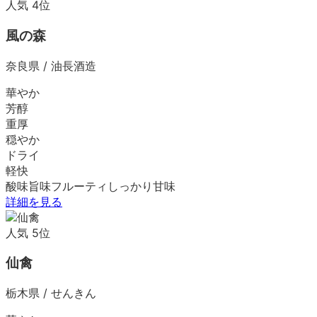
人気
4
位
風の森
奈良県
/
油長酒造
華やか
芳醇
重厚
穏やか
ドライ
軽快
酸味
旨味
フルーティ
しっかり
甘味
詳細を見る
人気
5
位
仙禽
栃木県
/
せんきん