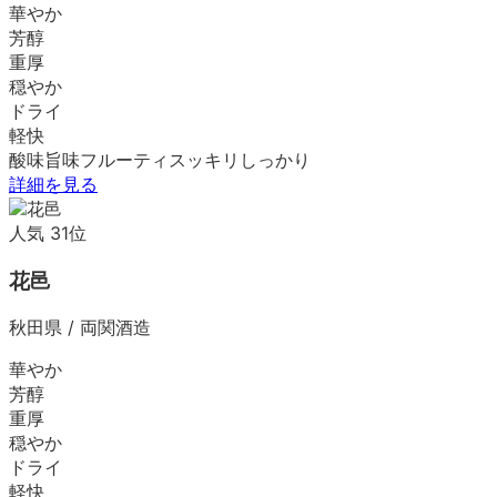
華やか
芳醇
重厚
穏やか
ドライ
軽快
酸味
旨味
フルーティ
スッキリ
しっかり
詳細を見る
人気
31
位
花邑
秋田県
/
両関酒造
華やか
芳醇
重厚
穏やか
ドライ
軽快