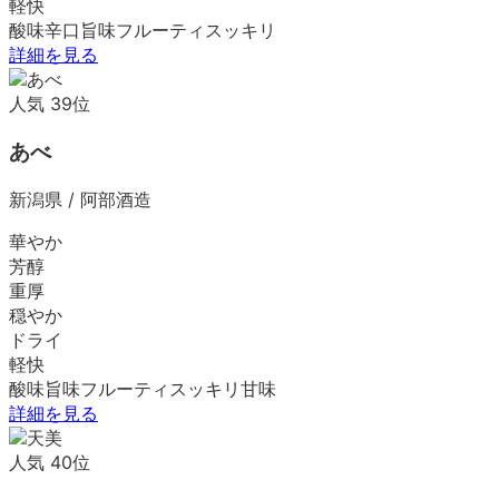
軽快
酸味
辛口
旨味
フルーティ
スッキリ
詳細を見る
人気
39
位
あべ
新潟県
/
阿部酒造
華やか
芳醇
重厚
穏やか
ドライ
軽快
酸味
旨味
フルーティ
スッキリ
甘味
詳細を見る
人気
40
位