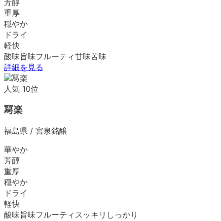
芳醇
重厚
穏やか
ドライ
軽快
酸味
旨味
フルーティ
甘味
苦味
詳細を見る
人気
10
位
冩楽
福島県
/
宮泉銘醸
華やか
芳醇
重厚
穏やか
ドライ
軽快
酸味
旨味
フルーティ
スッキリ
しっかり