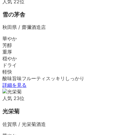
人気
22
位
雪の茅舎
秋田県
/
齋彌酒造店
華やか
芳醇
重厚
穏やか
ドライ
軽快
酸味
旨味
フルーティ
スッキリ
しっかり
詳細を見る
人気
23
位
光栄菊
佐賀県
/
光栄菊酒造