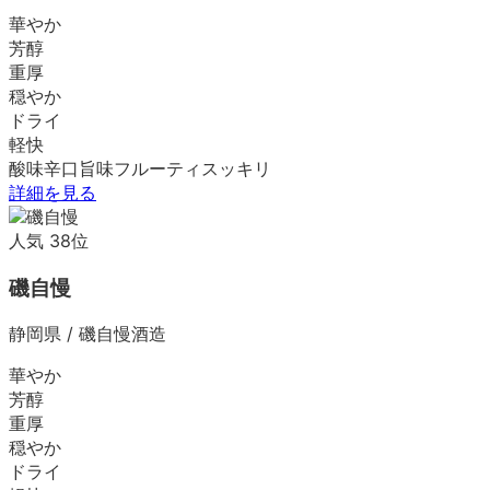
華やか
芳醇
重厚
穏やか
ドライ
軽快
酸味
辛口
旨味
フルーティ
スッキリ
詳細を見る
人気
38
位
磯自慢
静岡県
/
磯自慢酒造
華やか
芳醇
重厚
穏やか
ドライ