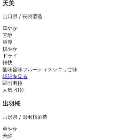
天美
山口県
/
長州酒造
華やか
芳醇
重厚
穏やか
ドライ
軽快
酸味
旨味
フルーティ
スッキリ
甘味
詳細を見る
人気
41
位
出羽桜
山形県
/
出羽桜酒造
華やか
芳醇