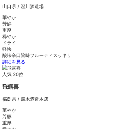
山口県
/
澄川酒造場
華やか
芳醇
重厚
穏やか
ドライ
軽快
酸味
辛口
旨味
フルーティ
スッキリ
詳細を見る
人気
20
位
飛露喜
福島県
/
廣木酒造本店
華やか
芳醇
重厚
穏やか