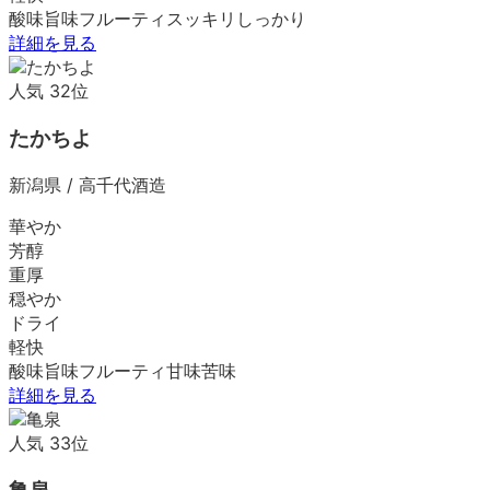
酸味
旨味
フルーティ
スッキリ
しっかり
詳細を見る
人気
32
位
たかちよ
新潟県
/
高千代酒造
華やか
芳醇
重厚
穏やか
ドライ
軽快
酸味
旨味
フルーティ
甘味
苦味
詳細を見る
人気
33
位