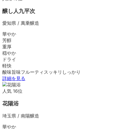
醸し人九平次
愛知県
/
萬乗醸造
華やか
芳醇
重厚
穏やか
ドライ
軽快
酸味
旨味
フルーティ
スッキリ
しっかり
詳細を見る
人気
16
位
花陽浴
埼玉県
/
南陽醸造
華やか