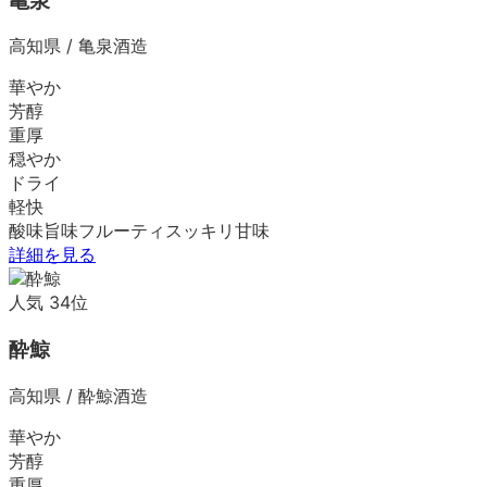
亀泉
高知県
/
亀泉酒造
華やか
芳醇
重厚
穏やか
ドライ
軽快
酸味
旨味
フルーティ
スッキリ
甘味
詳細を見る
人気
34
位
酔鯨
高知県
/
酔鯨酒造
華やか
芳醇
重厚