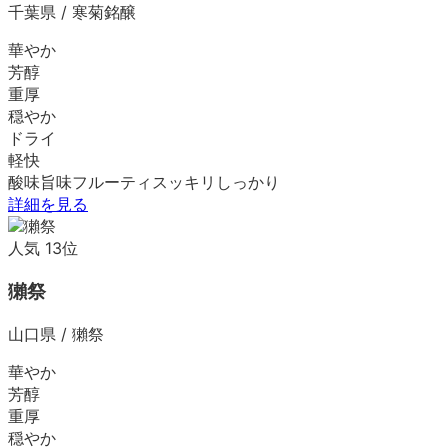
千葉県
/
寒菊銘醸
華やか
芳醇
重厚
穏やか
ドライ
軽快
酸味
旨味
フルーティ
スッキリ
しっかり
詳細を見る
人気
13
位
獺祭
山口県
/
獺祭
華やか
芳醇
重厚
穏やか