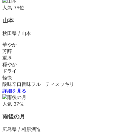
人気
36
位
山本
秋田県
/
山本
華やか
芳醇
重厚
穏やか
ドライ
軽快
酸味
辛口
旨味
フルーティ
スッキリ
詳細を見る
人気
37
位
雨後の月
広島県
/
相原酒造