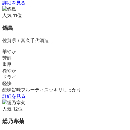
詳細を見る
人気
11
位
鍋島
佐賀県
/
富久千代酒造
華やか
芳醇
重厚
穏やか
ドライ
軽快
酸味
旨味
フルーティ
スッキリ
しっかり
詳細を見る
人気
12
位
総乃寒菊