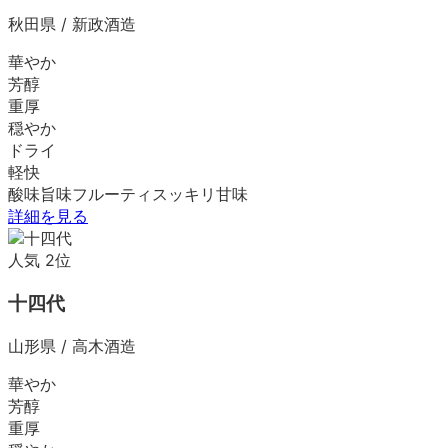
秋田県
/
新政酒造
華やか
芳醇
重厚
穏やか
ドライ
軽快
酸味
旨味
フルーティ
スッキリ
甘味
詳細を見る
人気
2
位
十四代
山形県
/
高木酒造
華やか
芳醇
重厚