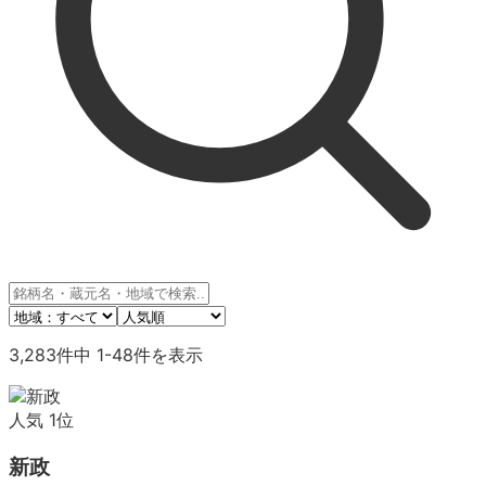
3,283
件中
1
-
48
件を表示
人気
1
位
新政