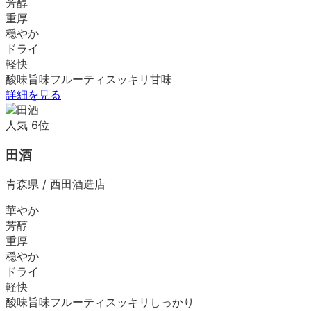
芳醇
重厚
穏やか
ドライ
軽快
酸味
旨味
フルーティ
スッキリ
甘味
詳細を見る
人気
6
位
田酒
青森県
/
西田酒造店
華やか
芳醇
重厚
穏やか
ドライ
軽快
酸味
旨味
フルーティ
スッキリ
しっかり