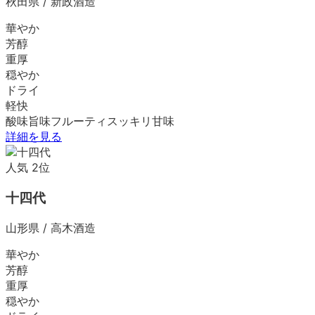
秋田県
/
新政酒造
華やか
芳醇
重厚
穏やか
ドライ
軽快
酸味
旨味
フルーティ
スッキリ
甘味
詳細を見る
人気
2
位
十四代
山形県
/
高木酒造
華やか
芳醇
重厚
穏やか