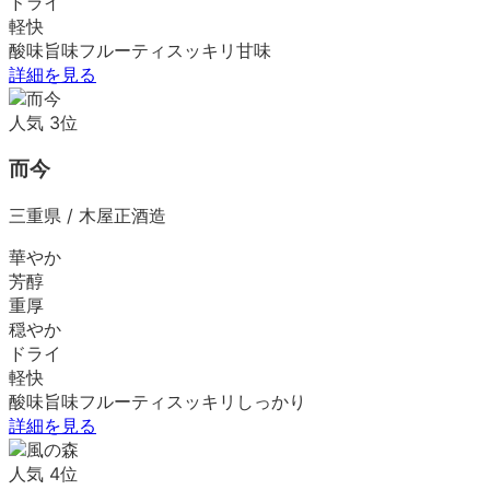
ドライ
軽快
酸味
旨味
フルーティ
スッキリ
甘味
詳細を見る
人気
3
位
而今
三重県
/
木屋正酒造
華やか
芳醇
重厚
穏やか
ドライ
軽快
酸味
旨味
フルーティ
スッキリ
しっかり
詳細を見る
人気
4
位