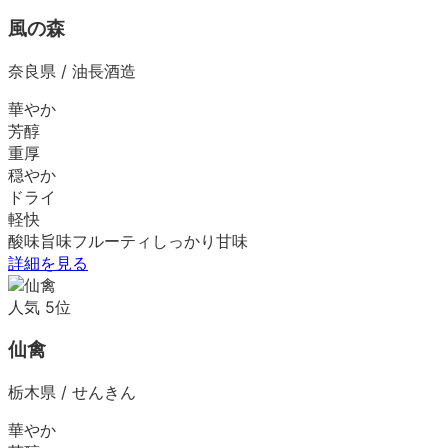
風の森
奈良県
/
油長酒造
華やか
芳醇
重厚
穏やか
ドライ
軽快
酸味
旨味
フルーティ
しっかり
甘味
詳細を見る
人気
5
位
仙禽
栃木県
/
せんきん
華やか