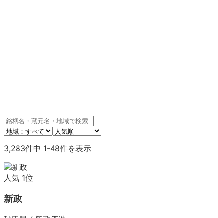
3,283
件中
1
-
48
件を表示
人気
1
位
新政