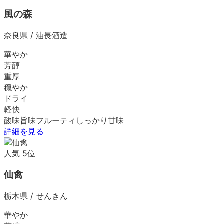
風の森
奈良県
/
油長酒造
華やか
芳醇
重厚
穏やか
ドライ
軽快
酸味
旨味
フルーティ
しっかり
甘味
詳細を見る
人気
5
位
仙禽
栃木県
/
せんきん
華やか