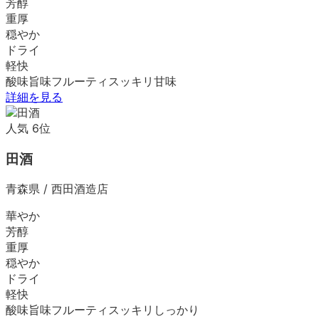
芳醇
重厚
穏やか
ドライ
軽快
酸味
旨味
フルーティ
スッキリ
甘味
詳細を見る
人気
6
位
田酒
青森県
/
西田酒造店
華やか
芳醇
重厚
穏やか
ドライ
軽快
酸味
旨味
フルーティ
スッキリ
しっかり