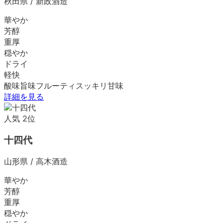
秋田県
/
新政酒造
華やか
芳醇
重厚
穏やか
ドライ
軽快
酸味
旨味
フルーティ
スッキリ
甘味
詳細を見る
人気
2
位
十四代
山形県
/
高木酒造
華やか
芳醇
重厚
穏やか