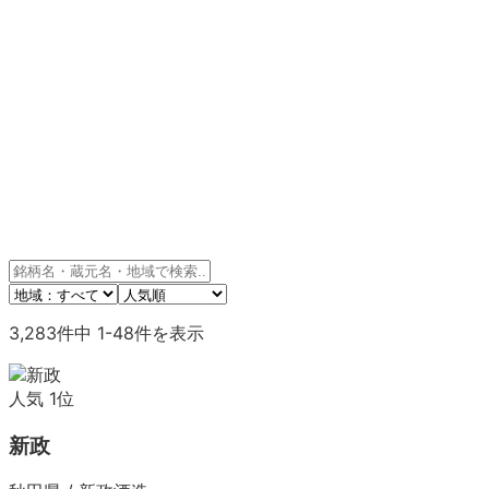
3,283
件中
1
-
48
件を表示
人気
1
位
新政