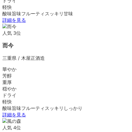
ドライ
軽快
酸味
旨味
フルーティ
スッキリ
甘味
詳細を見る
人気
3
位
而今
三重県
/
木屋正酒造
華やか
芳醇
重厚
穏やか
ドライ
軽快
酸味
旨味
フルーティ
スッキリ
しっかり
詳細を見る
人気
4
位