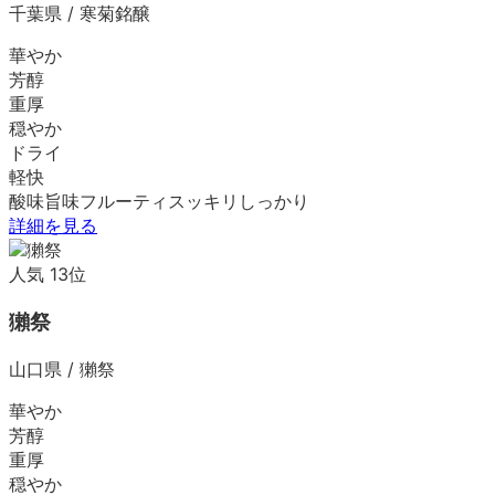
千葉県
/
寒菊銘醸
華やか
芳醇
重厚
穏やか
ドライ
軽快
酸味
旨味
フルーティ
スッキリ
しっかり
詳細を見る
人気
13
位
獺祭
山口県
/
獺祭
華やか
芳醇
重厚
穏やか