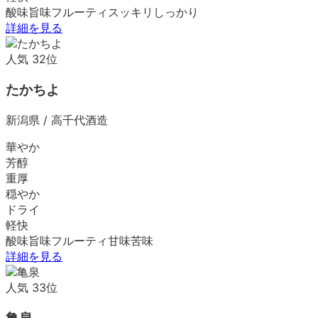
酸味
旨味
フルーティ
スッキリ
しっかり
詳細を見る
人気
32
位
たかちよ
新潟県
/
高千代酒造
華やか
芳醇
重厚
穏やか
ドライ
軽快
酸味
旨味
フルーティ
甘味
苦味
詳細を見る
人気
33
位