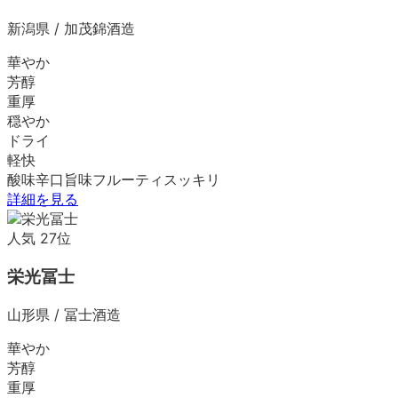
新潟県
/
加茂錦酒造
華やか
芳醇
重厚
穏やか
ドライ
軽快
酸味
辛口
旨味
フルーティ
スッキリ
詳細を見る
人気
27
位
栄光冨士
山形県
/
冨士酒造
華やか
芳醇
重厚