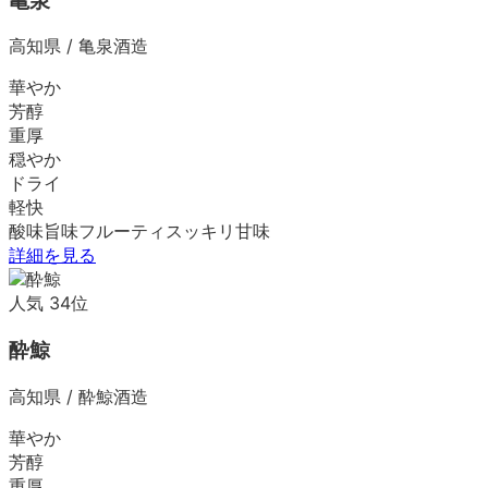
亀泉
高知県
/
亀泉酒造
華やか
芳醇
重厚
穏やか
ドライ
軽快
酸味
旨味
フルーティ
スッキリ
甘味
詳細を見る
人気
34
位
酔鯨
高知県
/
酔鯨酒造
華やか
芳醇
重厚