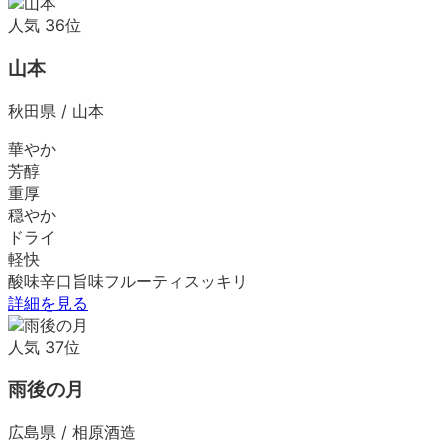
人気
36
位
山本
秋田県
/
山本
華やか
芳醇
重厚
穏やか
ドライ
軽快
酸味
辛口
旨味
フルーティ
スッキリ
詳細を見る
人気
37
位
雨後の月
広島県
/
相原酒造