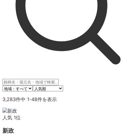
3,283
件中
1
-
48
件を表示
人気
1
位
新政