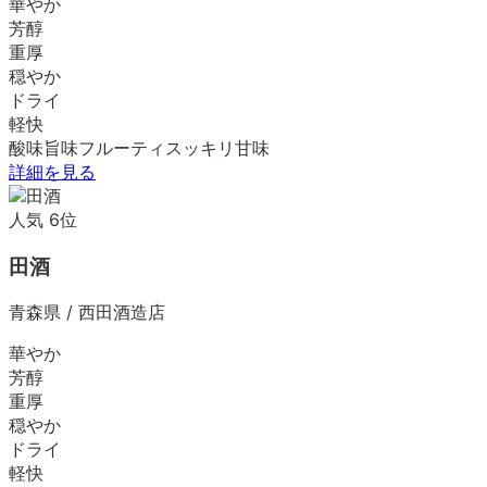
華やか
芳醇
重厚
穏やか
ドライ
軽快
酸味
旨味
フルーティ
スッキリ
甘味
詳細を見る
人気
6
位
田酒
青森県
/
西田酒造店
華やか
芳醇
重厚
穏やか
ドライ
軽快