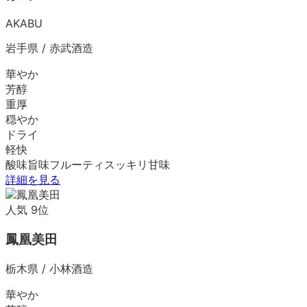
AKABU
岩手県
/
赤武酒造
華やか
芳醇
重厚
穏やか
ドライ
軽快
酸味
旨味
フルーティ
スッキリ
甘味
詳細を見る
人気
9
位
鳳凰美田
栃木県
/
小林酒造
華やか