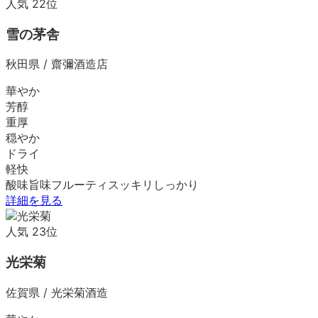
人気
22
位
雪の茅舎
秋田県
/
齋彌酒造店
華やか
芳醇
重厚
穏やか
ドライ
軽快
酸味
旨味
フルーティ
スッキリ
しっかり
詳細を見る
人気
23
位
光栄菊
佐賀県
/
光栄菊酒造