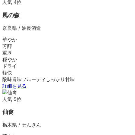
人気
4
位
風の森
奈良県
/
油長酒造
華やか
芳醇
重厚
穏やか
ドライ
軽快
酸味
旨味
フルーティ
しっかり
甘味
詳細を見る
人気
5
位
仙禽
栃木県
/
せんきん