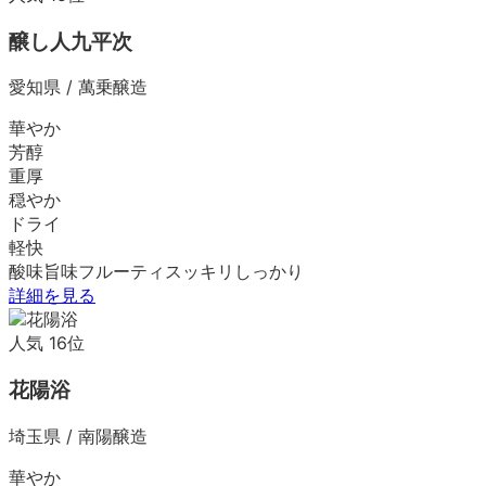
醸し人九平次
愛知県
/
萬乗醸造
華やか
芳醇
重厚
穏やか
ドライ
軽快
酸味
旨味
フルーティ
スッキリ
しっかり
詳細を見る
人気
16
位
花陽浴
埼玉県
/
南陽醸造
華やか