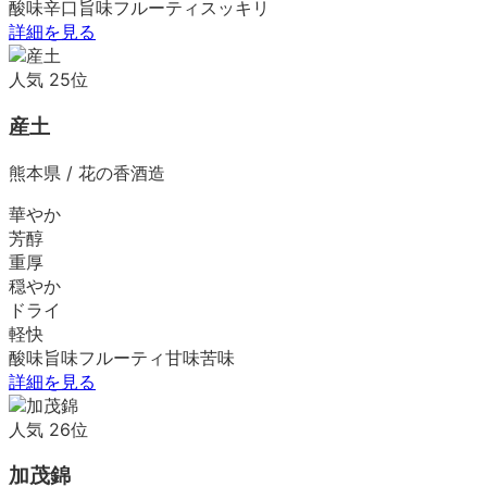
酸味
辛口
旨味
フルーティ
スッキリ
詳細を見る
人気
25
位
産土
熊本県
/
花の香酒造
華やか
芳醇
重厚
穏やか
ドライ
軽快
酸味
旨味
フルーティ
甘味
苦味
詳細を見る
人気
26
位
加茂錦