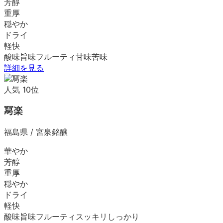
芳醇
重厚
穏やか
ドライ
軽快
酸味
旨味
フルーティ
甘味
苦味
詳細を見る
人気
10
位
冩楽
福島県
/
宮泉銘醸
華やか
芳醇
重厚
穏やか
ドライ
軽快
酸味
旨味
フルーティ
スッキリ
しっかり