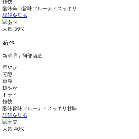
軽快
酸味
辛口
旨味
フルーティ
スッキリ
詳細を見る
人気
39
位
あべ
新潟県
/
阿部酒造
華やか
芳醇
重厚
穏やか
ドライ
軽快
酸味
旨味
フルーティ
スッキリ
甘味
詳細を見る
人気
40
位