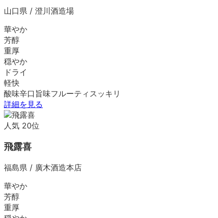
山口県
/
澄川酒造場
華やか
芳醇
重厚
穏やか
ドライ
軽快
酸味
辛口
旨味
フルーティ
スッキリ
詳細を見る
人気
20
位
飛露喜
福島県
/
廣木酒造本店
華やか
芳醇
重厚
穏やか