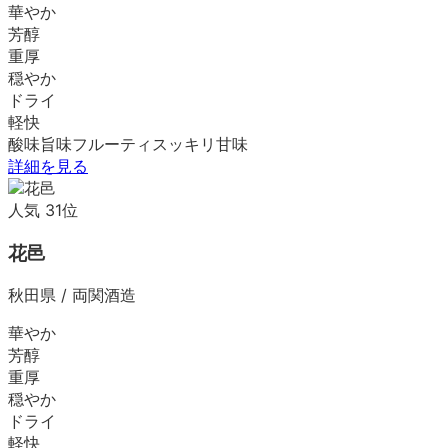
華やか
芳醇
重厚
穏やか
ドライ
軽快
酸味
旨味
フルーティ
スッキリ
甘味
詳細を見る
人気
31
位
花邑
秋田県
/
両関酒造
華やか
芳醇
重厚
穏やか
ドライ
軽快