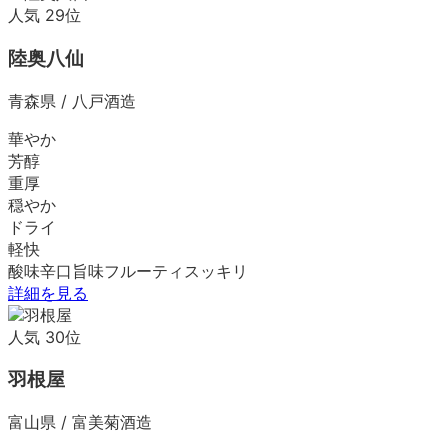
人気
29
位
陸奥八仙
青森県
/
八戸酒造
華やか
芳醇
重厚
穏やか
ドライ
軽快
酸味
辛口
旨味
フルーティ
スッキリ
詳細を見る
人気
30
位
羽根屋
富山県
/
富美菊酒造