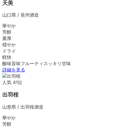
天美
山口県
/
長州酒造
華やか
芳醇
重厚
穏やか
ドライ
軽快
酸味
旨味
フルーティ
スッキリ
甘味
詳細を見る
人気
41
位
出羽桜
山形県
/
出羽桜酒造
華やか
芳醇