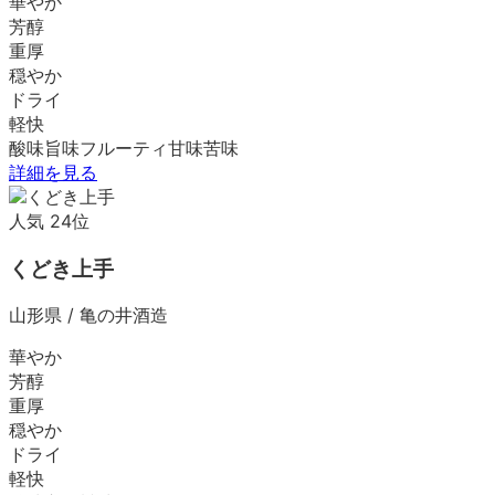
華やか
芳醇
重厚
穏やか
ドライ
軽快
酸味
旨味
フルーティ
甘味
苦味
詳細を見る
人気
24
位
くどき上手
山形県
/
亀の井酒造
華やか
芳醇
重厚
穏やか
ドライ
軽快