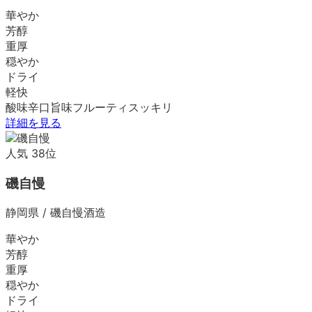
華やか
芳醇
重厚
穏やか
ドライ
軽快
酸味
辛口
旨味
フルーティ
スッキリ
詳細を見る
人気
38
位
磯自慢
静岡県
/
磯自慢酒造
華やか
芳醇
重厚
穏やか
ドライ