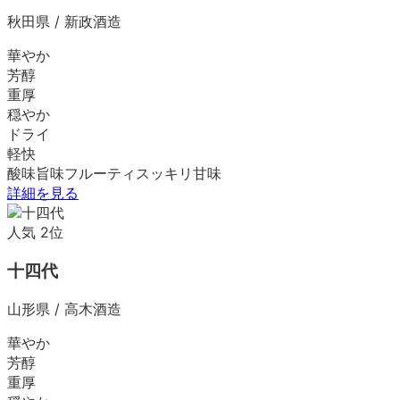
秋田県
/
新政酒造
華やか
芳醇
重厚
穏やか
ドライ
軽快
酸味
旨味
フルーティ
スッキリ
甘味
詳細を見る
人気
2
位
十四代
山形県
/
高木酒造
華やか
芳醇
重厚