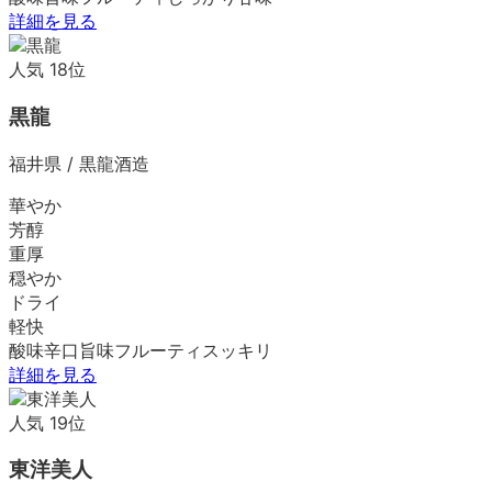
詳細を見る
人気
18
位
黒龍
福井県
/
黒龍酒造
華やか
芳醇
重厚
穏やか
ドライ
軽快
酸味
辛口
旨味
フルーティ
スッキリ
詳細を見る
人気
19
位
東洋美人