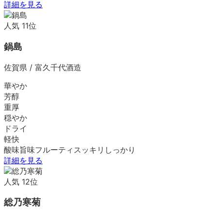
詳細を見る
人気
11
位
鍋島
佐賀県
/
富久千代酒造
華やか
芳醇
重厚
穏やか
ドライ
軽快
酸味
旨味
フルーティ
スッキリ
しっかり
詳細を見る
人気
12
位
総乃寒菊