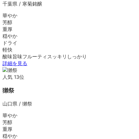
千葉県
/
寒菊銘醸
華やか
芳醇
重厚
穏やか
ドライ
軽快
酸味
旨味
フルーティ
スッキリ
しっかり
詳細を見る
人気
13
位
獺祭
山口県
/
獺祭
華やか
芳醇
重厚
穏やか