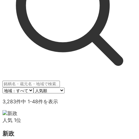
3,283
件中
1
-
48
件を表示
人気
1
位
新政