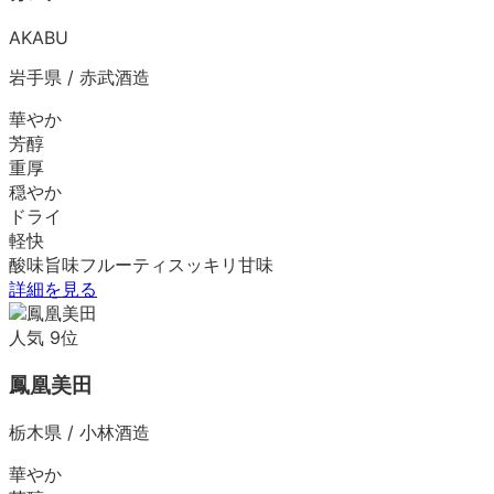
AKABU
岩手県
/
赤武酒造
華やか
芳醇
重厚
穏やか
ドライ
軽快
酸味
旨味
フルーティ
スッキリ
甘味
詳細を見る
人気
9
位
鳳凰美田
栃木県
/
小林酒造
華やか