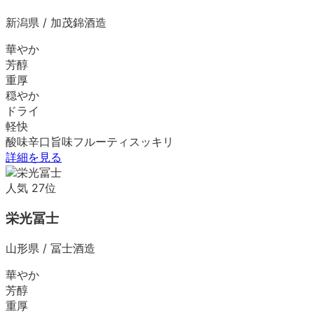
新潟県
/
加茂錦酒造
華やか
芳醇
重厚
穏やか
ドライ
軽快
酸味
辛口
旨味
フルーティ
スッキリ
詳細を見る
人気
27
位
栄光冨士
山形県
/
冨士酒造
華やか
芳醇
重厚