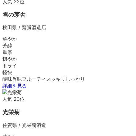
人気
22
位
雪の茅舎
秋田県
/
齋彌酒造店
華やか
芳醇
重厚
穏やか
ドライ
軽快
酸味
旨味
フルーティ
スッキリ
しっかり
詳細を見る
人気
23
位
光栄菊
佐賀県
/
光栄菊酒造