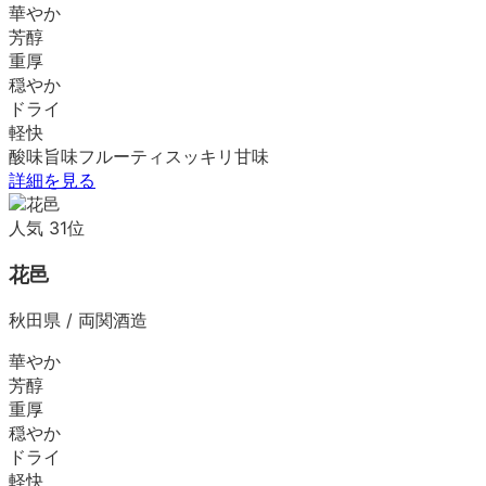
華やか
芳醇
重厚
穏やか
ドライ
軽快
酸味
旨味
フルーティ
スッキリ
甘味
詳細を見る
人気
31
位
花邑
秋田県
/
両関酒造
華やか
芳醇
重厚
穏やか
ドライ
軽快