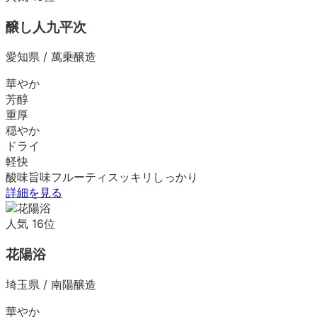
醸し人九平次
愛知県
/
萬乗醸造
華やか
芳醇
重厚
穏やか
ドライ
軽快
酸味
旨味
フルーティ
スッキリ
しっかり
詳細を見る
人気
16
位
花陽浴
埼玉県
/
南陽醸造
華やか