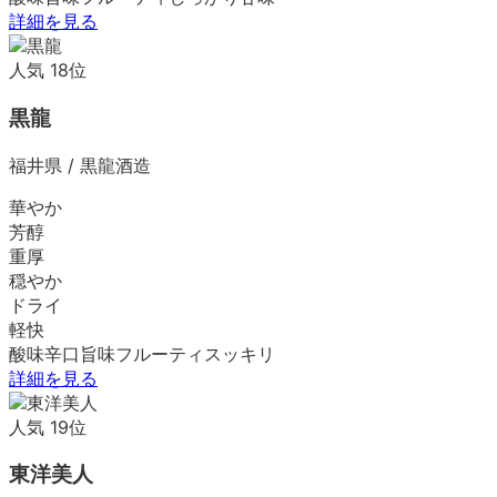
詳細を見る
人気
18
位
黒龍
福井県
/
黒龍酒造
華やか
芳醇
重厚
穏やか
ドライ
軽快
酸味
辛口
旨味
フルーティ
スッキリ
詳細を見る
人気
19
位
東洋美人