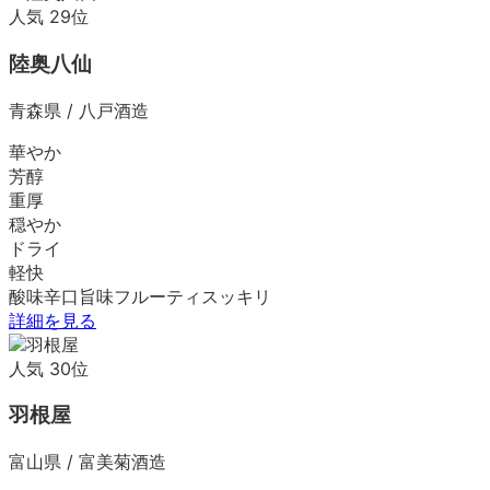
人気
29
位
陸奥八仙
青森県
/
八戸酒造
華やか
芳醇
重厚
穏やか
ドライ
軽快
酸味
辛口
旨味
フルーティ
スッキリ
詳細を見る
人気
30
位
羽根屋
富山県
/
富美菊酒造