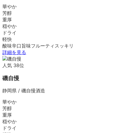
華やか
芳醇
重厚
穏やか
ドライ
軽快
酸味
辛口
旨味
フルーティ
スッキリ
詳細を見る
人気
38
位
磯自慢
静岡県
/
磯自慢酒造
華やか
芳醇
重厚
穏やか
ドライ