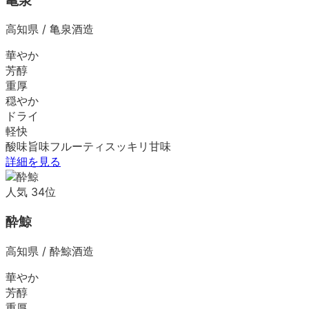
亀泉
高知県
/
亀泉酒造
華やか
芳醇
重厚
穏やか
ドライ
軽快
酸味
旨味
フルーティ
スッキリ
甘味
詳細を見る
人気
34
位
酔鯨
高知県
/
酔鯨酒造
華やか
芳醇
重厚