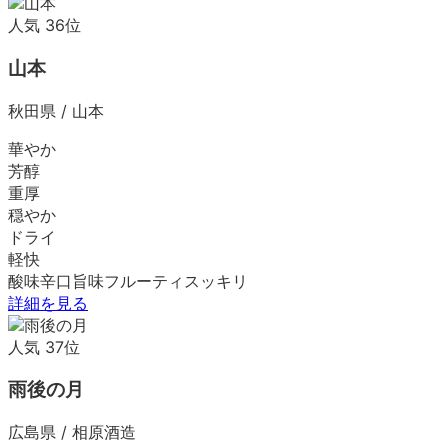
人気
36
位
山本
秋田県
/
山本
華やか
芳醇
重厚
穏やか
ドライ
軽快
酸味
辛口
旨味
フルーティ
スッキリ
詳細を見る
人気
37
位
雨後の月
広島県
/
相原酒造