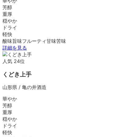
華やか
芳醇
重厚
穏やか
ドライ
軽快
酸味
旨味
フルーティ
甘味
苦味
詳細を見る
人気
24
位
くどき上手
山形県
/
亀の井酒造
華やか
芳醇
重厚
穏やか
ドライ
軽快