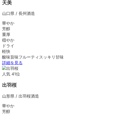
天美
山口県
/
長州酒造
華やか
芳醇
重厚
穏やか
ドライ
軽快
酸味
旨味
フルーティ
スッキリ
甘味
詳細を見る
人気
41
位
出羽桜
山形県
/
出羽桜酒造
華やか
芳醇