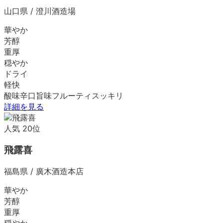
山口県
/
澄川酒造場
華やか
芳醇
重厚
穏やか
ドライ
軽快
酸味
辛口
旨味
フルーティ
スッキリ
詳細を見る
人気
20
位
飛露喜
福島県
/
廣木酒造本店
華やか
芳醇
重厚
穏やか