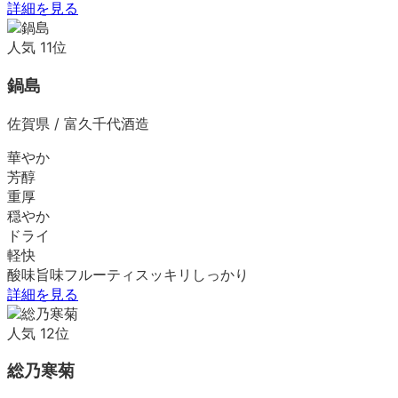
詳細を見る
人気
11
位
鍋島
佐賀県
/
富久千代酒造
華やか
芳醇
重厚
穏やか
ドライ
軽快
酸味
旨味
フルーティ
スッキリ
しっかり
詳細を見る
人気
12
位
総乃寒菊