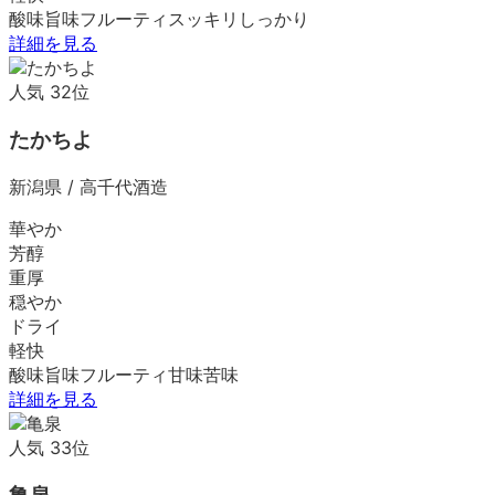
酸味
旨味
フルーティ
スッキリ
しっかり
詳細を見る
人気
32
位
たかちよ
新潟県
/
高千代酒造
華やか
芳醇
重厚
穏やか
ドライ
軽快
酸味
旨味
フルーティ
甘味
苦味
詳細を見る
人気
33
位