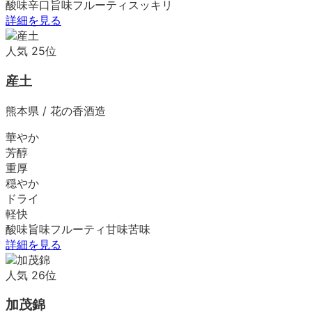
酸味
辛口
旨味
フルーティ
スッキリ
詳細を見る
人気
25
位
産土
熊本県
/
花の香酒造
華やか
芳醇
重厚
穏やか
ドライ
軽快
酸味
旨味
フルーティ
甘味
苦味
詳細を見る
人気
26
位
加茂錦