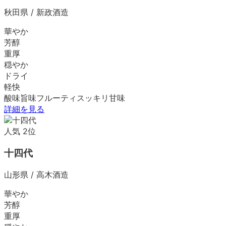
秋田県
/
新政酒造
華やか
芳醇
重厚
穏やか
ドライ
軽快
酸味
旨味
フルーティ
スッキリ
甘味
詳細を見る
人気
2
位
十四代
山形県
/
高木酒造
華やか
芳醇
重厚