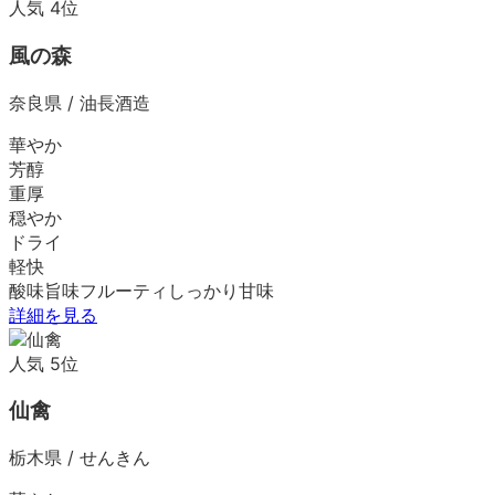
人気
4
位
風の森
奈良県
/
油長酒造
華やか
芳醇
重厚
穏やか
ドライ
軽快
酸味
旨味
フルーティ
しっかり
甘味
詳細を見る
人気
5
位
仙禽
栃木県
/
せんきん