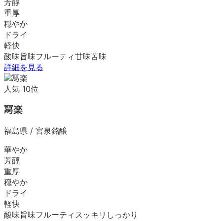
芳醇
重厚
穏やか
ドライ
軽快
酸味
旨味
フルーティ
甘味
苦味
詳細を見る
人気
10
位
冩楽
福島県
/
宮泉銘醸
華やか
芳醇
重厚
穏やか
ドライ
軽快
酸味
旨味
フルーティ
スッキリ
しっかり