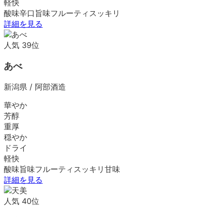
軽快
酸味
辛口
旨味
フルーティ
スッキリ
詳細を見る
人気
39
位
あべ
新潟県
/
阿部酒造
華やか
芳醇
重厚
穏やか
ドライ
軽快
酸味
旨味
フルーティ
スッキリ
甘味
詳細を見る
人気
40
位