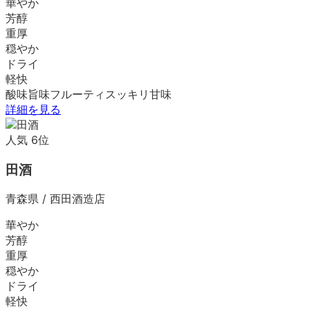
華やか
芳醇
重厚
穏やか
ドライ
軽快
酸味
旨味
フルーティ
スッキリ
甘味
詳細を見る
人気
6
位
田酒
青森県
/
西田酒造店
華やか
芳醇
重厚
穏やか
ドライ
軽快