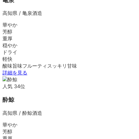
亀泉
高知県
/
亀泉酒造
華やか
芳醇
重厚
穏やか
ドライ
軽快
酸味
旨味
フルーティ
スッキリ
甘味
詳細を見る
人気
34
位
酔鯨
高知県
/
酔鯨酒造
華やか
芳醇
重厚