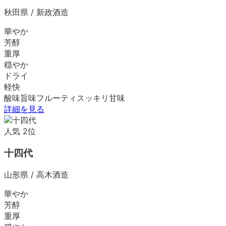
秋田県
/
新政酒造
華やか
芳醇
重厚
穏やか
ドライ
軽快
酸味
旨味
フルーティ
スッキリ
甘味
詳細を見る
人気
2
位
十四代
山形県
/
高木酒造
華やか
芳醇
重厚