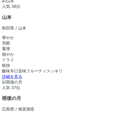
人気
36
位
山本
秋田県
/
山本
華やか
芳醇
重厚
穏やか
ドライ
軽快
酸味
辛口
旨味
フルーティ
スッキリ
詳細を見る
人気
37
位
雨後の月
広島県
/
相原酒造