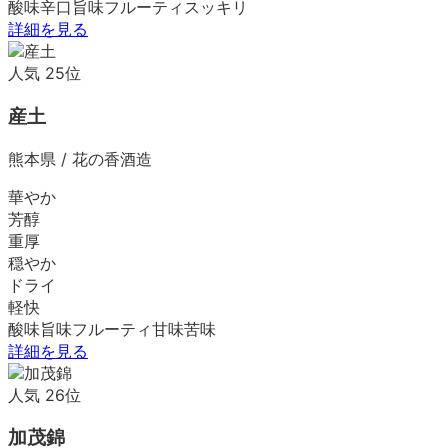
酸味
辛口
旨味
フルーティ
スッキリ
詳細を見る
人気
25
位
産土
熊本県
/
花の香酒造
華やか
芳醇
重厚
穏やか
ドライ
軽快
酸味
旨味
フルーティ
甘味
苦味
詳細を見る
人気
26
位
加茂錦