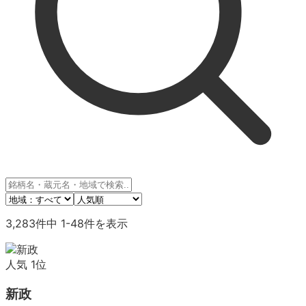
3,283
件中
1
-
48
件を表示
人気
1
位
新政