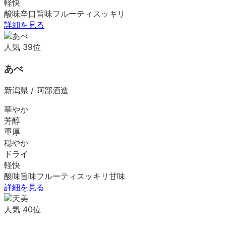
軽快
酸味
辛口
旨味
フルーティ
スッキリ
詳細を見る
人気
39
位
あべ
新潟県
/
阿部酒造
華やか
芳醇
重厚
穏やか
ドライ
軽快
酸味
旨味
フルーティ
スッキリ
甘味
詳細を見る
人気
40
位