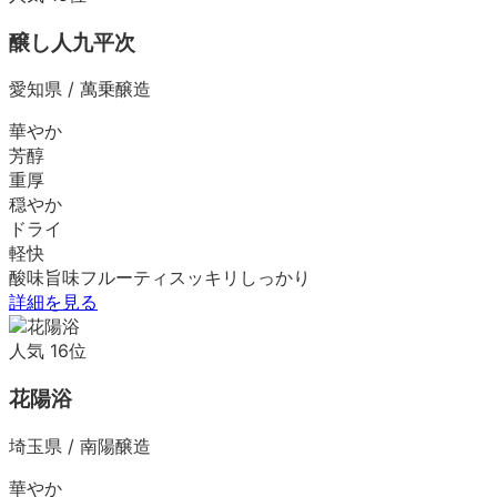
醸し人九平次
愛知県
/
萬乗醸造
華やか
芳醇
重厚
穏やか
ドライ
軽快
酸味
旨味
フルーティ
スッキリ
しっかり
詳細を見る
人気
16
位
花陽浴
埼玉県
/
南陽醸造
華やか