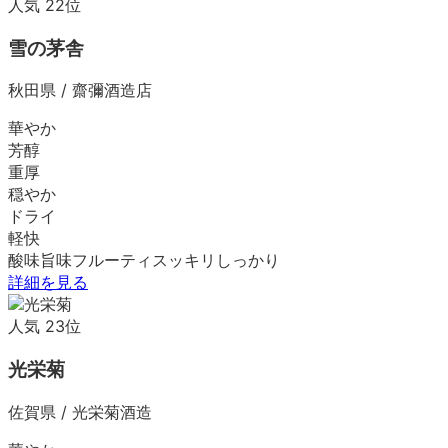
人気
22
位
雪の茅舎
秋田県
/
齋彌酒造店
華やか
芳醇
重厚
穏やか
ドライ
軽快
酸味
旨味
フルーティ
スッキリ
しっかり
詳細を見る
人気
23
位
光栄菊
佐賀県
/
光栄菊酒造