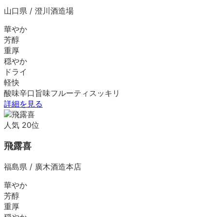
山口県
/
澄川酒造場
華やか
芳醇
重厚
穏やか
ドライ
軽快
酸味
辛口
旨味
フルーティ
スッキリ
詳細を見る
人気
20
位
飛露喜
福島県
/
廣木酒造本店
華やか
芳醇
重厚
穏やか