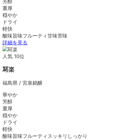
芳醇
重厚
穏やか
ドライ
軽快
酸味
旨味
フルーティ
甘味
苦味
詳細を見る
人気
10
位
冩楽
福島県
/
宮泉銘醸
華やか
芳醇
重厚
穏やか
ドライ
軽快
酸味
旨味
フルーティ
スッキリ
しっかり