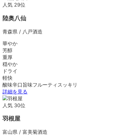
人気
29
位
陸奥八仙
青森県
/
八戸酒造
華やか
芳醇
重厚
穏やか
ドライ
軽快
酸味
辛口
旨味
フルーティ
スッキリ
詳細を見る
人気
30
位
羽根屋
富山県
/
富美菊酒造