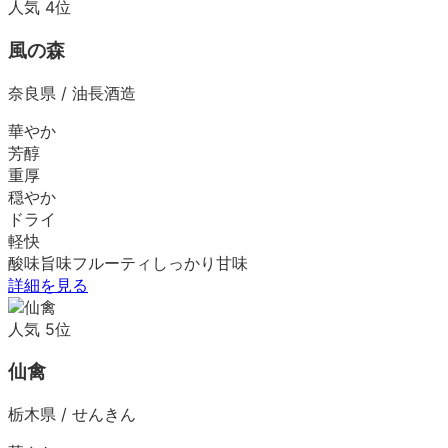
人気
4
位
風の森
奈良県
/
油長酒造
華やか
芳醇
重厚
穏やか
ドライ
軽快
酸味
旨味
フルーティ
しっかり
甘味
詳細を見る
人気
5
位
仙禽
栃木県
/
せんきん