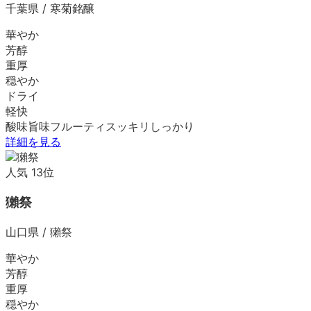
千葉県
/
寒菊銘醸
華やか
芳醇
重厚
穏やか
ドライ
軽快
酸味
旨味
フルーティ
スッキリ
しっかり
詳細を見る
人気
13
位
獺祭
山口県
/
獺祭
華やか
芳醇
重厚
穏やか