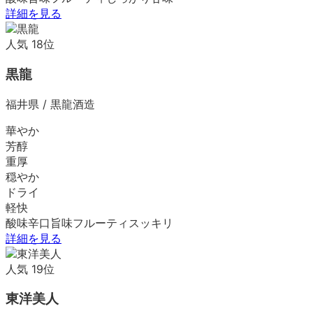
詳細を見る
人気
18
位
黒龍
福井県
/
黒龍酒造
華やか
芳醇
重厚
穏やか
ドライ
軽快
酸味
辛口
旨味
フルーティ
スッキリ
詳細を見る
人気
19
位
東洋美人