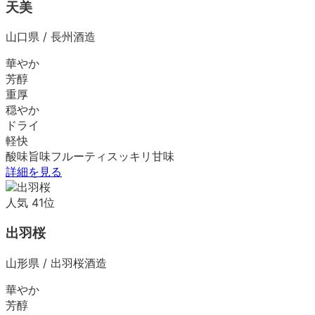
天美
山口県
/
長州酒造
華やか
芳醇
重厚
穏やか
ドライ
軽快
酸味
旨味
フルーティ
スッキリ
甘味
詳細を見る
人気
41
位
出羽桜
山形県
/
出羽桜酒造
華やか
芳醇