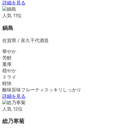
詳細を見る
人気
11
位
鍋島
佐賀県
/
富久千代酒造
華やか
芳醇
重厚
穏やか
ドライ
軽快
酸味
旨味
フルーティ
スッキリ
しっかり
詳細を見る
人気
12
位
総乃寒菊