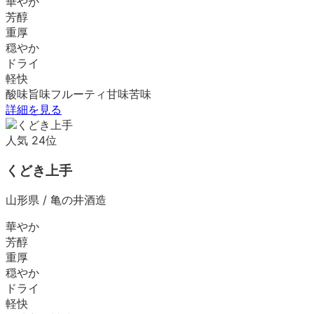
華やか
芳醇
重厚
穏やか
ドライ
軽快
酸味
旨味
フルーティ
甘味
苦味
詳細を見る
人気
24
位
くどき上手
山形県
/
亀の井酒造
華やか
芳醇
重厚
穏やか
ドライ
軽快