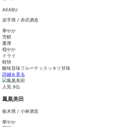
AKABU
岩手県
/
赤武酒造
華やか
芳醇
重厚
穏やか
ドライ
軽快
酸味
旨味
フルーティ
スッキリ
甘味
詳細を見る
人気
9
位
鳳凰美田
栃木県
/
小林酒造
華やか