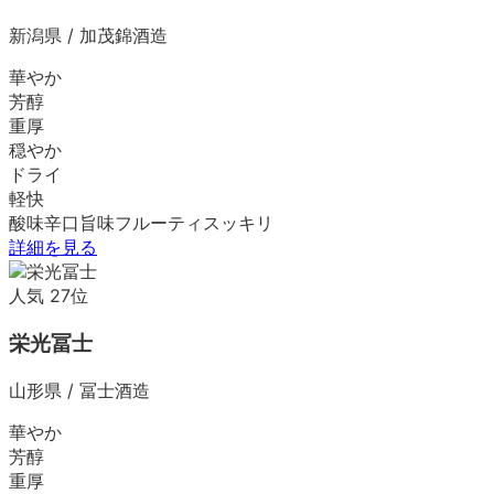
新潟県
/
加茂錦酒造
華やか
芳醇
重厚
穏やか
ドライ
軽快
酸味
辛口
旨味
フルーティ
スッキリ
詳細を見る
人気
27
位
栄光冨士
山形県
/
冨士酒造
華やか
芳醇
重厚