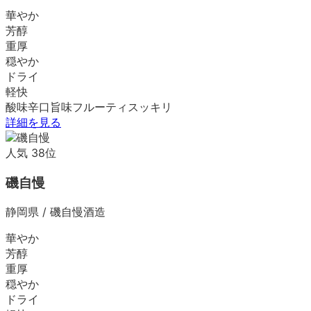
華やか
芳醇
重厚
穏やか
ドライ
軽快
酸味
辛口
旨味
フルーティ
スッキリ
詳細を見る
人気
38
位
磯自慢
静岡県
/
磯自慢酒造
華やか
芳醇
重厚
穏やか
ドライ