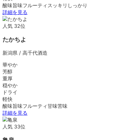
酸味
旨味
フルーティ
スッキリ
しっかり
詳細を見る
人気
32
位
たかちよ
新潟県
/
高千代酒造
華やか
芳醇
重厚
穏やか
ドライ
軽快
酸味
旨味
フルーティ
甘味
苦味
詳細を見る
人気
33
位