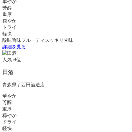
華やか
芳醇
重厚
穏やか
ドライ
軽快
酸味
旨味
フルーティ
スッキリ
甘味
詳細を見る
人気
6
位
田酒
青森県
/
西田酒造店
華やか
芳醇
重厚
穏やか
ドライ
軽快