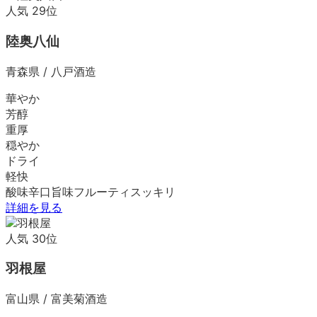
人気
29
位
陸奥八仙
青森県
/
八戸酒造
華やか
芳醇
重厚
穏やか
ドライ
軽快
酸味
辛口
旨味
フルーティ
スッキリ
詳細を見る
人気
30
位
羽根屋
富山県
/
富美菊酒造