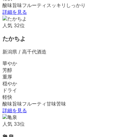
酸味
旨味
フルーティ
スッキリ
しっかり
詳細を見る
人気
32
位
たかちよ
新潟県
/
高千代酒造
華やか
芳醇
重厚
穏やか
ドライ
軽快
酸味
旨味
フルーティ
甘味
苦味
詳細を見る
人気
33
位