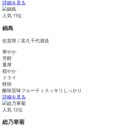
詳細を見る
人気
11
位
鍋島
佐賀県
/
富久千代酒造
華やか
芳醇
重厚
穏やか
ドライ
軽快
酸味
旨味
フルーティ
スッキリ
しっかり
詳細を見る
人気
12
位
総乃寒菊