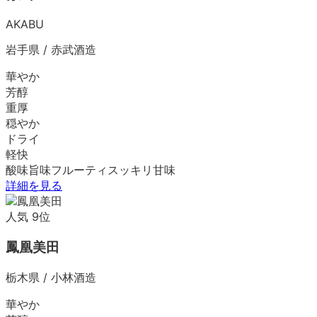
AKABU
岩手県
/
赤武酒造
華やか
芳醇
重厚
穏やか
ドライ
軽快
酸味
旨味
フルーティ
スッキリ
甘味
詳細を見る
人気
9
位
鳳凰美田
栃木県
/
小林酒造
華やか