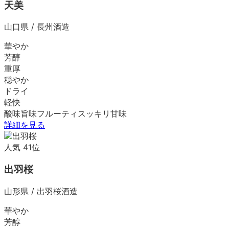
天美
山口県
/
長州酒造
華やか
芳醇
重厚
穏やか
ドライ
軽快
酸味
旨味
フルーティ
スッキリ
甘味
詳細を見る
人気
41
位
出羽桜
山形県
/
出羽桜酒造
華やか
芳醇