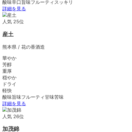
酸味
辛口
旨味
フルーティ
スッキリ
詳細を見る
人気
25
位
産土
熊本県
/
花の香酒造
華やか
芳醇
重厚
穏やか
ドライ
軽快
酸味
旨味
フルーティ
甘味
苦味
詳細を見る
人気
26
位
加茂錦