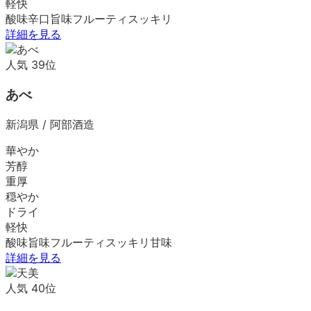
軽快
酸味
辛口
旨味
フルーティ
スッキリ
詳細を見る
人気
39
位
あべ
新潟県
/
阿部酒造
華やか
芳醇
重厚
穏やか
ドライ
軽快
酸味
旨味
フルーティ
スッキリ
甘味
詳細を見る
人気
40
位