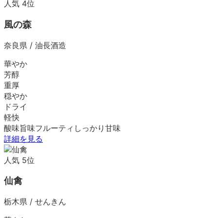
人気
4
位
風の森
奈良県
/
油長酒造
華やか
芳醇
重厚
穏やか
ドライ
軽快
酸味
旨味
フルーティ
しっかり
甘味
詳細を見る
人気
5
位
仙禽
栃木県
/
せんきん