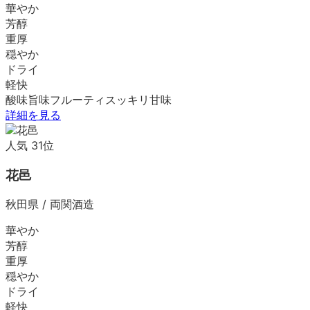
華やか
芳醇
重厚
穏やか
ドライ
軽快
酸味
旨味
フルーティ
スッキリ
甘味
詳細を見る
人気
31
位
花邑
秋田県
/
両関酒造
華やか
芳醇
重厚
穏やか
ドライ
軽快