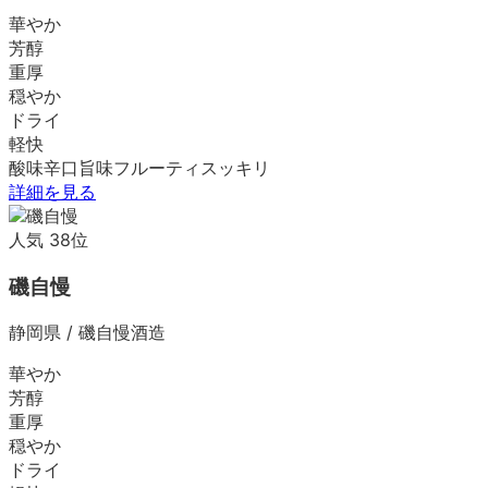
華やか
芳醇
重厚
穏やか
ドライ
軽快
酸味
辛口
旨味
フルーティ
スッキリ
詳細を見る
人気
38
位
磯自慢
静岡県
/
磯自慢酒造
華やか
芳醇
重厚
穏やか
ドライ