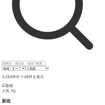
3,283
件中
1
-
48
件を表示
人気
1
位
新政