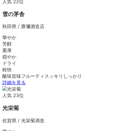
人気
22
位
雪の茅舎
秋田県
/
齋彌酒造店
華やか
芳醇
重厚
穏やか
ドライ
軽快
酸味
旨味
フルーティ
スッキリ
しっかり
詳細を見る
人気
23
位
光栄菊
佐賀県
/
光栄菊酒造