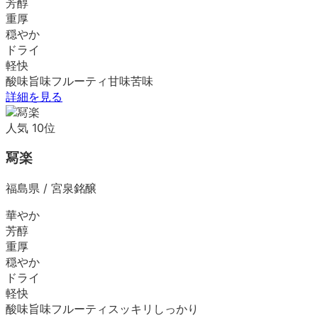
芳醇
重厚
穏やか
ドライ
軽快
酸味
旨味
フルーティ
甘味
苦味
詳細を見る
人気
10
位
冩楽
福島県
/
宮泉銘醸
華やか
芳醇
重厚
穏やか
ドライ
軽快
酸味
旨味
フルーティ
スッキリ
しっかり