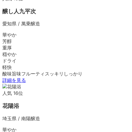
醸し人九平次
愛知県
/
萬乗醸造
華やか
芳醇
重厚
穏やか
ドライ
軽快
酸味
旨味
フルーティ
スッキリ
しっかり
詳細を見る
人気
16
位
花陽浴
埼玉県
/
南陽醸造
華やか