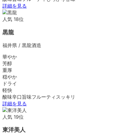
詳細を見る
人気
18
位
黒龍
福井県
/
黒龍酒造
華やか
芳醇
重厚
穏やか
ドライ
軽快
酸味
辛口
旨味
フルーティ
スッキリ
詳細を見る
人気
19
位
東洋美人