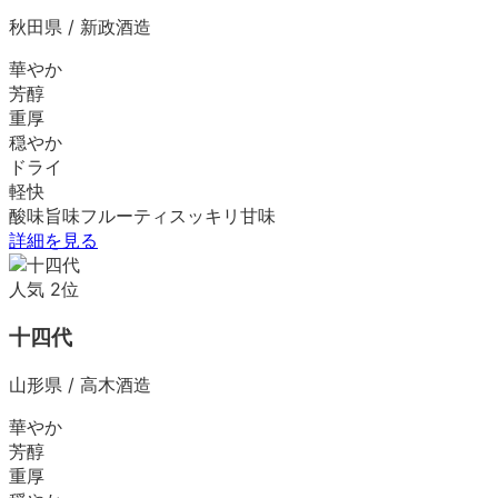
秋田県
/
新政酒造
華やか
芳醇
重厚
穏やか
ドライ
軽快
酸味
旨味
フルーティ
スッキリ
甘味
詳細を見る
人気
2
位
十四代
山形県
/
高木酒造
華やか
芳醇
重厚