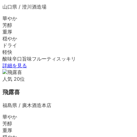
山口県
/
澄川酒造場
華やか
芳醇
重厚
穏やか
ドライ
軽快
酸味
辛口
旨味
フルーティ
スッキリ
詳細を見る
人気
20
位
飛露喜
福島県
/
廣木酒造本店
華やか
芳醇
重厚
穏やか