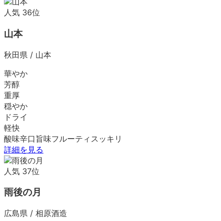
人気
36
位
山本
秋田県
/
山本
華やか
芳醇
重厚
穏やか
ドライ
軽快
酸味
辛口
旨味
フルーティ
スッキリ
詳細を見る
人気
37
位
雨後の月
広島県
/
相原酒造