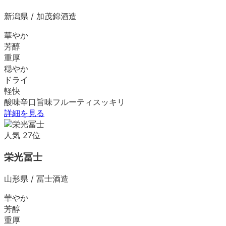
新潟県
/
加茂錦酒造
華やか
芳醇
重厚
穏やか
ドライ
軽快
酸味
辛口
旨味
フルーティ
スッキリ
詳細を見る
人気
27
位
栄光冨士
山形県
/
冨士酒造
華やか
芳醇
重厚