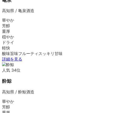
亀泉
高知県
/
亀泉酒造
華やか
芳醇
重厚
穏やか
ドライ
軽快
酸味
旨味
フルーティ
スッキリ
甘味
詳細を見る
人気
34
位
酔鯨
高知県
/
酔鯨酒造
華やか
芳醇
重厚