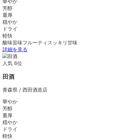
華やか
芳醇
重厚
穏やか
ドライ
軽快
酸味
旨味
フルーティ
スッキリ
甘味
詳細を見る
人気
6
位
田酒
青森県
/
西田酒造店
華やか
芳醇
重厚
穏やか
ドライ
軽快