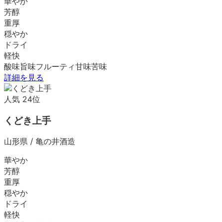
華やか
芳醇
重厚
穏やか
ドライ
軽快
酸味
旨味
フルーティ
甘味
苦味
詳細を見る
人気
24
位
くどき上手
山形県
/
亀の井酒造
華やか
芳醇
重厚
穏やか
ドライ
軽快