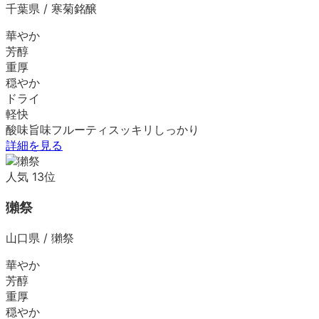
千葉県
/
寒菊銘醸
華やか
芳醇
重厚
穏やか
ドライ
軽快
酸味
旨味
フルーティ
スッキリ
しっかり
詳細を見る
人気
13
位
獺祭
山口県
/
獺祭
華やか
芳醇
重厚
穏やか