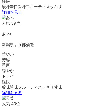
軽快
酸味
辛口
旨味
フルーティ
スッキリ
詳細を見る
人気
39
位
あべ
新潟県
/
阿部酒造
華やか
芳醇
重厚
穏やか
ドライ
軽快
酸味
旨味
フルーティ
スッキリ
甘味
詳細を見る
人気
40
位