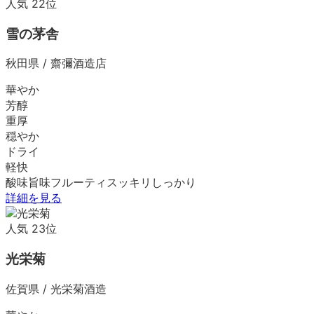
人気
22
位
雪の茅舎
秋田県
/
齋彌酒造店
華やか
芳醇
重厚
穏やか
ドライ
軽快
酸味
旨味
フルーティ
スッキリ
しっかり
詳細を見る
人気
23
位
光栄菊
佐賀県
/
光栄菊酒造