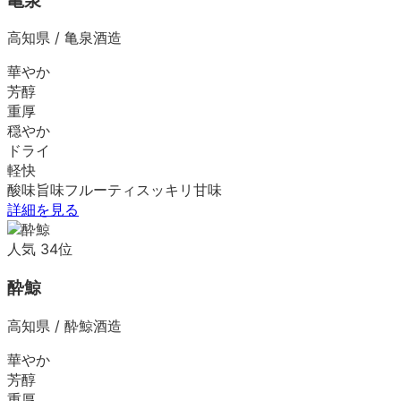
亀泉
高知県
/
亀泉酒造
華やか
芳醇
重厚
穏やか
ドライ
軽快
酸味
旨味
フルーティ
スッキリ
甘味
詳細を見る
人気
34
位
酔鯨
高知県
/
酔鯨酒造
華やか
芳醇
重厚