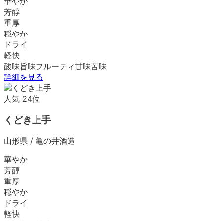
華やか
芳醇
重厚
穏やか
ドライ
軽快
酸味
旨味
フルーティ
甘味
苦味
詳細を見る
人気
24
位
くどき上手
山形県
/
亀の井酒造
華やか
芳醇
重厚
穏やか
ドライ
軽快