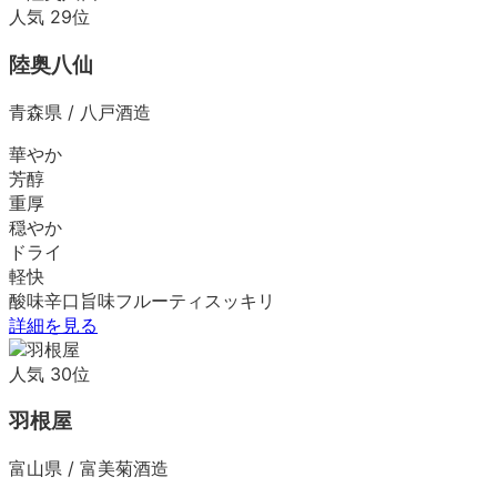
人気
29
位
陸奥八仙
青森県
/
八戸酒造
華やか
芳醇
重厚
穏やか
ドライ
軽快
酸味
辛口
旨味
フルーティ
スッキリ
詳細を見る
人気
30
位
羽根屋
富山県
/
富美菊酒造