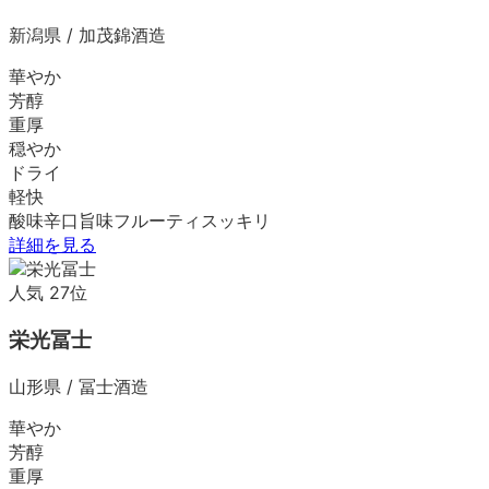
新潟県
/
加茂錦酒造
華やか
芳醇
重厚
穏やか
ドライ
軽快
酸味
辛口
旨味
フルーティ
スッキリ
詳細を見る
人気
27
位
栄光冨士
山形県
/
冨士酒造
華やか
芳醇
重厚