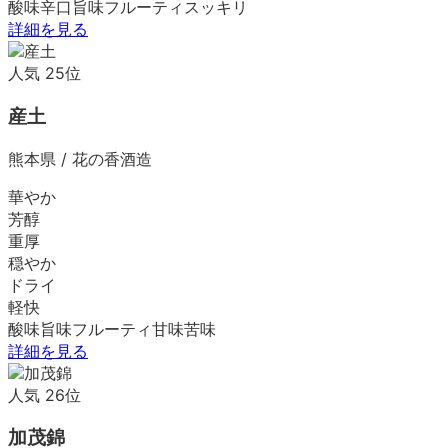
酸味
辛口
旨味
フルーティ
スッキリ
詳細を見る
人気
25
位
産土
熊本県
/
花の香酒造
華やか
芳醇
重厚
穏やか
ドライ
軽快
酸味
旨味
フルーティ
甘味
苦味
詳細を見る
人気
26
位
加茂錦