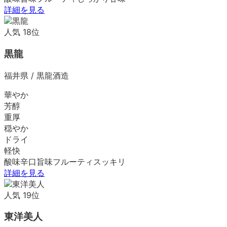
詳細を見る
人気
18
位
黒龍
福井県
/
黒龍酒造
華やか
芳醇
重厚
穏やか
ドライ
軽快
酸味
辛口
旨味
フルーティ
スッキリ
詳細を見る
人気
19
位
東洋美人