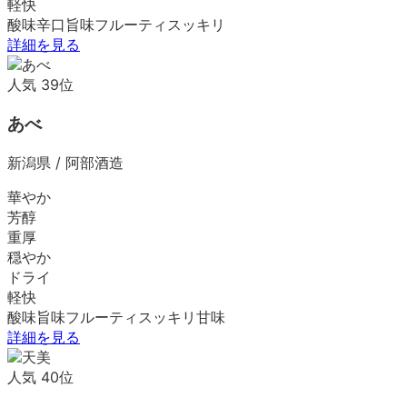
軽快
酸味
辛口
旨味
フルーティ
スッキリ
詳細を見る
人気
39
位
あべ
新潟県
/
阿部酒造
華やか
芳醇
重厚
穏やか
ドライ
軽快
酸味
旨味
フルーティ
スッキリ
甘味
詳細を見る
人気
40
位