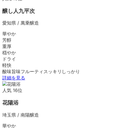
醸し人九平次
愛知県
/
萬乗醸造
華やか
芳醇
重厚
穏やか
ドライ
軽快
酸味
旨味
フルーティ
スッキリ
しっかり
詳細を見る
人気
16
位
花陽浴
埼玉県
/
南陽醸造
華やか