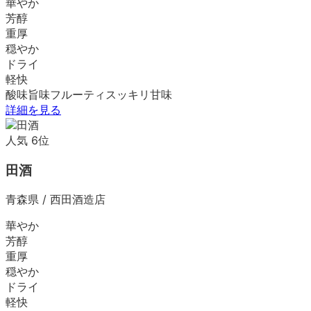
華やか
芳醇
重厚
穏やか
ドライ
軽快
酸味
旨味
フルーティ
スッキリ
甘味
詳細を見る
人気
6
位
田酒
青森県
/
西田酒造店
華やか
芳醇
重厚
穏やか
ドライ
軽快