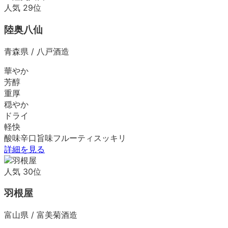
人気
29
位
陸奥八仙
青森県
/
八戸酒造
華やか
芳醇
重厚
穏やか
ドライ
軽快
酸味
辛口
旨味
フルーティ
スッキリ
詳細を見る
人気
30
位
羽根屋
富山県
/
富美菊酒造