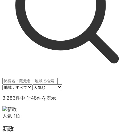
3,283
件中
1
-
48
件を表示
人気
1
位
新政