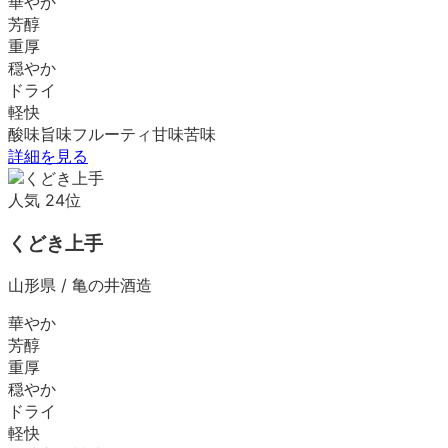
華やか
芳醇
重厚
穏やか
ドライ
軽快
酸味
旨味
フルーティ
甘味
苦味
詳細を見る
人気
24
位
くどき上手
山形県
/
亀の井酒造
華やか
芳醇
重厚
穏やか
ドライ
軽快