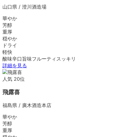
山口県
/
澄川酒造場
華やか
芳醇
重厚
穏やか
ドライ
軽快
酸味
辛口
旨味
フルーティ
スッキリ
詳細を見る
人気
20
位
飛露喜
福島県
/
廣木酒造本店
華やか
芳醇
重厚
穏やか