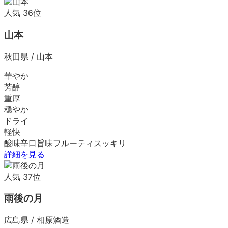
人気
36
位
山本
秋田県
/
山本
華やか
芳醇
重厚
穏やか
ドライ
軽快
酸味
辛口
旨味
フルーティ
スッキリ
詳細を見る
人気
37
位
雨後の月
広島県
/
相原酒造