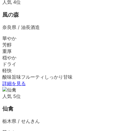
人気
4
位
風の森
奈良県
/
油長酒造
華やか
芳醇
重厚
穏やか
ドライ
軽快
酸味
旨味
フルーティ
しっかり
甘味
詳細を見る
人気
5
位
仙禽
栃木県
/
せんきん