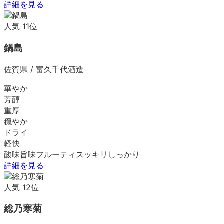
詳細を見る
人気
11
位
鍋島
佐賀県
/
富久千代酒造
華やか
芳醇
重厚
穏やか
ドライ
軽快
酸味
旨味
フルーティ
スッキリ
しっかり
詳細を見る
人気
12
位
総乃寒菊