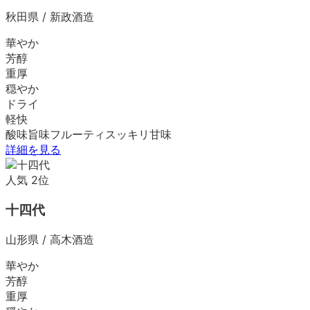
秋田県
/
新政酒造
華やか
芳醇
重厚
穏やか
ドライ
軽快
酸味
旨味
フルーティ
スッキリ
甘味
詳細を見る
人気
2
位
十四代
山形県
/
高木酒造
華やか
芳醇
重厚