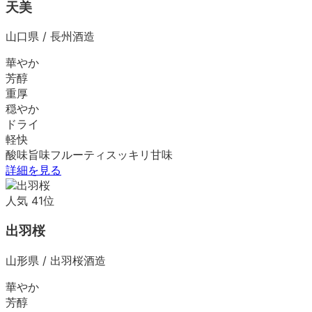
天美
山口県
/
長州酒造
華やか
芳醇
重厚
穏やか
ドライ
軽快
酸味
旨味
フルーティ
スッキリ
甘味
詳細を見る
人気
41
位
出羽桜
山形県
/
出羽桜酒造
華やか
芳醇