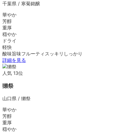
千葉県
/
寒菊銘醸
華やか
芳醇
重厚
穏やか
ドライ
軽快
酸味
旨味
フルーティ
スッキリ
しっかり
詳細を見る
人気
13
位
獺祭
山口県
/
獺祭
華やか
芳醇
重厚
穏やか