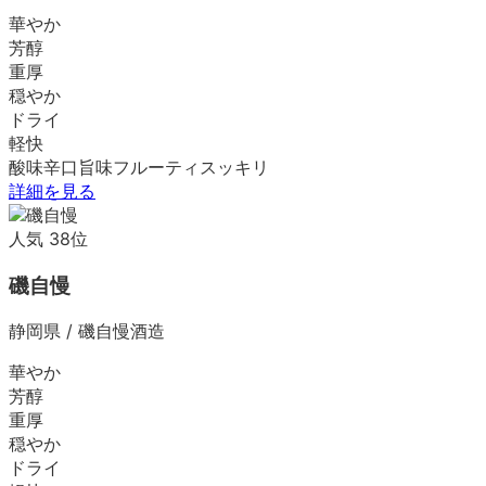
華やか
芳醇
重厚
穏やか
ドライ
軽快
酸味
辛口
旨味
フルーティ
スッキリ
詳細を見る
人気
38
位
磯自慢
静岡県
/
磯自慢酒造
華やか
芳醇
重厚
穏やか
ドライ