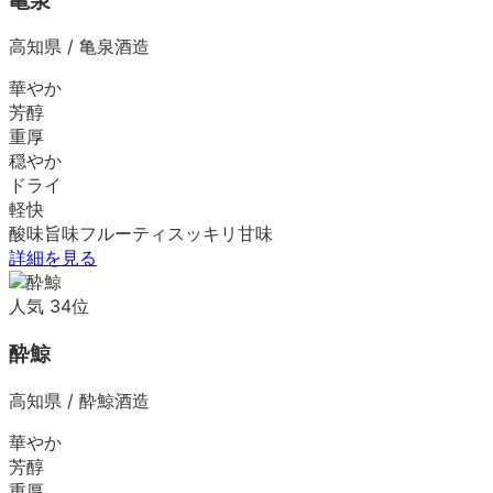
亀泉
高知県
/
亀泉酒造
華やか
芳醇
重厚
穏やか
ドライ
軽快
酸味
旨味
フルーティ
スッキリ
甘味
詳細を見る
人気
34
位
酔鯨
高知県
/
酔鯨酒造
華やか
芳醇
重厚