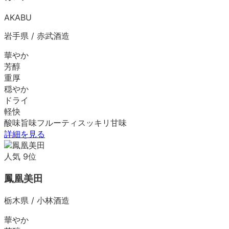
AKABU
岩手県
/
赤武酒造
華やか
芳醇
重厚
穏やか
ドライ
軽快
酸味
旨味
フルーティ
スッキリ
甘味
詳細を見る
人気
9
位
鳳凰美田
栃木県
/
小林酒造
華やか