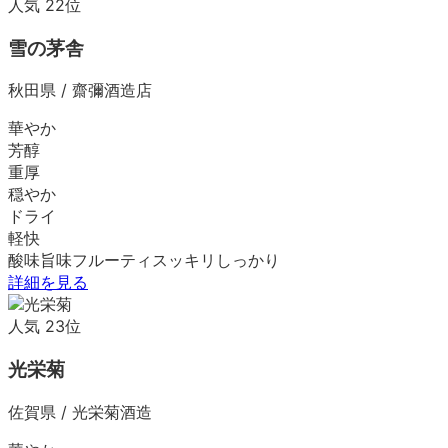
人気
22
位
雪の茅舎
秋田県
/
齋彌酒造店
華やか
芳醇
重厚
穏やか
ドライ
軽快
酸味
旨味
フルーティ
スッキリ
しっかり
詳細を見る
人気
23
位
光栄菊
佐賀県
/
光栄菊酒造