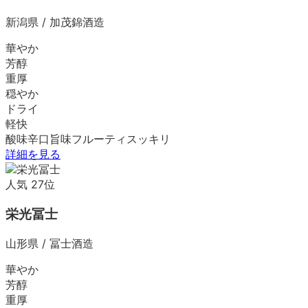
新潟県
/
加茂錦酒造
華やか
芳醇
重厚
穏やか
ドライ
軽快
酸味
辛口
旨味
フルーティ
スッキリ
詳細を見る
人気
27
位
栄光冨士
山形県
/
冨士酒造
華やか
芳醇
重厚