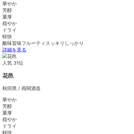
華やか
芳醇
重厚
穏やか
ドライ
軽快
酸味
旨味
フルーティ
スッキリ
しっかり
詳細を見る
人気
31
位
花邑
秋田県
/
両関酒造
華やか
芳醇
重厚
穏やか
ドライ
軽快