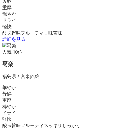
芳醇
重厚
穏やか
ドライ
軽快
酸味
旨味
フルーティ
甘味
苦味
詳細を見る
人気
10
位
冩楽
福島県
/
宮泉銘醸
華やか
芳醇
重厚
穏やか
ドライ
軽快
酸味
旨味
フルーティ
スッキリ
しっかり