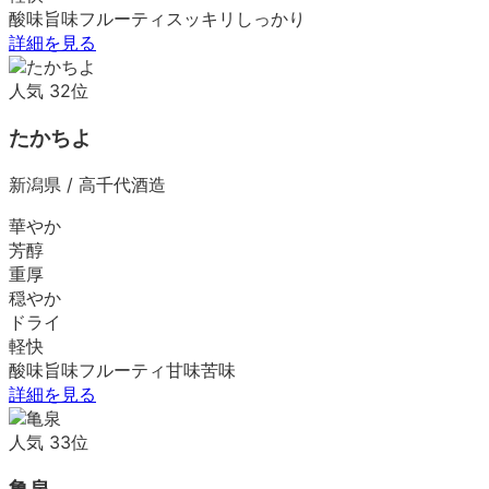
酸味
旨味
フルーティ
スッキリ
しっかり
詳細を見る
人気
32
位
たかちよ
新潟県
/
高千代酒造
華やか
芳醇
重厚
穏やか
ドライ
軽快
酸味
旨味
フルーティ
甘味
苦味
詳細を見る
人気
33
位