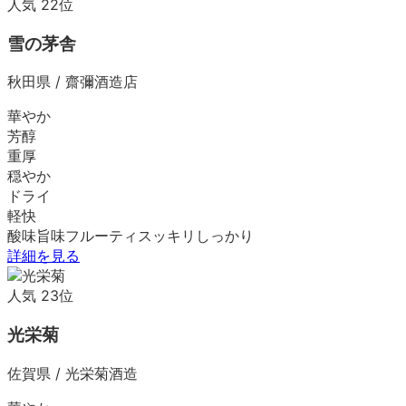
人気
22
位
雪の茅舎
秋田県
/
齋彌酒造店
華やか
芳醇
重厚
穏やか
ドライ
軽快
酸味
旨味
フルーティ
スッキリ
しっかり
詳細を見る
人気
23
位
光栄菊
佐賀県
/
光栄菊酒造