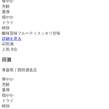
華やか
芳醇
重厚
穏やか
ドライ
軽快
酸味
旨味
フルーティ
スッキリ
甘味
詳細を見る
人気
6
位
田酒
青森県
/
西田酒造店
華やか
芳醇
重厚
穏やか
ドライ
軽快