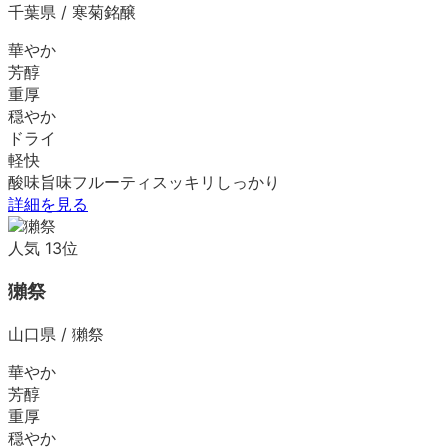
千葉県
/
寒菊銘醸
華やか
芳醇
重厚
穏やか
ドライ
軽快
酸味
旨味
フルーティ
スッキリ
しっかり
詳細を見る
人気
13
位
獺祭
山口県
/
獺祭
華やか
芳醇
重厚
穏やか