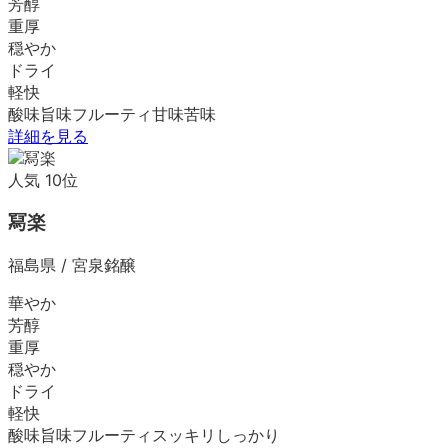
芳醇
重厚
穏やか
ドライ
軽快
酸味
旨味
フルーティ
甘味
苦味
詳細を見る
人気
10
位
冩楽
福島県
/
宮泉銘醸
華やか
芳醇
重厚
穏やか
ドライ
軽快
酸味
旨味
フルーティ
スッキリ
しっかり