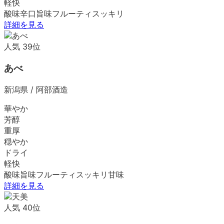
軽快
酸味
辛口
旨味
フルーティ
スッキリ
詳細を見る
人気
39
位
あべ
新潟県
/
阿部酒造
華やか
芳醇
重厚
穏やか
ドライ
軽快
酸味
旨味
フルーティ
スッキリ
甘味
詳細を見る
人気
40
位