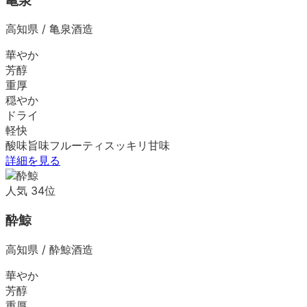
亀泉
高知県
/
亀泉酒造
華やか
芳醇
重厚
穏やか
ドライ
軽快
酸味
旨味
フルーティ
スッキリ
甘味
詳細を見る
人気
34
位
酔鯨
高知県
/
酔鯨酒造
華やか
芳醇
重厚