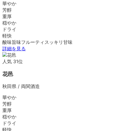
華やか
芳醇
重厚
穏やか
ドライ
軽快
酸味
旨味
フルーティ
スッキリ
甘味
詳細を見る
人気
31
位
花邑
秋田県
/
両関酒造
華やか
芳醇
重厚
穏やか
ドライ
軽快