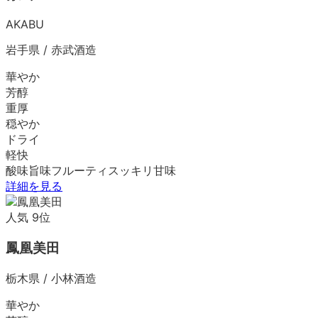
AKABU
岩手県
/
赤武酒造
華やか
芳醇
重厚
穏やか
ドライ
軽快
酸味
旨味
フルーティ
スッキリ
甘味
詳細を見る
人気
9
位
鳳凰美田
栃木県
/
小林酒造
華やか