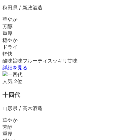
秋田県
/
新政酒造
華やか
芳醇
重厚
穏やか
ドライ
軽快
酸味
旨味
フルーティ
スッキリ
甘味
詳細を見る
人気
2
位
十四代
山形県
/
高木酒造
華やか
芳醇
重厚