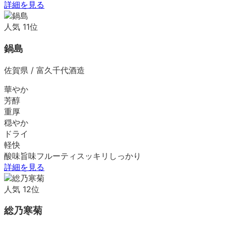
詳細を見る
人気
11
位
鍋島
佐賀県
/
富久千代酒造
華やか
芳醇
重厚
穏やか
ドライ
軽快
酸味
旨味
フルーティ
スッキリ
しっかり
詳細を見る
人気
12
位
総乃寒菊