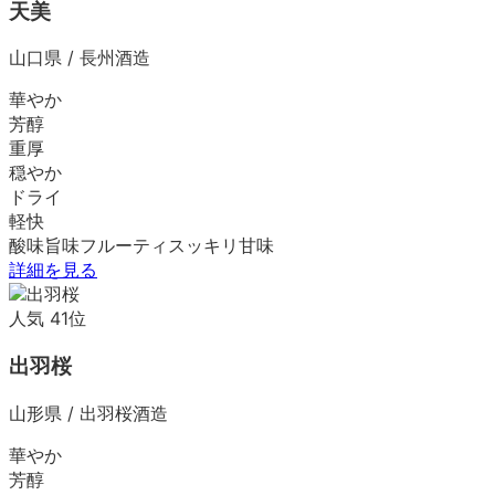
天美
山口県
/
長州酒造
華やか
芳醇
重厚
穏やか
ドライ
軽快
酸味
旨味
フルーティ
スッキリ
甘味
詳細を見る
人気
41
位
出羽桜
山形県
/
出羽桜酒造
華やか
芳醇