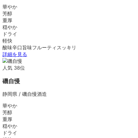
華やか
芳醇
重厚
穏やか
ドライ
軽快
酸味
辛口
旨味
フルーティ
スッキリ
詳細を見る
人気
38
位
磯自慢
静岡県
/
磯自慢酒造
華やか
芳醇
重厚
穏やか
ドライ