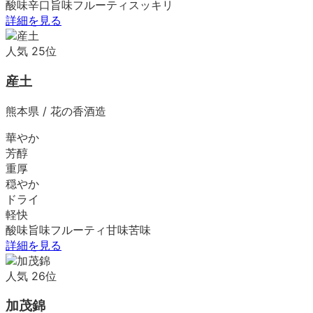
酸味
辛口
旨味
フルーティ
スッキリ
詳細を見る
人気
25
位
産土
熊本県
/
花の香酒造
華やか
芳醇
重厚
穏やか
ドライ
軽快
酸味
旨味
フルーティ
甘味
苦味
詳細を見る
人気
26
位
加茂錦