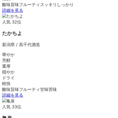
酸味
旨味
フルーティ
スッキリ
しっかり
詳細を見る
人気
32
位
たかちよ
新潟県
/
高千代酒造
華やか
芳醇
重厚
穏やか
ドライ
軽快
酸味
旨味
フルーティ
甘味
苦味
詳細を見る
人気
33
位