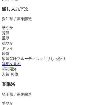
醸し人九平次
愛知県
/
萬乗醸造
華やか
芳醇
重厚
穏やか
ドライ
軽快
酸味
旨味
フルーティ
スッキリ
しっかり
詳細を見る
人気
16
位
花陽浴
埼玉県
/
南陽醸造
華やか