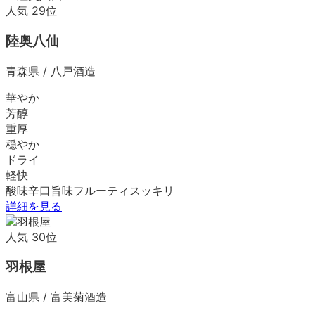
人気
29
位
陸奥八仙
青森県
/
八戸酒造
華やか
芳醇
重厚
穏やか
ドライ
軽快
酸味
辛口
旨味
フルーティ
スッキリ
詳細を見る
人気
30
位
羽根屋
富山県
/
富美菊酒造