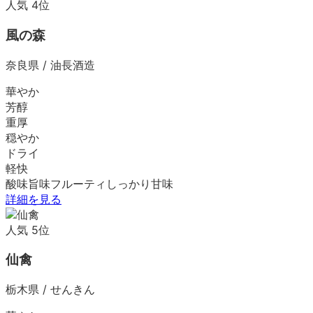
人気
4
位
風の森
奈良県
/
油長酒造
華やか
芳醇
重厚
穏やか
ドライ
軽快
酸味
旨味
フルーティ
しっかり
甘味
詳細を見る
人気
5
位
仙禽
栃木県
/
せんきん