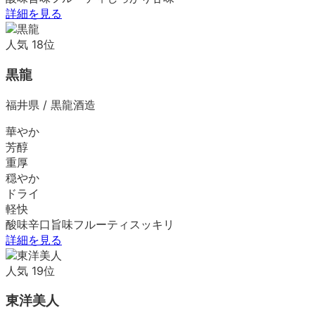
詳細を見る
人気
18
位
黒龍
福井県
/
黒龍酒造
華やか
芳醇
重厚
穏やか
ドライ
軽快
酸味
辛口
旨味
フルーティ
スッキリ
詳細を見る
人気
19
位
東洋美人