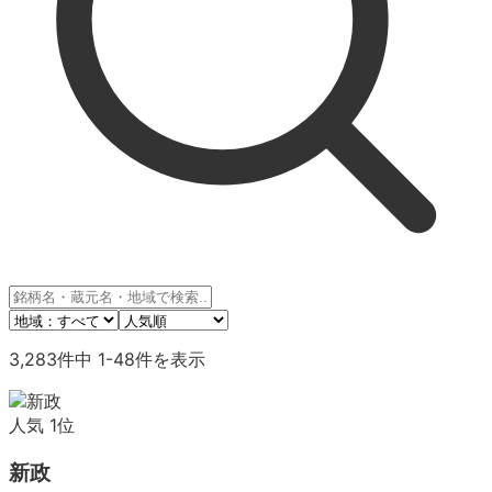
3,283
件中
1
-
48
件を表示
人気
1
位
新政