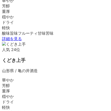
華やか
芳醇
重厚
穏やか
ドライ
軽快
酸味
旨味
フルーティ
甘味
苦味
詳細を見る
人気
24
位
くどき上手
山形県
/
亀の井酒造
華やか
芳醇
重厚
穏やか
ドライ
軽快