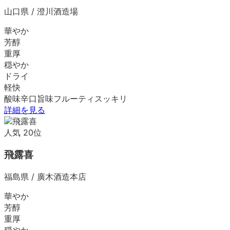
山口県
/
澄川酒造場
華やか
芳醇
重厚
穏やか
ドライ
軽快
酸味
辛口
旨味
フルーティ
スッキリ
詳細を見る
人気
20
位
飛露喜
福島県
/
廣木酒造本店
華やか
芳醇
重厚
穏やか