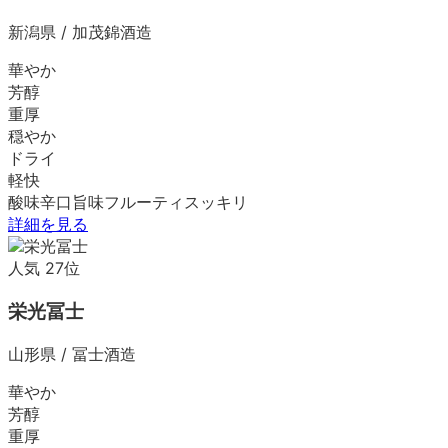
新潟県
/
加茂錦酒造
華やか
芳醇
重厚
穏やか
ドライ
軽快
酸味
辛口
旨味
フルーティ
スッキリ
詳細を見る
人気
27
位
栄光冨士
山形県
/
冨士酒造
華やか
芳醇
重厚