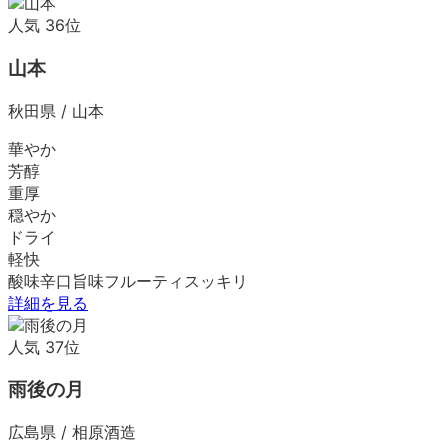
人気
36
位
山本
秋田県
/
山本
華やか
芳醇
重厚
穏やか
ドライ
軽快
酸味
辛口
旨味
フルーティ
スッキリ
詳細を見る
人気
37
位
雨後の月
広島県
/
相原酒造