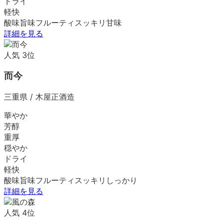
ドライ
軽快
酸味
旨味
フルーティ
スッキリ
甘味
詳細を見る
人気
3
位
而今
三重県
/
木屋正酒造
華やか
芳醇
重厚
穏やか
ドライ
軽快
酸味
旨味
フルーティ
スッキリ
しっかり
詳細を見る
人気
4
位