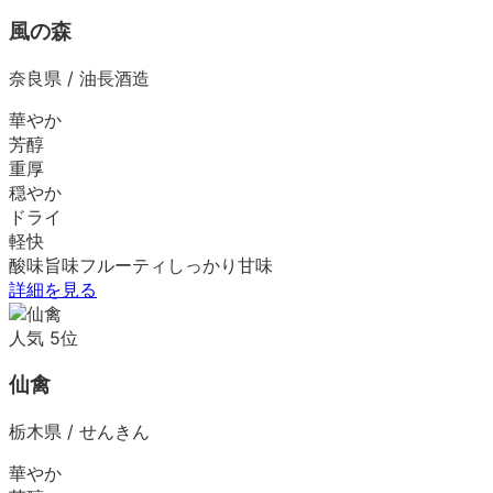
風の森
奈良県
/
油長酒造
華やか
芳醇
重厚
穏やか
ドライ
軽快
酸味
旨味
フルーティ
しっかり
甘味
詳細を見る
人気
5
位
仙禽
栃木県
/
せんきん
華やか