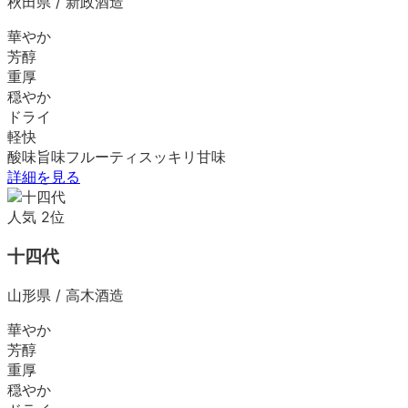
秋田県
/
新政酒造
華やか
芳醇
重厚
穏やか
ドライ
軽快
酸味
旨味
フルーティ
スッキリ
甘味
詳細を見る
人気
2
位
十四代
山形県
/
高木酒造
華やか
芳醇
重厚
穏やか