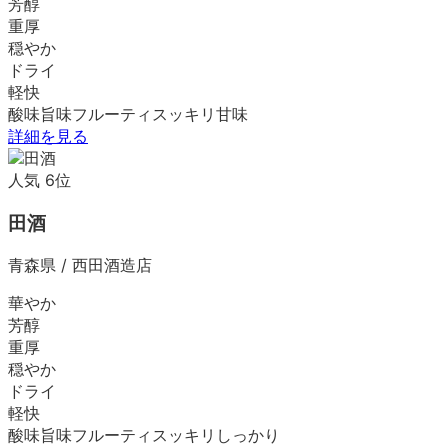
芳醇
重厚
穏やか
ドライ
軽快
酸味
旨味
フルーティ
スッキリ
甘味
詳細を見る
人気
6
位
田酒
青森県
/
西田酒造店
華やか
芳醇
重厚
穏やか
ドライ
軽快
酸味
旨味
フルーティ
スッキリ
しっかり