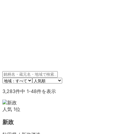
3,283
件中
1
-
48
件を表示
人気
1
位
新政