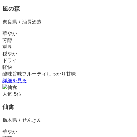
風の森
奈良県
/
油長酒造
華やか
芳醇
重厚
穏やか
ドライ
軽快
酸味
旨味
フルーティ
しっかり
甘味
詳細を見る
人気
5
位
仙禽
栃木県
/
せんきん
華やか