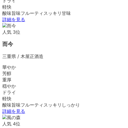
ドライ
軽快
酸味
旨味
フルーティ
スッキリ
甘味
詳細を見る
人気
3
位
而今
三重県
/
木屋正酒造
華やか
芳醇
重厚
穏やか
ドライ
軽快
酸味
旨味
フルーティ
スッキリ
しっかり
詳細を見る
人気
4
位