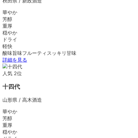
秋田県
/
新政酒造
華やか
芳醇
重厚
穏やか
ドライ
軽快
酸味
旨味
フルーティ
スッキリ
甘味
詳細を見る
人気
2
位
十四代
山形県
/
高木酒造
華やか
芳醇
重厚
穏やか