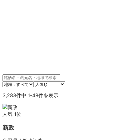
3,283
件中
1
-
48
件を表示
人気
1
位
新政