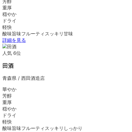
芳醇
重厚
穏やか
ドライ
軽快
酸味
旨味
フルーティ
スッキリ
甘味
詳細を見る
人気
6
位
田酒
青森県
/
西田酒造店
華やか
芳醇
重厚
穏やか
ドライ
軽快
酸味
旨味
フルーティ
スッキリ
しっかり