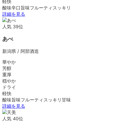
軽快
酸味
辛口
旨味
フルーティ
スッキリ
詳細を見る
人気
39
位
あべ
新潟県
/
阿部酒造
華やか
芳醇
重厚
穏やか
ドライ
軽快
酸味
旨味
フルーティ
スッキリ
甘味
詳細を見る
人気
40
位