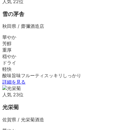
人気
22
位
雪の茅舎
秋田県
/
齋彌酒造店
華やか
芳醇
重厚
穏やか
ドライ
軽快
酸味
旨味
フルーティ
スッキリ
しっかり
詳細を見る
人気
23
位
光栄菊
佐賀県
/
光栄菊酒造