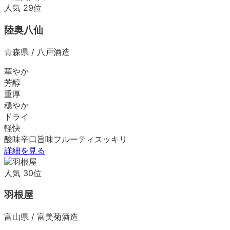
人気
29
位
陸奥八仙
青森県
/
八戸酒造
華やか
芳醇
重厚
穏やか
ドライ
軽快
酸味
辛口
旨味
フルーティ
スッキリ
詳細を見る
人気
30
位
羽根屋
富山県
/
富美菊酒造