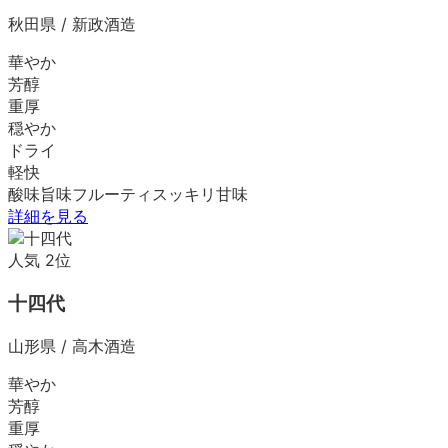
秋田県
/
新政酒造
華やか
芳醇
重厚
穏やか
ドライ
軽快
酸味
旨味
フルーティ
スッキリ
甘味
詳細を見る
人気
2
位
十四代
山形県
/
高木酒造
華やか
芳醇
重厚