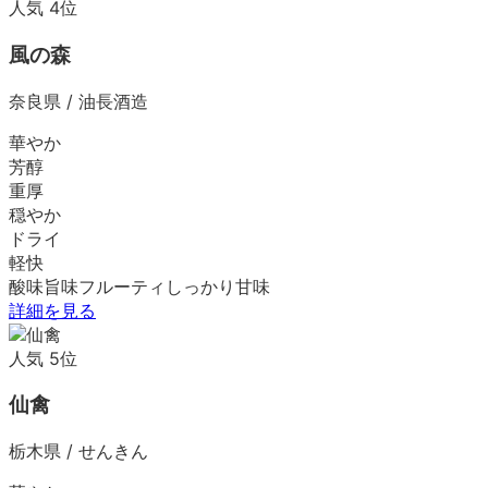
人気
4
位
風の森
奈良県
/
油長酒造
華やか
芳醇
重厚
穏やか
ドライ
軽快
酸味
旨味
フルーティ
しっかり
甘味
詳細を見る
人気
5
位
仙禽
栃木県
/
せんきん