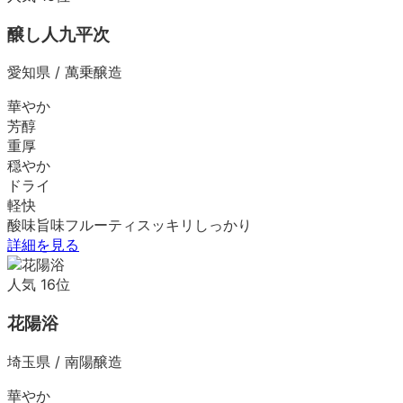
醸し人九平次
愛知県
/
萬乗醸造
華やか
芳醇
重厚
穏やか
ドライ
軽快
酸味
旨味
フルーティ
スッキリ
しっかり
詳細を見る
人気
16
位
花陽浴
埼玉県
/
南陽醸造
華やか