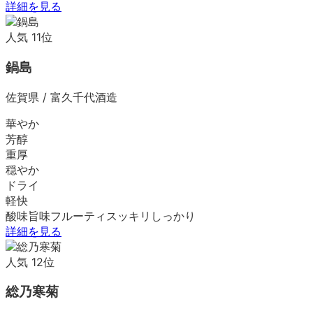
詳細を見る
人気
11
位
鍋島
佐賀県
/
富久千代酒造
華やか
芳醇
重厚
穏やか
ドライ
軽快
酸味
旨味
フルーティ
スッキリ
しっかり
詳細を見る
人気
12
位
総乃寒菊