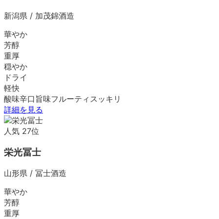
新潟県
/
加茂錦酒造
華やか
芳醇
重厚
穏やか
ドライ
軽快
酸味
辛口
旨味
フルーティ
スッキリ
詳細を見る
人気
27
位
栄光冨士
山形県
/
冨士酒造
華やか
芳醇
重厚