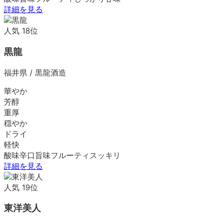
詳細を見る
人気
18
位
黒龍
福井県
/
黒龍酒造
華やか
芳醇
重厚
穏やか
ドライ
軽快
酸味
辛口
旨味
フルーティ
スッキリ
詳細を見る
人気
19
位
東洋美人