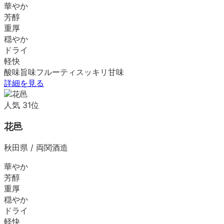
華やか
芳醇
重厚
穏やか
ドライ
軽快
酸味
旨味
フルーティ
スッキリ
甘味
詳細を見る
人気
31
位
花邑
秋田県
/
両関酒造
華やか
芳醇
重厚
穏やか
ドライ
軽快