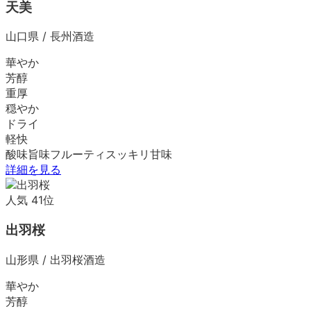
天美
山口県
/
長州酒造
華やか
芳醇
重厚
穏やか
ドライ
軽快
酸味
旨味
フルーティ
スッキリ
甘味
詳細を見る
人気
41
位
出羽桜
山形県
/
出羽桜酒造
華やか
芳醇