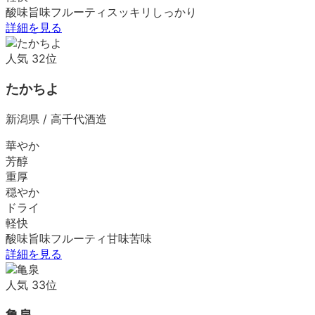
酸味
旨味
フルーティ
スッキリ
しっかり
詳細を見る
人気
32
位
たかちよ
新潟県
/
高千代酒造
華やか
芳醇
重厚
穏やか
ドライ
軽快
酸味
旨味
フルーティ
甘味
苦味
詳細を見る
人気
33
位