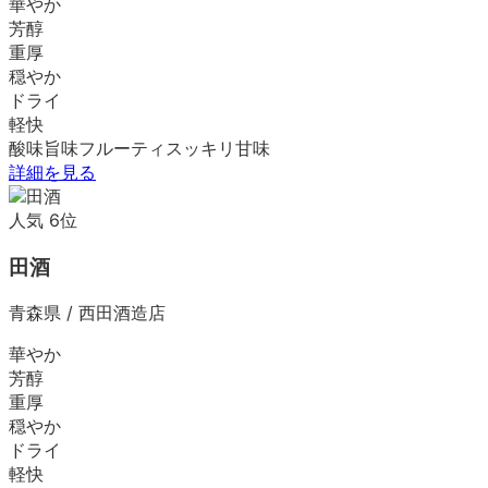
華やか
芳醇
重厚
穏やか
ドライ
軽快
酸味
旨味
フルーティ
スッキリ
甘味
詳細を見る
人気
6
位
田酒
青森県
/
西田酒造店
華やか
芳醇
重厚
穏やか
ドライ
軽快