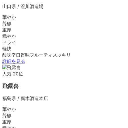
山口県
/
澄川酒造場
華やか
芳醇
重厚
穏やか
ドライ
軽快
酸味
辛口
旨味
フルーティ
スッキリ
詳細を見る
人気
20
位
飛露喜
福島県
/
廣木酒造本店
華やか
芳醇
重厚
穏やか