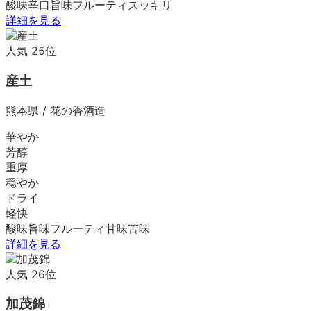
酸味
辛口
旨味
フルーティ
スッキリ
詳細を見る
人気
25
位
産土
熊本県
/
花の香酒造
華やか
芳醇
重厚
穏やか
ドライ
軽快
酸味
旨味
フルーティ
甘味
苦味
詳細を見る
人気
26
位
加茂錦