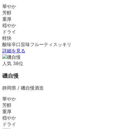
華やか
芳醇
重厚
穏やか
ドライ
軽快
酸味
辛口
旨味
フルーティ
スッキリ
詳細を見る
人気
38
位
磯自慢
静岡県
/
磯自慢酒造
華やか
芳醇
重厚
穏やか
ドライ