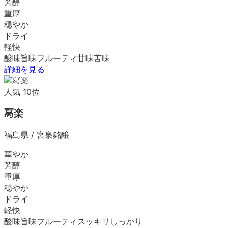
芳醇
重厚
穏やか
ドライ
軽快
酸味
旨味
フルーティ
甘味
苦味
詳細を見る
人気
10
位
冩楽
福島県
/
宮泉銘醸
華やか
芳醇
重厚
穏やか
ドライ
軽快
酸味
旨味
フルーティ
スッキリ
しっかり