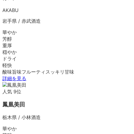
AKABU
岩手県
/
赤武酒造
華やか
芳醇
重厚
穏やか
ドライ
軽快
酸味
旨味
フルーティ
スッキリ
甘味
詳細を見る
人気
9
位
鳳凰美田
栃木県
/
小林酒造
華やか