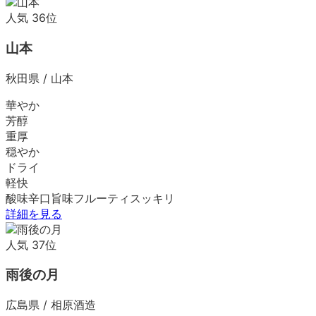
人気
36
位
山本
秋田県
/
山本
華やか
芳醇
重厚
穏やか
ドライ
軽快
酸味
辛口
旨味
フルーティ
スッキリ
詳細を見る
人気
37
位
雨後の月
広島県
/
相原酒造