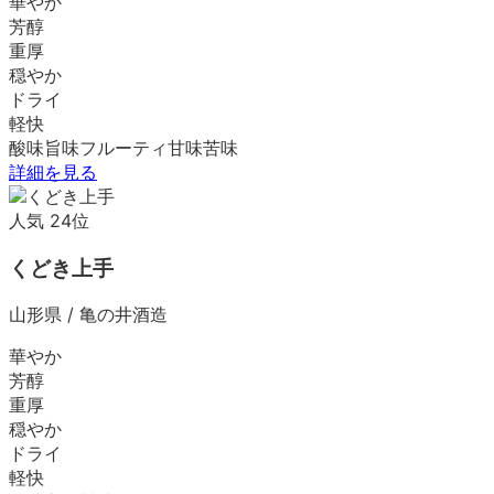
華やか
芳醇
重厚
穏やか
ドライ
軽快
酸味
旨味
フルーティ
甘味
苦味
詳細を見る
人気
24
位
くどき上手
山形県
/
亀の井酒造
華やか
芳醇
重厚
穏やか
ドライ
軽快