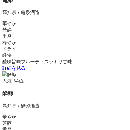
亀泉
高知県
/
亀泉酒造
華やか
芳醇
重厚
穏やか
ドライ
軽快
酸味
旨味
フルーティ
スッキリ
甘味
詳細を見る
人気
34
位
酔鯨
高知県
/
酔鯨酒造
華やか
芳醇
重厚