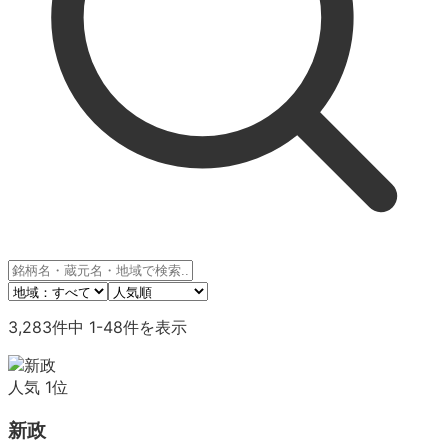
3,283
件中
1
-
48
件を表示
人気
1
位
新政