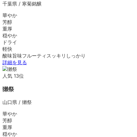
千葉県
/
寒菊銘醸
華やか
芳醇
重厚
穏やか
ドライ
軽快
酸味
旨味
フルーティ
スッキリ
しっかり
詳細を見る
人気
13
位
獺祭
山口県
/
獺祭
華やか
芳醇
重厚
穏やか