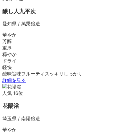
醸し人九平次
愛知県
/
萬乗醸造
華やか
芳醇
重厚
穏やか
ドライ
軽快
酸味
旨味
フルーティ
スッキリ
しっかり
詳細を見る
人気
16
位
花陽浴
埼玉県
/
南陽醸造
華やか