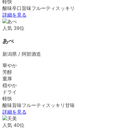
軽快
酸味
辛口
旨味
フルーティ
スッキリ
詳細を見る
人気
39
位
あべ
新潟県
/
阿部酒造
華やか
芳醇
重厚
穏やか
ドライ
軽快
酸味
旨味
フルーティ
スッキリ
甘味
詳細を見る
人気
40
位