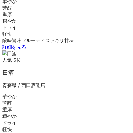
華やか
芳醇
重厚
穏やか
ドライ
軽快
酸味
旨味
フルーティ
スッキリ
甘味
詳細を見る
人気
6
位
田酒
青森県
/
西田酒造店
華やか
芳醇
重厚
穏やか
ドライ
軽快