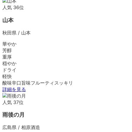
人気
36
位
山本
秋田県
/
山本
華やか
芳醇
重厚
穏やか
ドライ
軽快
酸味
辛口
旨味
フルーティ
スッキリ
詳細を見る
人気
37
位
雨後の月
広島県
/
相原酒造