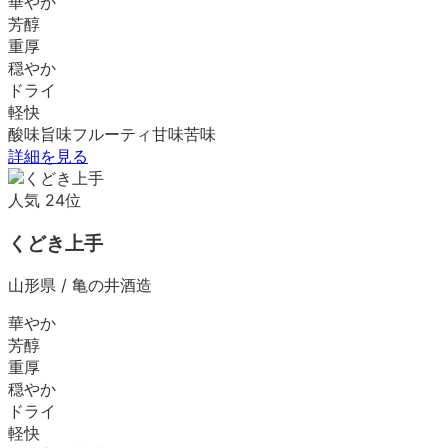
華やか
芳醇
重厚
穏やか
ドライ
軽快
酸味
旨味
フルーティ
甘味
苦味
詳細を見る
人気
24
位
くどき上手
山形県
/
亀の井酒造
華やか
芳醇
重厚
穏やか
ドライ
軽快