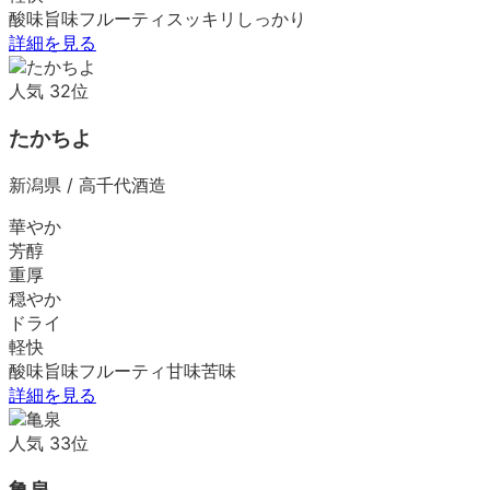
酸味
旨味
フルーティ
スッキリ
しっかり
詳細を見る
人気
32
位
たかちよ
新潟県
/
高千代酒造
華やか
芳醇
重厚
穏やか
ドライ
軽快
酸味
旨味
フルーティ
甘味
苦味
詳細を見る
人気
33
位