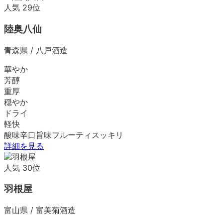
人気
29
位
陸奥八仙
青森県
/
八戸酒造
華やか
芳醇
重厚
穏やか
ドライ
軽快
酸味
辛口
旨味
フルーティ
スッキリ
詳細を見る
人気
30
位
羽根屋
富山県
/
富美菊酒造