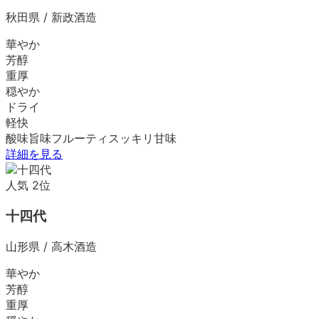
秋田県
/
新政酒造
華やか
芳醇
重厚
穏やか
ドライ
軽快
酸味
旨味
フルーティ
スッキリ
甘味
詳細を見る
人気
2
位
十四代
山形県
/
高木酒造
華やか
芳醇
重厚