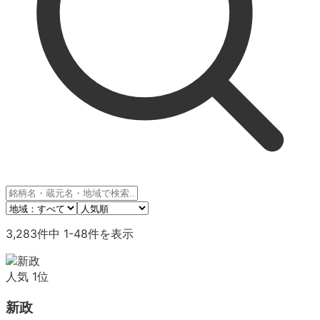
3,283
件中
1
-
48
件を表示
人気
1
位
新政