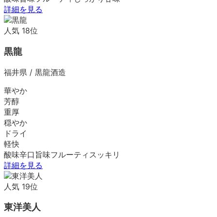
詳細を見る
人気
18
位
黒龍
福井県
/
黒龍酒造
華やか
芳醇
重厚
穏やか
ドライ
軽快
酸味
辛口
旨味
フルーティ
スッキリ
詳細を見る
人気
19
位
東洋美人