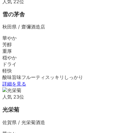
人気
22
位
雪の茅舎
秋田県
/
齋彌酒造店
華やか
芳醇
重厚
穏やか
ドライ
軽快
酸味
旨味
フルーティ
スッキリ
しっかり
詳細を見る
人気
23
位
光栄菊
佐賀県
/
光栄菊酒造