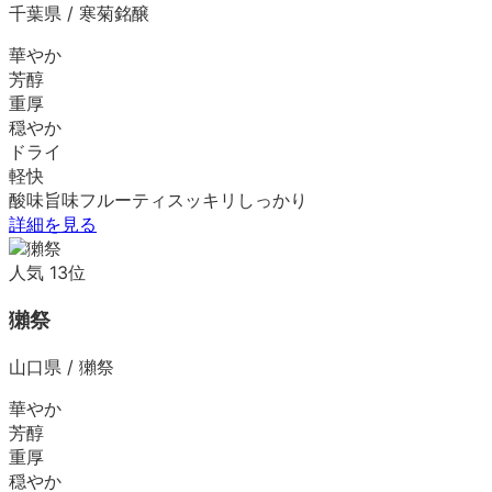
千葉県
/
寒菊銘醸
華やか
芳醇
重厚
穏やか
ドライ
軽快
酸味
旨味
フルーティ
スッキリ
しっかり
詳細を見る
人気
13
位
獺祭
山口県
/
獺祭
華やか
芳醇
重厚
穏やか