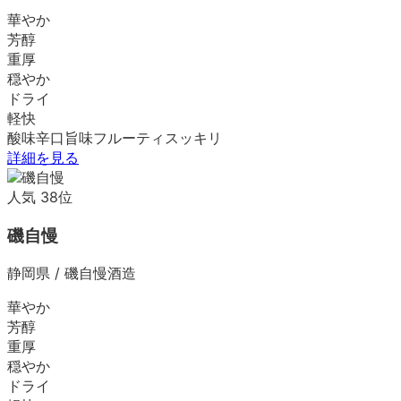
華やか
芳醇
重厚
穏やか
ドライ
軽快
酸味
辛口
旨味
フルーティ
スッキリ
詳細を見る
人気
38
位
磯自慢
静岡県
/
磯自慢酒造
華やか
芳醇
重厚
穏やか
ドライ