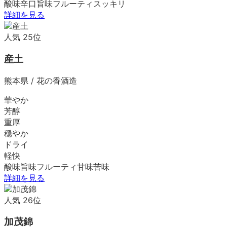
酸味
辛口
旨味
フルーティ
スッキリ
詳細を見る
人気
25
位
産土
熊本県
/
花の香酒造
華やか
芳醇
重厚
穏やか
ドライ
軽快
酸味
旨味
フルーティ
甘味
苦味
詳細を見る
人気
26
位
加茂錦