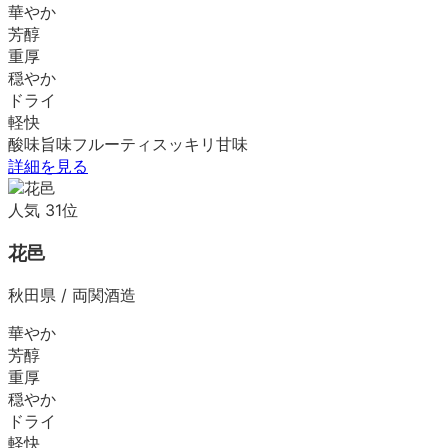
華やか
芳醇
重厚
穏やか
ドライ
軽快
酸味
旨味
フルーティ
スッキリ
甘味
詳細を見る
人気
31
位
花邑
秋田県
/
両関酒造
華やか
芳醇
重厚
穏やか
ドライ
軽快