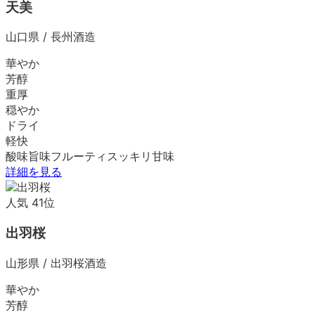
天美
山口県
/
長州酒造
華やか
芳醇
重厚
穏やか
ドライ
軽快
酸味
旨味
フルーティ
スッキリ
甘味
詳細を見る
人気
41
位
出羽桜
山形県
/
出羽桜酒造
華やか
芳醇