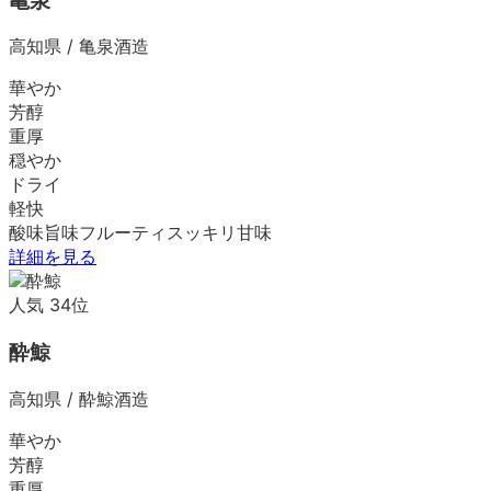
亀泉
高知県
/
亀泉酒造
華やか
芳醇
重厚
穏やか
ドライ
軽快
酸味
旨味
フルーティ
スッキリ
甘味
詳細を見る
人気
34
位
酔鯨
高知県
/
酔鯨酒造
華やか
芳醇
重厚