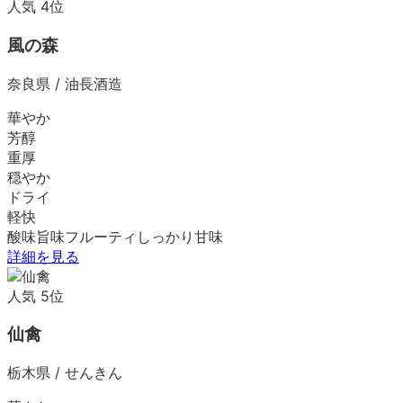
人気
4
位
風の森
奈良県
/
油長酒造
華やか
芳醇
重厚
穏やか
ドライ
軽快
酸味
旨味
フルーティ
しっかり
甘味
詳細を見る
人気
5
位
仙禽
栃木県
/
せんきん