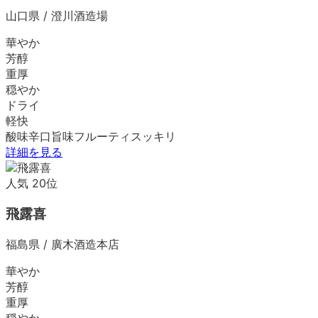
山口県
/
澄川酒造場
華やか
芳醇
重厚
穏やか
ドライ
軽快
酸味
辛口
旨味
フルーティ
スッキリ
詳細を見る
人気
20
位
飛露喜
福島県
/
廣木酒造本店
華やか
芳醇
重厚
穏やか