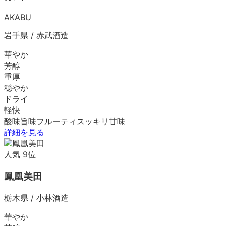
AKABU
岩手県
/
赤武酒造
華やか
芳醇
重厚
穏やか
ドライ
軽快
酸味
旨味
フルーティ
スッキリ
甘味
詳細を見る
人気
9
位
鳳凰美田
栃木県
/
小林酒造
華やか