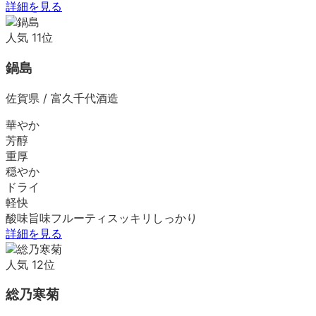
詳細を見る
人気
11
位
鍋島
佐賀県
/
富久千代酒造
華やか
芳醇
重厚
穏やか
ドライ
軽快
酸味
旨味
フルーティ
スッキリ
しっかり
詳細を見る
人気
12
位
総乃寒菊