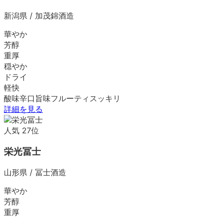
新潟県
/
加茂錦酒造
華やか
芳醇
重厚
穏やか
ドライ
軽快
酸味
辛口
旨味
フルーティ
スッキリ
詳細を見る
人気
27
位
栄光冨士
山形県
/
冨士酒造
華やか
芳醇
重厚