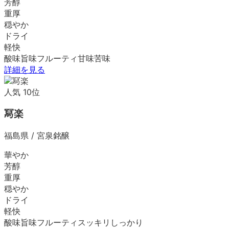
芳醇
重厚
穏やか
ドライ
軽快
酸味
旨味
フルーティ
甘味
苦味
詳細を見る
人気
10
位
冩楽
福島県
/
宮泉銘醸
華やか
芳醇
重厚
穏やか
ドライ
軽快
酸味
旨味
フルーティ
スッキリ
しっかり