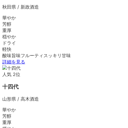
秋田県
/
新政酒造
華やか
芳醇
重厚
穏やか
ドライ
軽快
酸味
旨味
フルーティ
スッキリ
甘味
詳細を見る
人気
2
位
十四代
山形県
/
高木酒造
華やか
芳醇
重厚