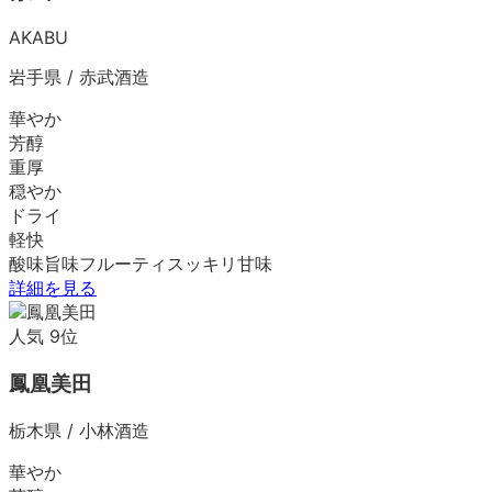
AKABU
岩手県
/
赤武酒造
華やか
芳醇
重厚
穏やか
ドライ
軽快
酸味
旨味
フルーティ
スッキリ
甘味
詳細を見る
人気
9
位
鳳凰美田
栃木県
/
小林酒造
華やか