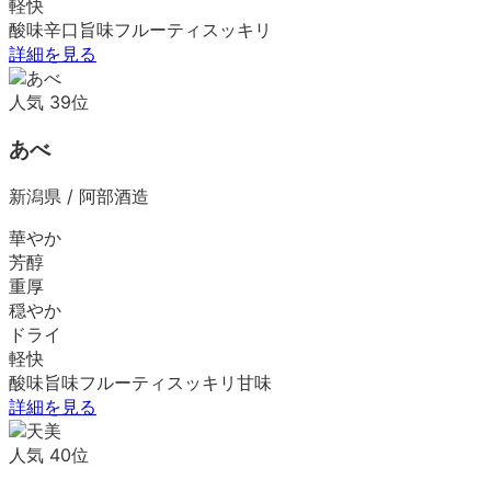
軽快
酸味
辛口
旨味
フルーティ
スッキリ
詳細を見る
人気
39
位
あべ
新潟県
/
阿部酒造
華やか
芳醇
重厚
穏やか
ドライ
軽快
酸味
旨味
フルーティ
スッキリ
甘味
詳細を見る
人気
40
位