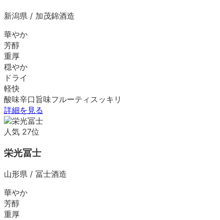
新潟県
/
加茂錦酒造
華やか
芳醇
重厚
穏やか
ドライ
軽快
酸味
辛口
旨味
フルーティ
スッキリ
詳細を見る
人気
27
位
栄光冨士
山形県
/
冨士酒造
華やか
芳醇
重厚