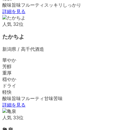
酸味
旨味
フルーティ
スッキリ
しっかり
詳細を見る
人気
32
位
たかちよ
新潟県
/
高千代酒造
華やか
芳醇
重厚
穏やか
ドライ
軽快
酸味
旨味
フルーティ
甘味
苦味
詳細を見る
人気
33
位