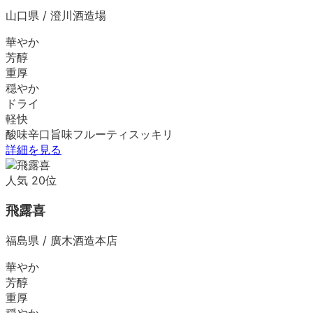
山口県
/
澄川酒造場
華やか
芳醇
重厚
穏やか
ドライ
軽快
酸味
辛口
旨味
フルーティ
スッキリ
詳細を見る
人気
20
位
飛露喜
福島県
/
廣木酒造本店
華やか
芳醇
重厚
穏やか