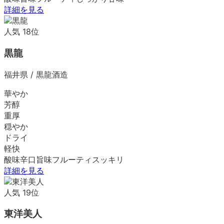
詳細を見る
人気
18
位
黒龍
福井県
/
黒龍酒造
華やか
芳醇
重厚
穏やか
ドライ
軽快
酸味
辛口
旨味
フルーティ
スッキリ
詳細を見る
人気
19
位
東洋美人