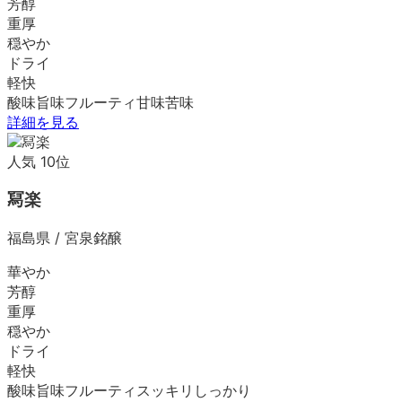
芳醇
重厚
穏やか
ドライ
軽快
酸味
旨味
フルーティ
甘味
苦味
詳細を見る
人気
10
位
冩楽
福島県
/
宮泉銘醸
華やか
芳醇
重厚
穏やか
ドライ
軽快
酸味
旨味
フルーティ
スッキリ
しっかり