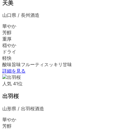
天美
山口県
/
長州酒造
華やか
芳醇
重厚
穏やか
ドライ
軽快
酸味
旨味
フルーティ
スッキリ
甘味
詳細を見る
人気
41
位
出羽桜
山形県
/
出羽桜酒造
華やか
芳醇