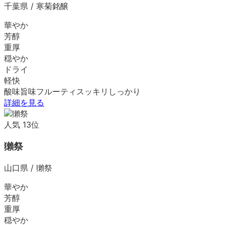
千葉県
/
寒菊銘醸
華やか
芳醇
重厚
穏やか
ドライ
軽快
酸味
旨味
フルーティ
スッキリ
しっかり
詳細を見る
人気
13
位
獺祭
山口県
/
獺祭
華やか
芳醇
重厚
穏やか