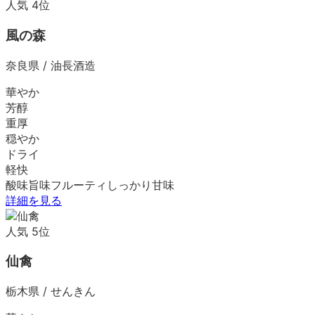
人気
4
位
風の森
奈良県
/
油長酒造
華やか
芳醇
重厚
穏やか
ドライ
軽快
酸味
旨味
フルーティ
しっかり
甘味
詳細を見る
人気
5
位
仙禽
栃木県
/
せんきん