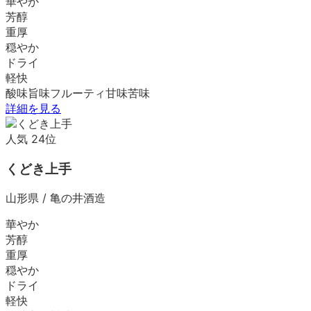
華やか
芳醇
重厚
穏やか
ドライ
軽快
酸味
旨味
フルーティ
甘味
苦味
詳細を見る
人気
24
位
くどき上手
山形県
/
亀の井酒造
華やか
芳醇
重厚
穏やか
ドライ
軽快