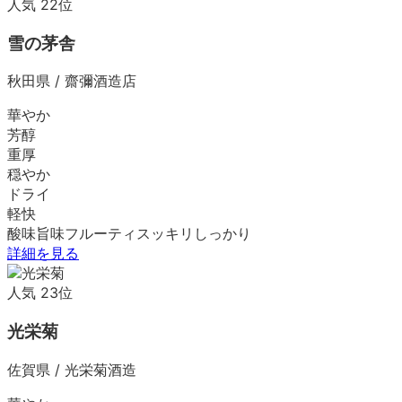
人気
22
位
雪の茅舎
秋田県
/
齋彌酒造店
華やか
芳醇
重厚
穏やか
ドライ
軽快
酸味
旨味
フルーティ
スッキリ
しっかり
詳細を見る
人気
23
位
光栄菊
佐賀県
/
光栄菊酒造