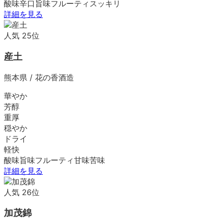
酸味
辛口
旨味
フルーティ
スッキリ
詳細を見る
人気
25
位
産土
熊本県
/
花の香酒造
華やか
芳醇
重厚
穏やか
ドライ
軽快
酸味
旨味
フルーティ
甘味
苦味
詳細を見る
人気
26
位
加茂錦