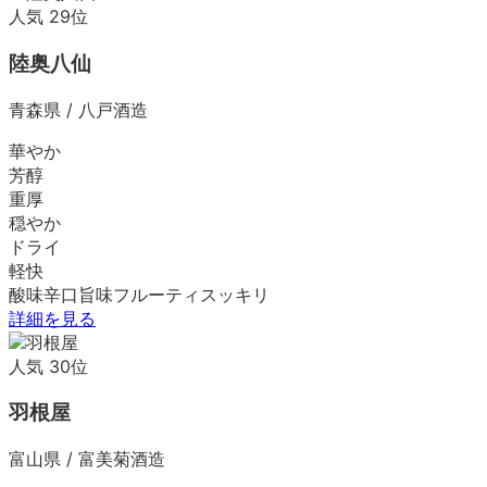
人気
29
位
陸奥八仙
青森県
/
八戸酒造
華やか
芳醇
重厚
穏やか
ドライ
軽快
酸味
辛口
旨味
フルーティ
スッキリ
詳細を見る
人気
30
位
羽根屋
富山県
/
富美菊酒造