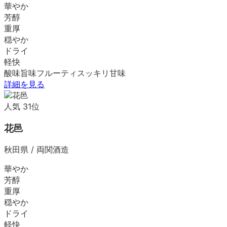
華やか
芳醇
重厚
穏やか
ドライ
軽快
酸味
旨味
フルーティ
スッキリ
甘味
詳細を見る
人気
31
位
花邑
秋田県
/
両関酒造
華やか
芳醇
重厚
穏やか
ドライ
軽快