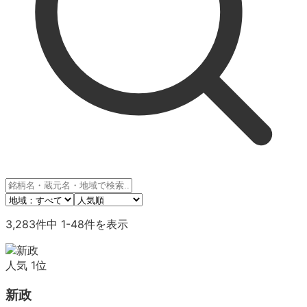
3,283
件中
1
-
48
件を表示
人気
1
位
新政