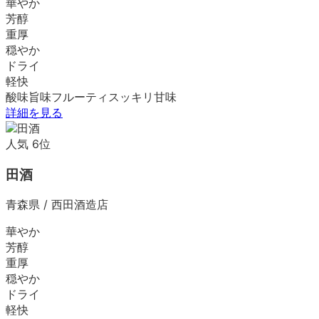
華やか
芳醇
重厚
穏やか
ドライ
軽快
酸味
旨味
フルーティ
スッキリ
甘味
詳細を見る
人気
6
位
田酒
青森県
/
西田酒造店
華やか
芳醇
重厚
穏やか
ドライ
軽快