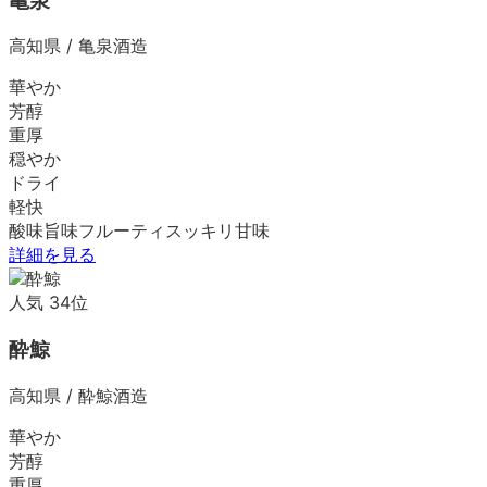
亀泉
高知県
/
亀泉酒造
華やか
芳醇
重厚
穏やか
ドライ
軽快
酸味
旨味
フルーティ
スッキリ
甘味
詳細を見る
人気
34
位
酔鯨
高知県
/
酔鯨酒造
華やか
芳醇
重厚