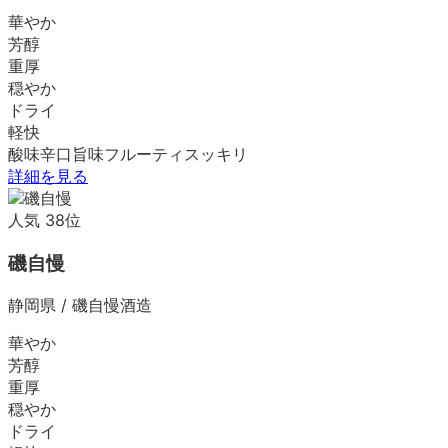
華やか
芳醇
重厚
穏やか
ドライ
軽快
酸味
辛口
旨味
フルーティ
スッキリ
詳細を見る
人気
38
位
磯自慢
静岡県
/
磯自慢酒造
華やか
芳醇
重厚
穏やか
ドライ