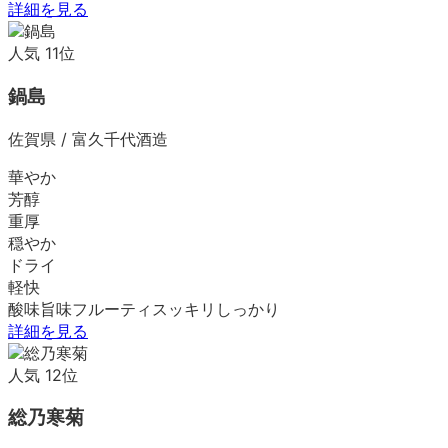
詳細を見る
人気
11
位
鍋島
佐賀県
/
富久千代酒造
華やか
芳醇
重厚
穏やか
ドライ
軽快
酸味
旨味
フルーティ
スッキリ
しっかり
詳細を見る
人気
12
位
総乃寒菊