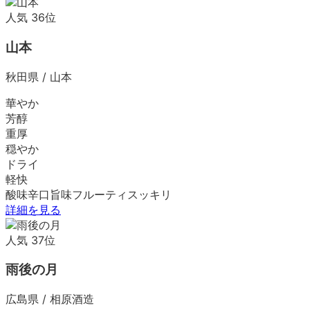
人気
36
位
山本
秋田県
/
山本
華やか
芳醇
重厚
穏やか
ドライ
軽快
酸味
辛口
旨味
フルーティ
スッキリ
詳細を見る
人気
37
位
雨後の月
広島県
/
相原酒造