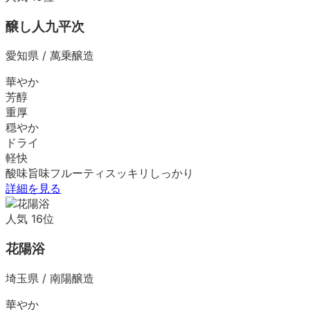
醸し人九平次
愛知県
/
萬乗醸造
華やか
芳醇
重厚
穏やか
ドライ
軽快
酸味
旨味
フルーティ
スッキリ
しっかり
詳細を見る
人気
16
位
花陽浴
埼玉県
/
南陽醸造
華やか