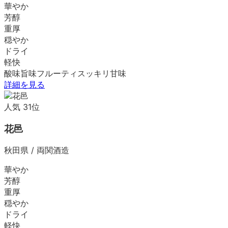
華やか
芳醇
重厚
穏やか
ドライ
軽快
酸味
旨味
フルーティ
スッキリ
甘味
詳細を見る
人気
31
位
花邑
秋田県
/
両関酒造
華やか
芳醇
重厚
穏やか
ドライ
軽快