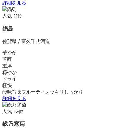
詳細を見る
人気
11
位
鍋島
佐賀県
/
富久千代酒造
華やか
芳醇
重厚
穏やか
ドライ
軽快
酸味
旨味
フルーティ
スッキリ
しっかり
詳細を見る
人気
12
位
総乃寒菊