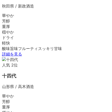
秋田県
/
新政酒造
華やか
芳醇
重厚
穏やか
ドライ
軽快
酸味
旨味
フルーティ
スッキリ
甘味
詳細を見る
人気
2
位
十四代
山形県
/
高木酒造
華やか
芳醇
重厚