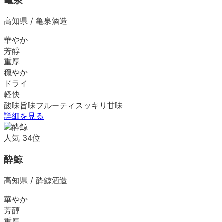
亀泉
高知県
/
亀泉酒造
華やか
芳醇
重厚
穏やか
ドライ
軽快
酸味
旨味
フルーティ
スッキリ
甘味
詳細を見る
人気
34
位
酔鯨
高知県
/
酔鯨酒造
華やか
芳醇
重厚