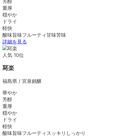
芳醇
重厚
穏やか
ドライ
軽快
酸味
旨味
フルーティ
甘味
苦味
詳細を見る
人気
10
位
冩楽
福島県
/
宮泉銘醸
華やか
芳醇
重厚
穏やか
ドライ
軽快
酸味
旨味
フルーティ
スッキリ
しっかり