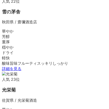
人気
22
位
雪の茅舎
秋田県
/
齋彌酒造店
華やか
芳醇
重厚
穏やか
ドライ
軽快
酸味
旨味
フルーティ
スッキリ
しっかり
詳細を見る
人気
23
位
光栄菊
佐賀県
/
光栄菊酒造