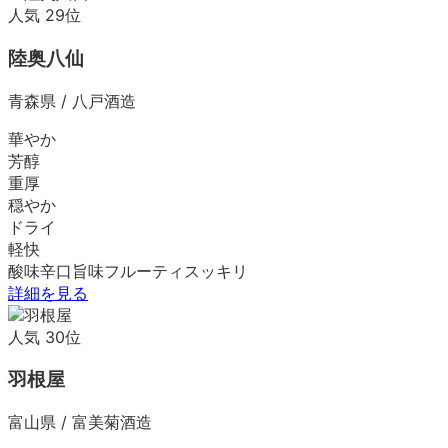
人気
29
位
陸奥八仙
青森県
/
八戸酒造
華やか
芳醇
重厚
穏やか
ドライ
軽快
酸味
辛口
旨味
フルーティ
スッキリ
詳細を見る
人気
30
位
羽根屋
富山県
/
富美菊酒造