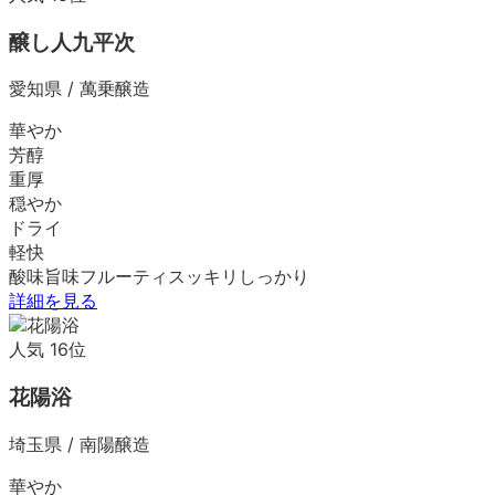
醸し人九平次
愛知県
/
萬乗醸造
華やか
芳醇
重厚
穏やか
ドライ
軽快
酸味
旨味
フルーティ
スッキリ
しっかり
詳細を見る
人気
16
位
花陽浴
埼玉県
/
南陽醸造
華やか