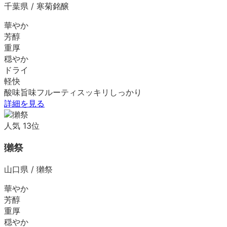
千葉県
/
寒菊銘醸
華やか
芳醇
重厚
穏やか
ドライ
軽快
酸味
旨味
フルーティ
スッキリ
しっかり
詳細を見る
人気
13
位
獺祭
山口県
/
獺祭
華やか
芳醇
重厚
穏やか