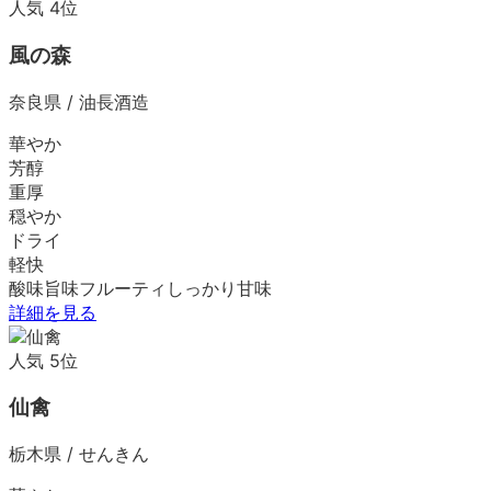
人気
4
位
風の森
奈良県
/
油長酒造
華やか
芳醇
重厚
穏やか
ドライ
軽快
酸味
旨味
フルーティ
しっかり
甘味
詳細を見る
人気
5
位
仙禽
栃木県
/
せんきん