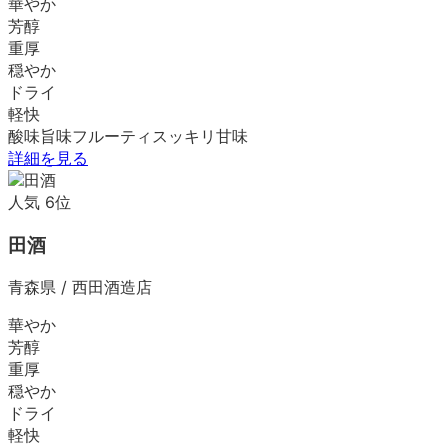
華やか
芳醇
重厚
穏やか
ドライ
軽快
酸味
旨味
フルーティ
スッキリ
甘味
詳細を見る
人気
6
位
田酒
青森県
/
西田酒造店
華やか
芳醇
重厚
穏やか
ドライ
軽快