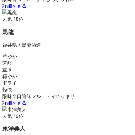
詳細を見る
人気
18
位
黒龍
福井県
/
黒龍酒造
華やか
芳醇
重厚
穏やか
ドライ
軽快
酸味
辛口
旨味
フルーティ
スッキリ
詳細を見る
人気
19
位
東洋美人