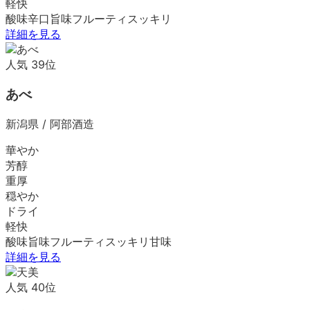
軽快
酸味
辛口
旨味
フルーティ
スッキリ
詳細を見る
人気
39
位
あべ
新潟県
/
阿部酒造
華やか
芳醇
重厚
穏やか
ドライ
軽快
酸味
旨味
フルーティ
スッキリ
甘味
詳細を見る
人気
40
位