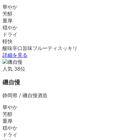
華やか
芳醇
重厚
穏やか
ドライ
軽快
酸味
辛口
旨味
フルーティ
スッキリ
詳細を見る
人気
38
位
磯自慢
静岡県
/
磯自慢酒造
華やか
芳醇
重厚
穏やか
ドライ