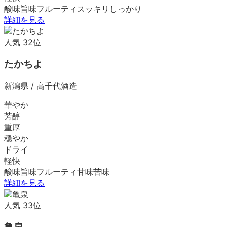
酸味
旨味
フルーティ
スッキリ
しっかり
詳細を見る
人気
32
位
たかちよ
新潟県
/
高千代酒造
華やか
芳醇
重厚
穏やか
ドライ
軽快
酸味
旨味
フルーティ
甘味
苦味
詳細を見る
人気
33
位