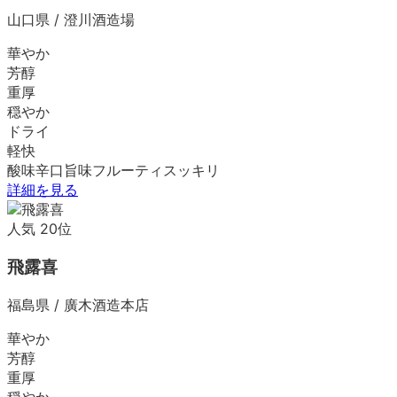
山口県
/
澄川酒造場
華やか
芳醇
重厚
穏やか
ドライ
軽快
酸味
辛口
旨味
フルーティ
スッキリ
詳細を見る
人気
20
位
飛露喜
福島県
/
廣木酒造本店
華やか
芳醇
重厚
穏やか