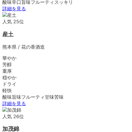
酸味
辛口
旨味
フルーティ
スッキリ
詳細を見る
人気
25
位
産土
熊本県
/
花の香酒造
華やか
芳醇
重厚
穏やか
ドライ
軽快
酸味
旨味
フルーティ
甘味
苦味
詳細を見る
人気
26
位
加茂錦