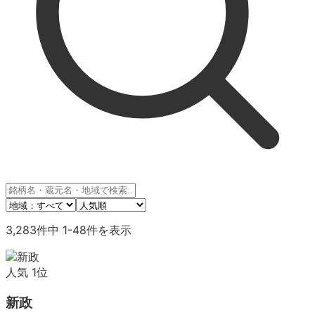
3,283
件中
1
-
48
件を表示
人気
1
位
新政