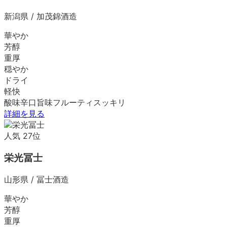
新潟県
/
加茂錦酒造
華やか
芳醇
重厚
穏やか
ドライ
軽快
酸味
辛口
旨味
フルーティ
スッキリ
詳細を見る
人気
27
位
栄光冨士
山形県
/
冨士酒造
華やか
芳醇
重厚