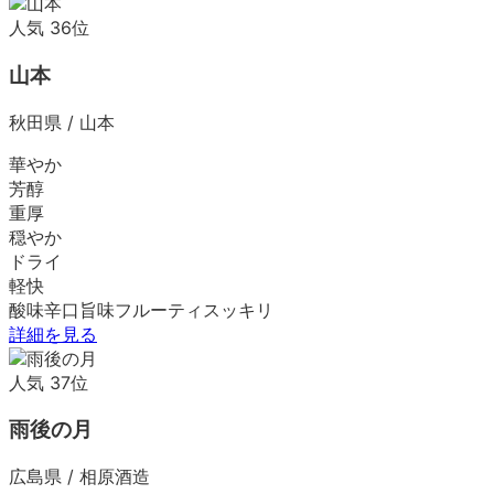
人気
36
位
山本
秋田県
/
山本
華やか
芳醇
重厚
穏やか
ドライ
軽快
酸味
辛口
旨味
フルーティ
スッキリ
詳細を見る
人気
37
位
雨後の月
広島県
/
相原酒造