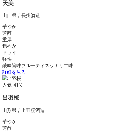
天美
山口県
/
長州酒造
華やか
芳醇
重厚
穏やか
ドライ
軽快
酸味
旨味
フルーティ
スッキリ
甘味
詳細を見る
人気
41
位
出羽桜
山形県
/
出羽桜酒造
華やか
芳醇