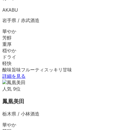
AKABU
岩手県
/
赤武酒造
華やか
芳醇
重厚
穏やか
ドライ
軽快
酸味
旨味
フルーティ
スッキリ
甘味
詳細を見る
人気
9
位
鳳凰美田
栃木県
/
小林酒造
華やか