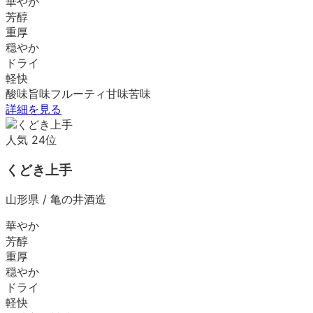
華やか
芳醇
重厚
穏やか
ドライ
軽快
酸味
旨味
フルーティ
甘味
苦味
詳細を見る
人気
24
位
くどき上手
山形県
/
亀の井酒造
華やか
芳醇
重厚
穏やか
ドライ
軽快