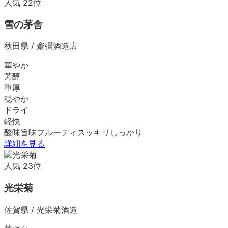
人気
22
位
雪の茅舎
秋田県
/
齋彌酒造店
華やか
芳醇
重厚
穏やか
ドライ
軽快
酸味
旨味
フルーティ
スッキリ
しっかり
詳細を見る
人気
23
位
光栄菊
佐賀県
/
光栄菊酒造