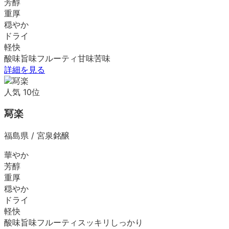
芳醇
重厚
穏やか
ドライ
軽快
酸味
旨味
フルーティ
甘味
苦味
詳細を見る
人気
10
位
冩楽
福島県
/
宮泉銘醸
華やか
芳醇
重厚
穏やか
ドライ
軽快
酸味
旨味
フルーティ
スッキリ
しっかり