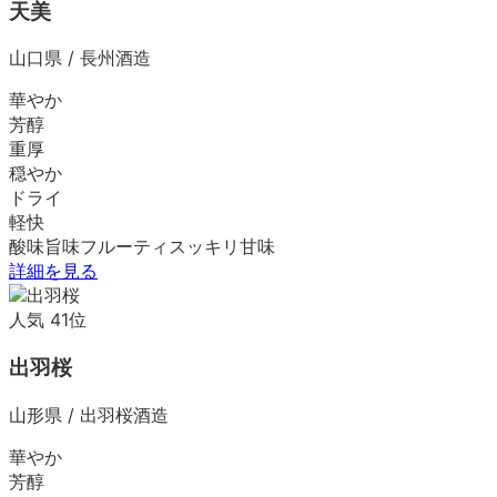
天美
山口県
/
長州酒造
華やか
芳醇
重厚
穏やか
ドライ
軽快
酸味
旨味
フルーティ
スッキリ
甘味
詳細を見る
人気
41
位
出羽桜
山形県
/
出羽桜酒造
華やか
芳醇