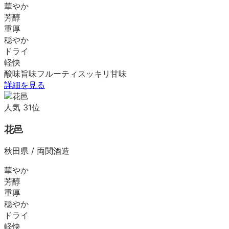
華やか
芳醇
重厚
穏やか
ドライ
軽快
酸味
旨味
フルーティ
スッキリ
甘味
詳細を見る
人気
31
位
花邑
秋田県
/
両関酒造
華やか
芳醇
重厚
穏やか
ドライ
軽快