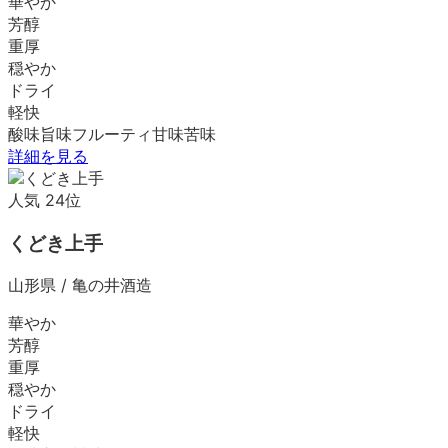
華やか
芳醇
重厚
穏やか
ドライ
軽快
酸味
旨味
フルーティ
甘味
苦味
詳細を見る
人気
24
位
くどき上手
山形県
/
亀の井酒造
華やか
芳醇
重厚
穏やか
ドライ
軽快