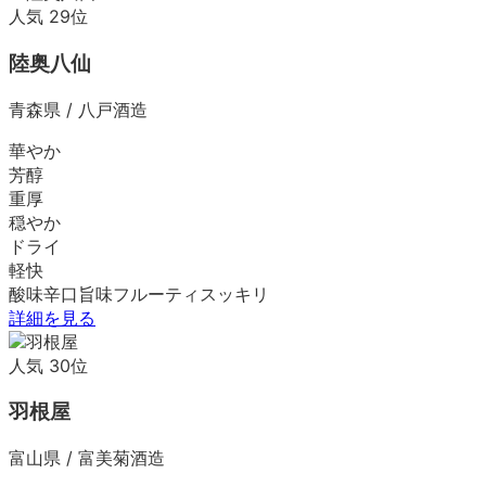
人気
29
位
陸奥八仙
青森県
/
八戸酒造
華やか
芳醇
重厚
穏やか
ドライ
軽快
酸味
辛口
旨味
フルーティ
スッキリ
詳細を見る
人気
30
位
羽根屋
富山県
/
富美菊酒造