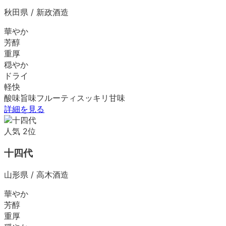
秋田県
/
新政酒造
華やか
芳醇
重厚
穏やか
ドライ
軽快
酸味
旨味
フルーティ
スッキリ
甘味
詳細を見る
人気
2
位
十四代
山形県
/
高木酒造
華やか
芳醇
重厚