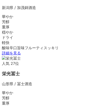
新潟県
/
加茂錦酒造
華やか
芳醇
重厚
穏やか
ドライ
軽快
酸味
辛口
旨味
フルーティ
スッキリ
詳細を見る
人気
27
位
栄光冨士
山形県
/
冨士酒造
華やか
芳醇
重厚