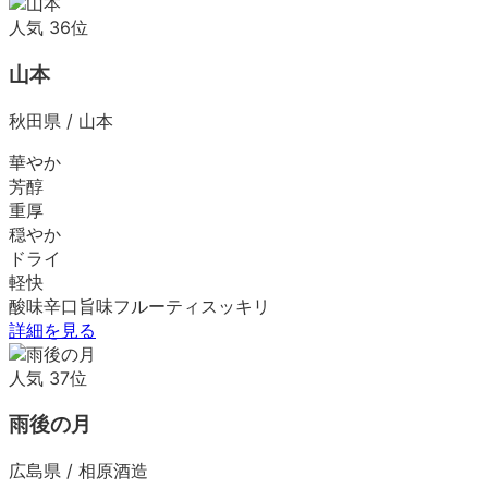
人気
36
位
山本
秋田県
/
山本
華やか
芳醇
重厚
穏やか
ドライ
軽快
酸味
辛口
旨味
フルーティ
スッキリ
詳細を見る
人気
37
位
雨後の月
広島県
/
相原酒造