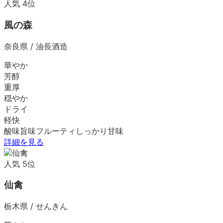
人気
4
位
風の森
奈良県
/
油長酒造
華やか
芳醇
重厚
穏やか
ドライ
軽快
酸味
旨味
フルーティ
しっかり
甘味
詳細を見る
人気
5
位
仙禽
栃木県
/
せんきん