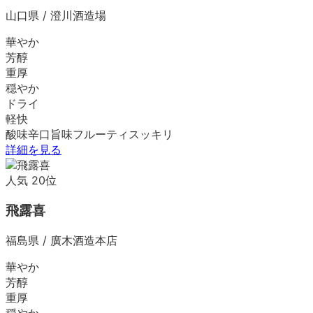
山口県
/
澄川酒造場
華やか
芳醇
重厚
穏やか
ドライ
軽快
酸味
辛口
旨味
フルーティ
スッキリ
詳細を見る
人気
20
位
飛露喜
福島県
/
廣木酒造本店
華やか
芳醇
重厚
穏やか