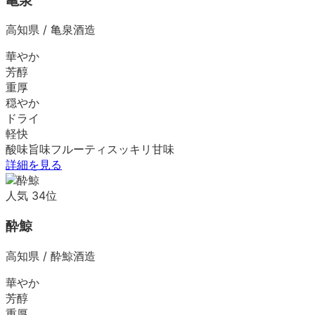
亀泉
高知県
/
亀泉酒造
華やか
芳醇
重厚
穏やか
ドライ
軽快
酸味
旨味
フルーティ
スッキリ
甘味
詳細を見る
人気
34
位
酔鯨
高知県
/
酔鯨酒造
華やか
芳醇
重厚