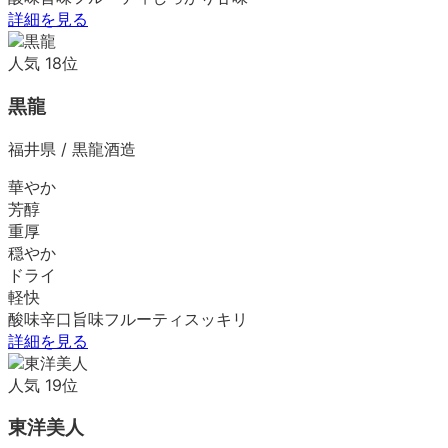
詳細を見る
人気
18
位
黒龍
福井県
/
黒龍酒造
華やか
芳醇
重厚
穏やか
ドライ
軽快
酸味
辛口
旨味
フルーティ
スッキリ
詳細を見る
人気
19
位
東洋美人