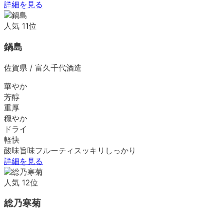
詳細を見る
人気
11
位
鍋島
佐賀県
/
富久千代酒造
華やか
芳醇
重厚
穏やか
ドライ
軽快
酸味
旨味
フルーティ
スッキリ
しっかり
詳細を見る
人気
12
位
総乃寒菊