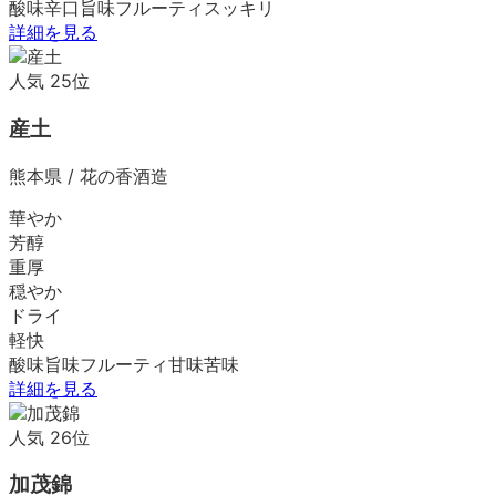
酸味
辛口
旨味
フルーティ
スッキリ
詳細を見る
人気
25
位
産土
熊本県
/
花の香酒造
華やか
芳醇
重厚
穏やか
ドライ
軽快
酸味
旨味
フルーティ
甘味
苦味
詳細を見る
人気
26
位
加茂錦