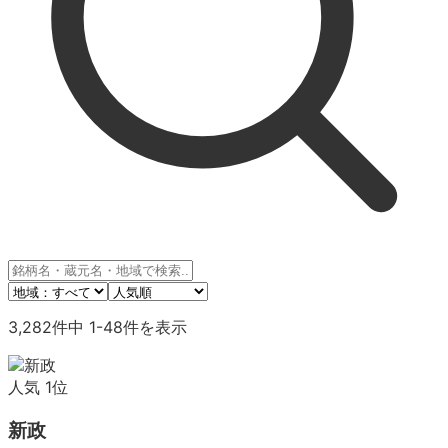
3,282
件中
1
-
48
件を表示
人気
1
位
新政