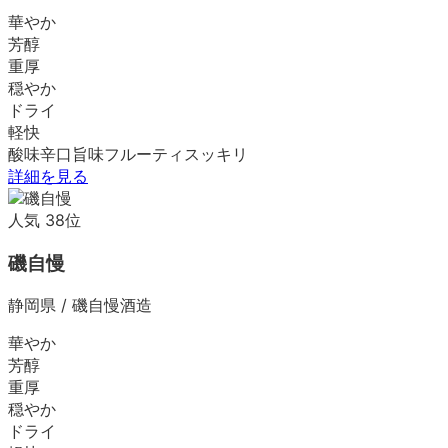
華やか
芳醇
重厚
穏やか
ドライ
軽快
酸味
辛口
旨味
フルーティ
スッキリ
詳細を見る
人気
38
位
磯自慢
静岡県
/
磯自慢酒造
華やか
芳醇
重厚
穏やか
ドライ