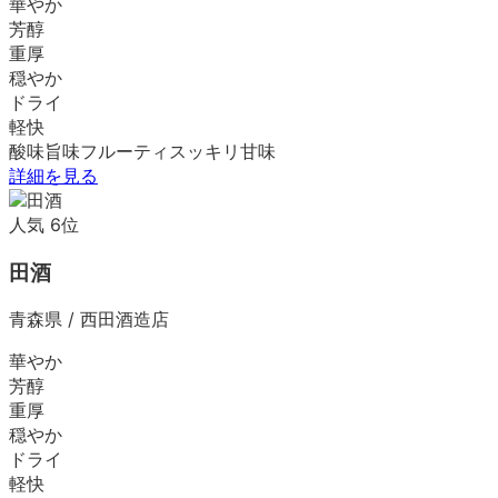
華やか
芳醇
重厚
穏やか
ドライ
軽快
酸味
旨味
フルーティ
スッキリ
甘味
詳細を見る
人気
6
位
田酒
青森県
/
西田酒造店
華やか
芳醇
重厚
穏やか
ドライ
軽快