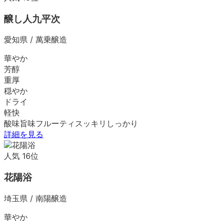
醸し人九平次
愛知県
/
萬乗醸造
華やか
芳醇
重厚
穏やか
ドライ
軽快
酸味
旨味
フルーティ
スッキリ
しっかり
詳細を見る
人気
16
位
花陽浴
埼玉県
/
南陽醸造
華やか