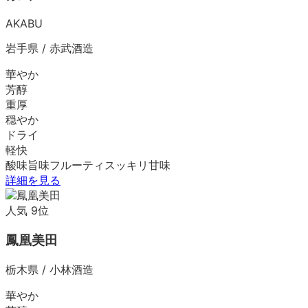
AKABU
岩手県
/
赤武酒造
華やか
芳醇
重厚
穏やか
ドライ
軽快
酸味
旨味
フルーティ
スッキリ
甘味
詳細を見る
人気
9
位
鳳凰美田
栃木県
/
小林酒造
華やか