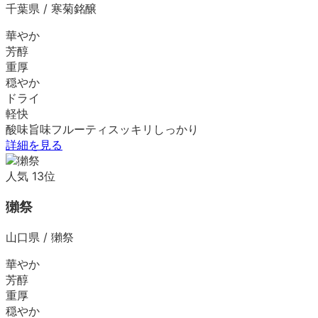
千葉県
/
寒菊銘醸
華やか
芳醇
重厚
穏やか
ドライ
軽快
酸味
旨味
フルーティ
スッキリ
しっかり
詳細を見る
人気
13
位
獺祭
山口県
/
獺祭
華やか
芳醇
重厚
穏やか