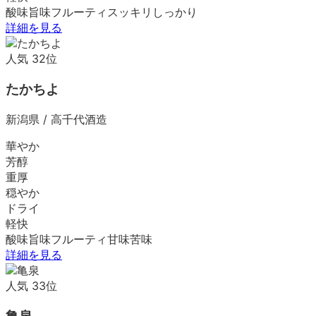
酸味
旨味
フルーティ
スッキリ
しっかり
詳細を見る
人気
32
位
たかちよ
新潟県
/
高千代酒造
華やか
芳醇
重厚
穏やか
ドライ
軽快
酸味
旨味
フルーティ
甘味
苦味
詳細を見る
人気
33
位