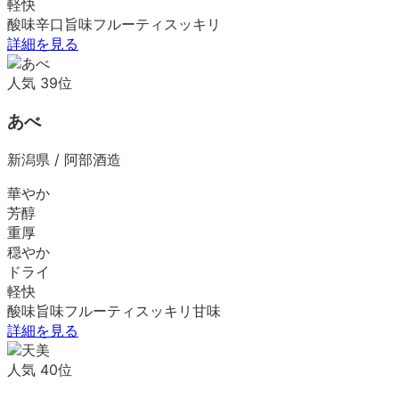
軽快
酸味
辛口
旨味
フルーティ
スッキリ
詳細を見る
人気
39
位
あべ
新潟県
/
阿部酒造
華やか
芳醇
重厚
穏やか
ドライ
軽快
酸味
旨味
フルーティ
スッキリ
甘味
詳細を見る
人気
40
位