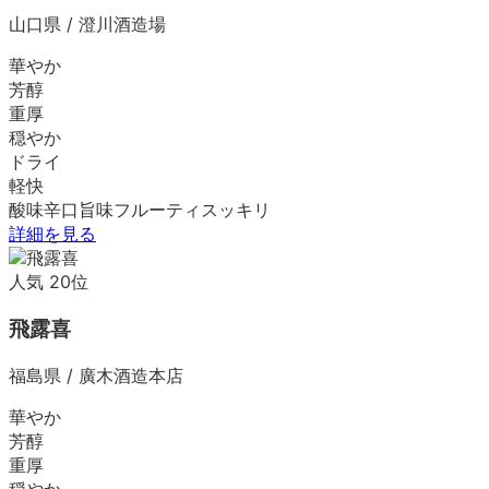
山口県
/
澄川酒造場
華やか
芳醇
重厚
穏やか
ドライ
軽快
酸味
辛口
旨味
フルーティ
スッキリ
詳細を見る
人気
20
位
飛露喜
福島県
/
廣木酒造本店
華やか
芳醇
重厚
穏やか