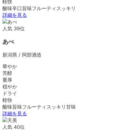
軽快
酸味
辛口
旨味
フルーティ
スッキリ
詳細を見る
人気
39
位
あべ
新潟県
/
阿部酒造
華やか
芳醇
重厚
穏やか
ドライ
軽快
酸味
旨味
フルーティ
スッキリ
甘味
詳細を見る
人気
40
位