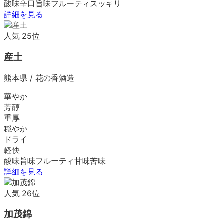
酸味
辛口
旨味
フルーティ
スッキリ
詳細を見る
人気
25
位
産土
熊本県
/
花の香酒造
華やか
芳醇
重厚
穏やか
ドライ
軽快
酸味
旨味
フルーティ
甘味
苦味
詳細を見る
人気
26
位
加茂錦