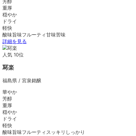
芳醇
重厚
穏やか
ドライ
軽快
酸味
旨味
フルーティ
甘味
苦味
詳細を見る
人気
10
位
冩楽
福島県
/
宮泉銘醸
華やか
芳醇
重厚
穏やか
ドライ
軽快
酸味
旨味
フルーティ
スッキリ
しっかり