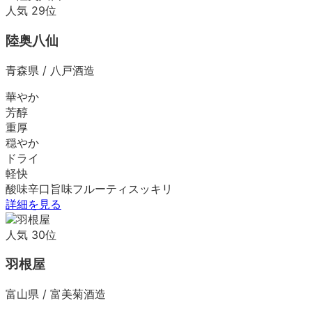
人気
29
位
陸奥八仙
青森県
/
八戸酒造
華やか
芳醇
重厚
穏やか
ドライ
軽快
酸味
辛口
旨味
フルーティ
スッキリ
詳細を見る
人気
30
位
羽根屋
富山県
/
富美菊酒造