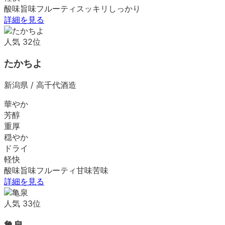
酸味
旨味
フルーティ
スッキリ
しっかり
詳細を見る
人気
32
位
たかちよ
新潟県
/
高千代酒造
華やか
芳醇
重厚
穏やか
ドライ
軽快
酸味
旨味
フルーティ
甘味
苦味
詳細を見る
人気
33
位