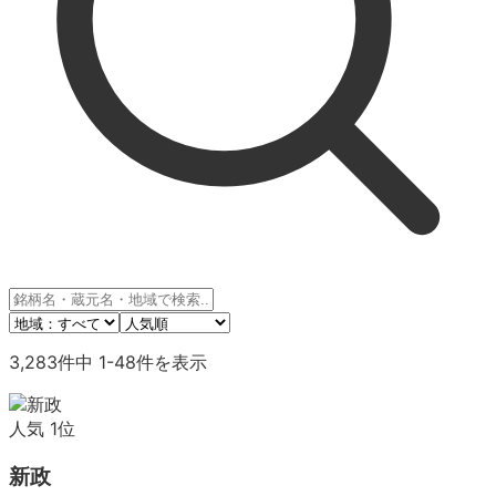
3,283
件中
1
-
48
件を表示
人気
1
位
新政