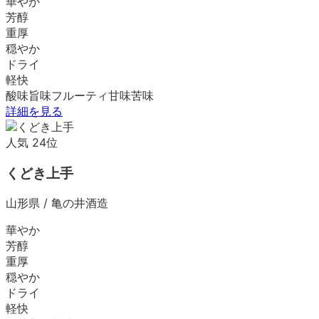
華やか
芳醇
重厚
穏やか
ドライ
軽快
酸味
旨味
フルーティ
甘味
苦味
詳細を見る
人気
24
位
くどき上手
山形県
/
亀の井酒造
華やか
芳醇
重厚
穏やか
ドライ
軽快