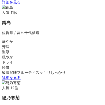
詳細を見る
人気
11
位
鍋島
佐賀県
/
富久千代酒造
華やか
芳醇
重厚
穏やか
ドライ
軽快
酸味
旨味
フルーティ
スッキリ
しっかり
詳細を見る
人気
12
位
総乃寒菊