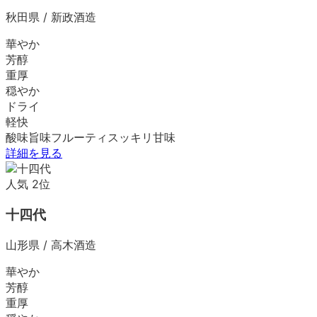
秋田県
/
新政酒造
華やか
芳醇
重厚
穏やか
ドライ
軽快
酸味
旨味
フルーティ
スッキリ
甘味
詳細を見る
人気
2
位
十四代
山形県
/
高木酒造
華やか
芳醇
重厚