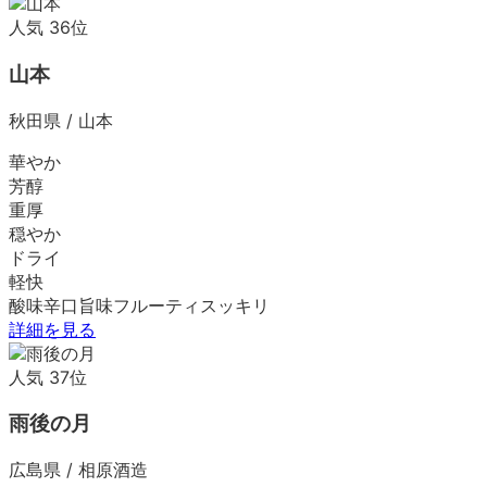
人気
36
位
山本
秋田県
/
山本
華やか
芳醇
重厚
穏やか
ドライ
軽快
酸味
辛口
旨味
フルーティ
スッキリ
詳細を見る
人気
37
位
雨後の月
広島県
/
相原酒造