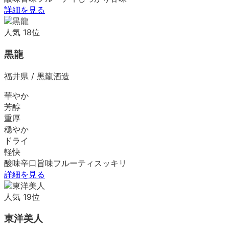
詳細を見る
人気
18
位
黒龍
福井県
/
黒龍酒造
華やか
芳醇
重厚
穏やか
ドライ
軽快
酸味
辛口
旨味
フルーティ
スッキリ
詳細を見る
人気
19
位
東洋美人