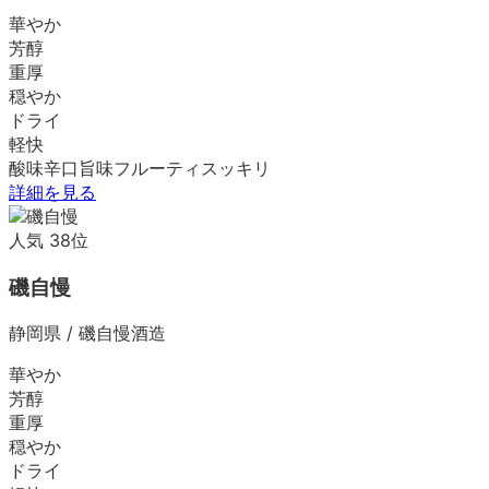
華やか
芳醇
重厚
穏やか
ドライ
軽快
酸味
辛口
旨味
フルーティ
スッキリ
詳細を見る
人気
38
位
磯自慢
静岡県
/
磯自慢酒造
華やか
芳醇
重厚
穏やか
ドライ