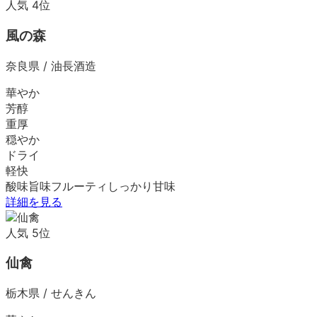
人気
4
位
風の森
奈良県
/
油長酒造
華やか
芳醇
重厚
穏やか
ドライ
軽快
酸味
旨味
フルーティ
しっかり
甘味
詳細を見る
人気
5
位
仙禽
栃木県
/
せんきん