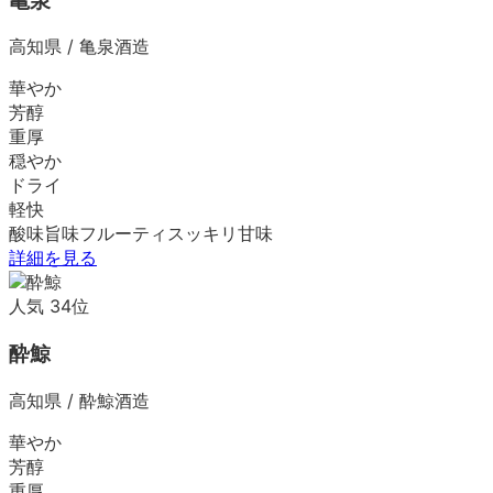
亀泉
高知県
/
亀泉酒造
華やか
芳醇
重厚
穏やか
ドライ
軽快
酸味
旨味
フルーティ
スッキリ
甘味
詳細を見る
人気
34
位
酔鯨
高知県
/
酔鯨酒造
華やか
芳醇
重厚