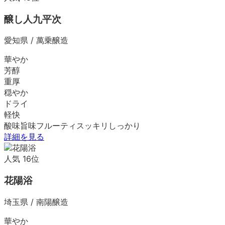
醸し人九平次
愛知県
/
萬乗醸造
華やか
芳醇
重厚
穏やか
ドライ
軽快
酸味
旨味
フルーティ
スッキリ
しっかり
詳細を見る
人気
16
位
花陽浴
埼玉県
/
南陽醸造
華やか