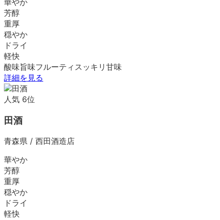
華やか
芳醇
重厚
穏やか
ドライ
軽快
酸味
旨味
フルーティ
スッキリ
甘味
詳細を見る
人気
6
位
田酒
青森県
/
西田酒造店
華やか
芳醇
重厚
穏やか
ドライ
軽快