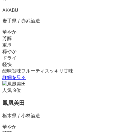
AKABU
岩手県
/
赤武酒造
華やか
芳醇
重厚
穏やか
ドライ
軽快
酸味
旨味
フルーティ
スッキリ
甘味
詳細を見る
人気
9
位
鳳凰美田
栃木県
/
小林酒造
華やか