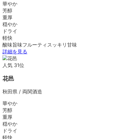
華やか
芳醇
重厚
穏やか
ドライ
軽快
酸味
旨味
フルーティ
スッキリ
甘味
詳細を見る
人気
31
位
花邑
秋田県
/
両関酒造
華やか
芳醇
重厚
穏やか
ドライ
軽快