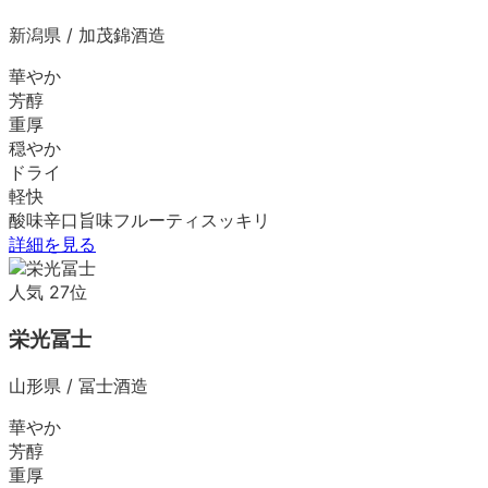
新潟県
/
加茂錦酒造
華やか
芳醇
重厚
穏やか
ドライ
軽快
酸味
辛口
旨味
フルーティ
スッキリ
詳細を見る
人気
27
位
栄光冨士
山形県
/
冨士酒造
華やか
芳醇
重厚