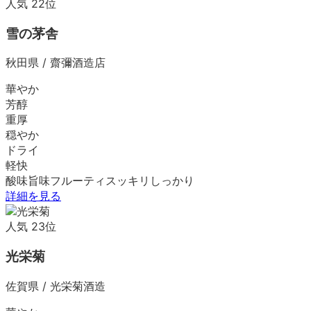
人気
22
位
雪の茅舎
秋田県
/
齋彌酒造店
華やか
芳醇
重厚
穏やか
ドライ
軽快
酸味
旨味
フルーティ
スッキリ
しっかり
詳細を見る
人気
23
位
光栄菊
佐賀県
/
光栄菊酒造