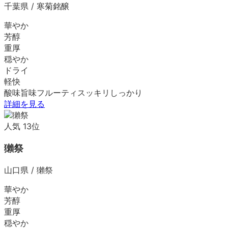
千葉県
/
寒菊銘醸
華やか
芳醇
重厚
穏やか
ドライ
軽快
酸味
旨味
フルーティ
スッキリ
しっかり
詳細を見る
人気
13
位
獺祭
山口県
/
獺祭
華やか
芳醇
重厚
穏やか