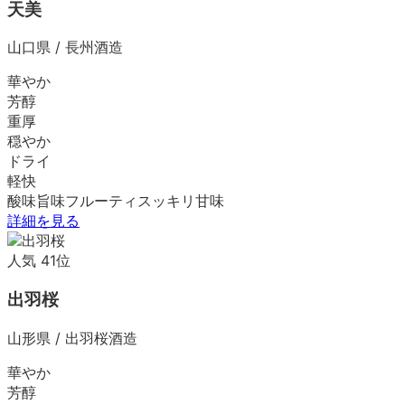
天美
山口県
/
長州酒造
華やか
芳醇
重厚
穏やか
ドライ
軽快
酸味
旨味
フルーティ
スッキリ
甘味
詳細を見る
人気
41
位
出羽桜
山形県
/
出羽桜酒造
華やか
芳醇