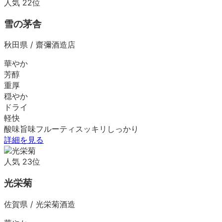
人気
22
位
雪の茅舎
秋田県
/
齋彌酒造店
華やか
芳醇
重厚
穏やか
ドライ
軽快
酸味
旨味
フルーティ
スッキリ
しっかり
詳細を見る
人気
23
位
光栄菊
佐賀県
/
光栄菊酒造