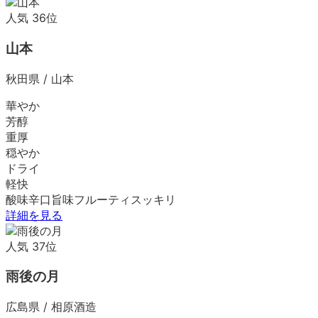
人気
36
位
山本
秋田県
/
山本
華やか
芳醇
重厚
穏やか
ドライ
軽快
酸味
辛口
旨味
フルーティ
スッキリ
詳細を見る
人気
37
位
雨後の月
広島県
/
相原酒造