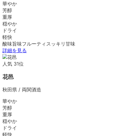
華やか
芳醇
重厚
穏やか
ドライ
軽快
酸味
旨味
フルーティ
スッキリ
甘味
詳細を見る
人気
31
位
花邑
秋田県
/
両関酒造
華やか
芳醇
重厚
穏やか
ドライ
軽快