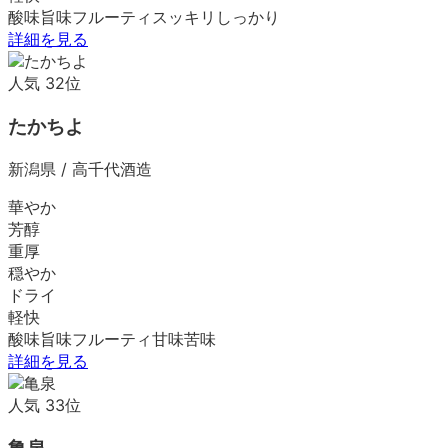
酸味
旨味
フルーティ
スッキリ
しっかり
詳細を見る
人気
32
位
たかちよ
新潟県
/
高千代酒造
華やか
芳醇
重厚
穏やか
ドライ
軽快
酸味
旨味
フルーティ
甘味
苦味
詳細を見る
人気
33
位