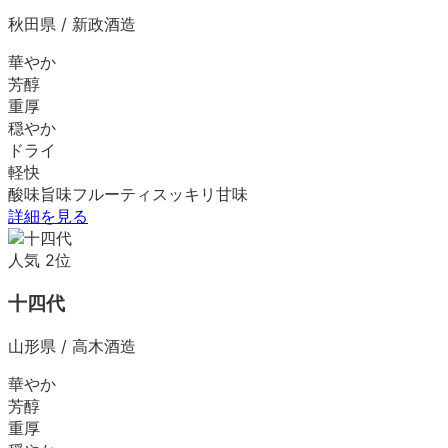
秋田県
/
新政酒造
華やか
芳醇
重厚
穏やか
ドライ
軽快
酸味
旨味
フルーティ
スッキリ
甘味
詳細を見る
人気
2
位
十四代
山形県
/
高木酒造
華やか
芳醇
重厚