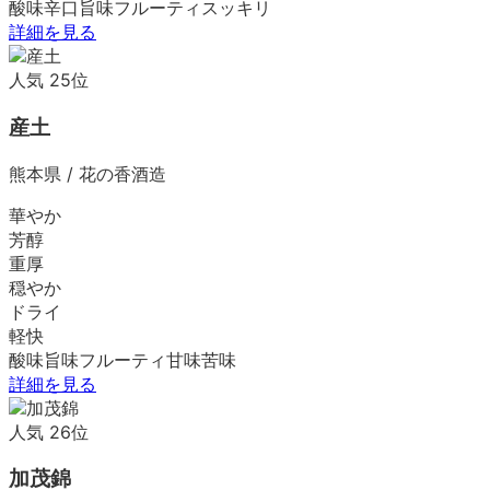
酸味
辛口
旨味
フルーティ
スッキリ
詳細を見る
人気
25
位
産土
熊本県
/
花の香酒造
華やか
芳醇
重厚
穏やか
ドライ
軽快
酸味
旨味
フルーティ
甘味
苦味
詳細を見る
人気
26
位
加茂錦