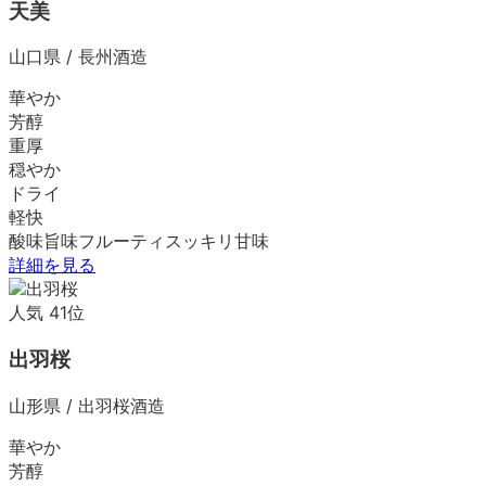
天美
山口県
/
長州酒造
華やか
芳醇
重厚
穏やか
ドライ
軽快
酸味
旨味
フルーティ
スッキリ
甘味
詳細を見る
人気
41
位
出羽桜
山形県
/
出羽桜酒造
華やか
芳醇