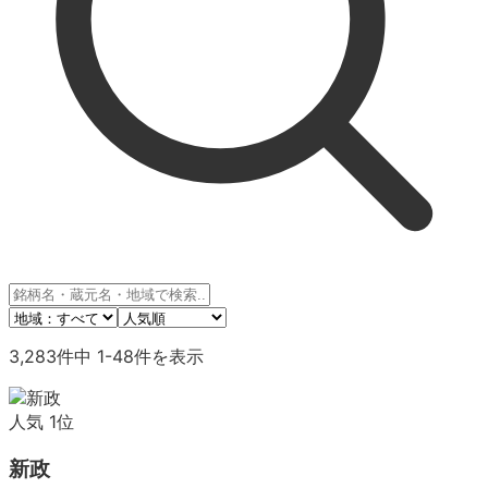
3,283
件中
1
-
48
件を表示
人気
1
位
新政