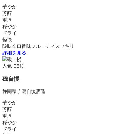
華やか
芳醇
重厚
穏やか
ドライ
軽快
酸味
辛口
旨味
フルーティ
スッキリ
詳細を見る
人気
38
位
磯自慢
静岡県
/
磯自慢酒造
華やか
芳醇
重厚
穏やか
ドライ