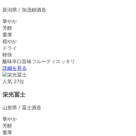
新潟県
/
加茂錦酒造
華やか
芳醇
重厚
穏やか
ドライ
軽快
酸味
辛口
旨味
フルーティ
スッキリ
詳細を見る
人気
27
位
栄光冨士
山形県
/
冨士酒造
華やか
芳醇
重厚