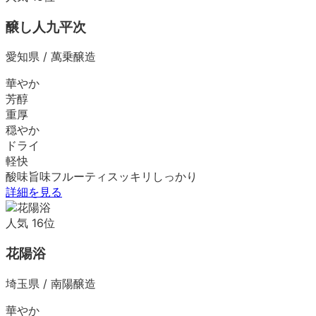
醸し人九平次
愛知県
/
萬乗醸造
華やか
芳醇
重厚
穏やか
ドライ
軽快
酸味
旨味
フルーティ
スッキリ
しっかり
詳細を見る
人気
16
位
花陽浴
埼玉県
/
南陽醸造
華やか