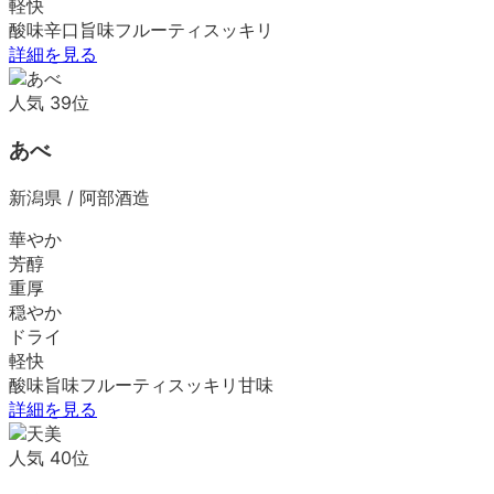
軽快
酸味
辛口
旨味
フルーティ
スッキリ
詳細を見る
人気
39
位
あべ
新潟県
/
阿部酒造
華やか
芳醇
重厚
穏やか
ドライ
軽快
酸味
旨味
フルーティ
スッキリ
甘味
詳細を見る
人気
40
位