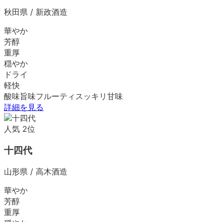
秋田県
/
新政酒造
華やか
芳醇
重厚
穏やか
ドライ
軽快
酸味
旨味
フルーティ
スッキリ
甘味
詳細を見る
人気
2
位
十四代
山形県
/
高木酒造
華やか
芳醇
重厚