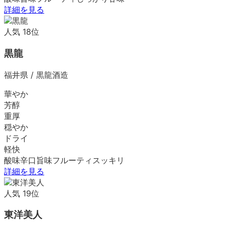
詳細を見る
人気
18
位
黒龍
福井県
/
黒龍酒造
華やか
芳醇
重厚
穏やか
ドライ
軽快
酸味
辛口
旨味
フルーティ
スッキリ
詳細を見る
人気
19
位
東洋美人