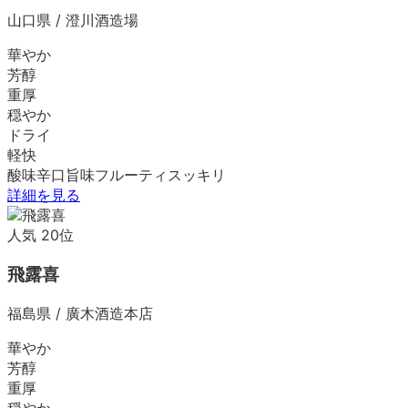
山口県
/
澄川酒造場
華やか
芳醇
重厚
穏やか
ドライ
軽快
酸味
辛口
旨味
フルーティ
スッキリ
詳細を見る
人気
20
位
飛露喜
福島県
/
廣木酒造本店
華やか
芳醇
重厚
穏やか