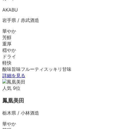
AKABU
岩手県
/
赤武酒造
華やか
芳醇
重厚
穏やか
ドライ
軽快
酸味
旨味
フルーティ
スッキリ
甘味
詳細を見る
人気
9
位
鳳凰美田
栃木県
/
小林酒造
華やか