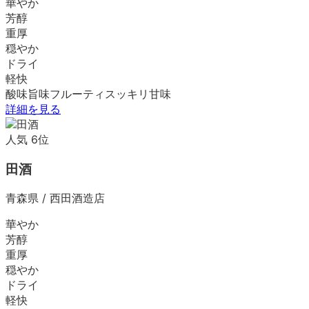
華やか
芳醇
重厚
穏やか
ドライ
軽快
酸味
旨味
フルーティ
スッキリ
甘味
詳細を見る
人気
6
位
田酒
青森県
/
西田酒造店
華やか
芳醇
重厚
穏やか
ドライ
軽快