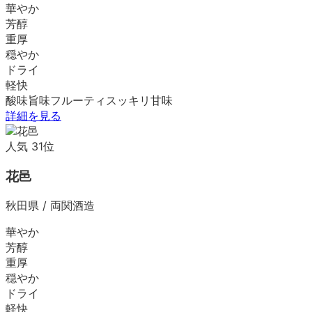
華やか
芳醇
重厚
穏やか
ドライ
軽快
酸味
旨味
フルーティ
スッキリ
甘味
詳細を見る
人気
31
位
花邑
秋田県
/
両関酒造
華やか
芳醇
重厚
穏やか
ドライ
軽快