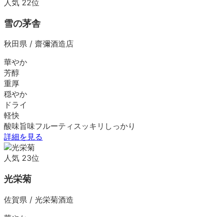
人気
22
位
雪の茅舎
秋田県
/
齋彌酒造店
華やか
芳醇
重厚
穏やか
ドライ
軽快
酸味
旨味
フルーティ
スッキリ
しっかり
詳細を見る
人気
23
位
光栄菊
佐賀県
/
光栄菊酒造