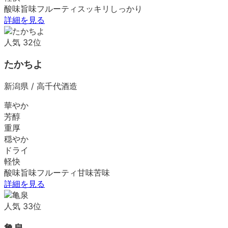
酸味
旨味
フルーティ
スッキリ
しっかり
詳細を見る
人気
32
位
たかちよ
新潟県
/
高千代酒造
華やか
芳醇
重厚
穏やか
ドライ
軽快
酸味
旨味
フルーティ
甘味
苦味
詳細を見る
人気
33
位