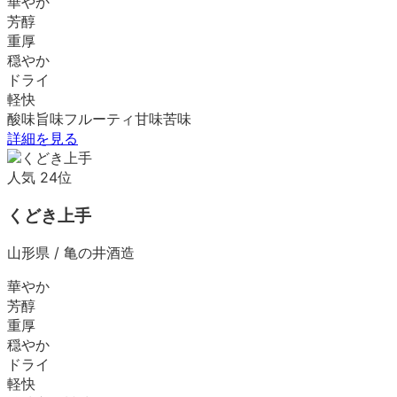
華やか
芳醇
重厚
穏やか
ドライ
軽快
酸味
旨味
フルーティ
甘味
苦味
詳細を見る
人気
24
位
くどき上手
山形県
/
亀の井酒造
華やか
芳醇
重厚
穏やか
ドライ
軽快