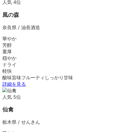
人気
4
位
風の森
奈良県
/
油長酒造
華やか
芳醇
重厚
穏やか
ドライ
軽快
酸味
旨味
フルーティ
しっかり
甘味
詳細を見る
人気
5
位
仙禽
栃木県
/
せんきん