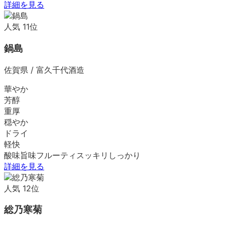
詳細を見る
人気
11
位
鍋島
佐賀県
/
富久千代酒造
華やか
芳醇
重厚
穏やか
ドライ
軽快
酸味
旨味
フルーティ
スッキリ
しっかり
詳細を見る
人気
12
位
総乃寒菊