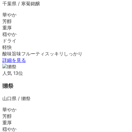
千葉県
/
寒菊銘醸
華やか
芳醇
重厚
穏やか
ドライ
軽快
酸味
旨味
フルーティ
スッキリ
しっかり
詳細を見る
人気
13
位
獺祭
山口県
/
獺祭
華やか
芳醇
重厚
穏やか