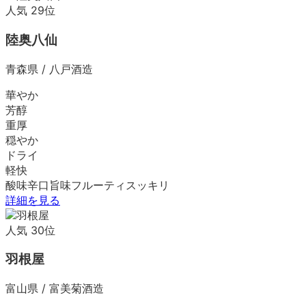
人気
29
位
陸奥八仙
青森県
/
八戸酒造
華やか
芳醇
重厚
穏やか
ドライ
軽快
酸味
辛口
旨味
フルーティ
スッキリ
詳細を見る
人気
30
位
羽根屋
富山県
/
富美菊酒造