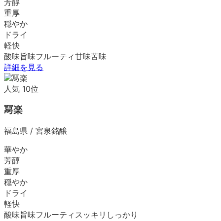
芳醇
重厚
穏やか
ドライ
軽快
酸味
旨味
フルーティ
甘味
苦味
詳細を見る
人気
10
位
冩楽
福島県
/
宮泉銘醸
華やか
芳醇
重厚
穏やか
ドライ
軽快
酸味
旨味
フルーティ
スッキリ
しっかり