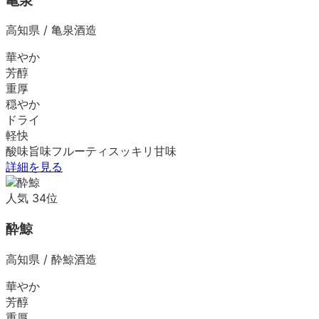
亀泉
高知県
/
亀泉酒造
華やか
芳醇
重厚
穏やか
ドライ
軽快
酸味
旨味
フルーティ
スッキリ
甘味
詳細を見る
人気
34
位
酔鯨
高知県
/
酔鯨酒造
華やか
芳醇
重厚