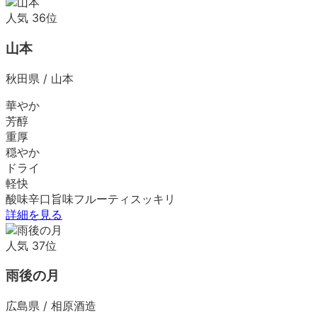
人気
36
位
山本
秋田県
/
山本
華やか
芳醇
重厚
穏やか
ドライ
軽快
酸味
辛口
旨味
フルーティ
スッキリ
詳細を見る
人気
37
位
雨後の月
広島県
/
相原酒造