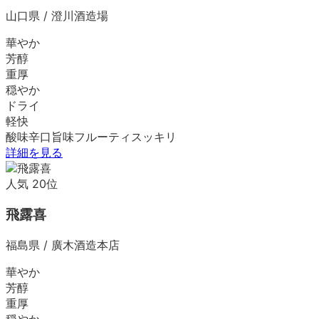
山口県
/
澄川酒造場
華やか
芳醇
重厚
穏やか
ドライ
軽快
酸味
辛口
旨味
フルーティ
スッキリ
詳細を見る
人気
20
位
飛露喜
福島県
/
廣木酒造本店
華やか
芳醇
重厚
穏やか