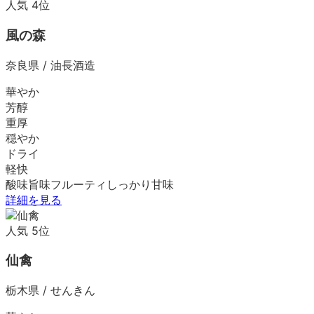
人気
4
位
風の森
奈良県
/
油長酒造
華やか
芳醇
重厚
穏やか
ドライ
軽快
酸味
旨味
フルーティ
しっかり
甘味
詳細を見る
人気
5
位
仙禽
栃木県
/
せんきん