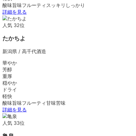
酸味
旨味
フルーティ
スッキリ
しっかり
詳細を見る
人気
32
位
たかちよ
新潟県
/
高千代酒造
華やか
芳醇
重厚
穏やか
ドライ
軽快
酸味
旨味
フルーティ
甘味
苦味
詳細を見る
人気
33
位