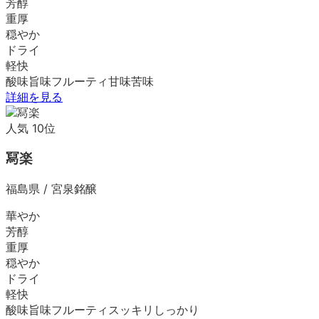
芳醇
重厚
穏やか
ドライ
軽快
酸味
旨味
フルーティ
甘味
苦味
詳細を見る
人気
10
位
冩楽
福島県
/
宮泉銘醸
華やか
芳醇
重厚
穏やか
ドライ
軽快
酸味
旨味
フルーティ
スッキリ
しっかり