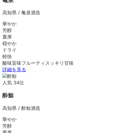
亀泉
高知県
/
亀泉酒造
華やか
芳醇
重厚
穏やか
ドライ
軽快
酸味
旨味
フルーティ
スッキリ
甘味
詳細を見る
人気
34
位
酔鯨
高知県
/
酔鯨酒造
華やか
芳醇
重厚