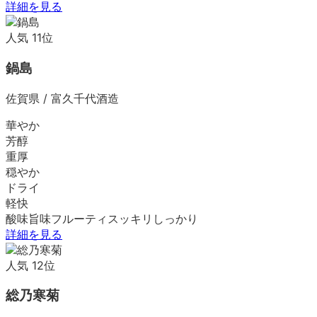
詳細を見る
人気
11
位
鍋島
佐賀県
/
富久千代酒造
華やか
芳醇
重厚
穏やか
ドライ
軽快
酸味
旨味
フルーティ
スッキリ
しっかり
詳細を見る
人気
12
位
総乃寒菊