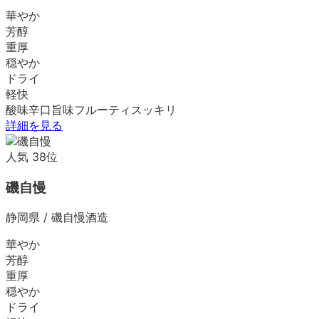
華やか
芳醇
重厚
穏やか
ドライ
軽快
酸味
辛口
旨味
フルーティ
スッキリ
詳細を見る
人気
38
位
磯自慢
静岡県
/
磯自慢酒造
華やか
芳醇
重厚
穏やか
ドライ