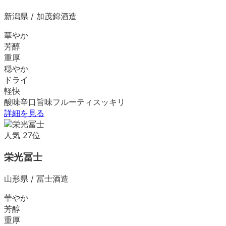
新潟県
/
加茂錦酒造
華やか
芳醇
重厚
穏やか
ドライ
軽快
酸味
辛口
旨味
フルーティ
スッキリ
詳細を見る
人気
27
位
栄光冨士
山形県
/
冨士酒造
華やか
芳醇
重厚