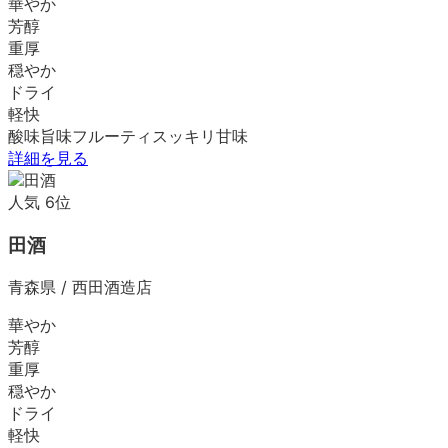
華やか
芳醇
重厚
穏やか
ドライ
軽快
酸味
旨味
フルーティ
スッキリ
甘味
詳細を見る
人気
6
位
田酒
青森県
/
西田酒造店
華やか
芳醇
重厚
穏やか
ドライ
軽快