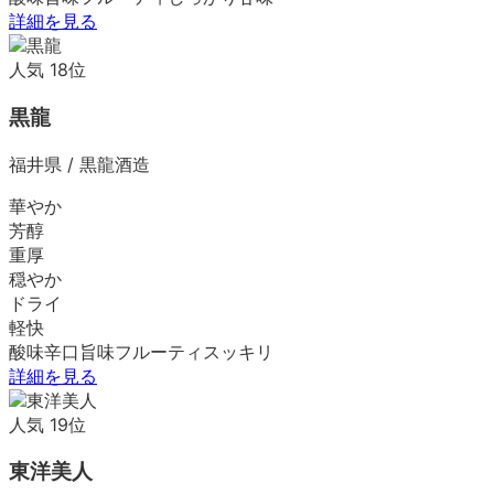
詳細を見る
人気
18
位
黒龍
福井県
/
黒龍酒造
華やか
芳醇
重厚
穏やか
ドライ
軽快
酸味
辛口
旨味
フルーティ
スッキリ
詳細を見る
人気
19
位
東洋美人