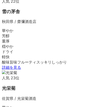
人気
22
位
雪の茅舎
秋田県
/
齋彌酒造店
華やか
芳醇
重厚
穏やか
ドライ
軽快
酸味
旨味
フルーティ
スッキリ
しっかり
詳細を見る
人気
23
位
光栄菊
佐賀県
/
光栄菊酒造