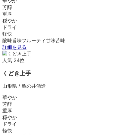
華やか
芳醇
重厚
穏やか
ドライ
軽快
酸味
旨味
フルーティ
甘味
苦味
詳細を見る
人気
24
位
くどき上手
山形県
/
亀の井酒造
華やか
芳醇
重厚
穏やか
ドライ
軽快