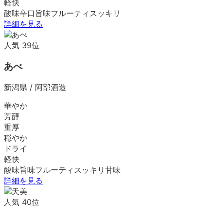
軽快
酸味
辛口
旨味
フルーティ
スッキリ
詳細を見る
人気
39
位
あべ
新潟県
/
阿部酒造
華やか
芳醇
重厚
穏やか
ドライ
軽快
酸味
旨味
フルーティ
スッキリ
甘味
詳細を見る
人気
40
位