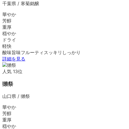
千葉県
/
寒菊銘醸
華やか
芳醇
重厚
穏やか
ドライ
軽快
酸味
旨味
フルーティ
スッキリ
しっかり
詳細を見る
人気
13
位
獺祭
山口県
/
獺祭
華やか
芳醇
重厚
穏やか