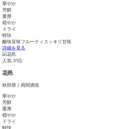
華やか
芳醇
重厚
穏やか
ドライ
軽快
酸味
旨味
フルーティ
スッキリ
甘味
詳細を見る
人気
31
位
花邑
秋田県
/
両関酒造
華やか
芳醇
重厚
穏やか
ドライ
軽快