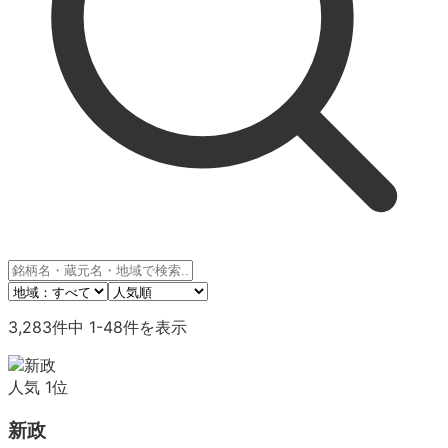
3,283
件中
1
-
48
件を表示
人気
1
位
新政