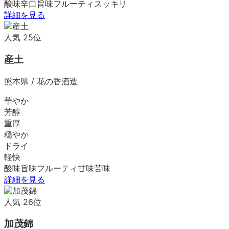
酸味
辛口
旨味
フルーティ
スッキリ
詳細を見る
人気
25
位
産土
熊本県
/
花の香酒造
華やか
芳醇
重厚
穏やか
ドライ
軽快
酸味
旨味
フルーティ
甘味
苦味
詳細を見る
人気
26
位
加茂錦