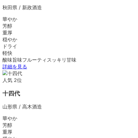
秋田県
/
新政酒造
華やか
芳醇
重厚
穏やか
ドライ
軽快
酸味
旨味
フルーティ
スッキリ
甘味
詳細を見る
人気
2
位
十四代
山形県
/
高木酒造
華やか
芳醇
重厚