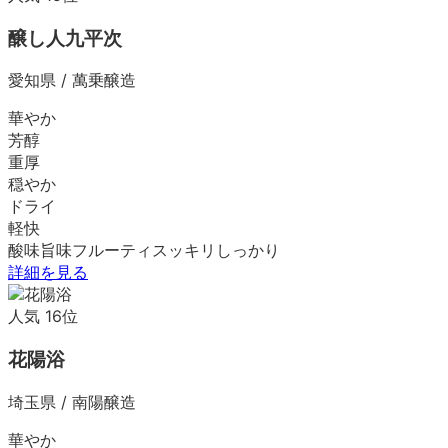
醸し人九平次
愛知県
/
萬乗醸造
華やか
芳醇
重厚
穏やか
ドライ
軽快
酸味
旨味
フルーティ
スッキリ
しっかり
詳細を見る
人気
16
位
花陽浴
埼玉県
/
南陽醸造
華やか