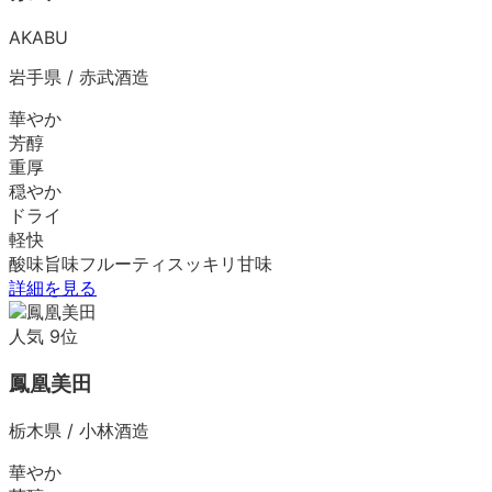
AKABU
岩手県
/
赤武酒造
華やか
芳醇
重厚
穏やか
ドライ
軽快
酸味
旨味
フルーティ
スッキリ
甘味
詳細を見る
人気
9
位
鳳凰美田
栃木県
/
小林酒造
華やか