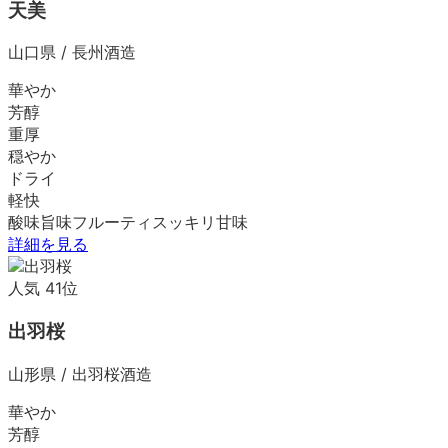
天美
山口県
/
長州酒造
華やか
芳醇
重厚
穏やか
ドライ
軽快
酸味
旨味
フルーティ
スッキリ
甘味
詳細を見る
人気
41
位
出羽桜
山形県
/
出羽桜酒造
華やか
芳醇