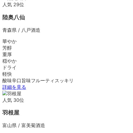
人気
29
位
陸奥八仙
青森県
/
八戸酒造
華やか
芳醇
重厚
穏やか
ドライ
軽快
酸味
辛口
旨味
フルーティ
スッキリ
詳細を見る
人気
30
位
羽根屋
富山県
/
富美菊酒造