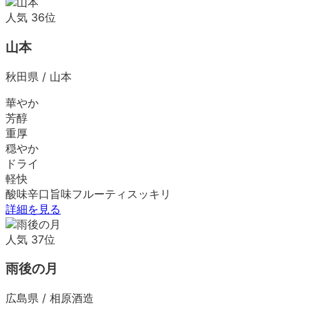
人気
36
位
山本
秋田県
/
山本
華やか
芳醇
重厚
穏やか
ドライ
軽快
酸味
辛口
旨味
フルーティ
スッキリ
詳細を見る
人気
37
位
雨後の月
広島県
/
相原酒造