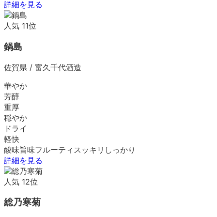
詳細を見る
人気
11
位
鍋島
佐賀県
/
富久千代酒造
華やか
芳醇
重厚
穏やか
ドライ
軽快
酸味
旨味
フルーティ
スッキリ
しっかり
詳細を見る
人気
12
位
総乃寒菊