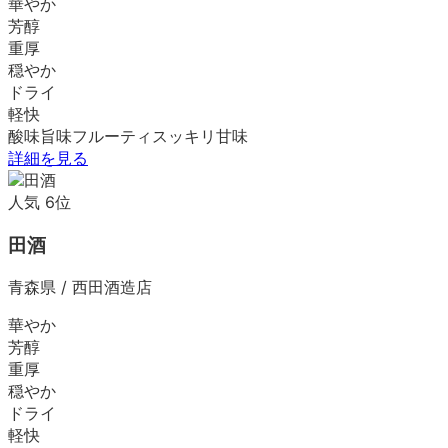
華やか
芳醇
重厚
穏やか
ドライ
軽快
酸味
旨味
フルーティ
スッキリ
甘味
詳細を見る
人気
6
位
田酒
青森県
/
西田酒造店
華やか
芳醇
重厚
穏やか
ドライ
軽快