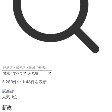
3,283
件中
1
-
48
件を表示
人気
1
位
新政