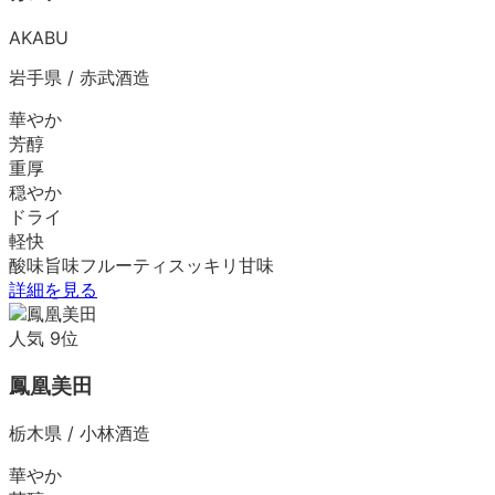
AKABU
岩手県
/
赤武酒造
華やか
芳醇
重厚
穏やか
ドライ
軽快
酸味
旨味
フルーティ
スッキリ
甘味
詳細を見る
人気
9
位
鳳凰美田
栃木県
/
小林酒造
華やか