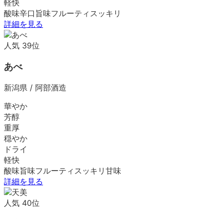
軽快
酸味
辛口
旨味
フルーティ
スッキリ
詳細を見る
人気
39
位
あべ
新潟県
/
阿部酒造
華やか
芳醇
重厚
穏やか
ドライ
軽快
酸味
旨味
フルーティ
スッキリ
甘味
詳細を見る
人気
40
位