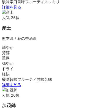
酸味
辛口
旨味
フルーティ
スッキリ
詳細を見る
人気
25
位
産土
熊本県
/
花の香酒造
華やか
芳醇
重厚
穏やか
ドライ
軽快
酸味
旨味
フルーティ
甘味
苦味
詳細を見る
人気
26
位
加茂錦