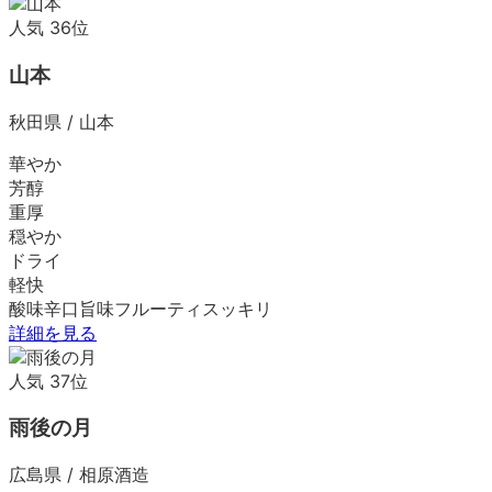
人気
36
位
山本
秋田県
/
山本
華やか
芳醇
重厚
穏やか
ドライ
軽快
酸味
辛口
旨味
フルーティ
スッキリ
詳細を見る
人気
37
位
雨後の月
広島県
/
相原酒造