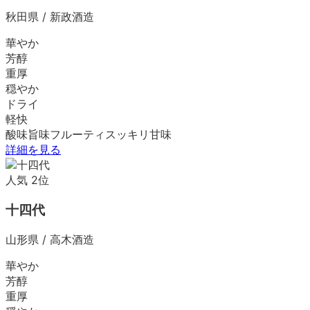
秋田県
/
新政酒造
華やか
芳醇
重厚
穏やか
ドライ
軽快
酸味
旨味
フルーティ
スッキリ
甘味
詳細を見る
人気
2
位
十四代
山形県
/
高木酒造
華やか
芳醇
重厚