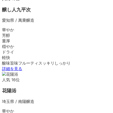
醸し人九平次
愛知県
/
萬乗醸造
華やか
芳醇
重厚
穏やか
ドライ
軽快
酸味
旨味
フルーティ
スッキリ
しっかり
詳細を見る
人気
16
位
花陽浴
埼玉県
/
南陽醸造
華やか