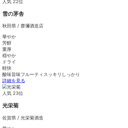
人気
22
位
雪の茅舎
秋田県
/
齋彌酒造店
華やか
芳醇
重厚
穏やか
ドライ
軽快
酸味
旨味
フルーティ
スッキリ
しっかり
詳細を見る
人気
23
位
光栄菊
佐賀県
/
光栄菊酒造