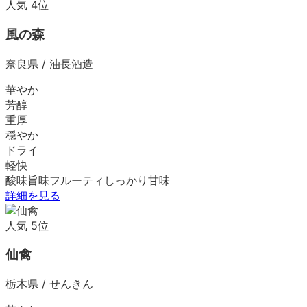
人気
4
位
風の森
奈良県
/
油長酒造
華やか
芳醇
重厚
穏やか
ドライ
軽快
酸味
旨味
フルーティ
しっかり
甘味
詳細を見る
人気
5
位
仙禽
栃木県
/
せんきん