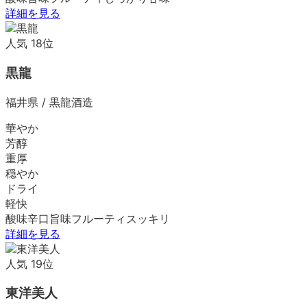
詳細を見る
人気
18
位
黒龍
福井県
/
黒龍酒造
華やか
芳醇
重厚
穏やか
ドライ
軽快
酸味
辛口
旨味
フルーティ
スッキリ
詳細を見る
人気
19
位
東洋美人