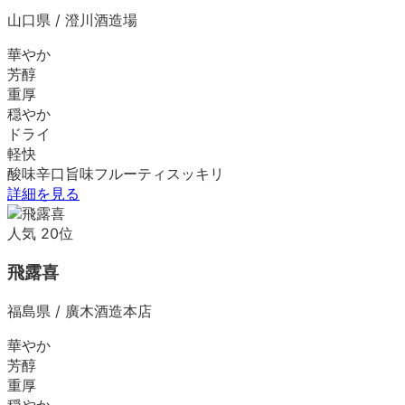
山口県
/
澄川酒造場
華やか
芳醇
重厚
穏やか
ドライ
軽快
酸味
辛口
旨味
フルーティ
スッキリ
詳細を見る
人気
20
位
飛露喜
福島県
/
廣木酒造本店
華やか
芳醇
重厚
穏やか