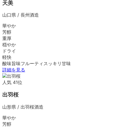
天美
山口県
/
長州酒造
華やか
芳醇
重厚
穏やか
ドライ
軽快
酸味
旨味
フルーティ
スッキリ
甘味
詳細を見る
人気
41
位
出羽桜
山形県
/
出羽桜酒造
華やか
芳醇