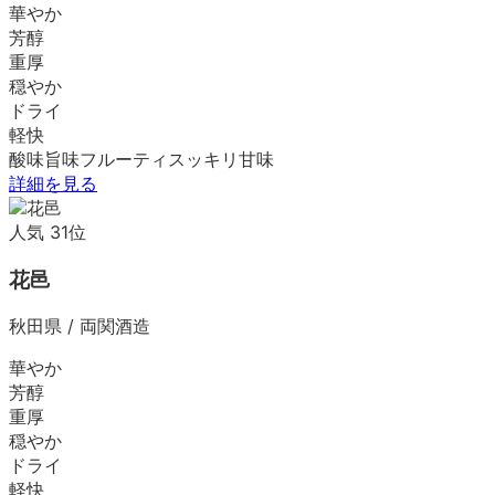
華やか
芳醇
重厚
穏やか
ドライ
軽快
酸味
旨味
フルーティ
スッキリ
甘味
詳細を見る
人気
31
位
花邑
秋田県
/
両関酒造
華やか
芳醇
重厚
穏やか
ドライ
軽快