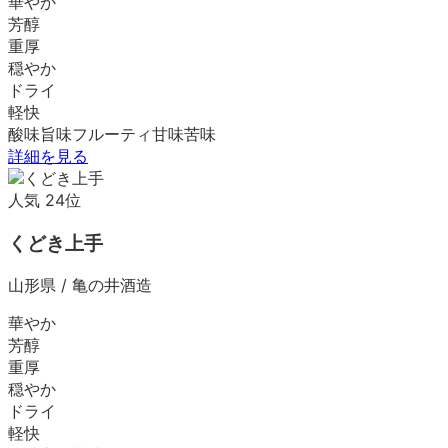
華やか
芳醇
重厚
穏やか
ドライ
軽快
酸味
旨味
フルーティ
甘味
苦味
詳細を見る
人気
24
位
くどき上手
山形県
/
亀の井酒造
華やか
芳醇
重厚
穏やか
ドライ
軽快