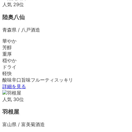
人気
29
位
陸奥八仙
青森県
/
八戸酒造
華やか
芳醇
重厚
穏やか
ドライ
軽快
酸味
辛口
旨味
フルーティ
スッキリ
詳細を見る
人気
30
位
羽根屋
富山県
/
富美菊酒造