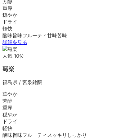
芳醇
重厚
穏やか
ドライ
軽快
酸味
旨味
フルーティ
甘味
苦味
詳細を見る
人気
10
位
冩楽
福島県
/
宮泉銘醸
華やか
芳醇
重厚
穏やか
ドライ
軽快
酸味
旨味
フルーティ
スッキリ
しっかり