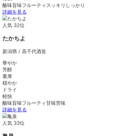
酸味
旨味
フルーティ
スッキリ
しっかり
詳細を見る
人気
32
位
たかちよ
新潟県
/
高千代酒造
華やか
芳醇
重厚
穏やか
ドライ
軽快
酸味
旨味
フルーティ
甘味
苦味
詳細を見る
人気
33
位