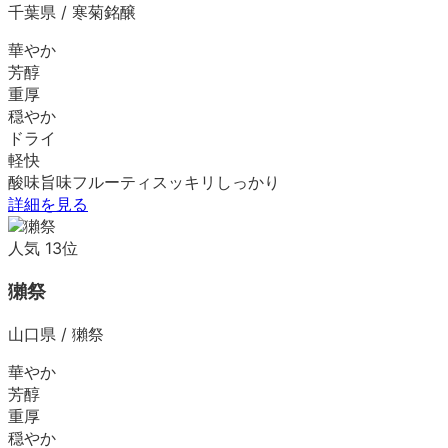
千葉県
/
寒菊銘醸
華やか
芳醇
重厚
穏やか
ドライ
軽快
酸味
旨味
フルーティ
スッキリ
しっかり
詳細を見る
人気
13
位
獺祭
山口県
/
獺祭
華やか
芳醇
重厚
穏やか