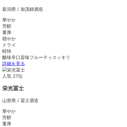
新潟県
/
加茂錦酒造
華やか
芳醇
重厚
穏やか
ドライ
軽快
酸味
辛口
旨味
フルーティ
スッキリ
詳細を見る
人気
27
位
栄光冨士
山形県
/
冨士酒造
華やか
芳醇
重厚