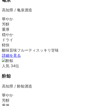
亀泉
高知県
/
亀泉酒造
華やか
芳醇
重厚
穏やか
ドライ
軽快
酸味
旨味
フルーティ
スッキリ
甘味
詳細を見る
人気
34
位
酔鯨
高知県
/
酔鯨酒造
華やか
芳醇
重厚