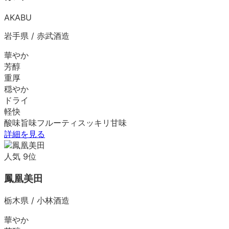
AKABU
岩手県
/
赤武酒造
華やか
芳醇
重厚
穏やか
ドライ
軽快
酸味
旨味
フルーティ
スッキリ
甘味
詳細を見る
人気
9
位
鳳凰美田
栃木県
/
小林酒造
華やか