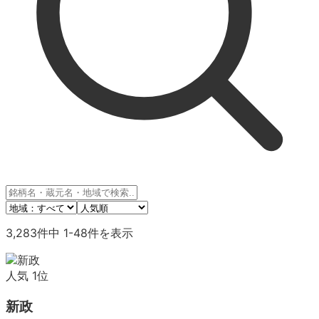
3,283
件中
1
-
48
件を表示
人気
1
位
新政