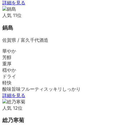
詳細を見る
人気
11
位
鍋島
佐賀県
/
富久千代酒造
華やか
芳醇
重厚
穏やか
ドライ
軽快
酸味
旨味
フルーティ
スッキリ
しっかり
詳細を見る
人気
12
位
総乃寒菊