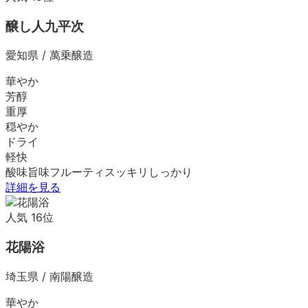
醸し人九平次
愛知県
/
萬乗醸造
華やか
芳醇
重厚
穏やか
ドライ
軽快
酸味
旨味
フルーティ
スッキリ
しっかり
詳細を見る
人気
16
位
花陽浴
埼玉県
/
南陽醸造
華やか