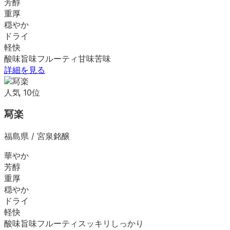
芳醇
重厚
穏やか
ドライ
軽快
酸味
旨味
フルーティ
甘味
苦味
詳細を見る
人気
10
位
冩楽
福島県
/
宮泉銘醸
華やか
芳醇
重厚
穏やか
ドライ
軽快
酸味
旨味
フルーティ
スッキリ
しっかり