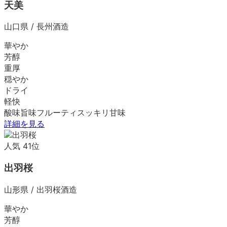
天美
山口県
/
長州酒造
華やか
芳醇
重厚
穏やか
ドライ
軽快
酸味
旨味
フルーティ
スッキリ
甘味
詳細を見る
人気
41
位
出羽桜
山形県
/
出羽桜酒造
華やか
芳醇