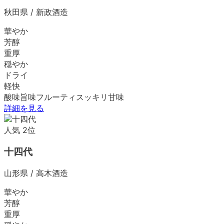
秋田県
/
新政酒造
華やか
芳醇
重厚
穏やか
ドライ
軽快
酸味
旨味
フルーティ
スッキリ
甘味
詳細を見る
人気
2
位
十四代
山形県
/
高木酒造
華やか
芳醇
重厚