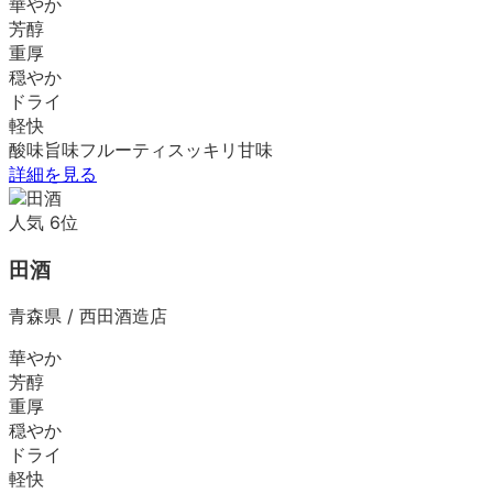
華やか
芳醇
重厚
穏やか
ドライ
軽快
酸味
旨味
フルーティ
スッキリ
甘味
詳細を見る
人気
6
位
田酒
青森県
/
西田酒造店
華やか
芳醇
重厚
穏やか
ドライ
軽快