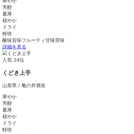
華やか
芳醇
重厚
穏やか
ドライ
軽快
酸味
旨味
フルーティ
甘味
苦味
詳細を見る
人気
24
位
くどき上手
山形県
/
亀の井酒造
華やか
芳醇
重厚
穏やか
ドライ
軽快