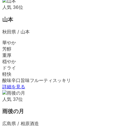
人気
36
位
山本
秋田県
/
山本
華やか
芳醇
重厚
穏やか
ドライ
軽快
酸味
辛口
旨味
フルーティ
スッキリ
詳細を見る
人気
37
位
雨後の月
広島県
/
相原酒造