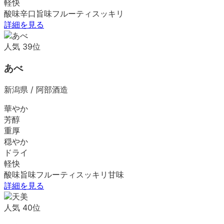
軽快
酸味
辛口
旨味
フルーティ
スッキリ
詳細を見る
人気
39
位
あべ
新潟県
/
阿部酒造
華やか
芳醇
重厚
穏やか
ドライ
軽快
酸味
旨味
フルーティ
スッキリ
甘味
詳細を見る
人気
40
位