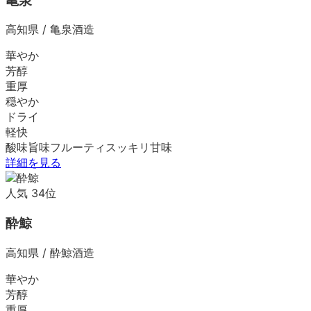
亀泉
高知県
/
亀泉酒造
華やか
芳醇
重厚
穏やか
ドライ
軽快
酸味
旨味
フルーティ
スッキリ
甘味
詳細を見る
人気
34
位
酔鯨
高知県
/
酔鯨酒造
華やか
芳醇
重厚