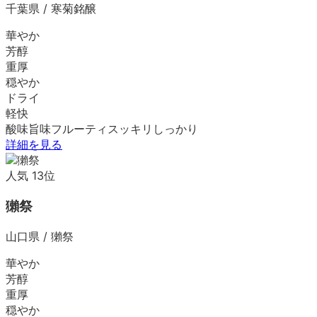
千葉県
/
寒菊銘醸
華やか
芳醇
重厚
穏やか
ドライ
軽快
酸味
旨味
フルーティ
スッキリ
しっかり
詳細を見る
人気
13
位
獺祭
山口県
/
獺祭
華やか
芳醇
重厚
穏やか