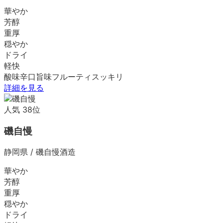
華やか
芳醇
重厚
穏やか
ドライ
軽快
酸味
辛口
旨味
フルーティ
スッキリ
詳細を見る
人気
38
位
磯自慢
静岡県
/
磯自慢酒造
華やか
芳醇
重厚
穏やか
ドライ