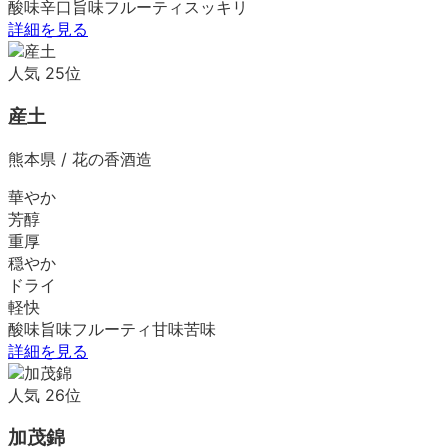
酸味
辛口
旨味
フルーティ
スッキリ
詳細を見る
人気
25
位
産土
熊本県
/
花の香酒造
華やか
芳醇
重厚
穏やか
ドライ
軽快
酸味
旨味
フルーティ
甘味
苦味
詳細を見る
人気
26
位
加茂錦