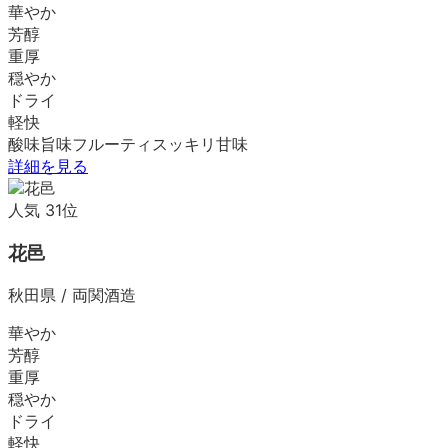
華やか
芳醇
重厚
穏やか
ドライ
軽快
酸味
旨味
フルーティ
スッキリ
甘味
詳細を見る
人気
31
位
花邑
秋田県
/
両関酒造
華やか
芳醇
重厚
穏やか
ドライ
軽快