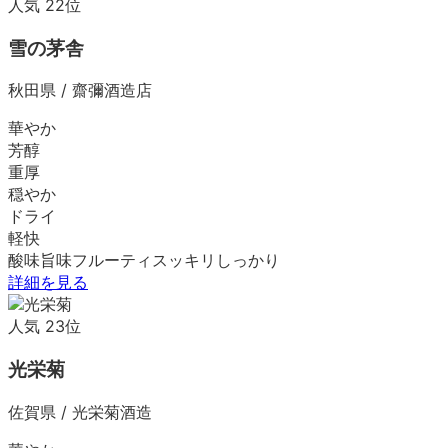
人気
22
位
雪の茅舎
秋田県
/
齋彌酒造店
華やか
芳醇
重厚
穏やか
ドライ
軽快
酸味
旨味
フルーティ
スッキリ
しっかり
詳細を見る
人気
23
位
光栄菊
佐賀県
/
光栄菊酒造