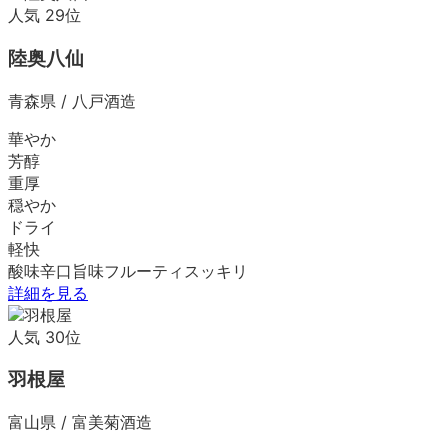
人気
29
位
陸奥八仙
青森県
/
八戸酒造
華やか
芳醇
重厚
穏やか
ドライ
軽快
酸味
辛口
旨味
フルーティ
スッキリ
詳細を見る
人気
30
位
羽根屋
富山県
/
富美菊酒造