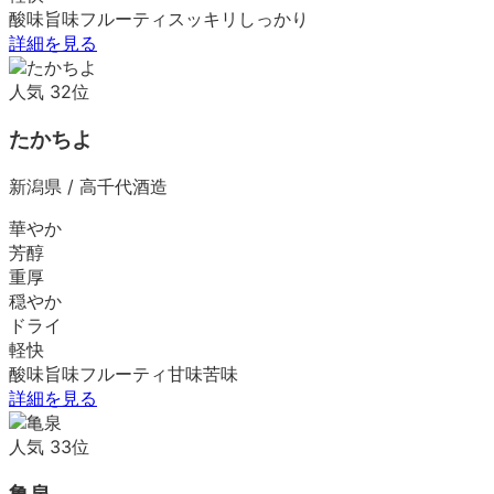
酸味
旨味
フルーティ
スッキリ
しっかり
詳細を見る
人気
32
位
たかちよ
新潟県
/
高千代酒造
華やか
芳醇
重厚
穏やか
ドライ
軽快
酸味
旨味
フルーティ
甘味
苦味
詳細を見る
人気
33
位