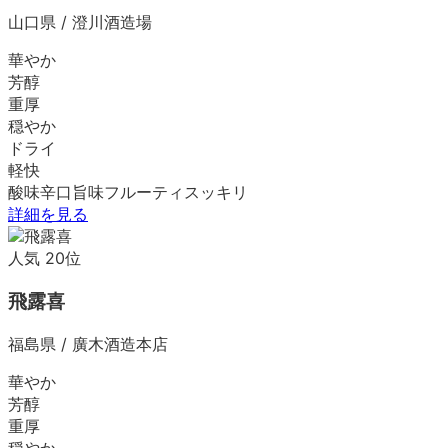
山口県
/
澄川酒造場
華やか
芳醇
重厚
穏やか
ドライ
軽快
酸味
辛口
旨味
フルーティ
スッキリ
詳細を見る
人気
20
位
飛露喜
福島県
/
廣木酒造本店
華やか
芳醇
重厚
穏やか