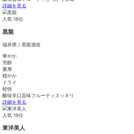
詳細を見る
人気
18
位
黒龍
福井県
/
黒龍酒造
華やか
芳醇
重厚
穏やか
ドライ
軽快
酸味
辛口
旨味
フルーティ
スッキリ
詳細を見る
人気
19
位
東洋美人