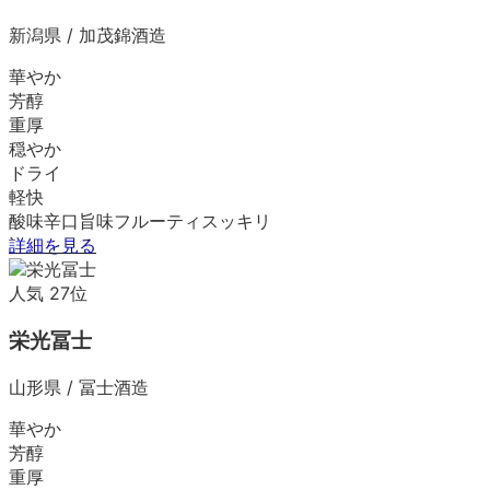
新潟県
/
加茂錦酒造
華やか
芳醇
重厚
穏やか
ドライ
軽快
酸味
辛口
旨味
フルーティ
スッキリ
詳細を見る
人気
27
位
栄光冨士
山形県
/
冨士酒造
華やか
芳醇
重厚