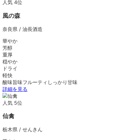
人気
4
位
風の森
奈良県
/
油長酒造
華やか
芳醇
重厚
穏やか
ドライ
軽快
酸味
旨味
フルーティ
しっかり
甘味
詳細を見る
人気
5
位
仙禽
栃木県
/
せんきん