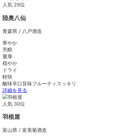
人気
29
位
陸奥八仙
青森県
/
八戸酒造
華やか
芳醇
重厚
穏やか
ドライ
軽快
酸味
辛口
旨味
フルーティ
スッキリ
詳細を見る
人気
30
位
羽根屋
富山県
/
富美菊酒造