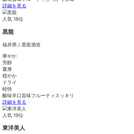
詳細を見る
人気
18
位
黒龍
福井県
/
黒龍酒造
華やか
芳醇
重厚
穏やか
ドライ
軽快
酸味
辛口
旨味
フルーティ
スッキリ
詳細を見る
人気
19
位
東洋美人