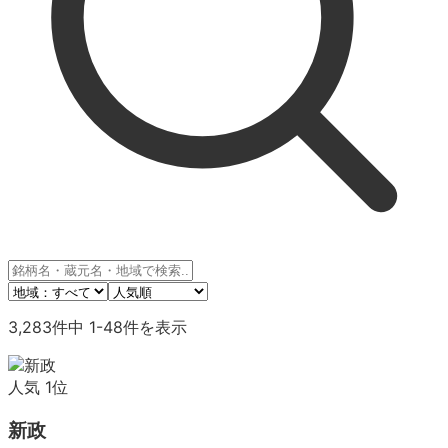
3,283
件中
1
-
48
件を表示
人気
1
位
新政