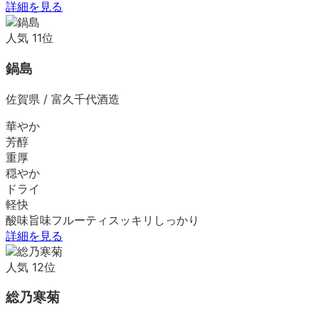
詳細を見る
人気
11
位
鍋島
佐賀県
/
富久千代酒造
華やか
芳醇
重厚
穏やか
ドライ
軽快
酸味
旨味
フルーティ
スッキリ
しっかり
詳細を見る
人気
12
位
総乃寒菊