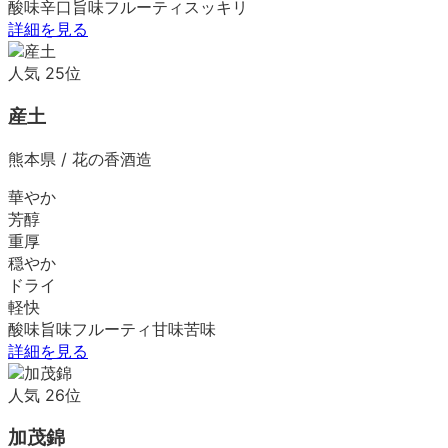
酸味
辛口
旨味
フルーティ
スッキリ
詳細を見る
人気
25
位
産土
熊本県
/
花の香酒造
華やか
芳醇
重厚
穏やか
ドライ
軽快
酸味
旨味
フルーティ
甘味
苦味
詳細を見る
人気
26
位
加茂錦