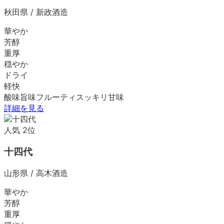
秋田県
/
新政酒造
華やか
芳醇
重厚
穏やか
ドライ
軽快
酸味
旨味
フルーティ
スッキリ
甘味
詳細を見る
人気
2
位
十四代
山形県
/
高木酒造
華やか
芳醇
重厚