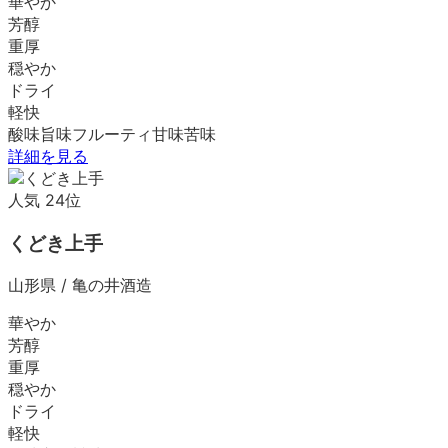
華やか
芳醇
重厚
穏やか
ドライ
軽快
酸味
旨味
フルーティ
甘味
苦味
詳細を見る
人気
24
位
くどき上手
山形県
/
亀の井酒造
華やか
芳醇
重厚
穏やか
ドライ
軽快