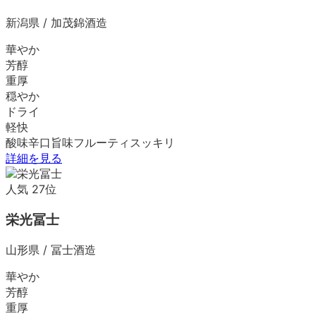
新潟県
/
加茂錦酒造
華やか
芳醇
重厚
穏やか
ドライ
軽快
酸味
辛口
旨味
フルーティ
スッキリ
詳細を見る
人気
27
位
栄光冨士
山形県
/
冨士酒造
華やか
芳醇
重厚