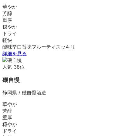
華やか
芳醇
重厚
穏やか
ドライ
軽快
酸味
辛口
旨味
フルーティ
スッキリ
詳細を見る
人気
38
位
磯自慢
静岡県
/
磯自慢酒造
華やか
芳醇
重厚
穏やか
ドライ