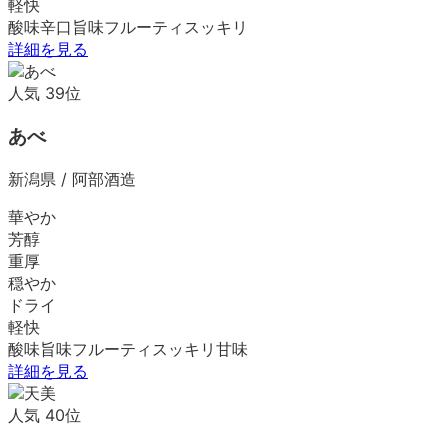
軽快
酸味
辛口
旨味
フルーティ
スッキリ
詳細を見る
人気
39
位
あべ
新潟県
/
阿部酒造
華やか
芳醇
重厚
穏やか
ドライ
軽快
酸味
旨味
フルーティ
スッキリ
甘味
詳細を見る
人気
40
位