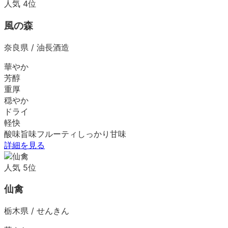
人気
4
位
風の森
奈良県
/
油長酒造
華やか
芳醇
重厚
穏やか
ドライ
軽快
酸味
旨味
フルーティ
しっかり
甘味
詳細を見る
人気
5
位
仙禽
栃木県
/
せんきん