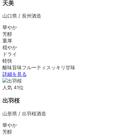
天美
山口県
/
長州酒造
華やか
芳醇
重厚
穏やか
ドライ
軽快
酸味
旨味
フルーティ
スッキリ
甘味
詳細を見る
人気
41
位
出羽桜
山形県
/
出羽桜酒造
華やか
芳醇