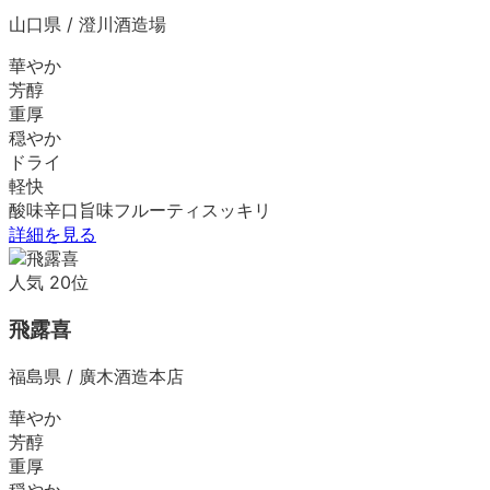
山口県
/
澄川酒造場
華やか
芳醇
重厚
穏やか
ドライ
軽快
酸味
辛口
旨味
フルーティ
スッキリ
詳細を見る
人気
20
位
飛露喜
福島県
/
廣木酒造本店
華やか
芳醇
重厚
穏やか