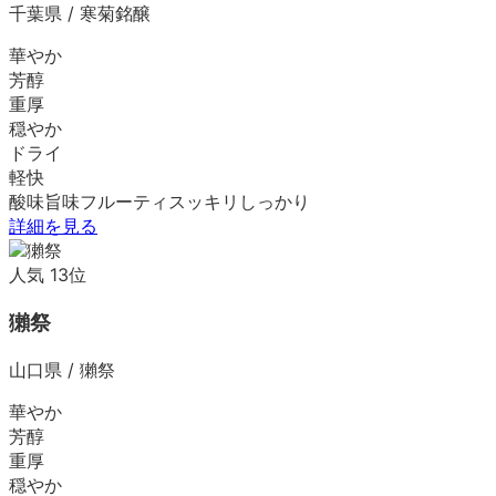
千葉県
/
寒菊銘醸
華やか
芳醇
重厚
穏やか
ドライ
軽快
酸味
旨味
フルーティ
スッキリ
しっかり
詳細を見る
人気
13
位
獺祭
山口県
/
獺祭
華やか
芳醇
重厚
穏やか