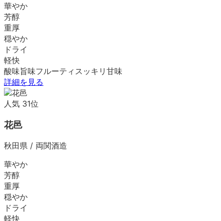
華やか
芳醇
重厚
穏やか
ドライ
軽快
酸味
旨味
フルーティ
スッキリ
甘味
詳細を見る
人気
31
位
花邑
秋田県
/
両関酒造
華やか
芳醇
重厚
穏やか
ドライ
軽快