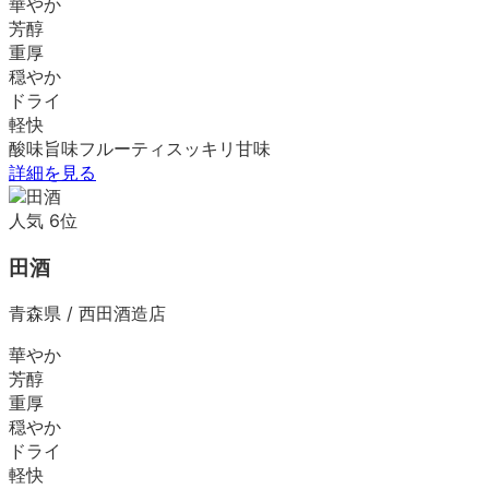
華やか
芳醇
重厚
穏やか
ドライ
軽快
酸味
旨味
フルーティ
スッキリ
甘味
詳細を見る
人気
6
位
田酒
青森県
/
西田酒造店
華やか
芳醇
重厚
穏やか
ドライ
軽快