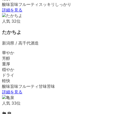
酸味
旨味
フルーティ
スッキリ
しっかり
詳細を見る
人気
32
位
たかちよ
新潟県
/
高千代酒造
華やか
芳醇
重厚
穏やか
ドライ
軽快
酸味
旨味
フルーティ
甘味
苦味
詳細を見る
人気
33
位