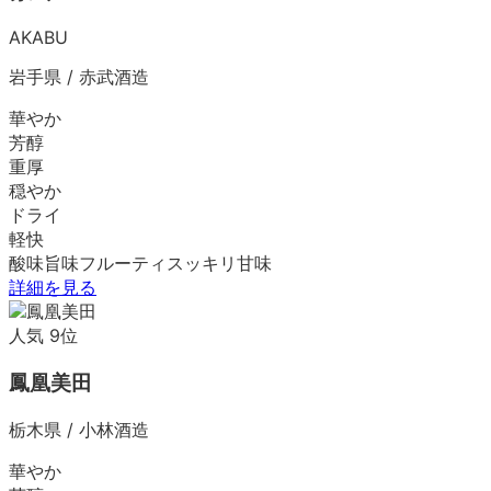
AKABU
岩手県
/
赤武酒造
華やか
芳醇
重厚
穏やか
ドライ
軽快
酸味
旨味
フルーティ
スッキリ
甘味
詳細を見る
人気
9
位
鳳凰美田
栃木県
/
小林酒造
華やか