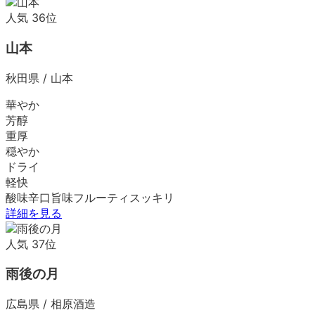
人気
36
位
山本
秋田県
/
山本
華やか
芳醇
重厚
穏やか
ドライ
軽快
酸味
辛口
旨味
フルーティ
スッキリ
詳細を見る
人気
37
位
雨後の月
広島県
/
相原酒造