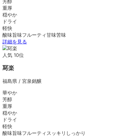
芳醇
重厚
穏やか
ドライ
軽快
酸味
旨味
フルーティ
甘味
苦味
詳細を見る
人気
10
位
冩楽
福島県
/
宮泉銘醸
華やか
芳醇
重厚
穏やか
ドライ
軽快
酸味
旨味
フルーティ
スッキリ
しっかり