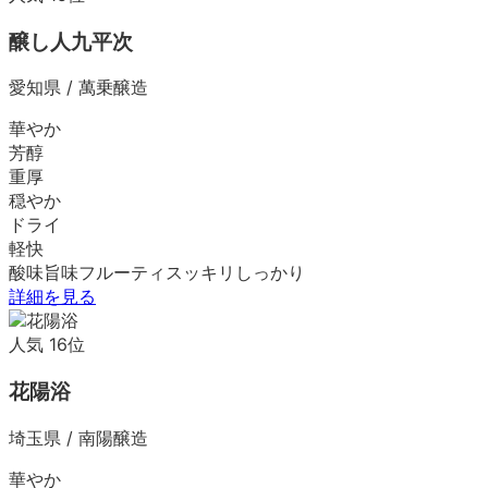
醸し人九平次
愛知県
/
萬乗醸造
華やか
芳醇
重厚
穏やか
ドライ
軽快
酸味
旨味
フルーティ
スッキリ
しっかり
詳細を見る
人気
16
位
花陽浴
埼玉県
/
南陽醸造
華やか