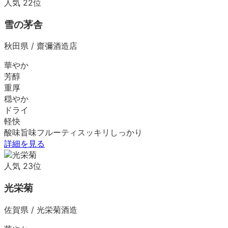
人気
22
位
雪の茅舎
秋田県
/
齋彌酒造店
華やか
芳醇
重厚
穏やか
ドライ
軽快
酸味
旨味
フルーティ
スッキリ
しっかり
詳細を見る
人気
23
位
光栄菊
佐賀県
/
光栄菊酒造