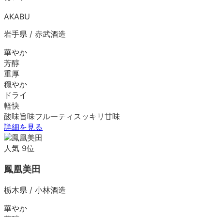
AKABU
岩手県
/
赤武酒造
華やか
芳醇
重厚
穏やか
ドライ
軽快
酸味
旨味
フルーティ
スッキリ
甘味
詳細を見る
人気
9
位
鳳凰美田
栃木県
/
小林酒造
華やか