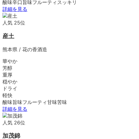
酸味
辛口
旨味
フルーティ
スッキリ
詳細を見る
人気
25
位
産土
熊本県
/
花の香酒造
華やか
芳醇
重厚
穏やか
ドライ
軽快
酸味
旨味
フルーティ
甘味
苦味
詳細を見る
人気
26
位
加茂錦