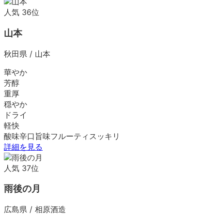
人気
36
位
山本
秋田県
/
山本
華やか
芳醇
重厚
穏やか
ドライ
軽快
酸味
辛口
旨味
フルーティ
スッキリ
詳細を見る
人気
37
位
雨後の月
広島県
/
相原酒造