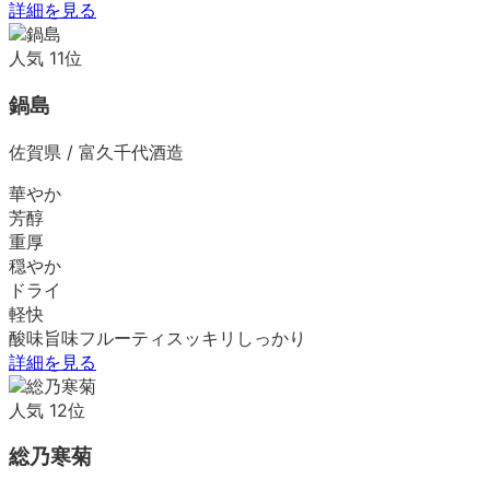
詳細を見る
人気
11
位
鍋島
佐賀県
/
富久千代酒造
華やか
芳醇
重厚
穏やか
ドライ
軽快
酸味
旨味
フルーティ
スッキリ
しっかり
詳細を見る
人気
12
位
総乃寒菊