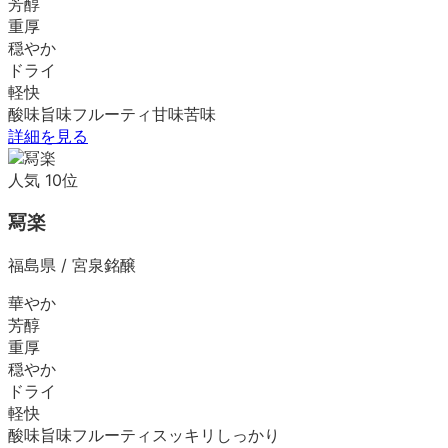
芳醇
重厚
穏やか
ドライ
軽快
酸味
旨味
フルーティ
甘味
苦味
詳細を見る
人気
10
位
冩楽
福島県
/
宮泉銘醸
華やか
芳醇
重厚
穏やか
ドライ
軽快
酸味
旨味
フルーティ
スッキリ
しっかり