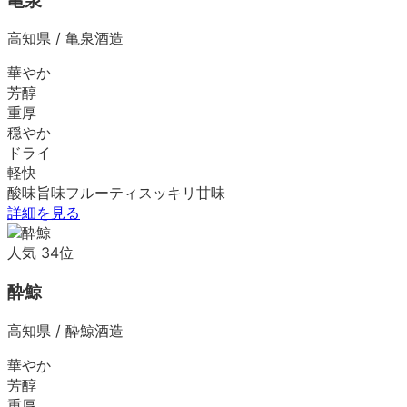
亀泉
高知県
/
亀泉酒造
華やか
芳醇
重厚
穏やか
ドライ
軽快
酸味
旨味
フルーティ
スッキリ
甘味
詳細を見る
人気
34
位
酔鯨
高知県
/
酔鯨酒造
華やか
芳醇
重厚