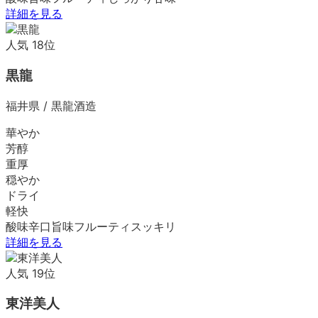
詳細を見る
人気
18
位
黒龍
福井県
/
黒龍酒造
華やか
芳醇
重厚
穏やか
ドライ
軽快
酸味
辛口
旨味
フルーティ
スッキリ
詳細を見る
人気
19
位
東洋美人