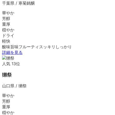
千葉県
/
寒菊銘醸
華やか
芳醇
重厚
穏やか
ドライ
軽快
酸味
旨味
フルーティ
スッキリ
しっかり
詳細を見る
人気
13
位
獺祭
山口県
/
獺祭
華やか
芳醇
重厚
穏やか