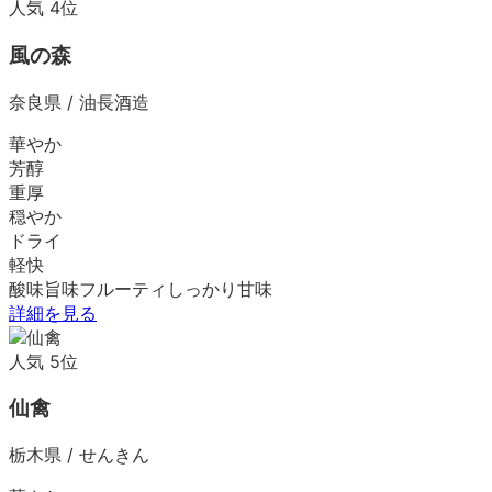
人気
4
位
風の森
奈良県
/
油長酒造
華やか
芳醇
重厚
穏やか
ドライ
軽快
酸味
旨味
フルーティ
しっかり
甘味
詳細を見る
人気
5
位
仙禽
栃木県
/
せんきん