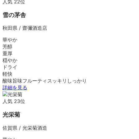
人気
22
位
雪の茅舎
秋田県
/
齋彌酒造店
華やか
芳醇
重厚
穏やか
ドライ
軽快
酸味
旨味
フルーティ
スッキリ
しっかり
詳細を見る
人気
23
位
光栄菊
佐賀県
/
光栄菊酒造