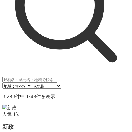
3,283
件中
1
-
48
件を表示
人気
1
位
新政