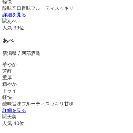
軽快
酸味
辛口
旨味
フルーティ
スッキリ
詳細を見る
人気
39
位
あべ
新潟県
/
阿部酒造
華やか
芳醇
重厚
穏やか
ドライ
軽快
酸味
旨味
フルーティ
スッキリ
甘味
詳細を見る
人気
40
位