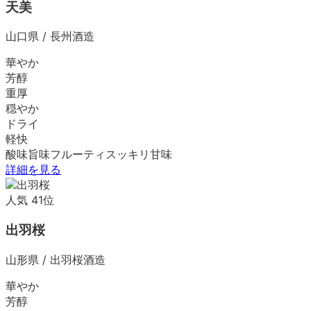
天美
山口県
/
長州酒造
華やか
芳醇
重厚
穏やか
ドライ
軽快
酸味
旨味
フルーティ
スッキリ
甘味
詳細を見る
人気
41
位
出羽桜
山形県
/
出羽桜酒造
華やか
芳醇