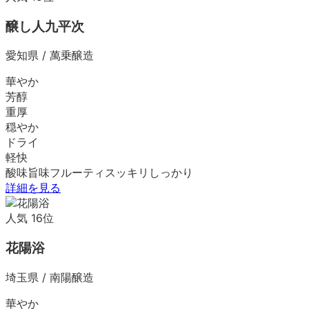
醸し人九平次
愛知県
/
萬乗醸造
華やか
芳醇
重厚
穏やか
ドライ
軽快
酸味
旨味
フルーティ
スッキリ
しっかり
詳細を見る
人気
16
位
花陽浴
埼玉県
/
南陽醸造
華やか