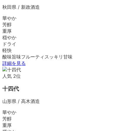
秋田県
/
新政酒造
華やか
芳醇
重厚
穏やか
ドライ
軽快
酸味
旨味
フルーティ
スッキリ
甘味
詳細を見る
人気
2
位
十四代
山形県
/
高木酒造
華やか
芳醇
重厚