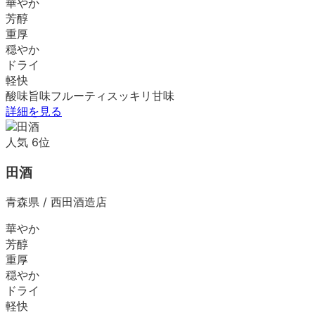
華やか
芳醇
重厚
穏やか
ドライ
軽快
酸味
旨味
フルーティ
スッキリ
甘味
詳細を見る
人気
6
位
田酒
青森県
/
西田酒造店
華やか
芳醇
重厚
穏やか
ドライ
軽快