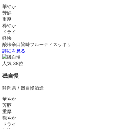
華やか
芳醇
重厚
穏やか
ドライ
軽快
酸味
辛口
旨味
フルーティ
スッキリ
詳細を見る
人気
38
位
磯自慢
静岡県
/
磯自慢酒造
華やか
芳醇
重厚
穏やか
ドライ