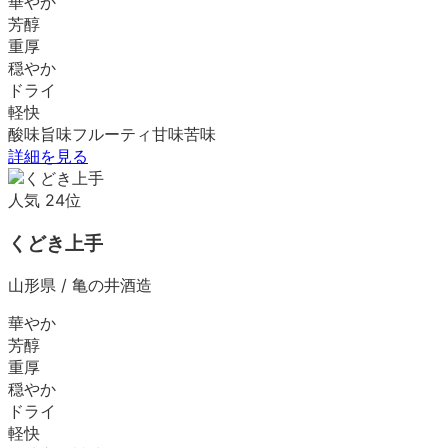
華やか
芳醇
重厚
穏やか
ドライ
軽快
酸味
旨味
フルーティ
甘味
苦味
詳細を見る
人気
24
位
くどき上手
山形県
/
亀の井酒造
華やか
芳醇
重厚
穏やか
ドライ
軽快