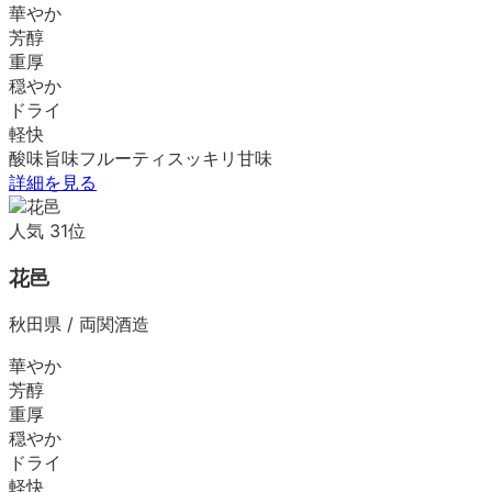
華やか
芳醇
重厚
穏やか
ドライ
軽快
酸味
旨味
フルーティ
スッキリ
甘味
詳細を見る
人気
31
位
花邑
秋田県
/
両関酒造
華やか
芳醇
重厚
穏やか
ドライ
軽快