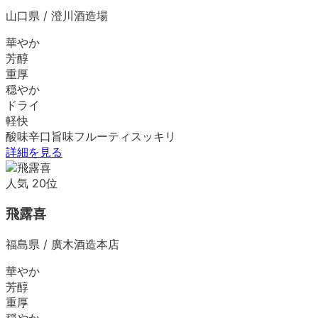
山口県
/
澄川酒造場
華やか
芳醇
重厚
穏やか
ドライ
軽快
酸味
辛口
旨味
フルーティ
スッキリ
詳細を見る
人気
20
位
飛露喜
福島県
/
廣木酒造本店
華やか
芳醇
重厚
穏やか