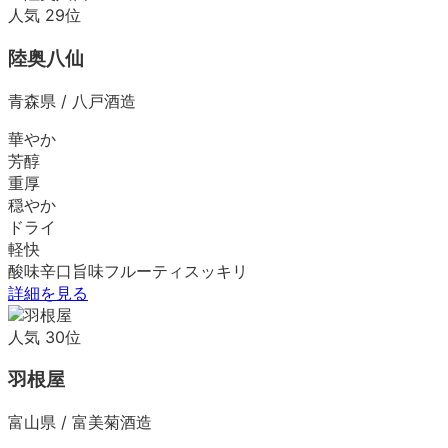
人気
29
位
陸奥八仙
青森県
/
八戸酒造
華やか
芳醇
重厚
穏やか
ドライ
軽快
酸味
辛口
旨味
フルーティ
スッキリ
詳細を見る
人気
30
位
羽根屋
富山県
/
富美菊酒造