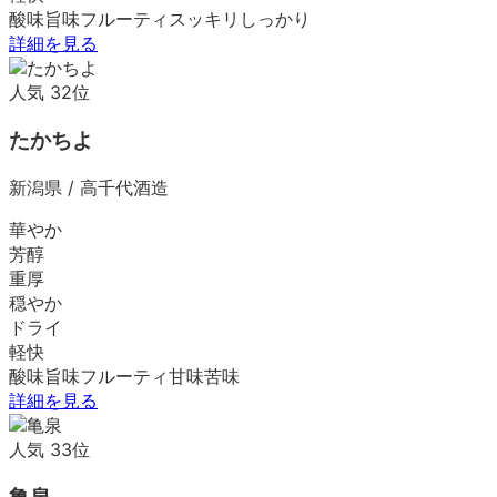
酸味
旨味
フルーティ
スッキリ
しっかり
詳細を見る
人気
32
位
たかちよ
新潟県
/
高千代酒造
華やか
芳醇
重厚
穏やか
ドライ
軽快
酸味
旨味
フルーティ
甘味
苦味
詳細を見る
人気
33
位