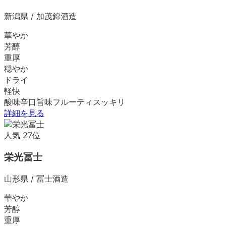
新潟県
/
加茂錦酒造
華やか
芳醇
重厚
穏やか
ドライ
軽快
酸味
辛口
旨味
フルーティ
スッキリ
詳細を見る
人気
27
位
栄光冨士
山形県
/
冨士酒造
華やか
芳醇
重厚