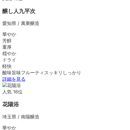
醸し人九平次
愛知県
/
萬乗醸造
華やか
芳醇
重厚
穏やか
ドライ
軽快
酸味
旨味
フルーティ
スッキリ
しっかり
詳細を見る
人気
16
位
花陽浴
埼玉県
/
南陽醸造
華やか