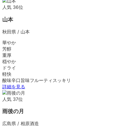
人気
36
位
山本
秋田県
/
山本
華やか
芳醇
重厚
穏やか
ドライ
軽快
酸味
辛口
旨味
フルーティ
スッキリ
詳細を見る
人気
37
位
雨後の月
広島県
/
相原酒造