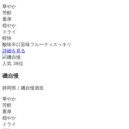
華やか
芳醇
重厚
穏やか
ドライ
軽快
酸味
辛口
旨味
フルーティ
スッキリ
詳細を見る
人気
38
位
磯自慢
静岡県
/
磯自慢酒造
華やか
芳醇
重厚
穏やか
ドライ