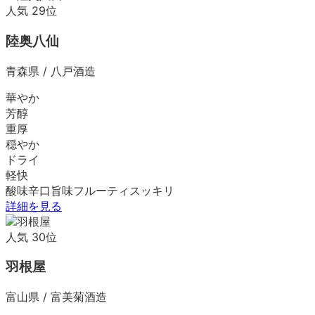
人気
29
位
陸奥八仙
青森県
/
八戸酒造
華やか
芳醇
重厚
穏やか
ドライ
軽快
酸味
辛口
旨味
フルーティ
スッキリ
詳細を見る
人気
30
位
羽根屋
富山県
/
富美菊酒造