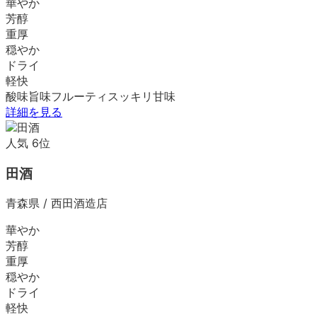
華やか
芳醇
重厚
穏やか
ドライ
軽快
酸味
旨味
フルーティ
スッキリ
甘味
詳細を見る
人気
6
位
田酒
青森県
/
西田酒造店
華やか
芳醇
重厚
穏やか
ドライ
軽快