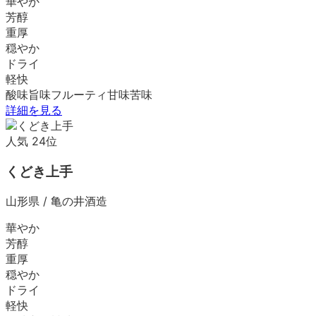
華やか
芳醇
重厚
穏やか
ドライ
軽快
酸味
旨味
フルーティ
甘味
苦味
詳細を見る
人気
24
位
くどき上手
山形県
/
亀の井酒造
華やか
芳醇
重厚
穏やか
ドライ
軽快