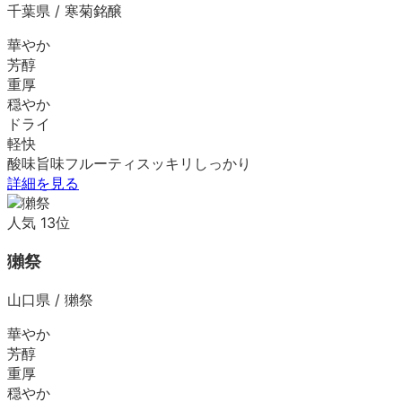
千葉県
/
寒菊銘醸
華やか
芳醇
重厚
穏やか
ドライ
軽快
酸味
旨味
フルーティ
スッキリ
しっかり
詳細を見る
人気
13
位
獺祭
山口県
/
獺祭
華やか
芳醇
重厚
穏やか