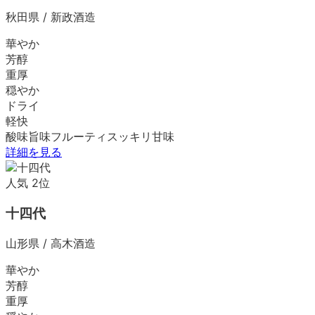
秋田県
/
新政酒造
華やか
芳醇
重厚
穏やか
ドライ
軽快
酸味
旨味
フルーティ
スッキリ
甘味
詳細を見る
人気
2
位
十四代
山形県
/
高木酒造
華やか
芳醇
重厚