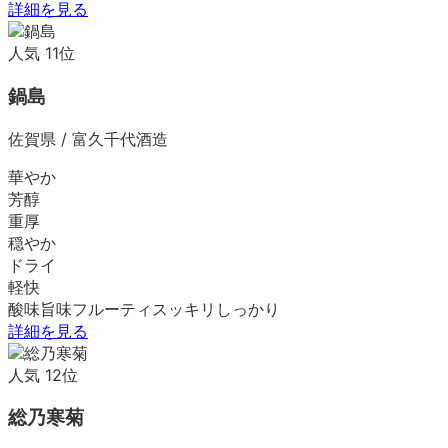
詳細を見る
人気
11
位
鍋島
佐賀県
/
富久千代酒造
華やか
芳醇
重厚
穏やか
ドライ
軽快
酸味
旨味
フルーティ
スッキリ
しっかり
詳細を見る
人気
12
位
総乃寒菊