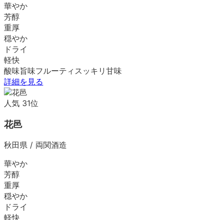
華やか
芳醇
重厚
穏やか
ドライ
軽快
酸味
旨味
フルーティ
スッキリ
甘味
詳細を見る
人気
31
位
花邑
秋田県
/
両関酒造
華やか
芳醇
重厚
穏やか
ドライ
軽快