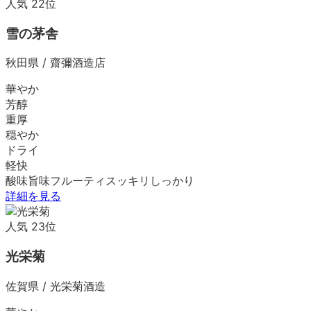
人気
22
位
雪の茅舎
秋田県
/
齋彌酒造店
華やか
芳醇
重厚
穏やか
ドライ
軽快
酸味
旨味
フルーティ
スッキリ
しっかり
詳細を見る
人気
23
位
光栄菊
佐賀県
/
光栄菊酒造