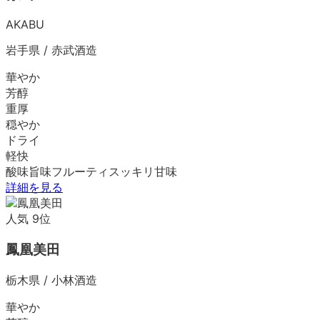
AKABU
岩手県
/
赤武酒造
華やか
芳醇
重厚
穏やか
ドライ
軽快
酸味
旨味
フルーティ
スッキリ
甘味
詳細を見る
人気
9
位
鳳凰美田
栃木県
/
小林酒造
華やか