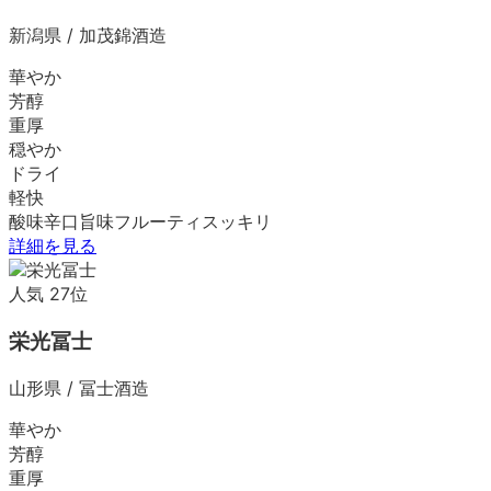
新潟県
/
加茂錦酒造
華やか
芳醇
重厚
穏やか
ドライ
軽快
酸味
辛口
旨味
フルーティ
スッキリ
詳細を見る
人気
27
位
栄光冨士
山形県
/
冨士酒造
華やか
芳醇
重厚