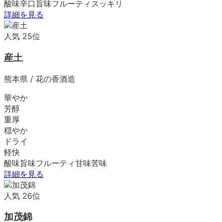
酸味
辛口
旨味
フルーティ
スッキリ
詳細を見る
人気
25
位
産土
熊本県
/
花の香酒造
華やか
芳醇
重厚
穏やか
ドライ
軽快
酸味
旨味
フルーティ
甘味
苦味
詳細を見る
人気
26
位
加茂錦