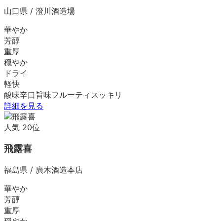
山口県
/
澄川酒造場
華やか
芳醇
重厚
穏やか
ドライ
軽快
酸味
辛口
旨味
フルーティ
スッキリ
詳細を見る
人気
20
位
飛露喜
福島県
/
廣木酒造本店
華やか
芳醇
重厚
穏やか