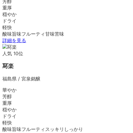
芳醇
重厚
穏やか
ドライ
軽快
酸味
旨味
フルーティ
甘味
苦味
詳細を見る
人気
10
位
冩楽
福島県
/
宮泉銘醸
華やか
芳醇
重厚
穏やか
ドライ
軽快
酸味
旨味
フルーティ
スッキリ
しっかり