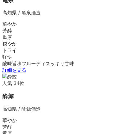
亀泉
高知県
/
亀泉酒造
華やか
芳醇
重厚
穏やか
ドライ
軽快
酸味
旨味
フルーティ
スッキリ
甘味
詳細を見る
人気
34
位
酔鯨
高知県
/
酔鯨酒造
華やか
芳醇
重厚