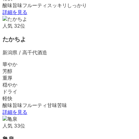
酸味
旨味
フルーティ
スッキリ
しっかり
詳細を見る
人気
32
位
たかちよ
新潟県
/
高千代酒造
華やか
芳醇
重厚
穏やか
ドライ
軽快
酸味
旨味
フルーティ
甘味
苦味
詳細を見る
人気
33
位