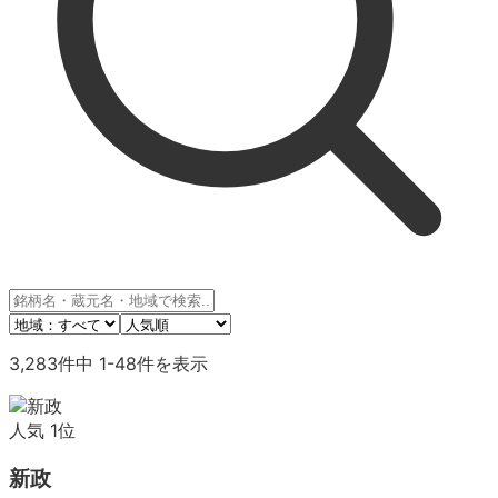
3,283
件中
1
-
48
件を表示
人気
1
位
新政