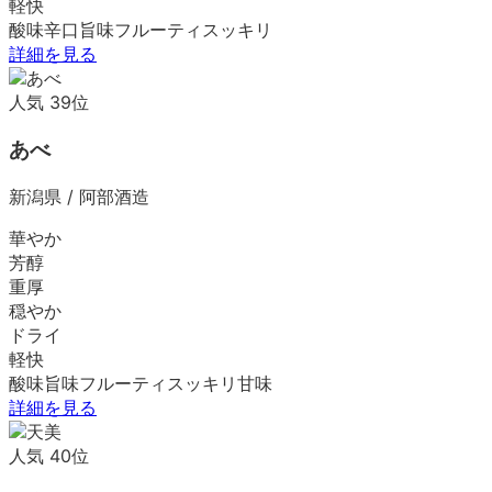
軽快
酸味
辛口
旨味
フルーティ
スッキリ
詳細を見る
人気
39
位
あべ
新潟県
/
阿部酒造
華やか
芳醇
重厚
穏やか
ドライ
軽快
酸味
旨味
フルーティ
スッキリ
甘味
詳細を見る
人気
40
位