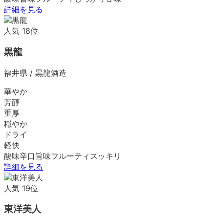
詳細を見る
人気
18
位
黒龍
福井県
/
黒龍酒造
華やか
芳醇
重厚
穏やか
ドライ
軽快
酸味
辛口
旨味
フルーティ
スッキリ
詳細を見る
人気
19
位
東洋美人