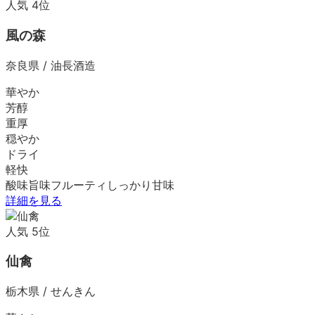
人気
4
位
風の森
奈良県
/
油長酒造
華やか
芳醇
重厚
穏やか
ドライ
軽快
酸味
旨味
フルーティ
しっかり
甘味
詳細を見る
人気
5
位
仙禽
栃木県
/
せんきん