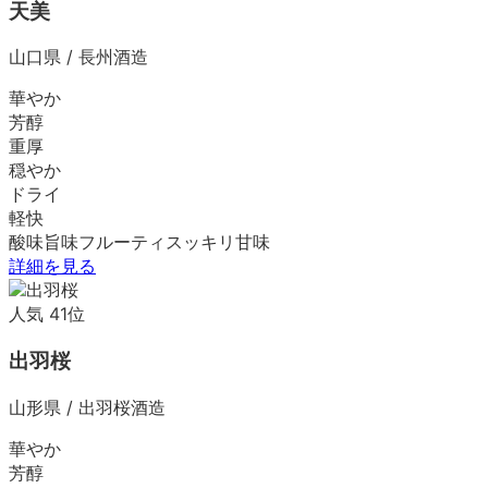
天美
山口県
/
長州酒造
華やか
芳醇
重厚
穏やか
ドライ
軽快
酸味
旨味
フルーティ
スッキリ
甘味
詳細を見る
人気
41
位
出羽桜
山形県
/
出羽桜酒造
華やか
芳醇