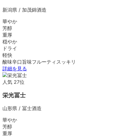
新潟県
/
加茂錦酒造
華やか
芳醇
重厚
穏やか
ドライ
軽快
酸味
辛口
旨味
フルーティ
スッキリ
詳細を見る
人気
27
位
栄光冨士
山形県
/
冨士酒造
華やか
芳醇
重厚