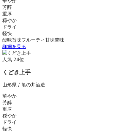
華やか
芳醇
重厚
穏やか
ドライ
軽快
酸味
旨味
フルーティ
甘味
苦味
詳細を見る
人気
24
位
くどき上手
山形県
/
亀の井酒造
華やか
芳醇
重厚
穏やか
ドライ
軽快