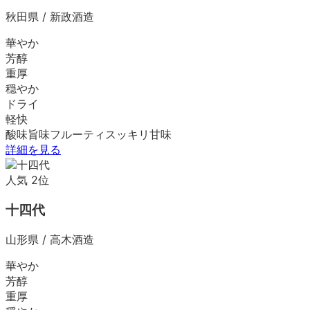
秋田県
/
新政酒造
華やか
芳醇
重厚
穏やか
ドライ
軽快
酸味
旨味
フルーティ
スッキリ
甘味
詳細を見る
人気
2
位
十四代
山形県
/
高木酒造
華やか
芳醇
重厚