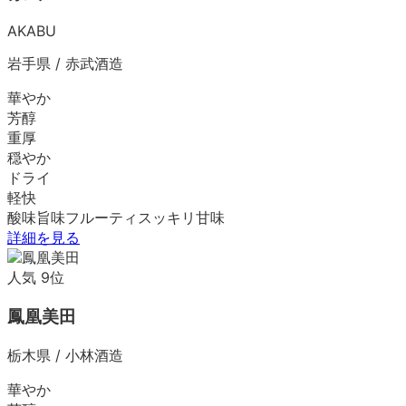
AKABU
岩手県
/
赤武酒造
華やか
芳醇
重厚
穏やか
ドライ
軽快
酸味
旨味
フルーティ
スッキリ
甘味
詳細を見る
人気
9
位
鳳凰美田
栃木県
/
小林酒造
華やか