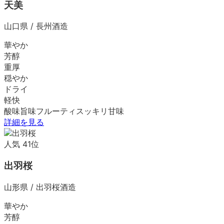
天美
山口県
/
長州酒造
華やか
芳醇
重厚
穏やか
ドライ
軽快
酸味
旨味
フルーティ
スッキリ
甘味
詳細を見る
人気
41
位
出羽桜
山形県
/
出羽桜酒造
華やか
芳醇