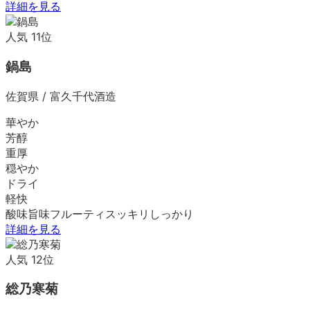
詳細を見る
人気
11
位
鍋島
佐賀県
/
富久千代酒造
華やか
芳醇
重厚
穏やか
ドライ
軽快
酸味
旨味
フルーティ
スッキリ
しっかり
詳細を見る
人気
12
位
総乃寒菊