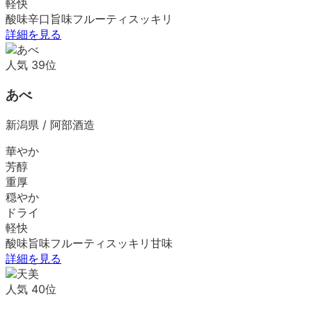
軽快
酸味
辛口
旨味
フルーティ
スッキリ
詳細を見る
人気
39
位
あべ
新潟県
/
阿部酒造
華やか
芳醇
重厚
穏やか
ドライ
軽快
酸味
旨味
フルーティ
スッキリ
甘味
詳細を見る
人気
40
位