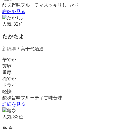
酸味
旨味
フルーティ
スッキリ
しっかり
詳細を見る
人気
32
位
たかちよ
新潟県
/
高千代酒造
華やか
芳醇
重厚
穏やか
ドライ
軽快
酸味
旨味
フルーティ
甘味
苦味
詳細を見る
人気
33
位