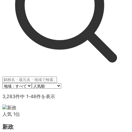
3,283
件中
1
-
48
件を表示
人気
1
位
新政