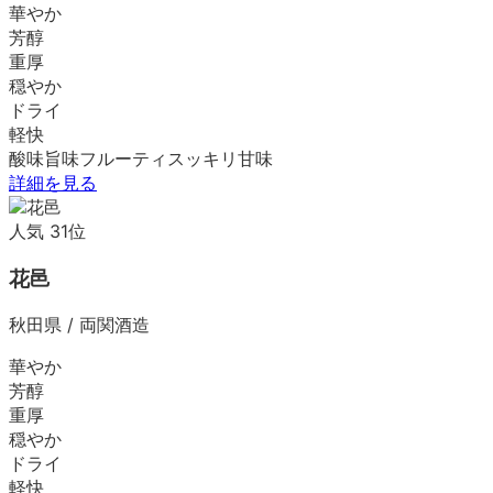
華やか
芳醇
重厚
穏やか
ドライ
軽快
酸味
旨味
フルーティ
スッキリ
甘味
詳細を見る
人気
31
位
花邑
秋田県
/
両関酒造
華やか
芳醇
重厚
穏やか
ドライ
軽快