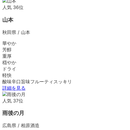
人気
36
位
山本
秋田県
/
山本
華やか
芳醇
重厚
穏やか
ドライ
軽快
酸味
辛口
旨味
フルーティ
スッキリ
詳細を見る
人気
37
位
雨後の月
広島県
/
相原酒造