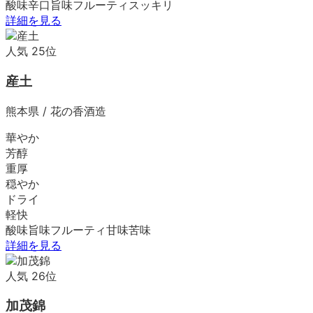
酸味
辛口
旨味
フルーティ
スッキリ
詳細を見る
人気
25
位
産土
熊本県
/
花の香酒造
華やか
芳醇
重厚
穏やか
ドライ
軽快
酸味
旨味
フルーティ
甘味
苦味
詳細を見る
人気
26
位
加茂錦