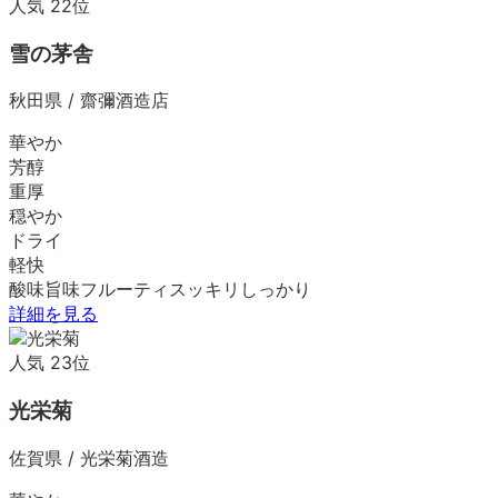
人気
22
位
雪の茅舎
秋田県
/
齋彌酒造店
華やか
芳醇
重厚
穏やか
ドライ
軽快
酸味
旨味
フルーティ
スッキリ
しっかり
詳細を見る
人気
23
位
光栄菊
佐賀県
/
光栄菊酒造