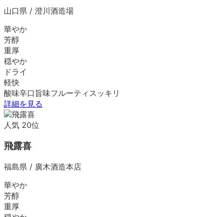
山口県
/
澄川酒造場
華やか
芳醇
重厚
穏やか
ドライ
軽快
酸味
辛口
旨味
フルーティ
スッキリ
詳細を見る
人気
20
位
飛露喜
福島県
/
廣木酒造本店
華やか
芳醇
重厚
穏やか