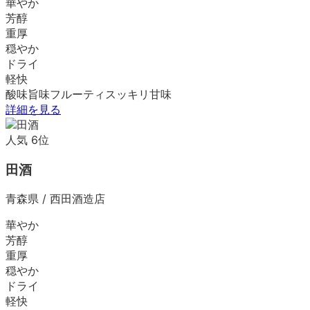
華やか
芳醇
重厚
穏やか
ドライ
軽快
酸味
旨味
フルーティ
スッキリ
甘味
詳細を見る
人気
6
位
田酒
青森県
/
西田酒造店
華やか
芳醇
重厚
穏やか
ドライ
軽快