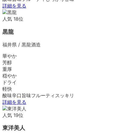
詳細を見る
人気
18
位
黒龍
福井県
/
黒龍酒造
華やか
芳醇
重厚
穏やか
ドライ
軽快
酸味
辛口
旨味
フルーティ
スッキリ
詳細を見る
人気
19
位
東洋美人