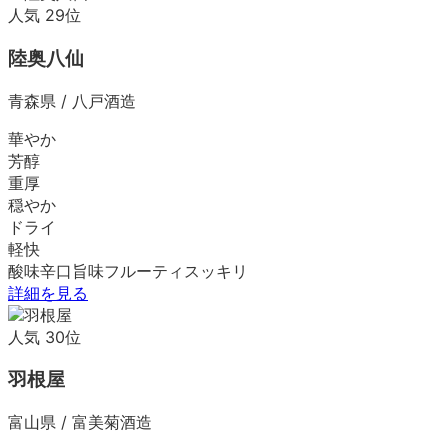
人気
29
位
陸奥八仙
青森県
/
八戸酒造
華やか
芳醇
重厚
穏やか
ドライ
軽快
酸味
辛口
旨味
フルーティ
スッキリ
詳細を見る
人気
30
位
羽根屋
富山県
/
富美菊酒造