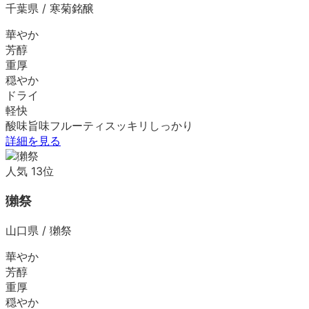
千葉県
/
寒菊銘醸
華やか
芳醇
重厚
穏やか
ドライ
軽快
酸味
旨味
フルーティ
スッキリ
しっかり
詳細を見る
人気
13
位
獺祭
山口県
/
獺祭
華やか
芳醇
重厚
穏やか