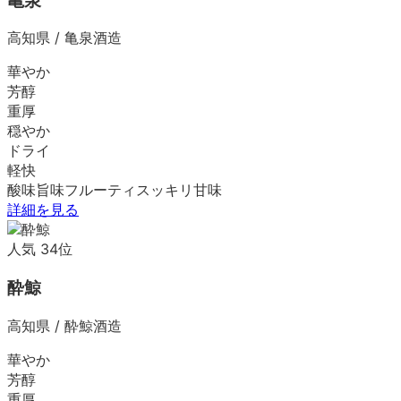
亀泉
高知県
/
亀泉酒造
華やか
芳醇
重厚
穏やか
ドライ
軽快
酸味
旨味
フルーティ
スッキリ
甘味
詳細を見る
人気
34
位
酔鯨
高知県
/
酔鯨酒造
華やか
芳醇
重厚