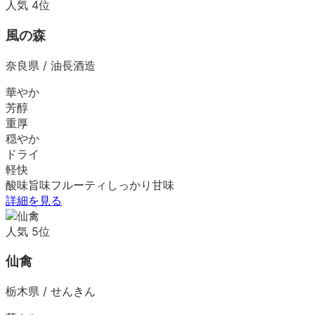
人気
4
位
風の森
奈良県
/
油長酒造
華やか
芳醇
重厚
穏やか
ドライ
軽快
酸味
旨味
フルーティ
しっかり
甘味
詳細を見る
人気
5
位
仙禽
栃木県
/
せんきん