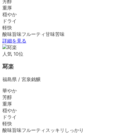
芳醇
重厚
穏やか
ドライ
軽快
酸味
旨味
フルーティ
甘味
苦味
詳細を見る
人気
10
位
冩楽
福島県
/
宮泉銘醸
華やか
芳醇
重厚
穏やか
ドライ
軽快
酸味
旨味
フルーティ
スッキリ
しっかり