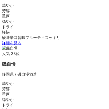
華やか
芳醇
重厚
穏やか
ドライ
軽快
酸味
辛口
旨味
フルーティ
スッキリ
詳細を見る
人気
38
位
磯自慢
静岡県
/
磯自慢酒造
華やか
芳醇
重厚
穏やか
ドライ