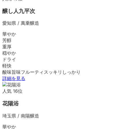
醸し人九平次
愛知県
/
萬乗醸造
華やか
芳醇
重厚
穏やか
ドライ
軽快
酸味
旨味
フルーティ
スッキリ
しっかり
詳細を見る
人気
16
位
花陽浴
埼玉県
/
南陽醸造
華やか