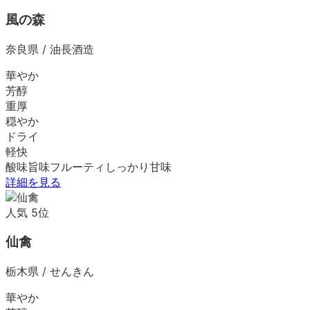
風の森
奈良県
/
油長酒造
華やか
芳醇
重厚
穏やか
ドライ
軽快
酸味
旨味
フルーティ
しっかり
甘味
詳細を見る
人気
5
位
仙禽
栃木県
/
せんきん
華やか