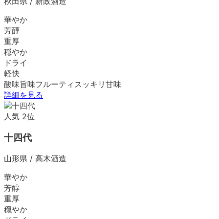
秋田県
/
新政酒造
華やか
芳醇
重厚
穏やか
ドライ
軽快
酸味
旨味
フルーティ
スッキリ
甘味
詳細を見る
人気
2
位
十四代
山形県
/
高木酒造
華やか
芳醇
重厚
穏やか