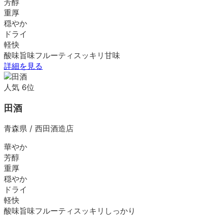
芳醇
重厚
穏やか
ドライ
軽快
酸味
旨味
フルーティ
スッキリ
甘味
詳細を見る
人気
6
位
田酒
青森県
/
西田酒造店
華やか
芳醇
重厚
穏やか
ドライ
軽快
酸味
旨味
フルーティ
スッキリ
しっかり