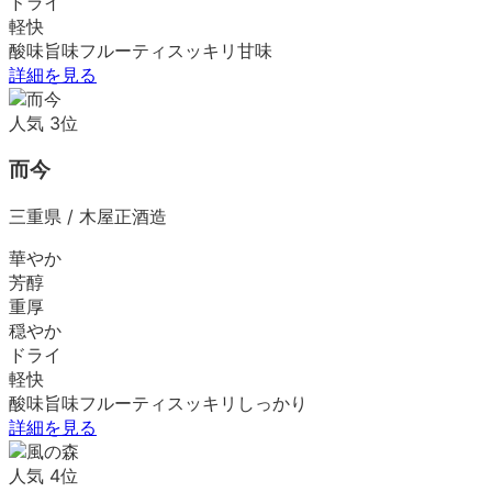
ドライ
軽快
酸味
旨味
フルーティ
スッキリ
甘味
詳細を見る
人気
3
位
而今
三重県
/
木屋正酒造
華やか
芳醇
重厚
穏やか
ドライ
軽快
酸味
旨味
フルーティ
スッキリ
しっかり
詳細を見る
人気
4
位