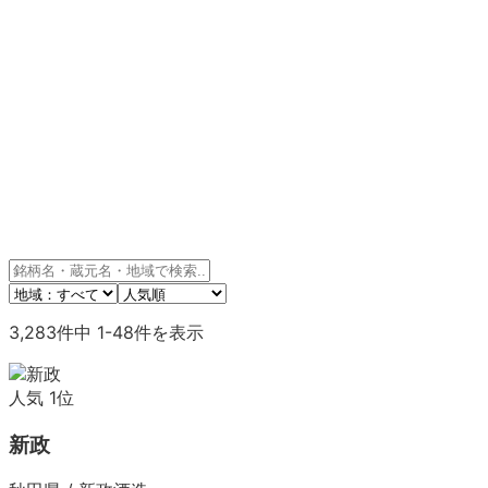
3,283
件中
1
-
48
件を表示
人気
1
位
新政