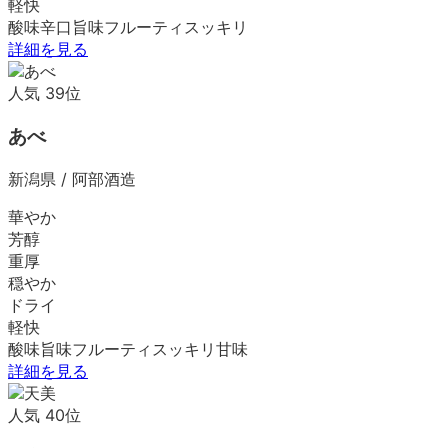
軽快
酸味
辛口
旨味
フルーティ
スッキリ
詳細を見る
人気
39
位
あべ
新潟県
/
阿部酒造
華やか
芳醇
重厚
穏やか
ドライ
軽快
酸味
旨味
フルーティ
スッキリ
甘味
詳細を見る
人気
40
位