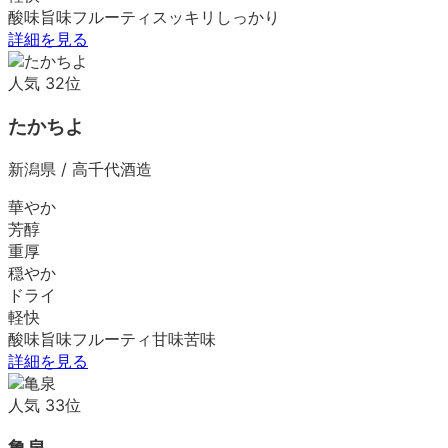
酸味
旨味
フルーティ
スッキリ
しっかり
詳細を見る
人気
32
位
たかちよ
新潟県
/
高千代酒造
華やか
芳醇
重厚
穏やか
ドライ
軽快
酸味
旨味
フルーティ
甘味
苦味
詳細を見る
人気
33
位