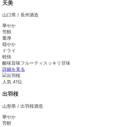
天美
山口県
/
長州酒造
華やか
芳醇
重厚
穏やか
ドライ
軽快
酸味
旨味
フルーティ
スッキリ
甘味
詳細を見る
人気
41
位
出羽桜
山形県
/
出羽桜酒造
華やか
芳醇