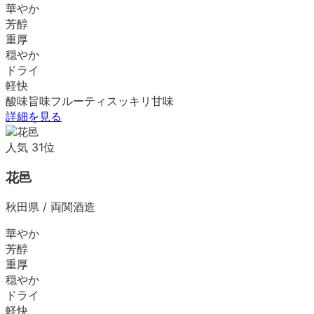
華やか
芳醇
重厚
穏やか
ドライ
軽快
酸味
旨味
フルーティ
スッキリ
甘味
詳細を見る
人気
31
位
花邑
秋田県
/
両関酒造
華やか
芳醇
重厚
穏やか
ドライ
軽快