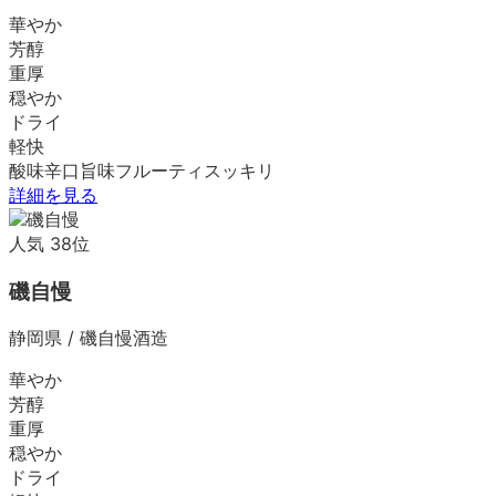
華やか
芳醇
重厚
穏やか
ドライ
軽快
酸味
辛口
旨味
フルーティ
スッキリ
詳細を見る
人気
38
位
磯自慢
静岡県
/
磯自慢酒造
華やか
芳醇
重厚
穏やか
ドライ