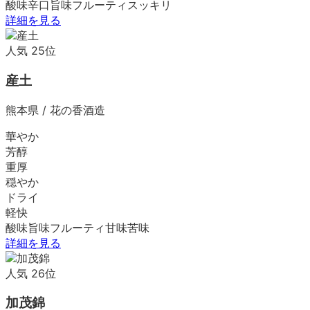
酸味
辛口
旨味
フルーティ
スッキリ
詳細を見る
人気
25
位
産土
熊本県
/
花の香酒造
華やか
芳醇
重厚
穏やか
ドライ
軽快
酸味
旨味
フルーティ
甘味
苦味
詳細を見る
人気
26
位
加茂錦