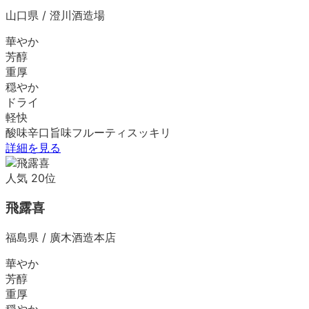
山口県
/
澄川酒造場
華やか
芳醇
重厚
穏やか
ドライ
軽快
酸味
辛口
旨味
フルーティ
スッキリ
詳細を見る
人気
20
位
飛露喜
福島県
/
廣木酒造本店
華やか
芳醇
重厚
穏やか