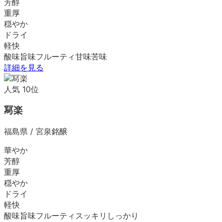
芳醇
重厚
穏やか
ドライ
軽快
酸味
旨味
フルーティ
甘味
苦味
詳細を見る
人気
10
位
冩楽
福島県
/
宮泉銘醸
華やか
芳醇
重厚
穏やか
ドライ
軽快
酸味
旨味
フルーティ
スッキリ
しっかり