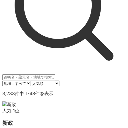
3,283
件中
1
-
48
件を表示
人気
1
位
新政