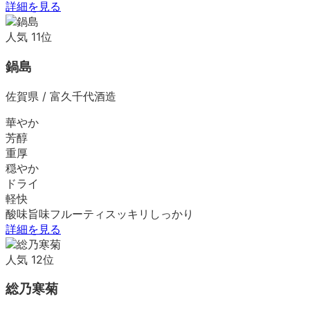
詳細を見る
人気
11
位
鍋島
佐賀県
/
富久千代酒造
華やか
芳醇
重厚
穏やか
ドライ
軽快
酸味
旨味
フルーティ
スッキリ
しっかり
詳細を見る
人気
12
位
総乃寒菊