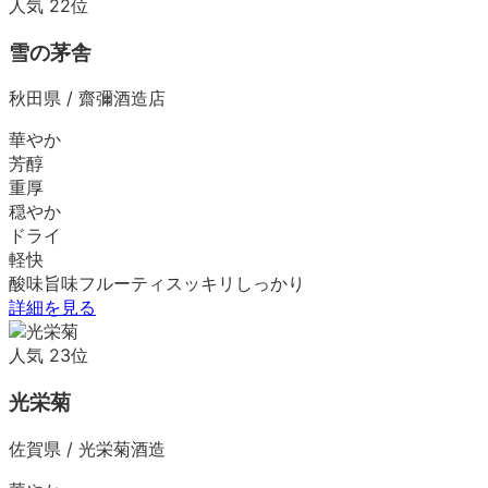
人気
22
位
雪の茅舎
秋田県
/
齋彌酒造店
華やか
芳醇
重厚
穏やか
ドライ
軽快
酸味
旨味
フルーティ
スッキリ
しっかり
詳細を見る
人気
23
位
光栄菊
佐賀県
/
光栄菊酒造