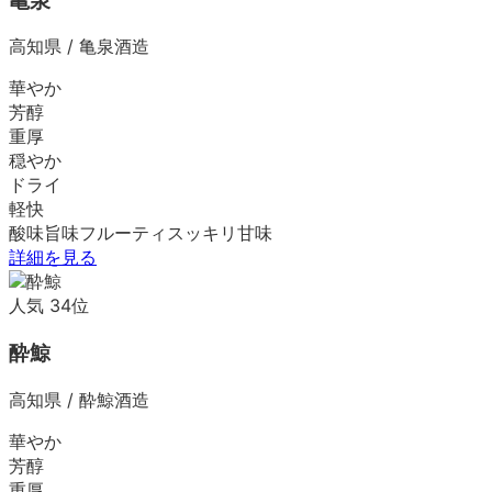
亀泉
高知県
/
亀泉酒造
華やか
芳醇
重厚
穏やか
ドライ
軽快
酸味
旨味
フルーティ
スッキリ
甘味
詳細を見る
人気
34
位
酔鯨
高知県
/
酔鯨酒造
華やか
芳醇
重厚