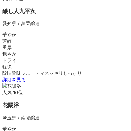
醸し人九平次
愛知県
/
萬乗醸造
華やか
芳醇
重厚
穏やか
ドライ
軽快
酸味
旨味
フルーティ
スッキリ
しっかり
詳細を見る
人気
16
位
花陽浴
埼玉県
/
南陽醸造
華やか