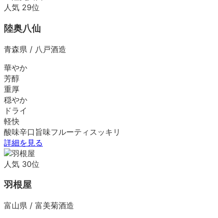
人気
29
位
陸奥八仙
青森県
/
八戸酒造
華やか
芳醇
重厚
穏やか
ドライ
軽快
酸味
辛口
旨味
フルーティ
スッキリ
詳細を見る
人気
30
位
羽根屋
富山県
/
富美菊酒造