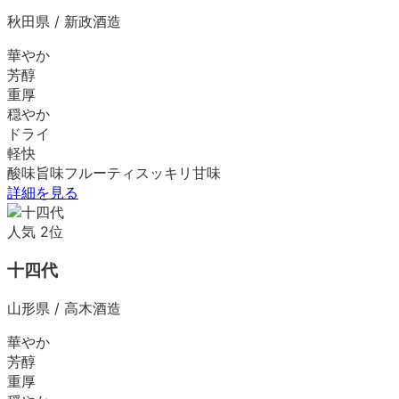
秋田県
/
新政酒造
華やか
芳醇
重厚
穏やか
ドライ
軽快
酸味
旨味
フルーティ
スッキリ
甘味
詳細を見る
人気
2
位
十四代
山形県
/
高木酒造
華やか
芳醇
重厚