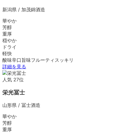
新潟県
/
加茂錦酒造
華やか
芳醇
重厚
穏やか
ドライ
軽快
酸味
辛口
旨味
フルーティ
スッキリ
詳細を見る
人気
27
位
栄光冨士
山形県
/
冨士酒造
華やか
芳醇
重厚