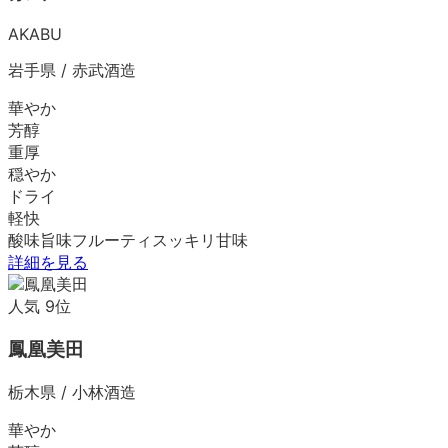
AKABU
岩手県
/
赤武酒造
華やか
芳醇
重厚
穏やか
ドライ
軽快
酸味
旨味
フルーティ
スッキリ
甘味
詳細を見る
人気
9
位
鳳凰美田
栃木県
/
小林酒造
華やか