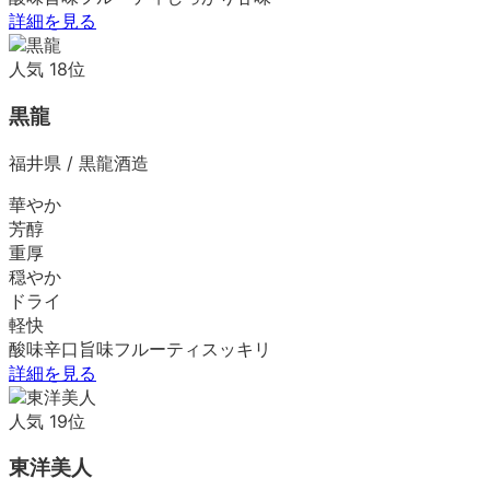
詳細を見る
人気
18
位
黒龍
福井県
/
黒龍酒造
華やか
芳醇
重厚
穏やか
ドライ
軽快
酸味
辛口
旨味
フルーティ
スッキリ
詳細を見る
人気
19
位
東洋美人