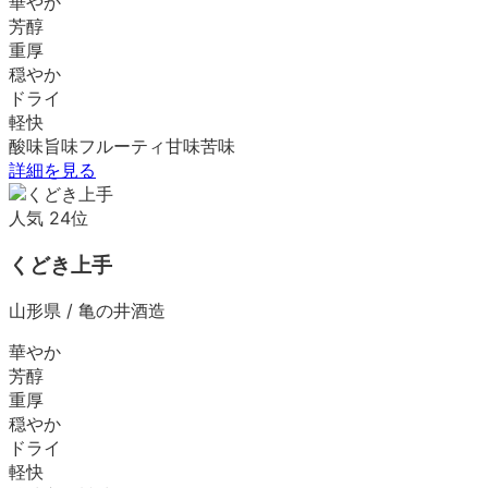
華やか
芳醇
重厚
穏やか
ドライ
軽快
酸味
旨味
フルーティ
甘味
苦味
詳細を見る
人気
24
位
くどき上手
山形県
/
亀の井酒造
華やか
芳醇
重厚
穏やか
ドライ
軽快