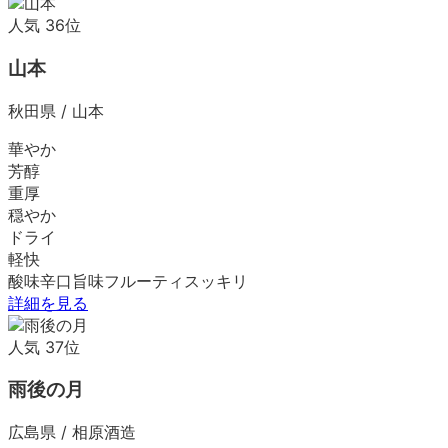
人気
36
位
山本
秋田県
/
山本
華やか
芳醇
重厚
穏やか
ドライ
軽快
酸味
辛口
旨味
フルーティ
スッキリ
詳細を見る
人気
37
位
雨後の月
広島県
/
相原酒造