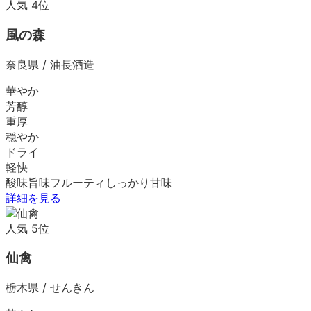
人気
4
位
風の森
奈良県
/
油長酒造
華やか
芳醇
重厚
穏やか
ドライ
軽快
酸味
旨味
フルーティ
しっかり
甘味
詳細を見る
人気
5
位
仙禽
栃木県
/
せんきん