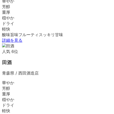
華やか
芳醇
重厚
穏やか
ドライ
軽快
酸味
旨味
フルーティ
スッキリ
甘味
詳細を見る
人気
6
位
田酒
青森県
/
西田酒造店
華やか
芳醇
重厚
穏やか
ドライ
軽快