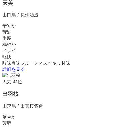
天美
山口県
/
長州酒造
華やか
芳醇
重厚
穏やか
ドライ
軽快
酸味
旨味
フルーティ
スッキリ
甘味
詳細を見る
人気
41
位
出羽桜
山形県
/
出羽桜酒造
華やか
芳醇