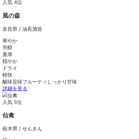
人気
4
位
風の森
奈良県
/
油長酒造
華やか
芳醇
重厚
穏やか
ドライ
軽快
酸味
旨味
フルーティ
しっかり
甘味
詳細を見る
人気
5
位
仙禽
栃木県
/
せんきん