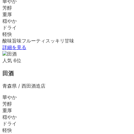
華やか
芳醇
重厚
穏やか
ドライ
軽快
酸味
旨味
フルーティ
スッキリ
甘味
詳細を見る
人気
6
位
田酒
青森県
/
西田酒造店
華やか
芳醇
重厚
穏やか
ドライ
軽快