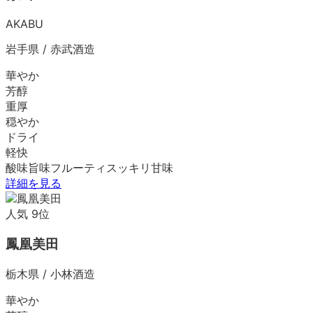
AKABU
岩手県
/
赤武酒造
華やか
芳醇
重厚
穏やか
ドライ
軽快
酸味
旨味
フルーティ
スッキリ
甘味
詳細を見る
人気
9
位
鳳凰美田
栃木県
/
小林酒造
華やか