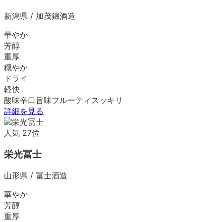
新潟県
/
加茂錦酒造
華やか
芳醇
重厚
穏やか
ドライ
軽快
酸味
辛口
旨味
フルーティ
スッキリ
詳細を見る
人気
27
位
栄光冨士
山形県
/
冨士酒造
華やか
芳醇
重厚