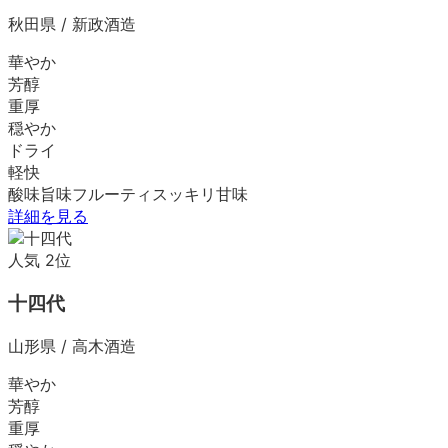
秋田県
/
新政酒造
華やか
芳醇
重厚
穏やか
ドライ
軽快
酸味
旨味
フルーティ
スッキリ
甘味
詳細を見る
人気
2
位
十四代
山形県
/
高木酒造
華やか
芳醇
重厚