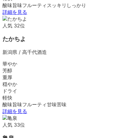
酸味
旨味
フルーティ
スッキリ
しっかり
詳細を見る
人気
32
位
たかちよ
新潟県
/
高千代酒造
華やか
芳醇
重厚
穏やか
ドライ
軽快
酸味
旨味
フルーティ
甘味
苦味
詳細を見る
人気
33
位