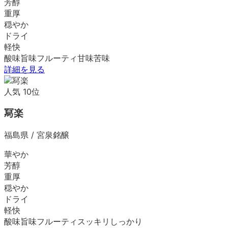
芳醇
重厚
穏やか
ドライ
軽快
酸味
旨味
フルーティ
甘味
苦味
詳細を見る
人気
10
位
冩楽
福島県
/
宮泉銘醸
華やか
芳醇
重厚
穏やか
ドライ
軽快
酸味
旨味
フルーティ
スッキリ
しっかり