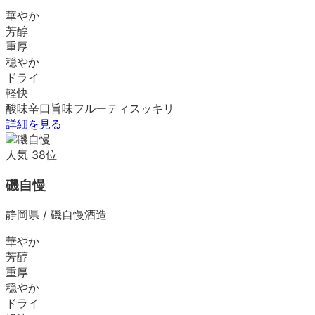
華やか
芳醇
重厚
穏やか
ドライ
軽快
酸味
辛口
旨味
フルーティ
スッキリ
詳細を見る
人気
38
位
磯自慢
静岡県
/
磯自慢酒造
華やか
芳醇
重厚
穏やか
ドライ