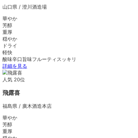
山口県
/
澄川酒造場
華やか
芳醇
重厚
穏やか
ドライ
軽快
酸味
辛口
旨味
フルーティ
スッキリ
詳細を見る
人気
20
位
飛露喜
福島県
/
廣木酒造本店
華やか
芳醇
重厚
穏やか