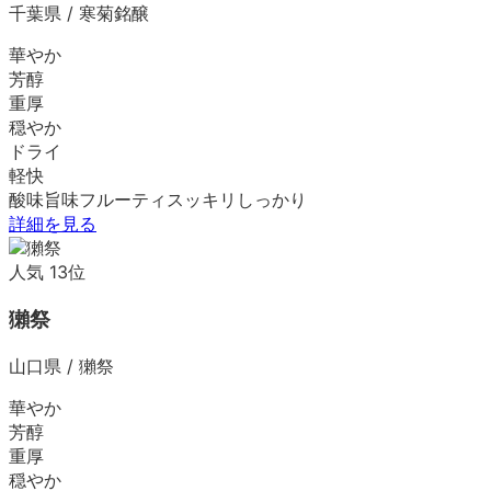
千葉県
/
寒菊銘醸
華やか
芳醇
重厚
穏やか
ドライ
軽快
酸味
旨味
フルーティ
スッキリ
しっかり
詳細を見る
人気
13
位
獺祭
山口県
/
獺祭
華やか
芳醇
重厚
穏やか