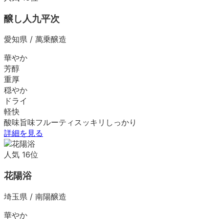
醸し人九平次
愛知県
/
萬乗醸造
華やか
芳醇
重厚
穏やか
ドライ
軽快
酸味
旨味
フルーティ
スッキリ
しっかり
詳細を見る
人気
16
位
花陽浴
埼玉県
/
南陽醸造
華やか