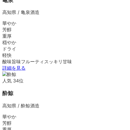
亀泉
高知県
/
亀泉酒造
華やか
芳醇
重厚
穏やか
ドライ
軽快
酸味
旨味
フルーティ
スッキリ
甘味
詳細を見る
人気
34
位
酔鯨
高知県
/
酔鯨酒造
華やか
芳醇
重厚