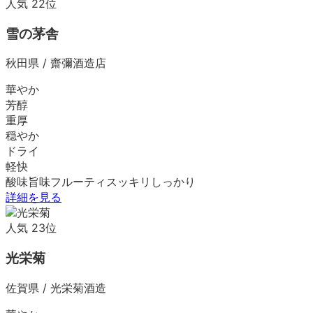
人気
22
位
雪の茅舎
秋田県
/
齋彌酒造店
華やか
芳醇
重厚
穏やか
ドライ
軽快
酸味
旨味
フルーティ
スッキリ
しっかり
詳細を見る
人気
23
位
光栄菊
佐賀県
/
光栄菊酒造