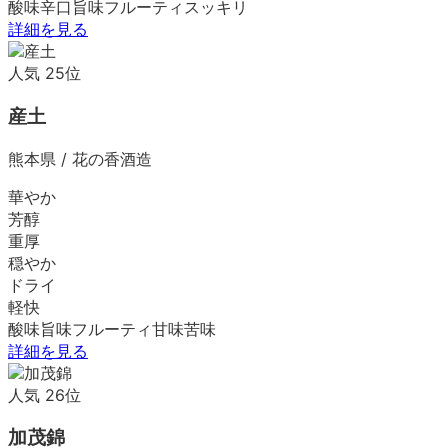
酸味
辛口
旨味
フルーティ
スッキリ
詳細を見る
人気
25
位
産土
熊本県
/
花の香酒造
華やか
芳醇
重厚
穏やか
ドライ
軽快
酸味
旨味
フルーティ
甘味
苦味
詳細を見る
人気
26
位
加茂錦