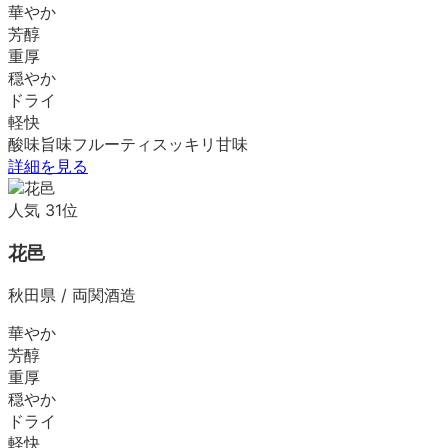
華やか
芳醇
重厚
穏やか
ドライ
軽快
酸味
旨味
フルーティ
スッキリ
甘味
詳細を見る
人気
31
位
花邑
秋田県
/
両関酒造
華やか
芳醇
重厚
穏やか
ドライ
軽快