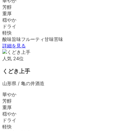
華やか
芳醇
重厚
穏やか
ドライ
軽快
酸味
旨味
フルーティ
甘味
苦味
詳細を見る
人気
24
位
くどき上手
山形県
/
亀の井酒造
華やか
芳醇
重厚
穏やか
ドライ
軽快