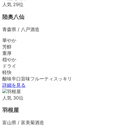
人気
29
位
陸奥八仙
青森県
/
八戸酒造
華やか
芳醇
重厚
穏やか
ドライ
軽快
酸味
辛口
旨味
フルーティ
スッキリ
詳細を見る
人気
30
位
羽根屋
富山県
/
富美菊酒造