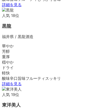
詳細を見る
人気
18
位
黒龍
福井県
/
黒龍酒造
華やか
芳醇
重厚
穏やか
ドライ
軽快
酸味
辛口
旨味
フルーティ
スッキリ
詳細を見る
人気
19
位
東洋美人