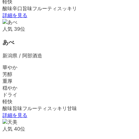
軽快
酸味
辛口
旨味
フルーティ
スッキリ
詳細を見る
人気
39
位
あべ
新潟県
/
阿部酒造
華やか
芳醇
重厚
穏やか
ドライ
軽快
酸味
旨味
フルーティ
スッキリ
甘味
詳細を見る
人気
40
位