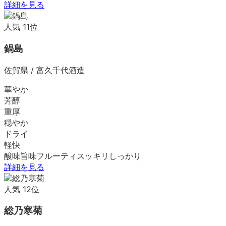
詳細を見る
人気
11
位
鍋島
佐賀県
/
富久千代酒造
華やか
芳醇
重厚
穏やか
ドライ
軽快
酸味
旨味
フルーティ
スッキリ
しっかり
詳細を見る
人気
12
位
総乃寒菊