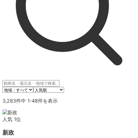
3,283
件中
1
-
48
件を表示
人気
1
位
新政