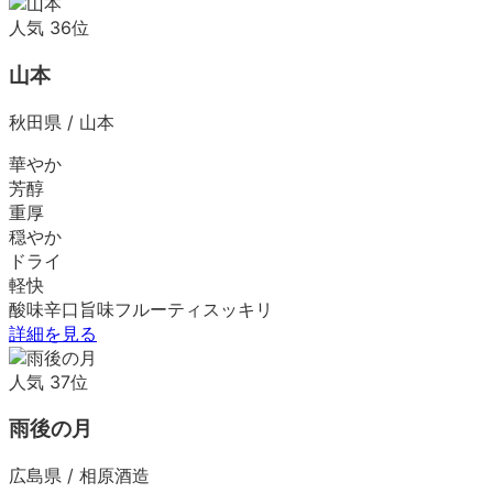
人気
36
位
山本
秋田県
/
山本
華やか
芳醇
重厚
穏やか
ドライ
軽快
酸味
辛口
旨味
フルーティ
スッキリ
詳細を見る
人気
37
位
雨後の月
広島県
/
相原酒造