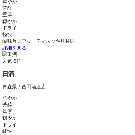
華やか
芳醇
重厚
穏やか
ドライ
軽快
酸味
旨味
フルーティ
スッキリ
甘味
詳細を見る
人気
6
位
田酒
青森県
/
西田酒造店
華やか
芳醇
重厚
穏やか
ドライ
軽快