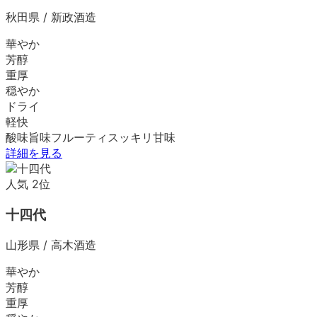
秋田県
/
新政酒造
華やか
芳醇
重厚
穏やか
ドライ
軽快
酸味
旨味
フルーティ
スッキリ
甘味
詳細を見る
人気
2
位
十四代
山形県
/
高木酒造
華やか
芳醇
重厚