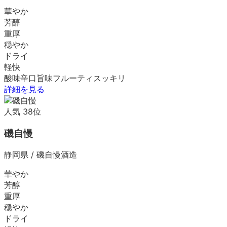
華やか
芳醇
重厚
穏やか
ドライ
軽快
酸味
辛口
旨味
フルーティ
スッキリ
詳細を見る
人気
38
位
磯自慢
静岡県
/
磯自慢酒造
華やか
芳醇
重厚
穏やか
ドライ