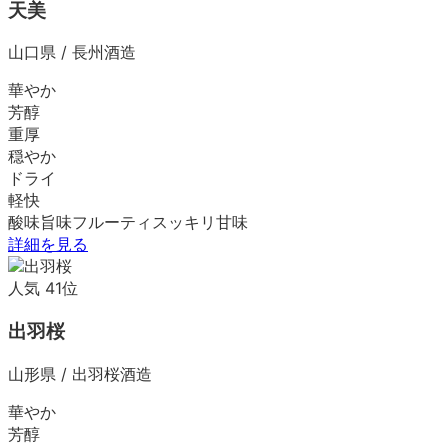
天美
山口県
/
長州酒造
華やか
芳醇
重厚
穏やか
ドライ
軽快
酸味
旨味
フルーティ
スッキリ
甘味
詳細を見る
人気
41
位
出羽桜
山形県
/
出羽桜酒造
華やか
芳醇