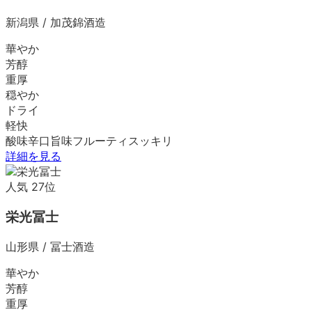
新潟県
/
加茂錦酒造
華やか
芳醇
重厚
穏やか
ドライ
軽快
酸味
辛口
旨味
フルーティ
スッキリ
詳細を見る
人気
27
位
栄光冨士
山形県
/
冨士酒造
華やか
芳醇
重厚