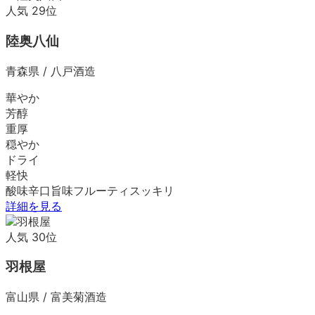
人気
29
位
陸奥八仙
青森県
/
八戸酒造
華やか
芳醇
重厚
穏やか
ドライ
軽快
酸味
辛口
旨味
フルーティ
スッキリ
詳細を見る
人気
30
位
羽根屋
富山県
/
富美菊酒造