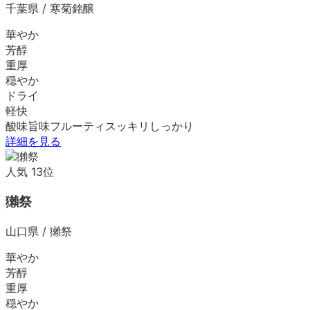
千葉県
/
寒菊銘醸
華やか
芳醇
重厚
穏やか
ドライ
軽快
酸味
旨味
フルーティ
スッキリ
しっかり
詳細を見る
人気
13
位
獺祭
山口県
/
獺祭
華やか
芳醇
重厚
穏やか