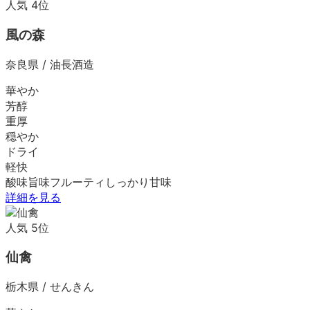
人気
4
位
風の森
奈良県
/
油長酒造
華やか
芳醇
重厚
穏やか
ドライ
軽快
酸味
旨味
フルーティ
しっかり
甘味
詳細を見る
人気
5
位
仙禽
栃木県
/
せんきん