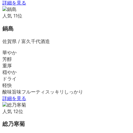
詳細を見る
人気
11
位
鍋島
佐賀県
/
富久千代酒造
華やか
芳醇
重厚
穏やか
ドライ
軽快
酸味
旨味
フルーティ
スッキリ
しっかり
詳細を見る
人気
12
位
総乃寒菊