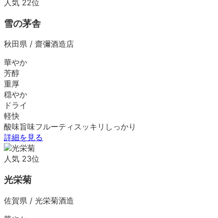
人気
22
位
雪の茅舎
秋田県
/
齋彌酒造店
華やか
芳醇
重厚
穏やか
ドライ
軽快
酸味
旨味
フルーティ
スッキリ
しっかり
詳細を見る
人気
23
位
光栄菊
佐賀県
/
光栄菊酒造