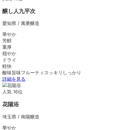
醸し人九平次
愛知県
/
萬乗醸造
華やか
芳醇
重厚
穏やか
ドライ
軽快
酸味
旨味
フルーティ
スッキリ
しっかり
詳細を見る
人気
16
位
花陽浴
埼玉県
/
南陽醸造
華やか