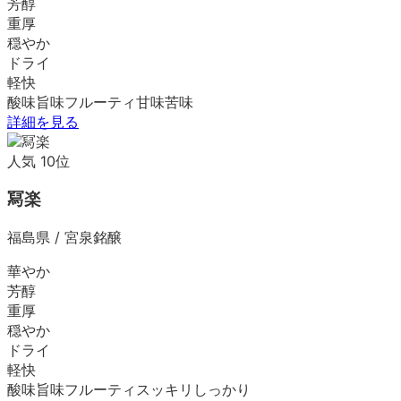
芳醇
重厚
穏やか
ドライ
軽快
酸味
旨味
フルーティ
甘味
苦味
詳細を見る
人気
10
位
冩楽
福島県
/
宮泉銘醸
華やか
芳醇
重厚
穏やか
ドライ
軽快
酸味
旨味
フルーティ
スッキリ
しっかり