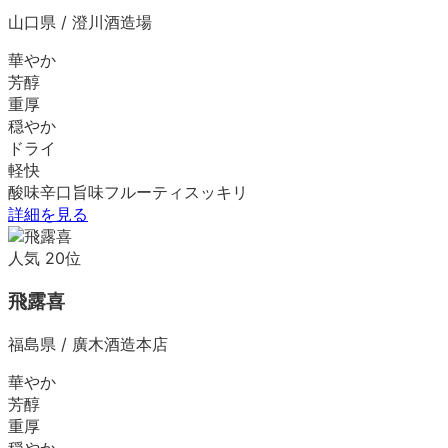
山口県
/
澄川酒造場
華やか
芳醇
重厚
穏やか
ドライ
軽快
酸味
辛口
旨味
フルーティ
スッキリ
詳細を見る
人気
20
位
飛露喜
福島県
/
廣木酒造本店
華やか
芳醇
重厚
穏やか