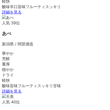
軽快
酸味
辛口
旨味
フルーティ
スッキリ
詳細を見る
人気
39
位
あべ
新潟県
/
阿部酒造
華やか
芳醇
重厚
穏やか
ドライ
軽快
酸味
旨味
フルーティ
スッキリ
甘味
詳細を見る
人気
40
位