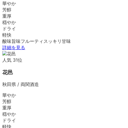
華やか
芳醇
重厚
穏やか
ドライ
軽快
酸味
旨味
フルーティ
スッキリ
甘味
詳細を見る
人気
31
位
花邑
秋田県
/
両関酒造
華やか
芳醇
重厚
穏やか
ドライ
軽快