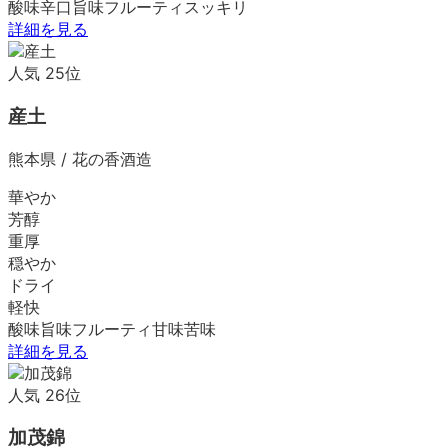
酸味
辛口
旨味
フルーティ
スッキリ
詳細を見る
人気
25
位
産土
熊本県
/
花の香酒造
華やか
芳醇
重厚
穏やか
ドライ
軽快
酸味
旨味
フルーティ
甘味
苦味
詳細を見る
人気
26
位
加茂錦