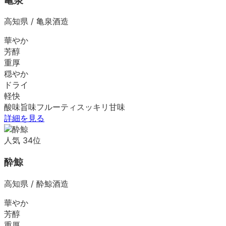
亀泉
高知県
/
亀泉酒造
華やか
芳醇
重厚
穏やか
ドライ
軽快
酸味
旨味
フルーティ
スッキリ
甘味
詳細を見る
人気
34
位
酔鯨
高知県
/
酔鯨酒造
華やか
芳醇
重厚