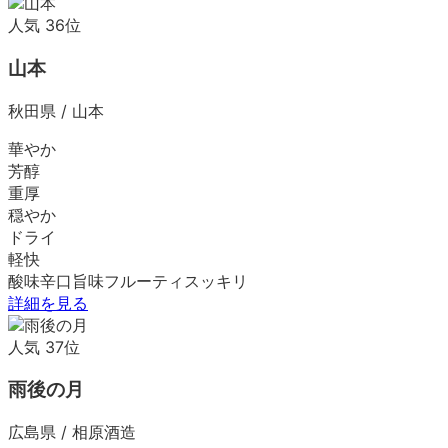
人気
36
位
山本
秋田県
/
山本
華やか
芳醇
重厚
穏やか
ドライ
軽快
酸味
辛口
旨味
フルーティ
スッキリ
詳細を見る
人気
37
位
雨後の月
広島県
/
相原酒造