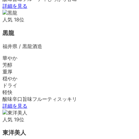
詳細を見る
人気
18
位
黒龍
福井県
/
黒龍酒造
華やか
芳醇
重厚
穏やか
ドライ
軽快
酸味
辛口
旨味
フルーティ
スッキリ
詳細を見る
人気
19
位
東洋美人