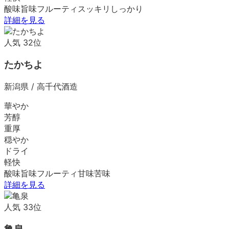
酸味
旨味
フルーティ
スッキリ
しっかり
詳細を見る
人気
32
位
たかちよ
新潟県
/
高千代酒造
華やか
芳醇
重厚
穏やか
ドライ
軽快
酸味
旨味
フルーティ
甘味
苦味
詳細を見る
人気
33
位