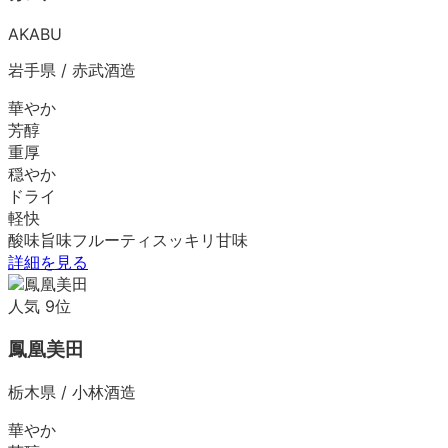
AKABU
岩手県
/
赤武酒造
華やか
芳醇
重厚
穏やか
ドライ
軽快
酸味
旨味
フルーティ
スッキリ
甘味
詳細を見る
人気
9
位
鳳凰美田
栃木県
/
小林酒造
華やか