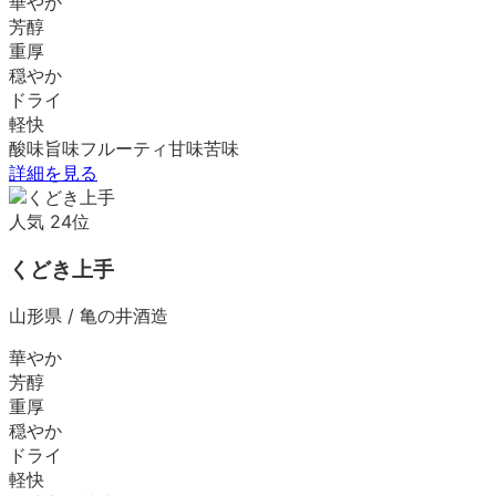
華やか
芳醇
重厚
穏やか
ドライ
軽快
酸味
旨味
フルーティ
甘味
苦味
詳細を見る
人気
24
位
くどき上手
山形県
/
亀の井酒造
華やか
芳醇
重厚
穏やか
ドライ
軽快