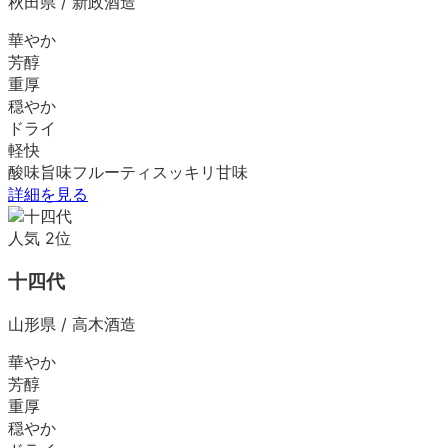
秋田県
/
新政酒造
華やか
芳醇
重厚
穏やか
ドライ
軽快
酸味
旨味
フルーティ
スッキリ
甘味
詳細を見る
人気
2
位
十四代
山形県
/
高木酒造
華やか
芳醇
重厚
穏やか