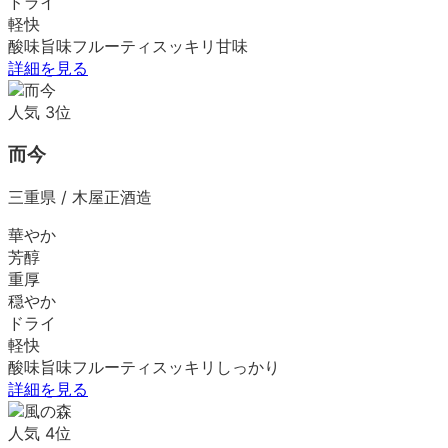
ドライ
軽快
酸味
旨味
フルーティ
スッキリ
甘味
詳細を見る
人気
3
位
而今
三重県
/
木屋正酒造
華やか
芳醇
重厚
穏やか
ドライ
軽快
酸味
旨味
フルーティ
スッキリ
しっかり
詳細を見る
人気
4
位