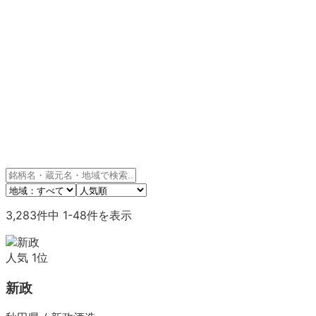
3,283
件中
1
-
48
件を表示
人気
1
位
新政