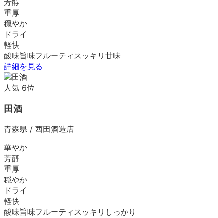
芳醇
重厚
穏やか
ドライ
軽快
酸味
旨味
フルーティ
スッキリ
甘味
詳細を見る
人気
6
位
田酒
青森県
/
西田酒造店
華やか
芳醇
重厚
穏やか
ドライ
軽快
酸味
旨味
フルーティ
スッキリ
しっかり