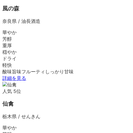
風の森
奈良県
/
油長酒造
華やか
芳醇
重厚
穏やか
ドライ
軽快
酸味
旨味
フルーティ
しっかり
甘味
詳細を見る
人気
5
位
仙禽
栃木県
/
せんきん
華やか