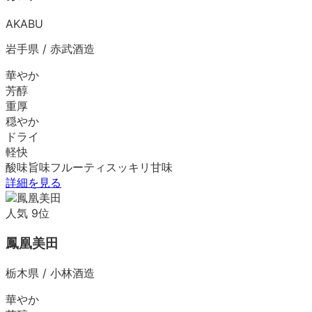
AKABU
岩手県
/
赤武酒造
華やか
芳醇
重厚
穏やか
ドライ
軽快
酸味
旨味
フルーティ
スッキリ
甘味
詳細を見る
人気
9
位
鳳凰美田
栃木県
/
小林酒造
華やか