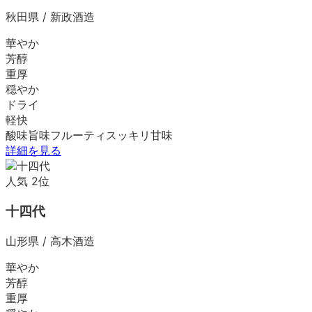
秋田県
/
新政酒造
華やか
芳醇
重厚
穏やか
ドライ
軽快
酸味
旨味
フルーティ
スッキリ
甘味
詳細を見る
人気
2
位
十四代
山形県
/
高木酒造
華やか
芳醇
重厚