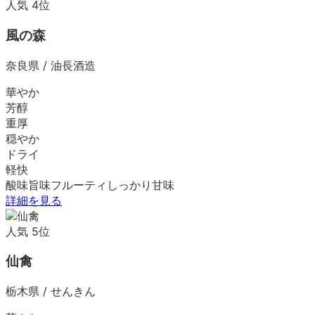
人気
4
位
風の森
奈良県
/
油長酒造
華やか
芳醇
重厚
穏やか
ドライ
軽快
酸味
旨味
フルーティ
しっかり
甘味
詳細を見る
人気
5
位
仙禽
栃木県
/
せんきん