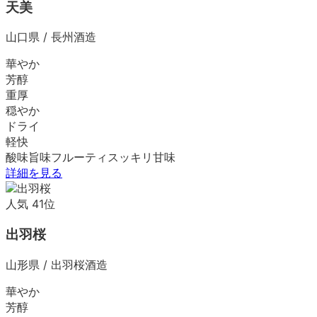
天美
山口県
/
長州酒造
華やか
芳醇
重厚
穏やか
ドライ
軽快
酸味
旨味
フルーティ
スッキリ
甘味
詳細を見る
人気
41
位
出羽桜
山形県
/
出羽桜酒造
華やか
芳醇