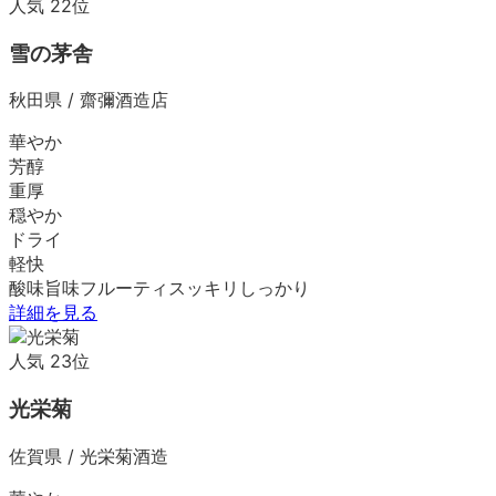
人気
22
位
雪の茅舎
秋田県
/
齋彌酒造店
華やか
芳醇
重厚
穏やか
ドライ
軽快
酸味
旨味
フルーティ
スッキリ
しっかり
詳細を見る
人気
23
位
光栄菊
佐賀県
/
光栄菊酒造