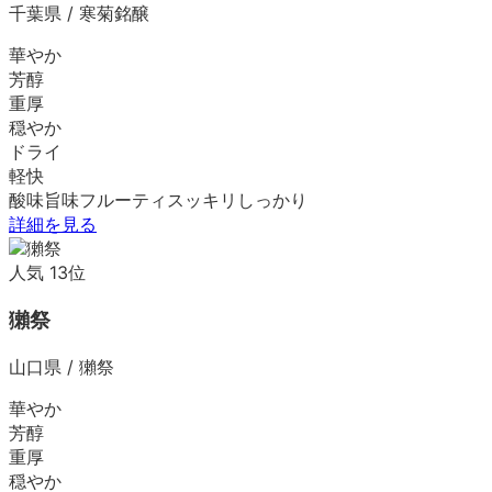
千葉県
/
寒菊銘醸
華やか
芳醇
重厚
穏やか
ドライ
軽快
酸味
旨味
フルーティ
スッキリ
しっかり
詳細を見る
人気
13
位
獺祭
山口県
/
獺祭
華やか
芳醇
重厚
穏やか