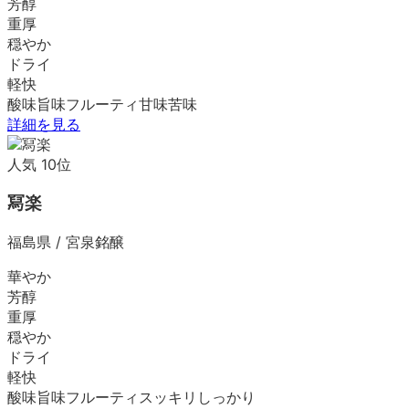
芳醇
重厚
穏やか
ドライ
軽快
酸味
旨味
フルーティ
甘味
苦味
詳細を見る
人気
10
位
冩楽
福島県
/
宮泉銘醸
華やか
芳醇
重厚
穏やか
ドライ
軽快
酸味
旨味
フルーティ
スッキリ
しっかり