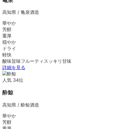
亀泉
高知県
/
亀泉酒造
華やか
芳醇
重厚
穏やか
ドライ
軽快
酸味
旨味
フルーティ
スッキリ
甘味
詳細を見る
人気
34
位
酔鯨
高知県
/
酔鯨酒造
華やか
芳醇
重厚