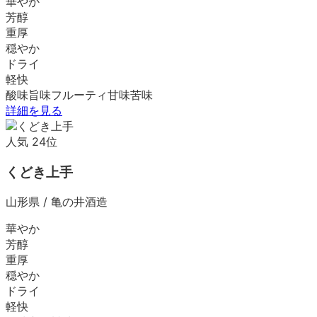
華やか
芳醇
重厚
穏やか
ドライ
軽快
酸味
旨味
フルーティ
甘味
苦味
詳細を見る
人気
24
位
くどき上手
山形県
/
亀の井酒造
華やか
芳醇
重厚
穏やか
ドライ
軽快