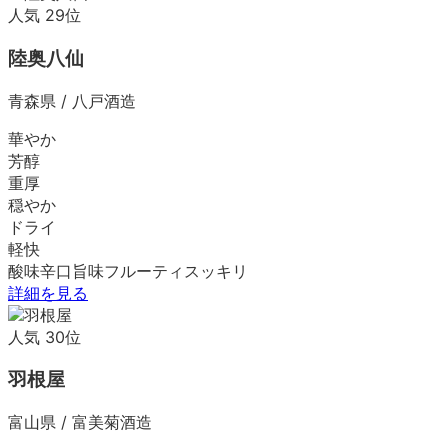
人気
29
位
陸奥八仙
青森県
/
八戸酒造
華やか
芳醇
重厚
穏やか
ドライ
軽快
酸味
辛口
旨味
フルーティ
スッキリ
詳細を見る
人気
30
位
羽根屋
富山県
/
富美菊酒造