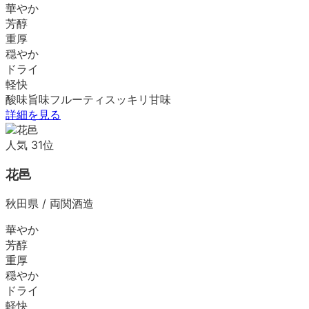
華やか
芳醇
重厚
穏やか
ドライ
軽快
酸味
旨味
フルーティ
スッキリ
甘味
詳細を見る
人気
31
位
花邑
秋田県
/
両関酒造
華やか
芳醇
重厚
穏やか
ドライ
軽快