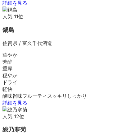
詳細を見る
人気
11
位
鍋島
佐賀県
/
富久千代酒造
華やか
芳醇
重厚
穏やか
ドライ
軽快
酸味
旨味
フルーティ
スッキリ
しっかり
詳細を見る
人気
12
位
総乃寒菊