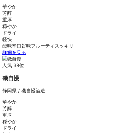
華やか
芳醇
重厚
穏やか
ドライ
軽快
酸味
辛口
旨味
フルーティ
スッキリ
詳細を見る
人気
38
位
磯自慢
静岡県
/
磯自慢酒造
華やか
芳醇
重厚
穏やか
ドライ