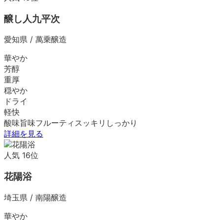
醸し人九平次
愛知県
/
萬乗醸造
華やか
芳醇
重厚
穏やか
ドライ
軽快
酸味
旨味
フルーティ
スッキリ
しっかり
詳細を見る
人気
16
位
花陽浴
埼玉県
/
南陽醸造
華やか