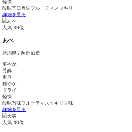
軽快
酸味
辛口
旨味
フルーティ
スッキリ
詳細を見る
人気
39
位
あべ
新潟県
/
阿部酒造
華やか
芳醇
重厚
穏やか
ドライ
軽快
酸味
旨味
フルーティ
スッキリ
甘味
詳細を見る
人気
40
位