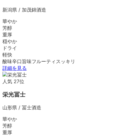
新潟県
/
加茂錦酒造
華やか
芳醇
重厚
穏やか
ドライ
軽快
酸味
辛口
旨味
フルーティ
スッキリ
詳細を見る
人気
27
位
栄光冨士
山形県
/
冨士酒造
華やか
芳醇
重厚