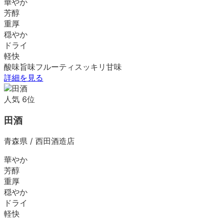
華やか
芳醇
重厚
穏やか
ドライ
軽快
酸味
旨味
フルーティ
スッキリ
甘味
詳細を見る
人気
6
位
田酒
青森県
/
西田酒造店
華やか
芳醇
重厚
穏やか
ドライ
軽快