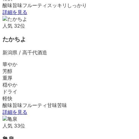
酸味
旨味
フルーティ
スッキリ
しっかり
詳細を見る
人気
32
位
たかちよ
新潟県
/
高千代酒造
華やか
芳醇
重厚
穏やか
ドライ
軽快
酸味
旨味
フルーティ
甘味
苦味
詳細を見る
人気
33
位