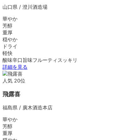
山口県
/
澄川酒造場
華やか
芳醇
重厚
穏やか
ドライ
軽快
酸味
辛口
旨味
フルーティ
スッキリ
詳細を見る
人気
20
位
飛露喜
福島県
/
廣木酒造本店
華やか
芳醇
重厚
穏やか