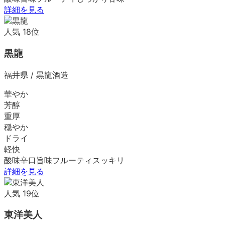
詳細を見る
人気
18
位
黒龍
福井県
/
黒龍酒造
華やか
芳醇
重厚
穏やか
ドライ
軽快
酸味
辛口
旨味
フルーティ
スッキリ
詳細を見る
人気
19
位
東洋美人