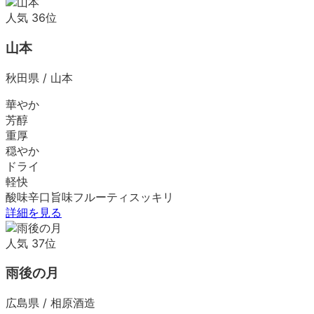
人気
36
位
山本
秋田県
/
山本
華やか
芳醇
重厚
穏やか
ドライ
軽快
酸味
辛口
旨味
フルーティ
スッキリ
詳細を見る
人気
37
位
雨後の月
広島県
/
相原酒造