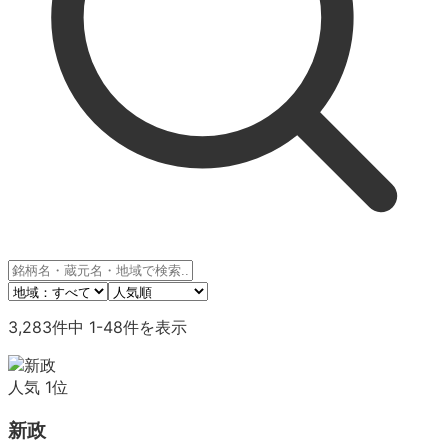
3,283
件中
1
-
48
件を表示
人気
1
位
新政