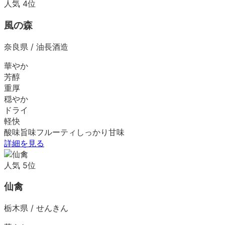
人気
4
位
風の森
奈良県
/
油長酒造
華やか
芳醇
重厚
穏やか
ドライ
軽快
酸味
旨味
フルーティ
しっかり
甘味
詳細を見る
人気
5
位
仙禽
栃木県
/
せんきん