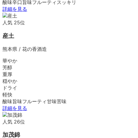
酸味
辛口
旨味
フルーティ
スッキリ
詳細を見る
人気
25
位
産土
熊本県
/
花の香酒造
華やか
芳醇
重厚
穏やか
ドライ
軽快
酸味
旨味
フルーティ
甘味
苦味
詳細を見る
人気
26
位
加茂錦