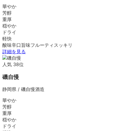
華やか
芳醇
重厚
穏やか
ドライ
軽快
酸味
辛口
旨味
フルーティ
スッキリ
詳細を見る
人気
38
位
磯自慢
静岡県
/
磯自慢酒造
華やか
芳醇
重厚
穏やか
ドライ