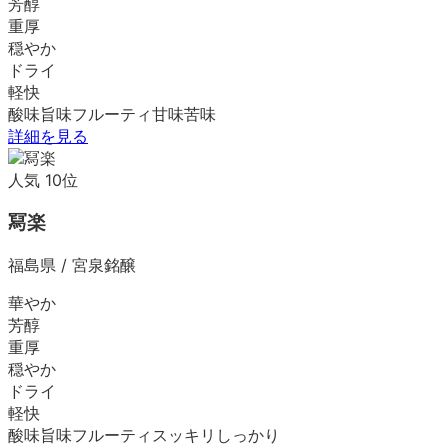
芳醇
重厚
穏やか
ドライ
軽快
酸味
旨味
フルーティ
甘味
苦味
詳細を見る
人気
10
位
冩楽
福島県
/
宮泉銘醸
華やか
芳醇
重厚
穏やか
ドライ
軽快
酸味
旨味
フルーティ
スッキリ
しっかり