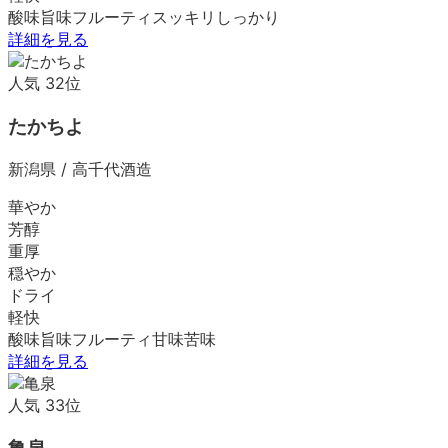
酸味
旨味
フルーティ
スッキリ
しっかり
詳細を見る
人気
32
位
たかちよ
新潟県
/
高千代酒造
華やか
芳醇
重厚
穏やか
ドライ
軽快
酸味
旨味
フルーティ
甘味
苦味
詳細を見る
人気
33
位