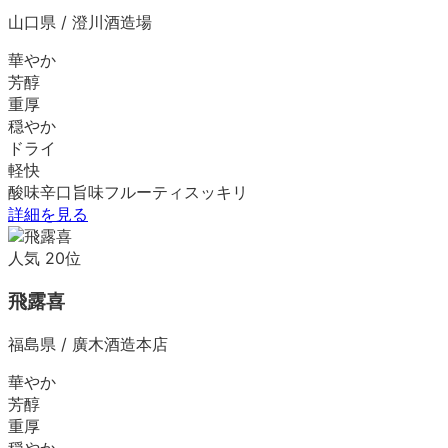
山口県
/
澄川酒造場
華やか
芳醇
重厚
穏やか
ドライ
軽快
酸味
辛口
旨味
フルーティ
スッキリ
詳細を見る
人気
20
位
飛露喜
福島県
/
廣木酒造本店
華やか
芳醇
重厚
穏やか