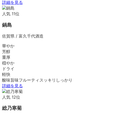
詳細を見る
人気
11
位
鍋島
佐賀県
/
富久千代酒造
華やか
芳醇
重厚
穏やか
ドライ
軽快
酸味
旨味
フルーティ
スッキリ
しっかり
詳細を見る
人気
12
位
総乃寒菊