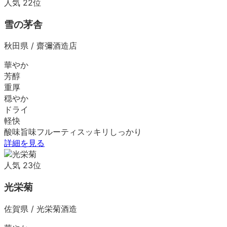
人気
22
位
雪の茅舎
秋田県
/
齋彌酒造店
華やか
芳醇
重厚
穏やか
ドライ
軽快
酸味
旨味
フルーティ
スッキリ
しっかり
詳細を見る
人気
23
位
光栄菊
佐賀県
/
光栄菊酒造