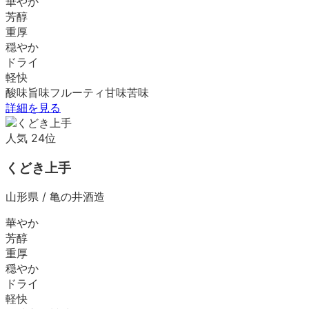
華やか
芳醇
重厚
穏やか
ドライ
軽快
酸味
旨味
フルーティ
甘味
苦味
詳細を見る
人気
24
位
くどき上手
山形県
/
亀の井酒造
華やか
芳醇
重厚
穏やか
ドライ
軽快