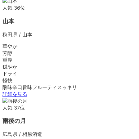
人気
36
位
山本
秋田県
/
山本
華やか
芳醇
重厚
穏やか
ドライ
軽快
酸味
辛口
旨味
フルーティ
スッキリ
詳細を見る
人気
37
位
雨後の月
広島県
/
相原酒造