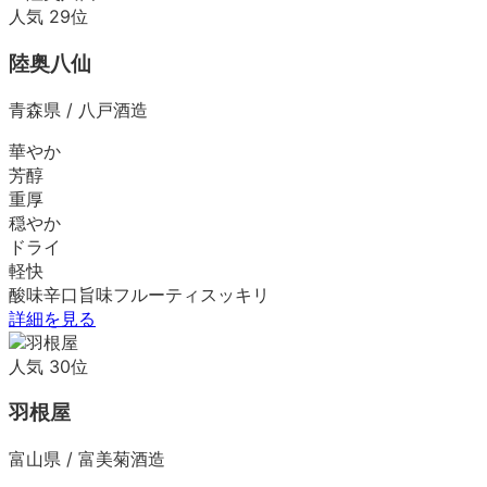
人気
29
位
陸奥八仙
青森県
/
八戸酒造
華やか
芳醇
重厚
穏やか
ドライ
軽快
酸味
辛口
旨味
フルーティ
スッキリ
詳細を見る
人気
30
位
羽根屋
富山県
/
富美菊酒造