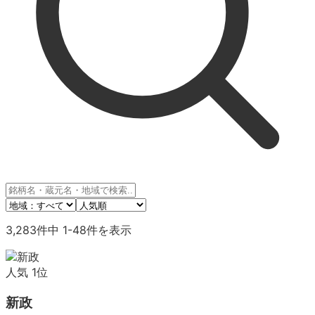
3,283
件中
1
-
48
件を表示
人気
1
位
新政