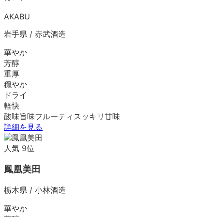
AKABU
岩手県
/
赤武酒造
華やか
芳醇
重厚
穏やか
ドライ
軽快
酸味
旨味
フルーティ
スッキリ
甘味
詳細を見る
人気
9
位
鳳凰美田
栃木県
/
小林酒造
華やか