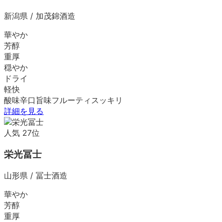
新潟県
/
加茂錦酒造
華やか
芳醇
重厚
穏やか
ドライ
軽快
酸味
辛口
旨味
フルーティ
スッキリ
詳細を見る
人気
27
位
栄光冨士
山形県
/
冨士酒造
華やか
芳醇
重厚