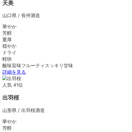
天美
山口県
/
長州酒造
華やか
芳醇
重厚
穏やか
ドライ
軽快
酸味
旨味
フルーティ
スッキリ
甘味
詳細を見る
人気
41
位
出羽桜
山形県
/
出羽桜酒造
華やか
芳醇