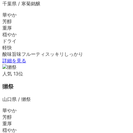
千葉県
/
寒菊銘醸
華やか
芳醇
重厚
穏やか
ドライ
軽快
酸味
旨味
フルーティ
スッキリ
しっかり
詳細を見る
人気
13
位
獺祭
山口県
/
獺祭
華やか
芳醇
重厚
穏やか