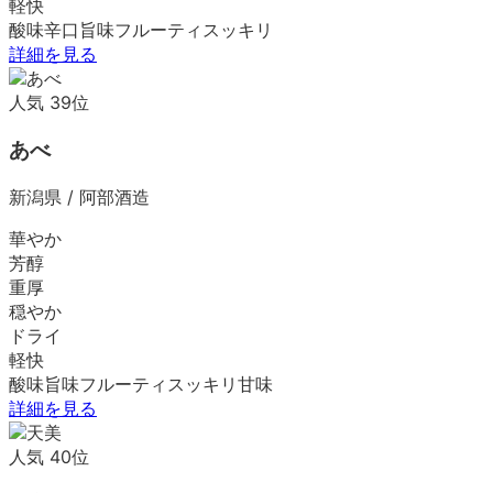
軽快
酸味
辛口
旨味
フルーティ
スッキリ
詳細を見る
人気
39
位
あべ
新潟県
/
阿部酒造
華やか
芳醇
重厚
穏やか
ドライ
軽快
酸味
旨味
フルーティ
スッキリ
甘味
詳細を見る
人気
40
位