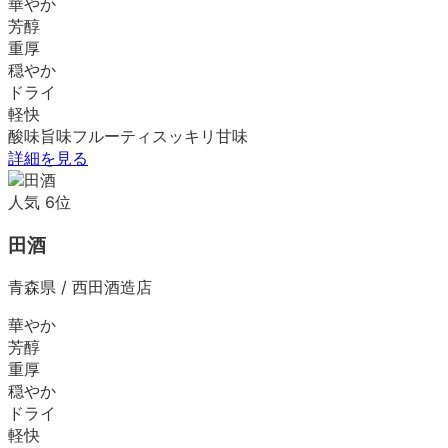
華やか
芳醇
重厚
穏やか
ドライ
軽快
酸味
旨味
フルーティ
スッキリ
甘味
詳細を見る
人気
6
位
田酒
青森県
/
西田酒造店
華やか
芳醇
重厚
穏やか
ドライ
軽快