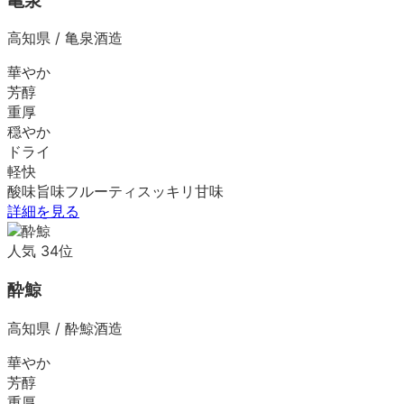
亀泉
高知県
/
亀泉酒造
華やか
芳醇
重厚
穏やか
ドライ
軽快
酸味
旨味
フルーティ
スッキリ
甘味
詳細を見る
人気
34
位
酔鯨
高知県
/
酔鯨酒造
華やか
芳醇
重厚