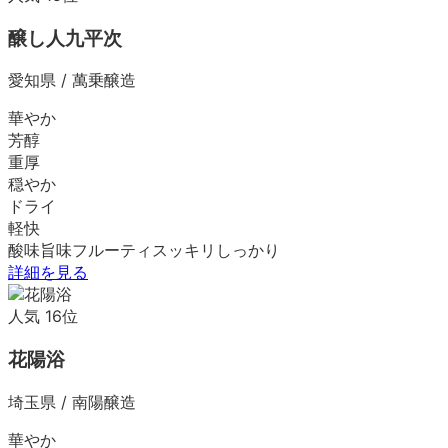
醸し人九平次
愛知県
/
萬乗醸造
華やか
芳醇
重厚
穏やか
ドライ
軽快
酸味
旨味
フルーティ
スッキリ
しっかり
詳細を見る
人気
16
位
花陽浴
埼玉県
/
南陽醸造
華やか