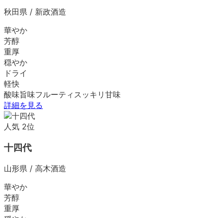
秋田県
/
新政酒造
華やか
芳醇
重厚
穏やか
ドライ
軽快
酸味
旨味
フルーティ
スッキリ
甘味
詳細を見る
人気
2
位
十四代
山形県
/
高木酒造
華やか
芳醇
重厚