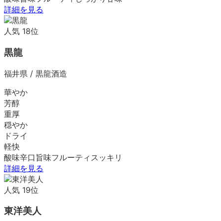
詳細を見る
人気
18
位
黒龍
福井県
/
黒龍酒造
華やか
芳醇
重厚
穏やか
ドライ
軽快
酸味
辛口
旨味
フルーティ
スッキリ
詳細を見る
人気
19
位
東洋美人