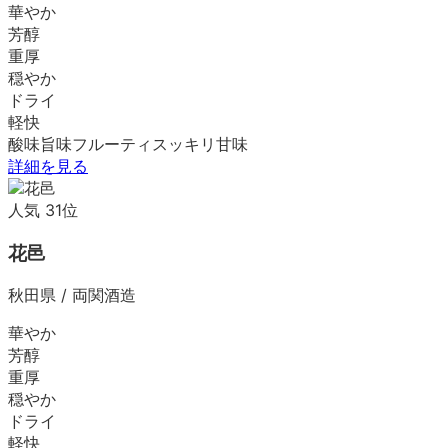
華やか
芳醇
重厚
穏やか
ドライ
軽快
酸味
旨味
フルーティ
スッキリ
甘味
詳細を見る
人気
31
位
花邑
秋田県
/
両関酒造
華やか
芳醇
重厚
穏やか
ドライ
軽快