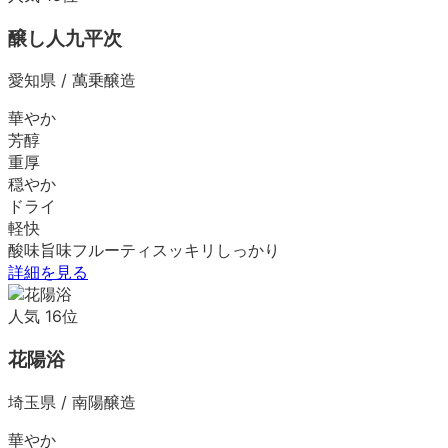
醸し人九平次
愛知県
/
萬乗醸造
華やか
芳醇
重厚
穏やか
ドライ
軽快
酸味
旨味
フルーティ
スッキリ
しっかり
詳細を見る
人気
16
位
花陽浴
埼玉県
/
南陽醸造
華やか