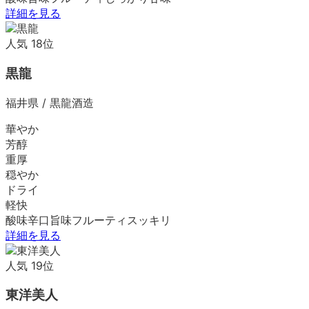
詳細を見る
人気
18
位
黒龍
福井県
/
黒龍酒造
華やか
芳醇
重厚
穏やか
ドライ
軽快
酸味
辛口
旨味
フルーティ
スッキリ
詳細を見る
人気
19
位
東洋美人