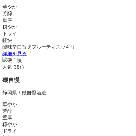
華やか
芳醇
重厚
穏やか
ドライ
軽快
酸味
辛口
旨味
フルーティ
スッキリ
詳細を見る
人気
38
位
磯自慢
静岡県
/
磯自慢酒造
華やか
芳醇
重厚
穏やか
ドライ