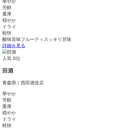
華やか
芳醇
重厚
穏やか
ドライ
軽快
酸味
旨味
フルーティ
スッキリ
甘味
詳細を見る
人気
6
位
田酒
青森県
/
西田酒造店
華やか
芳醇
重厚
穏やか
ドライ
軽快