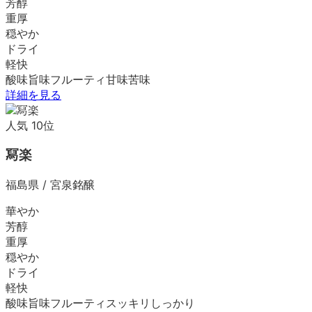
芳醇
重厚
穏やか
ドライ
軽快
酸味
旨味
フルーティ
甘味
苦味
詳細を見る
人気
10
位
冩楽
福島県
/
宮泉銘醸
華やか
芳醇
重厚
穏やか
ドライ
軽快
酸味
旨味
フルーティ
スッキリ
しっかり