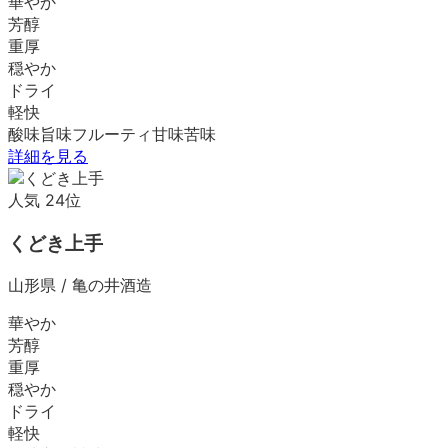
華やか
芳醇
重厚
穏やか
ドライ
軽快
酸味
旨味
フルーティ
甘味
苦味
詳細を見る
人気
24
位
くどき上手
山形県
/
亀の井酒造
華やか
芳醇
重厚
穏やか
ドライ
軽快