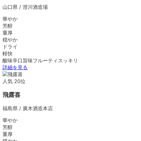
山口県
/
澄川酒造場
華やか
芳醇
重厚
穏やか
ドライ
軽快
酸味
辛口
旨味
フルーティ
スッキリ
詳細を見る
人気
20
位
飛露喜
福島県
/
廣木酒造本店
華やか
芳醇
重厚
穏やか