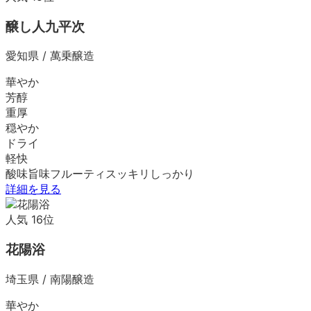
醸し人九平次
愛知県
/
萬乗醸造
華やか
芳醇
重厚
穏やか
ドライ
軽快
酸味
旨味
フルーティ
スッキリ
しっかり
詳細を見る
人気
16
位
花陽浴
埼玉県
/
南陽醸造
華やか