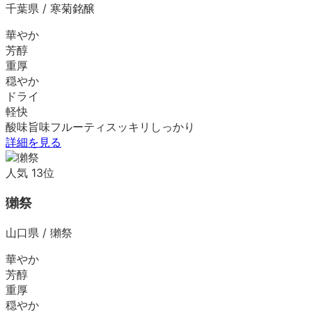
千葉県
/
寒菊銘醸
華やか
芳醇
重厚
穏やか
ドライ
軽快
酸味
旨味
フルーティ
スッキリ
しっかり
詳細を見る
人気
13
位
獺祭
山口県
/
獺祭
華やか
芳醇
重厚
穏やか