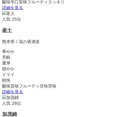
酸味
辛口
旨味
フルーティ
スッキリ
詳細を見る
人気
25
位
産土
熊本県
/
花の香酒造
華やか
芳醇
重厚
穏やか
ドライ
軽快
酸味
旨味
フルーティ
甘味
苦味
詳細を見る
人気
26
位
加茂錦