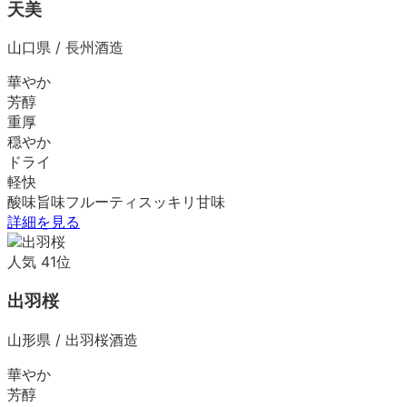
天美
山口県
/
長州酒造
華やか
芳醇
重厚
穏やか
ドライ
軽快
酸味
旨味
フルーティ
スッキリ
甘味
詳細を見る
人気
41
位
出羽桜
山形県
/
出羽桜酒造
華やか
芳醇