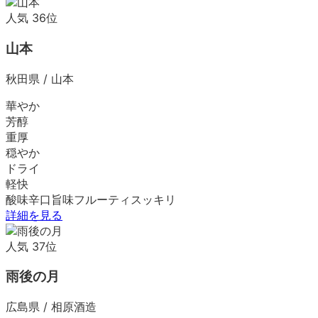
人気
36
位
山本
秋田県
/
山本
華やか
芳醇
重厚
穏やか
ドライ
軽快
酸味
辛口
旨味
フルーティ
スッキリ
詳細を見る
人気
37
位
雨後の月
広島県
/
相原酒造