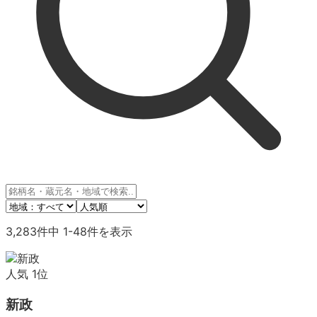
3,283
件中
1
-
48
件を表示
人気
1
位
新政