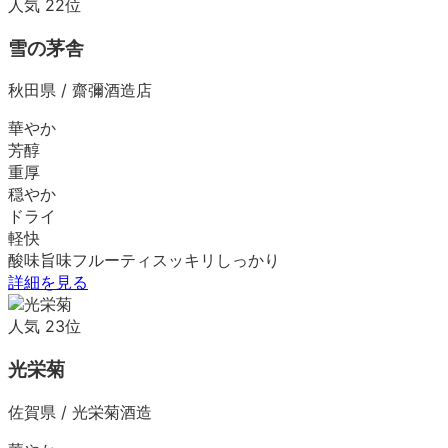
人気
22
位
雪の茅舎
秋田県
/
齋彌酒造店
華やか
芳醇
重厚
穏やか
ドライ
軽快
酸味
旨味
フルーティ
スッキリ
しっかり
詳細を見る
人気
23
位
光栄菊
佐賀県
/
光栄菊酒造