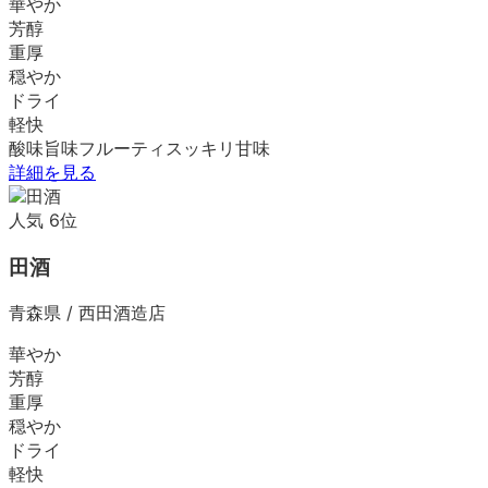
華やか
芳醇
重厚
穏やか
ドライ
軽快
酸味
旨味
フルーティ
スッキリ
甘味
詳細を見る
人気
6
位
田酒
青森県
/
西田酒造店
華やか
芳醇
重厚
穏やか
ドライ
軽快