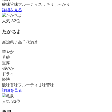
酸味
旨味
フルーティ
スッキリ
しっかり
詳細を見る
人気
32
位
たかちよ
新潟県
/
高千代酒造
華やか
芳醇
重厚
穏やか
ドライ
軽快
酸味
旨味
フルーティ
甘味
苦味
詳細を見る
人気
33
位