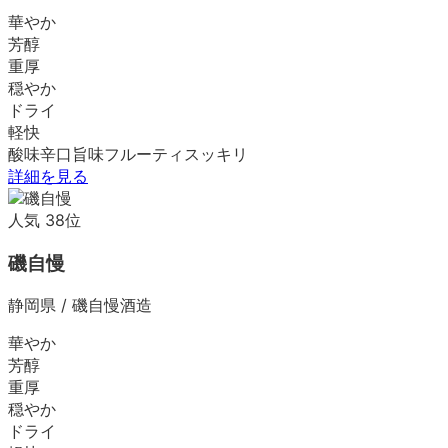
華やか
芳醇
重厚
穏やか
ドライ
軽快
酸味
辛口
旨味
フルーティ
スッキリ
詳細を見る
人気
38
位
磯自慢
静岡県
/
磯自慢酒造
華やか
芳醇
重厚
穏やか
ドライ