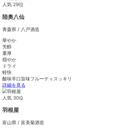
人気
29
位
陸奥八仙
青森県
/
八戸酒造
華やか
芳醇
重厚
穏やか
ドライ
軽快
酸味
辛口
旨味
フルーティ
スッキリ
詳細を見る
人気
30
位
羽根屋
富山県
/
富美菊酒造