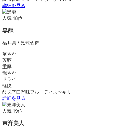
詳細を見る
人気
18
位
黒龍
福井県
/
黒龍酒造
華やか
芳醇
重厚
穏やか
ドライ
軽快
酸味
辛口
旨味
フルーティ
スッキリ
詳細を見る
人気
19
位
東洋美人