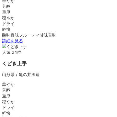
華やか
芳醇
重厚
穏やか
ドライ
軽快
酸味
旨味
フルーティ
甘味
苦味
詳細を見る
人気
24
位
くどき上手
山形県
/
亀の井酒造
華やか
芳醇
重厚
穏やか
ドライ
軽快