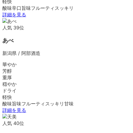
軽快
酸味
辛口
旨味
フルーティ
スッキリ
詳細を見る
人気
39
位
あべ
新潟県
/
阿部酒造
華やか
芳醇
重厚
穏やか
ドライ
軽快
酸味
旨味
フルーティ
スッキリ
甘味
詳細を見る
人気
40
位