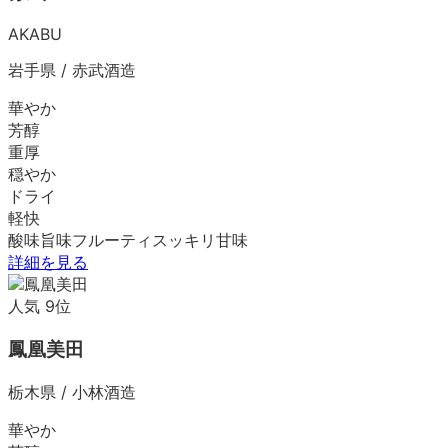
AKABU
岩手県
/
赤武酒造
華やか
芳醇
重厚
穏やか
ドライ
軽快
酸味
旨味
フルーティ
スッキリ
甘味
詳細を見る
人気
9
位
鳳凰美田
栃木県
/
小林酒造
華やか