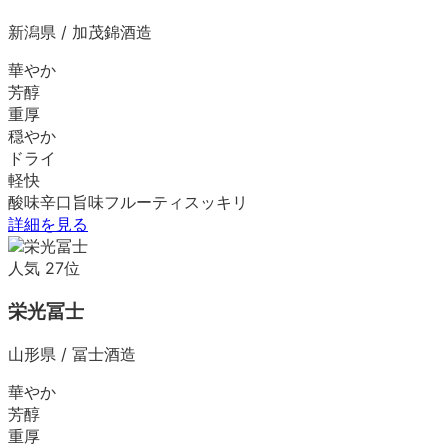
新潟県
/
加茂錦酒造
華やか
芳醇
重厚
穏やか
ドライ
軽快
酸味
辛口
旨味
フルーティ
スッキリ
詳細を見る
人気
27
位
栄光冨士
山形県
/
冨士酒造
華やか
芳醇
重厚