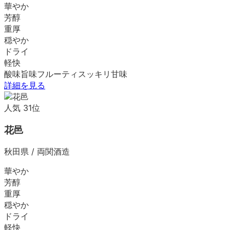
華やか
芳醇
重厚
穏やか
ドライ
軽快
酸味
旨味
フルーティ
スッキリ
甘味
詳細を見る
人気
31
位
花邑
秋田県
/
両関酒造
華やか
芳醇
重厚
穏やか
ドライ
軽快