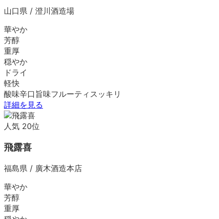
山口県
/
澄川酒造場
華やか
芳醇
重厚
穏やか
ドライ
軽快
酸味
辛口
旨味
フルーティ
スッキリ
詳細を見る
人気
20
位
飛露喜
福島県
/
廣木酒造本店
華やか
芳醇
重厚
穏やか