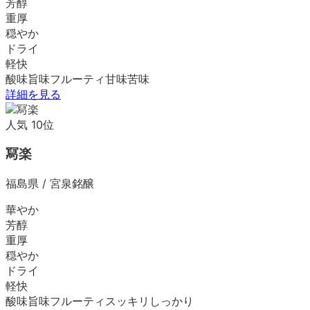
芳醇
重厚
穏やか
ドライ
軽快
酸味
旨味
フルーティ
甘味
苦味
詳細を見る
人気
10
位
冩楽
福島県
/
宮泉銘醸
華やか
芳醇
重厚
穏やか
ドライ
軽快
酸味
旨味
フルーティ
スッキリ
しっかり