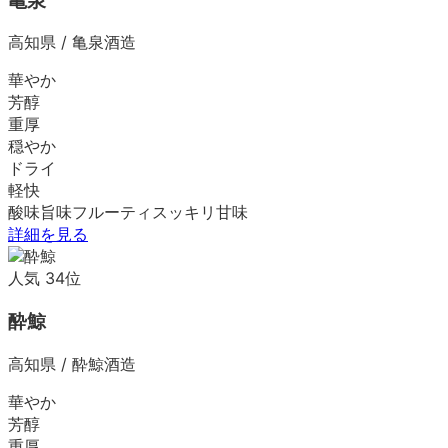
亀泉
高知県
/
亀泉酒造
華やか
芳醇
重厚
穏やか
ドライ
軽快
酸味
旨味
フルーティ
スッキリ
甘味
詳細を見る
人気
34
位
酔鯨
高知県
/
酔鯨酒造
華やか
芳醇
重厚