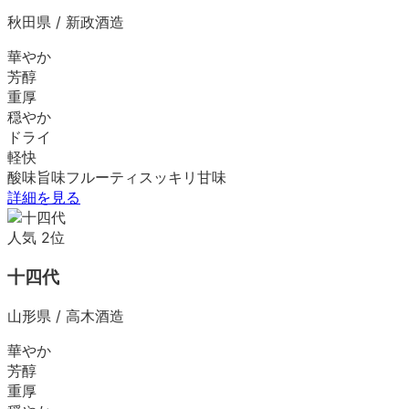
秋田県
/
新政酒造
華やか
芳醇
重厚
穏やか
ドライ
軽快
酸味
旨味
フルーティ
スッキリ
甘味
詳細を見る
人気
2
位
十四代
山形県
/
高木酒造
華やか
芳醇
重厚