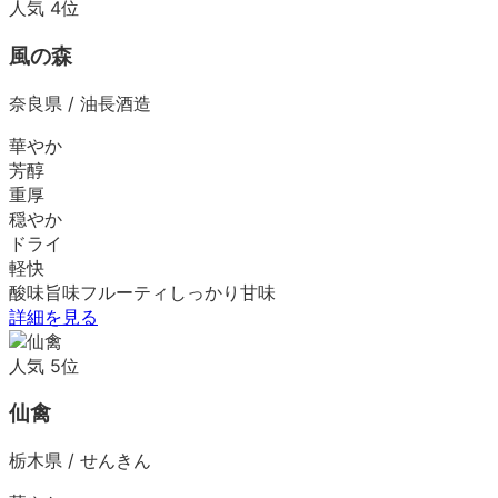
人気
4
位
風の森
奈良県
/
油長酒造
華やか
芳醇
重厚
穏やか
ドライ
軽快
酸味
旨味
フルーティ
しっかり
甘味
詳細を見る
人気
5
位
仙禽
栃木県
/
せんきん