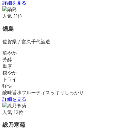
詳細を見る
人気
11
位
鍋島
佐賀県
/
富久千代酒造
華やか
芳醇
重厚
穏やか
ドライ
軽快
酸味
旨味
フルーティ
スッキリ
しっかり
詳細を見る
人気
12
位
総乃寒菊