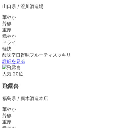
山口県
/
澄川酒造場
華やか
芳醇
重厚
穏やか
ドライ
軽快
酸味
辛口
旨味
フルーティ
スッキリ
詳細を見る
人気
20
位
飛露喜
福島県
/
廣木酒造本店
華やか
芳醇
重厚
穏やか