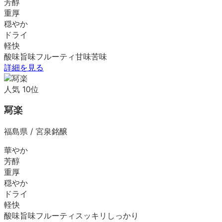
芳醇
重厚
穏やか
ドライ
軽快
酸味
旨味
フルーティ
甘味
苦味
詳細を見る
人気
10
位
冩楽
福島県
/
宮泉銘醸
華やか
芳醇
重厚
穏やか
ドライ
軽快
酸味
旨味
フルーティ
スッキリ
しっかり