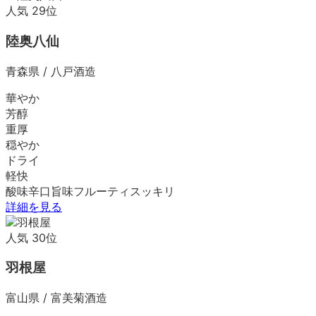
人気
29
位
陸奥八仙
青森県
/
八戸酒造
華やか
芳醇
重厚
穏やか
ドライ
軽快
酸味
辛口
旨味
フルーティ
スッキリ
詳細を見る
人気
30
位
羽根屋
富山県
/
富美菊酒造