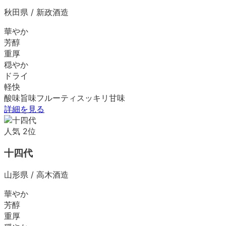
秋田県
/
新政酒造
華やか
芳醇
重厚
穏やか
ドライ
軽快
酸味
旨味
フルーティ
スッキリ
甘味
詳細を見る
人気
2
位
十四代
山形県
/
高木酒造
華やか
芳醇
重厚