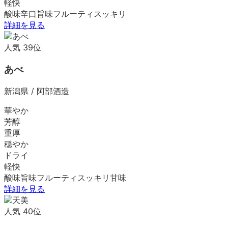
軽快
酸味
辛口
旨味
フルーティ
スッキリ
詳細を見る
人気
39
位
あべ
新潟県
/
阿部酒造
華やか
芳醇
重厚
穏やか
ドライ
軽快
酸味
旨味
フルーティ
スッキリ
甘味
詳細を見る
人気
40
位