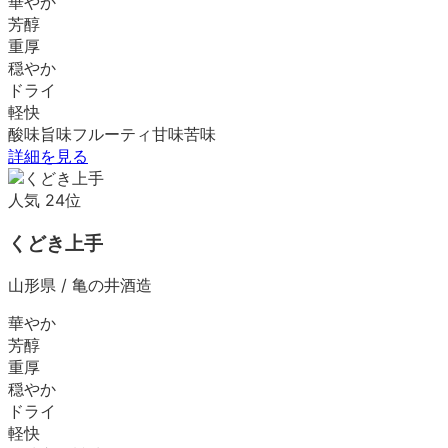
華やか
芳醇
重厚
穏やか
ドライ
軽快
酸味
旨味
フルーティ
甘味
苦味
詳細を見る
人気
24
位
くどき上手
山形県
/
亀の井酒造
華やか
芳醇
重厚
穏やか
ドライ
軽快