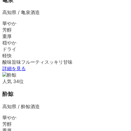
亀泉
高知県
/
亀泉酒造
華やか
芳醇
重厚
穏やか
ドライ
軽快
酸味
旨味
フルーティ
スッキリ
甘味
詳細を見る
人気
34
位
酔鯨
高知県
/
酔鯨酒造
華やか
芳醇
重厚