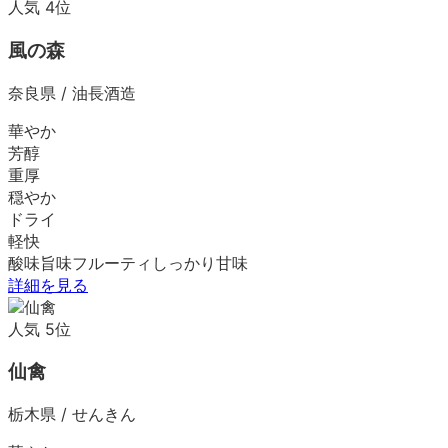
人気
4
位
風の森
奈良県
/
油長酒造
華やか
芳醇
重厚
穏やか
ドライ
軽快
酸味
旨味
フルーティ
しっかり
甘味
詳細を見る
人気
5
位
仙禽
栃木県
/
せんきん