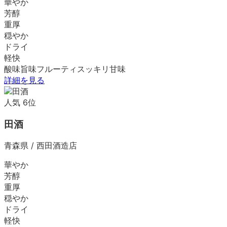
華やか
芳醇
重厚
穏やか
ドライ
軽快
酸味
旨味
フルーティ
スッキリ
甘味
詳細を見る
人気
6
位
田酒
青森県
/
西田酒造店
華やか
芳醇
重厚
穏やか
ドライ
軽快