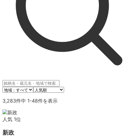
3,283
件中
1
-
48
件を表示
人気
1
位
新政