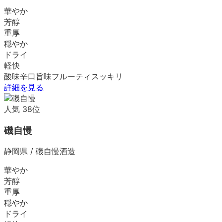
華やか
芳醇
重厚
穏やか
ドライ
軽快
酸味
辛口
旨味
フルーティ
スッキリ
詳細を見る
人気
38
位
磯自慢
静岡県
/
磯自慢酒造
華やか
芳醇
重厚
穏やか
ドライ