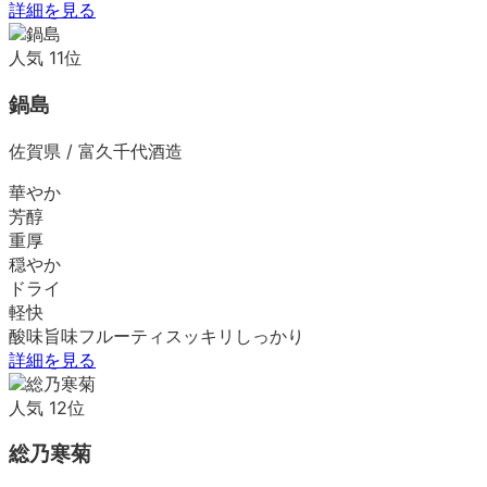
詳細を見る
人気
11
位
鍋島
佐賀県
/
富久千代酒造
華やか
芳醇
重厚
穏やか
ドライ
軽快
酸味
旨味
フルーティ
スッキリ
しっかり
詳細を見る
人気
12
位
総乃寒菊