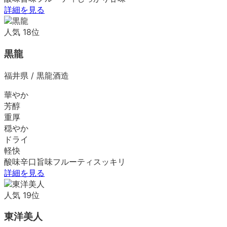
詳細を見る
人気
18
位
黒龍
福井県
/
黒龍酒造
華やか
芳醇
重厚
穏やか
ドライ
軽快
酸味
辛口
旨味
フルーティ
スッキリ
詳細を見る
人気
19
位
東洋美人