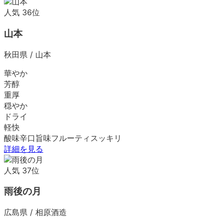
人気
36
位
山本
秋田県
/
山本
華やか
芳醇
重厚
穏やか
ドライ
軽快
酸味
辛口
旨味
フルーティ
スッキリ
詳細を見る
人気
37
位
雨後の月
広島県
/
相原酒造