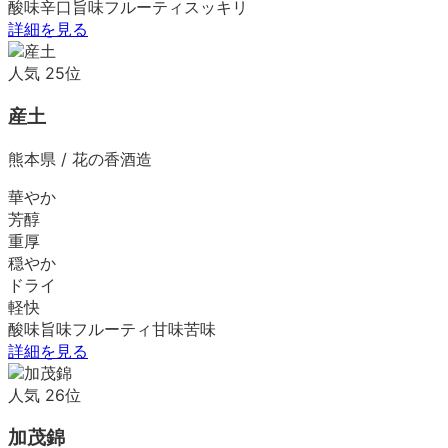
酸味
辛口
旨味
フルーティ
スッキリ
詳細を見る
人気
25
位
産土
熊本県
/
花の香酒造
華やか
芳醇
重厚
穏やか
ドライ
軽快
酸味
旨味
フルーティ
甘味
苦味
詳細を見る
人気
26
位
加茂錦