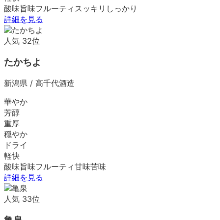
酸味
旨味
フルーティ
スッキリ
しっかり
詳細を見る
人気
32
位
たかちよ
新潟県
/
高千代酒造
華やか
芳醇
重厚
穏やか
ドライ
軽快
酸味
旨味
フルーティ
甘味
苦味
詳細を見る
人気
33
位