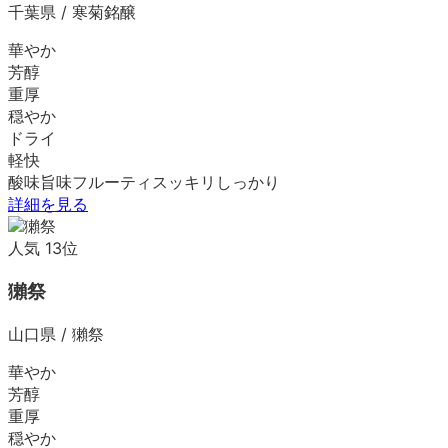
千葉県
/
寒菊銘醸
華やか
芳醇
重厚
穏やか
ドライ
軽快
酸味
旨味
フルーティ
スッキリ
しっかり
詳細を見る
人気
13
位
獺祭
山口県
/
獺祭
華やか
芳醇
重厚
穏やか