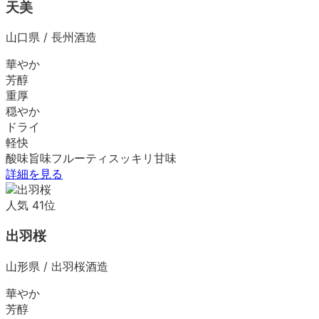
天美
山口県
/
長州酒造
華やか
芳醇
重厚
穏やか
ドライ
軽快
酸味
旨味
フルーティ
スッキリ
甘味
詳細を見る
人気
41
位
出羽桜
山形県
/
出羽桜酒造
華やか
芳醇