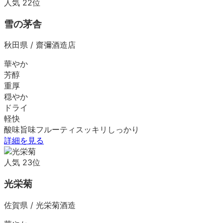
人気
22
位
雪の茅舎
秋田県
/
齋彌酒造店
華やか
芳醇
重厚
穏やか
ドライ
軽快
酸味
旨味
フルーティ
スッキリ
しっかり
詳細を見る
人気
23
位
光栄菊
佐賀県
/
光栄菊酒造