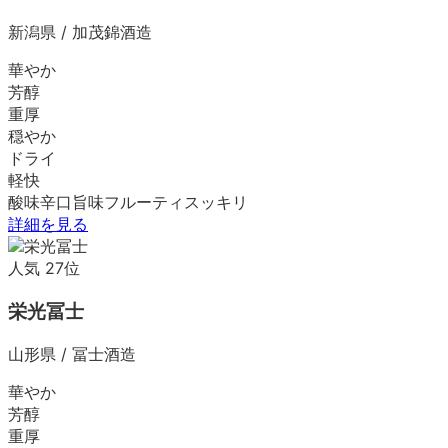
新潟県
/
加茂錦酒造
華やか
芳醇
重厚
穏やか
ドライ
軽快
酸味
辛口
旨味
フルーティ
スッキリ
詳細を見る
人気
27
位
栄光冨士
山形県
/
冨士酒造
華やか
芳醇
重厚