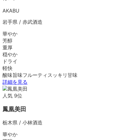
AKABU
岩手県
/
赤武酒造
華やか
芳醇
重厚
穏やか
ドライ
軽快
酸味
旨味
フルーティ
スッキリ
甘味
詳細を見る
人気
9
位
鳳凰美田
栃木県
/
小林酒造
華やか