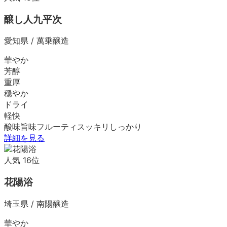
醸し人九平次
愛知県
/
萬乗醸造
華やか
芳醇
重厚
穏やか
ドライ
軽快
酸味
旨味
フルーティ
スッキリ
しっかり
詳細を見る
人気
16
位
花陽浴
埼玉県
/
南陽醸造
華やか