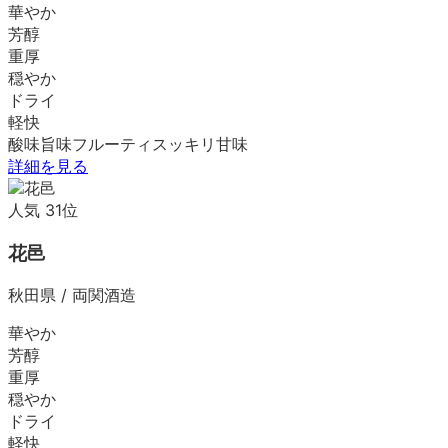
華やか
芳醇
重厚
穏やか
ドライ
軽快
酸味
旨味
フルーティ
スッキリ
甘味
詳細を見る
人気
31
位
花邑
秋田県
/
両関酒造
華やか
芳醇
重厚
穏やか
ドライ
軽快