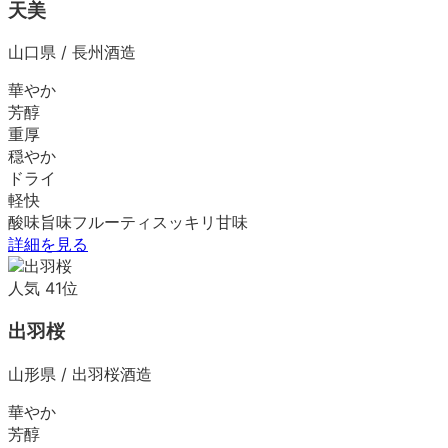
天美
山口県
/
長州酒造
華やか
芳醇
重厚
穏やか
ドライ
軽快
酸味
旨味
フルーティ
スッキリ
甘味
詳細を見る
人気
41
位
出羽桜
山形県
/
出羽桜酒造
華やか
芳醇