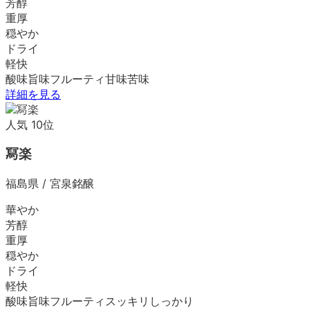
芳醇
重厚
穏やか
ドライ
軽快
酸味
旨味
フルーティ
甘味
苦味
詳細を見る
人気
10
位
冩楽
福島県
/
宮泉銘醸
華やか
芳醇
重厚
穏やか
ドライ
軽快
酸味
旨味
フルーティ
スッキリ
しっかり