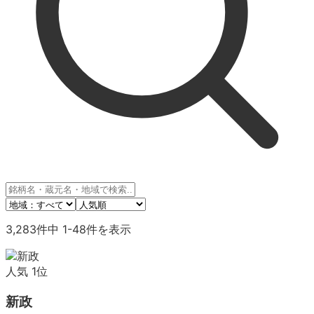
3,283
件中
1
-
48
件を表示
人気
1
位
新政