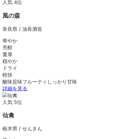
人気
4
位
風の森
奈良県
/
油長酒造
華やか
芳醇
重厚
穏やか
ドライ
軽快
酸味
旨味
フルーティ
しっかり
甘味
詳細を見る
人気
5
位
仙禽
栃木県
/
せんきん