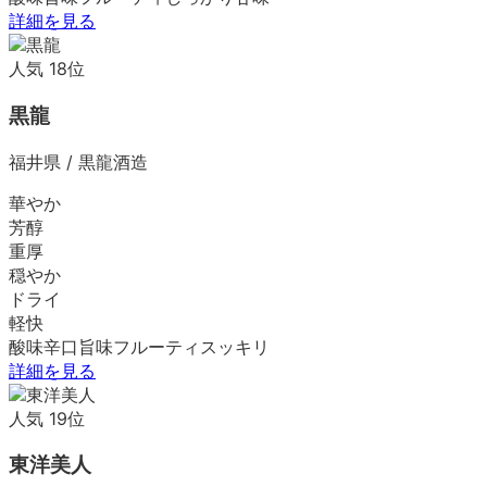
詳細を見る
人気
18
位
黒龍
福井県
/
黒龍酒造
華やか
芳醇
重厚
穏やか
ドライ
軽快
酸味
辛口
旨味
フルーティ
スッキリ
詳細を見る
人気
19
位
東洋美人