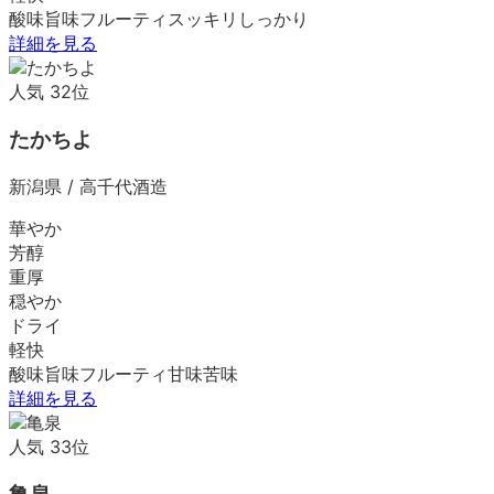
酸味
旨味
フルーティ
スッキリ
しっかり
詳細を見る
人気
32
位
たかちよ
新潟県
/
高千代酒造
華やか
芳醇
重厚
穏やか
ドライ
軽快
酸味
旨味
フルーティ
甘味
苦味
詳細を見る
人気
33
位