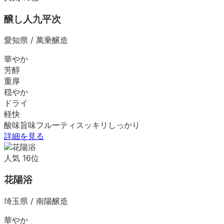
醸し人九平次
愛知県
/
萬乗醸造
華やか
芳醇
重厚
穏やか
ドライ
軽快
酸味
旨味
フルーティ
スッキリ
しっかり
詳細を見る
人気
16
位
花陽浴
埼玉県
/
南陽醸造
華やか