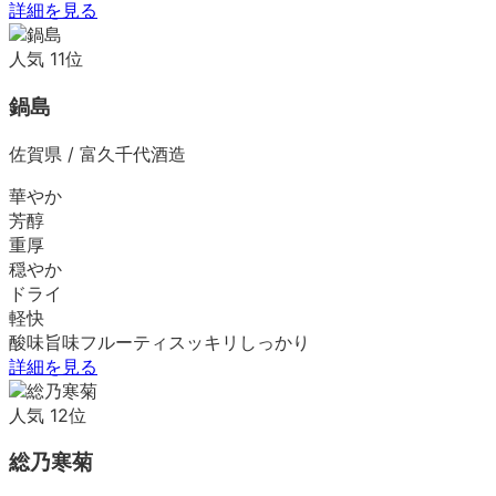
詳細を見る
人気
11
位
鍋島
佐賀県
/
富久千代酒造
華やか
芳醇
重厚
穏やか
ドライ
軽快
酸味
旨味
フルーティ
スッキリ
しっかり
詳細を見る
人気
12
位
総乃寒菊