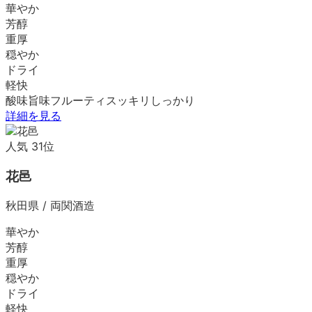
華やか
芳醇
重厚
穏やか
ドライ
軽快
酸味
旨味
フルーティ
スッキリ
しっかり
詳細を見る
人気
31
位
花邑
秋田県
/
両関酒造
華やか
芳醇
重厚
穏やか
ドライ
軽快