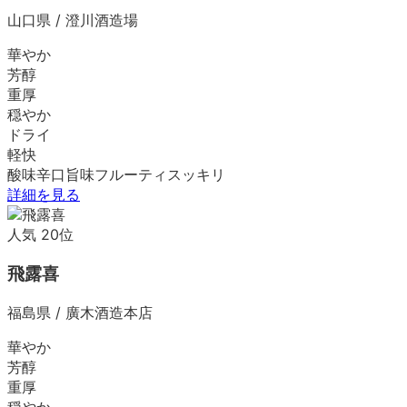
山口県
/
澄川酒造場
華やか
芳醇
重厚
穏やか
ドライ
軽快
酸味
辛口
旨味
フルーティ
スッキリ
詳細を見る
人気
20
位
飛露喜
福島県
/
廣木酒造本店
華やか
芳醇
重厚
穏やか