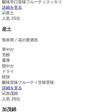
酸味
辛口
旨味
フルーティ
スッキリ
詳細を見る
人気
25
位
産土
熊本県
/
花の香酒造
華やか
芳醇
重厚
穏やか
ドライ
軽快
酸味
旨味
フルーティ
甘味
苦味
詳細を見る
人気
26
位
加茂錦