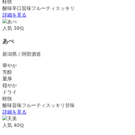
軽快
酸味
辛口
旨味
フルーティ
スッキリ
詳細を見る
人気
39
位
あべ
新潟県
/
阿部酒造
華やか
芳醇
重厚
穏やか
ドライ
軽快
酸味
旨味
フルーティ
スッキリ
甘味
詳細を見る
人気
40
位