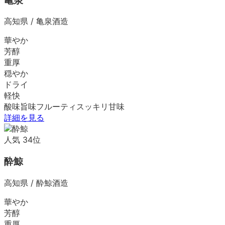
亀泉
高知県
/
亀泉酒造
華やか
芳醇
重厚
穏やか
ドライ
軽快
酸味
旨味
フルーティ
スッキリ
甘味
詳細を見る
人気
34
位
酔鯨
高知県
/
酔鯨酒造
華やか
芳醇
重厚