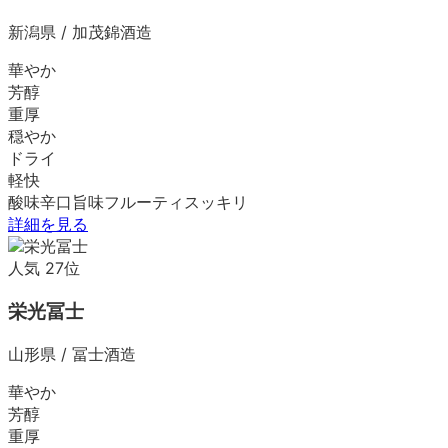
新潟県
/
加茂錦酒造
華やか
芳醇
重厚
穏やか
ドライ
軽快
酸味
辛口
旨味
フルーティ
スッキリ
詳細を見る
人気
27
位
栄光冨士
山形県
/
冨士酒造
華やか
芳醇
重厚