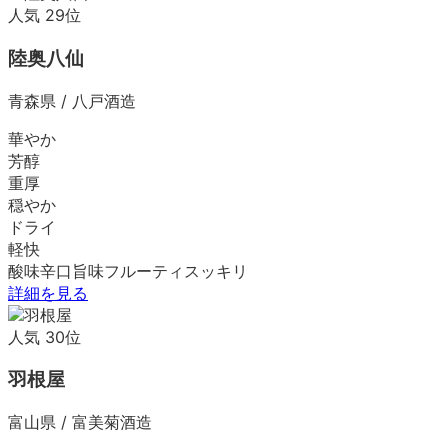
人気
29
位
陸奥八仙
青森県
/
八戸酒造
華やか
芳醇
重厚
穏やか
ドライ
軽快
酸味
辛口
旨味
フルーティ
スッキリ
詳細を見る
人気
30
位
羽根屋
富山県
/
富美菊酒造