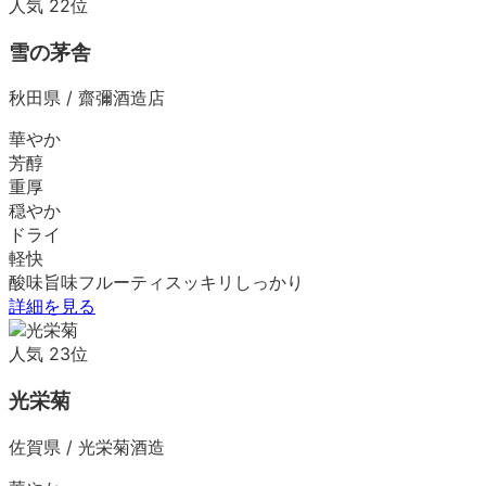
人気
22
位
雪の茅舎
秋田県
/
齋彌酒造店
華やか
芳醇
重厚
穏やか
ドライ
軽快
酸味
旨味
フルーティ
スッキリ
しっかり
詳細を見る
人気
23
位
光栄菊
佐賀県
/
光栄菊酒造