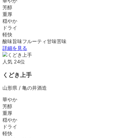
華やか
芳醇
重厚
穏やか
ドライ
軽快
酸味
旨味
フルーティ
甘味
苦味
詳細を見る
人気
24
位
くどき上手
山形県
/
亀の井酒造
華やか
芳醇
重厚
穏やか
ドライ
軽快