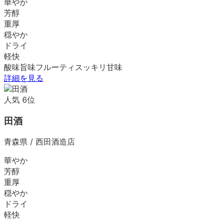
華やか
芳醇
重厚
穏やか
ドライ
軽快
酸味
旨味
フルーティ
スッキリ
甘味
詳細を見る
人気
6
位
田酒
青森県
/
西田酒造店
華やか
芳醇
重厚
穏やか
ドライ
軽快