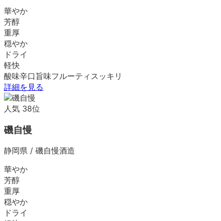
華やか
芳醇
重厚
穏やか
ドライ
軽快
酸味
辛口
旨味
フルーティ
スッキリ
詳細を見る
人気
38
位
磯自慢
静岡県
/
磯自慢酒造
華やか
芳醇
重厚
穏やか
ドライ