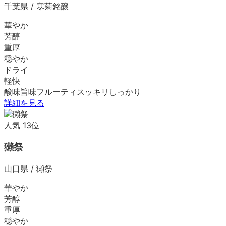
千葉県
/
寒菊銘醸
華やか
芳醇
重厚
穏やか
ドライ
軽快
酸味
旨味
フルーティ
スッキリ
しっかり
詳細を見る
人気
13
位
獺祭
山口県
/
獺祭
華やか
芳醇
重厚
穏やか