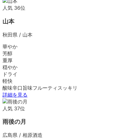
人気
36
位
山本
秋田県
/
山本
華やか
芳醇
重厚
穏やか
ドライ
軽快
酸味
辛口
旨味
フルーティ
スッキリ
詳細を見る
人気
37
位
雨後の月
広島県
/
相原酒造