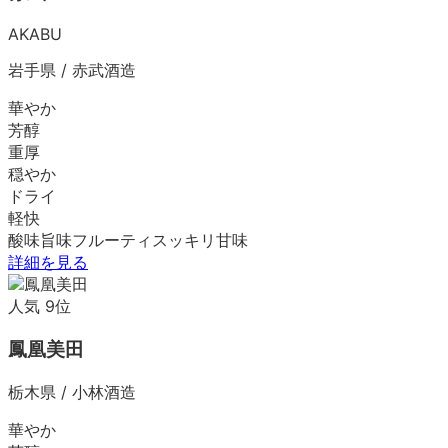
AKABU
岩手県
/
赤武酒造
華やか
芳醇
重厚
穏やか
ドライ
軽快
酸味
旨味
フルーティ
スッキリ
甘味
詳細を見る
人気
9
位
鳳凰美田
栃木県
/
小林酒造
華やか