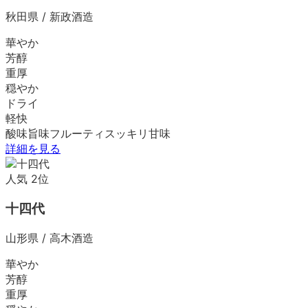
秋田県
/
新政酒造
華やか
芳醇
重厚
穏やか
ドライ
軽快
酸味
旨味
フルーティ
スッキリ
甘味
詳細を見る
人気
2
位
十四代
山形県
/
高木酒造
華やか
芳醇
重厚