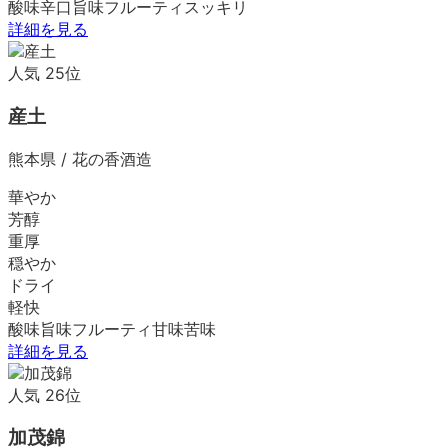
酸味
辛口
旨味
フルーティ
スッキリ
詳細を見る
人気
25
位
産土
熊本県
/
花の香酒造
華やか
芳醇
重厚
穏やか
ドライ
軽快
酸味
旨味
フルーティ
甘味
苦味
詳細を見る
人気
26
位
加茂錦