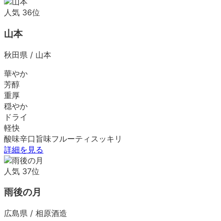
人気
36
位
山本
秋田県
/
山本
華やか
芳醇
重厚
穏やか
ドライ
軽快
酸味
辛口
旨味
フルーティ
スッキリ
詳細を見る
人気
37
位
雨後の月
広島県
/
相原酒造