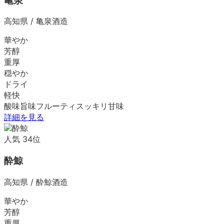
亀泉
高知県
/
亀泉酒造
華やか
芳醇
重厚
穏やか
ドライ
軽快
酸味
旨味
フルーティ
スッキリ
甘味
詳細を見る
人気
34
位
酔鯨
高知県
/
酔鯨酒造
華やか
芳醇
重厚