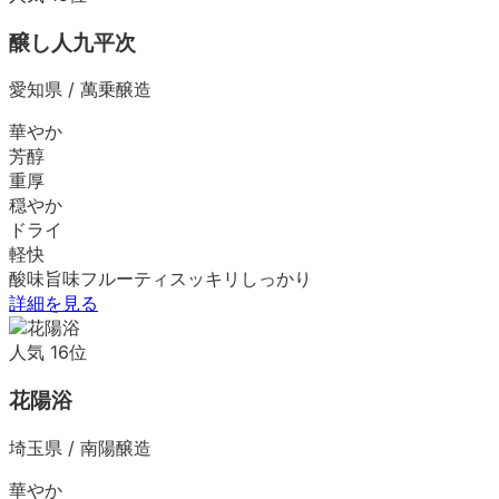
醸し人九平次
愛知県
/
萬乗醸造
華やか
芳醇
重厚
穏やか
ドライ
軽快
酸味
旨味
フルーティ
スッキリ
しっかり
詳細を見る
人気
16
位
花陽浴
埼玉県
/
南陽醸造
華やか