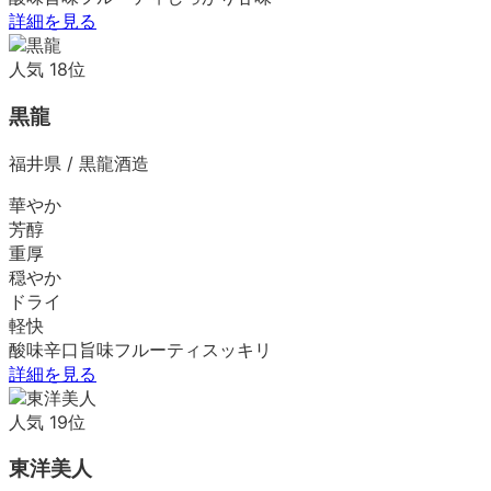
詳細を見る
人気
18
位
黒龍
福井県
/
黒龍酒造
華やか
芳醇
重厚
穏やか
ドライ
軽快
酸味
辛口
旨味
フルーティ
スッキリ
詳細を見る
人気
19
位
東洋美人