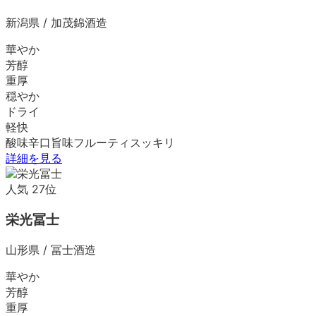
新潟県
/
加茂錦酒造
華やか
芳醇
重厚
穏やか
ドライ
軽快
酸味
辛口
旨味
フルーティ
スッキリ
詳細を見る
人気
27
位
栄光冨士
山形県
/
冨士酒造
華やか
芳醇
重厚