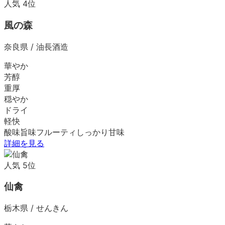
人気
4
位
風の森
奈良県
/
油長酒造
華やか
芳醇
重厚
穏やか
ドライ
軽快
酸味
旨味
フルーティ
しっかり
甘味
詳細を見る
人気
5
位
仙禽
栃木県
/
せんきん