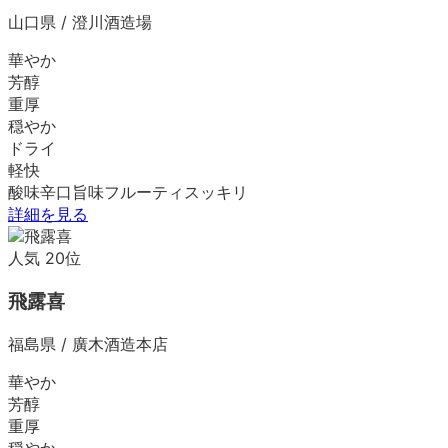
山口県
/
澄川酒造場
華やか
芳醇
重厚
穏やか
ドライ
軽快
酸味
辛口
旨味
フルーティ
スッキリ
詳細を見る
人気
20
位
飛露喜
福島県
/
廣木酒造本店
華やか
芳醇
重厚
穏やか