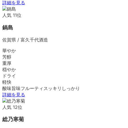
詳細を見る
人気
11
位
鍋島
佐賀県
/
富久千代酒造
華やか
芳醇
重厚
穏やか
ドライ
軽快
酸味
旨味
フルーティ
スッキリ
しっかり
詳細を見る
人気
12
位
総乃寒菊