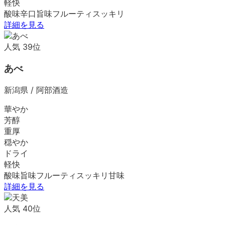
軽快
酸味
辛口
旨味
フルーティ
スッキリ
詳細を見る
人気
39
位
あべ
新潟県
/
阿部酒造
華やか
芳醇
重厚
穏やか
ドライ
軽快
酸味
旨味
フルーティ
スッキリ
甘味
詳細を見る
人気
40
位