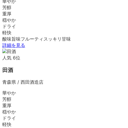
華やか
芳醇
重厚
穏やか
ドライ
軽快
酸味
旨味
フルーティ
スッキリ
甘味
詳細を見る
人気
6
位
田酒
青森県
/
西田酒造店
華やか
芳醇
重厚
穏やか
ドライ
軽快