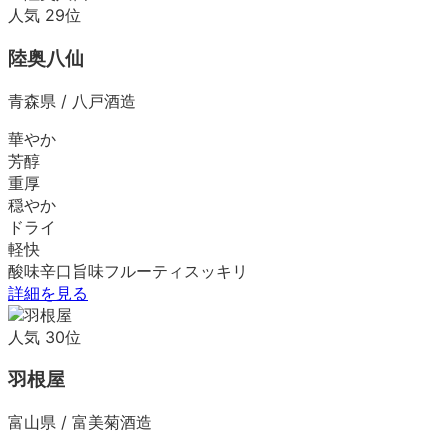
人気
29
位
陸奥八仙
青森県
/
八戸酒造
華やか
芳醇
重厚
穏やか
ドライ
軽快
酸味
辛口
旨味
フルーティ
スッキリ
詳細を見る
人気
30
位
羽根屋
富山県
/
富美菊酒造