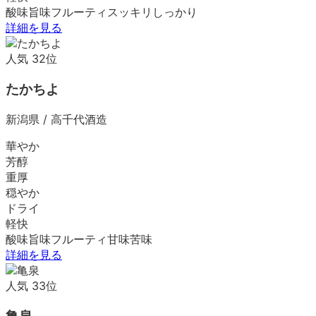
酸味
旨味
フルーティ
スッキリ
しっかり
詳細を見る
人気
32
位
たかちよ
新潟県
/
高千代酒造
華やか
芳醇
重厚
穏やか
ドライ
軽快
酸味
旨味
フルーティ
甘味
苦味
詳細を見る
人気
33
位