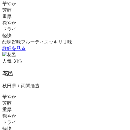
華やか
芳醇
重厚
穏やか
ドライ
軽快
酸味
旨味
フルーティ
スッキリ
甘味
詳細を見る
人気
31
位
花邑
秋田県
/
両関酒造
華やか
芳醇
重厚
穏やか
ドライ
軽快