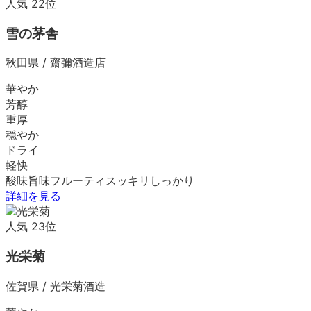
人気
22
位
雪の茅舎
秋田県
/
齋彌酒造店
華やか
芳醇
重厚
穏やか
ドライ
軽快
酸味
旨味
フルーティ
スッキリ
しっかり
詳細を見る
人気
23
位
光栄菊
佐賀県
/
光栄菊酒造