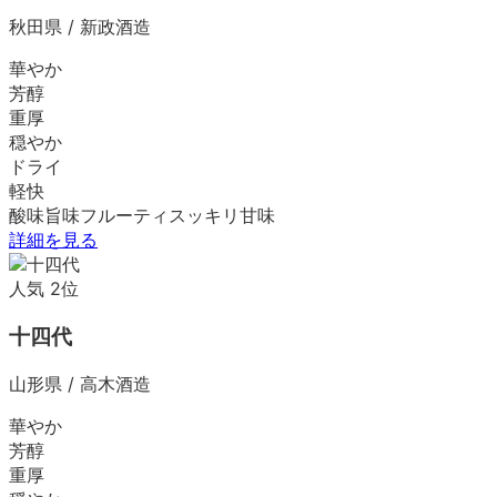
秋田県
/
新政酒造
華やか
芳醇
重厚
穏やか
ドライ
軽快
酸味
旨味
フルーティ
スッキリ
甘味
詳細を見る
人気
2
位
十四代
山形県
/
高木酒造
華やか
芳醇
重厚