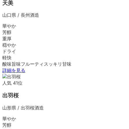
天美
山口県
/
長州酒造
華やか
芳醇
重厚
穏やか
ドライ
軽快
酸味
旨味
フルーティ
スッキリ
甘味
詳細を見る
人気
41
位
出羽桜
山形県
/
出羽桜酒造
華やか
芳醇