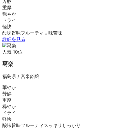
芳醇
重厚
穏やか
ドライ
軽快
酸味
旨味
フルーティ
甘味
苦味
詳細を見る
人気
10
位
冩楽
福島県
/
宮泉銘醸
華やか
芳醇
重厚
穏やか
ドライ
軽快
酸味
旨味
フルーティ
スッキリ
しっかり