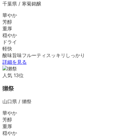
千葉県
/
寒菊銘醸
華やか
芳醇
重厚
穏やか
ドライ
軽快
酸味
旨味
フルーティ
スッキリ
しっかり
詳細を見る
人気
13
位
獺祭
山口県
/
獺祭
華やか
芳醇
重厚
穏やか