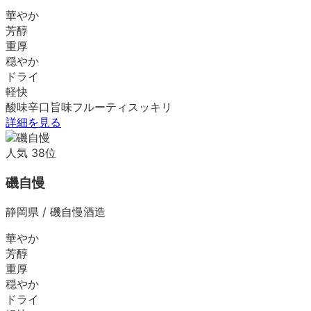
華やか
芳醇
重厚
穏やか
ドライ
軽快
酸味
辛口
旨味
フルーティ
スッキリ
詳細を見る
人気
38
位
磯自慢
静岡県
/
磯自慢酒造
華やか
芳醇
重厚
穏やか
ドライ