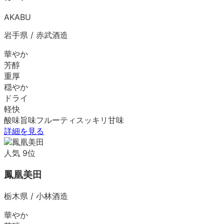
AKABU
岩手県
/
赤武酒造
華やか
芳醇
重厚
穏やか
ドライ
軽快
酸味
旨味
フルーティ
スッキリ
甘味
詳細を見る
人気
9
位
鳳凰美田
栃木県
/
小林酒造
華やか