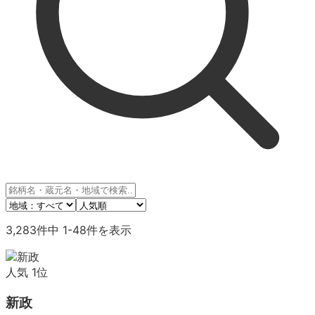
3,283
件中
1
-
48
件を表示
人気
1
位
新政