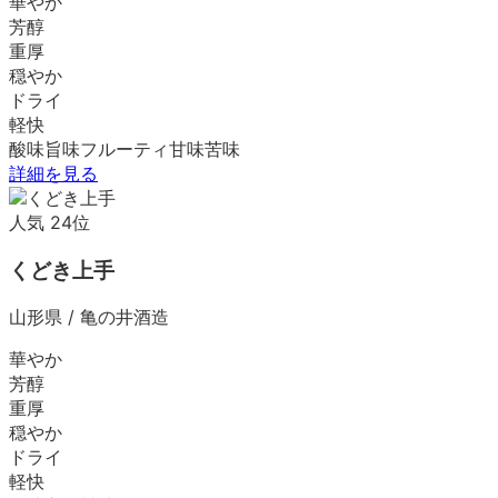
華やか
芳醇
重厚
穏やか
ドライ
軽快
酸味
旨味
フルーティ
甘味
苦味
詳細を見る
人気
24
位
くどき上手
山形県
/
亀の井酒造
華やか
芳醇
重厚
穏やか
ドライ
軽快