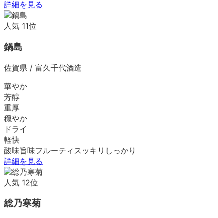
詳細を見る
人気
11
位
鍋島
佐賀県
/
富久千代酒造
華やか
芳醇
重厚
穏やか
ドライ
軽快
酸味
旨味
フルーティ
スッキリ
しっかり
詳細を見る
人気
12
位
総乃寒菊