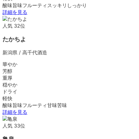
酸味
旨味
フルーティ
スッキリ
しっかり
詳細を見る
人気
32
位
たかちよ
新潟県
/
高千代酒造
華やか
芳醇
重厚
穏やか
ドライ
軽快
酸味
旨味
フルーティ
甘味
苦味
詳細を見る
人気
33
位