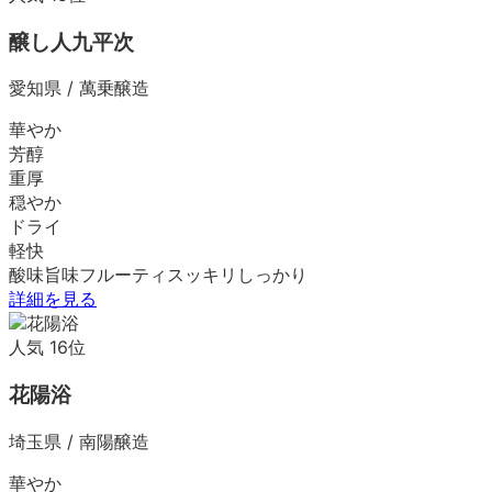
醸し人九平次
愛知県
/
萬乗醸造
華やか
芳醇
重厚
穏やか
ドライ
軽快
酸味
旨味
フルーティ
スッキリ
しっかり
詳細を見る
人気
16
位
花陽浴
埼玉県
/
南陽醸造
華やか