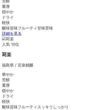
芳醇
重厚
穏やか
ドライ
軽快
酸味
旨味
フルーティ
甘味
苦味
詳細を見る
人気
10
位
冩楽
福島県
/
宮泉銘醸
華やか
芳醇
重厚
穏やか
ドライ
軽快
酸味
旨味
フルーティ
スッキリ
しっかり