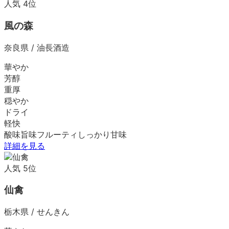
人気
4
位
風の森
奈良県
/
油長酒造
華やか
芳醇
重厚
穏やか
ドライ
軽快
酸味
旨味
フルーティ
しっかり
甘味
詳細を見る
人気
5
位
仙禽
栃木県
/
せんきん