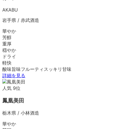
AKABU
岩手県
/
赤武酒造
華やか
芳醇
重厚
穏やか
ドライ
軽快
酸味
旨味
フルーティ
スッキリ
甘味
詳細を見る
人気
9
位
鳳凰美田
栃木県
/
小林酒造
華やか