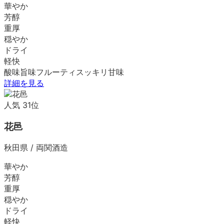
華やか
芳醇
重厚
穏やか
ドライ
軽快
酸味
旨味
フルーティ
スッキリ
甘味
詳細を見る
人気
31
位
花邑
秋田県
/
両関酒造
華やか
芳醇
重厚
穏やか
ドライ
軽快