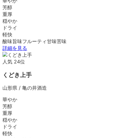
華やか
芳醇
重厚
穏やか
ドライ
軽快
酸味
旨味
フルーティ
甘味
苦味
詳細を見る
人気
24
位
くどき上手
山形県
/
亀の井酒造
華やか
芳醇
重厚
穏やか
ドライ
軽快