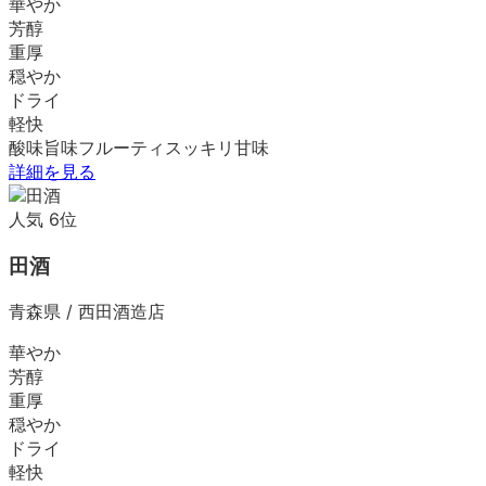
華やか
芳醇
重厚
穏やか
ドライ
軽快
酸味
旨味
フルーティ
スッキリ
甘味
詳細を見る
人気
6
位
田酒
青森県
/
西田酒造店
華やか
芳醇
重厚
穏やか
ドライ
軽快