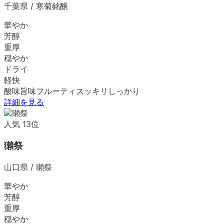
千葉県
/
寒菊銘醸
華やか
芳醇
重厚
穏やか
ドライ
軽快
酸味
旨味
フルーティ
スッキリ
しっかり
詳細を見る
人気
13
位
獺祭
山口県
/
獺祭
華やか
芳醇
重厚
穏やか