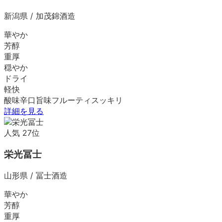
新潟県
/
加茂錦酒造
華やか
芳醇
重厚
穏やか
ドライ
軽快
酸味
辛口
旨味
フルーティ
スッキリ
詳細を見る
人気
27
位
栄光冨士
山形県
/
冨士酒造
華やか
芳醇
重厚