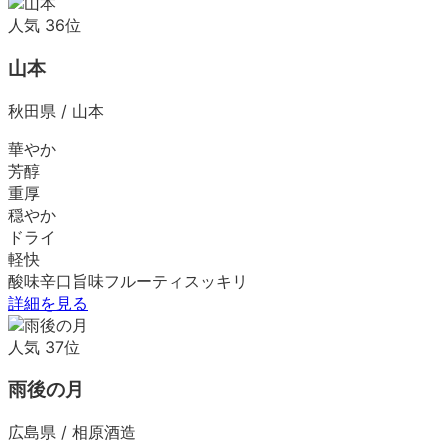
人気
36
位
山本
秋田県
/
山本
華やか
芳醇
重厚
穏やか
ドライ
軽快
酸味
辛口
旨味
フルーティ
スッキリ
詳細を見る
人気
37
位
雨後の月
広島県
/
相原酒造