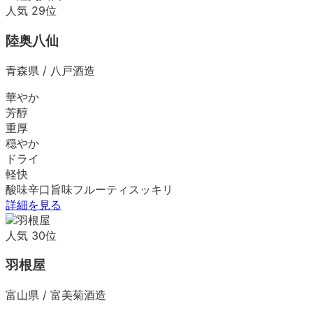
人気
29
位
陸奥八仙
青森県
/
八戸酒造
華やか
芳醇
重厚
穏やか
ドライ
軽快
酸味
辛口
旨味
フルーティ
スッキリ
詳細を見る
人気
30
位
羽根屋
富山県
/
富美菊酒造