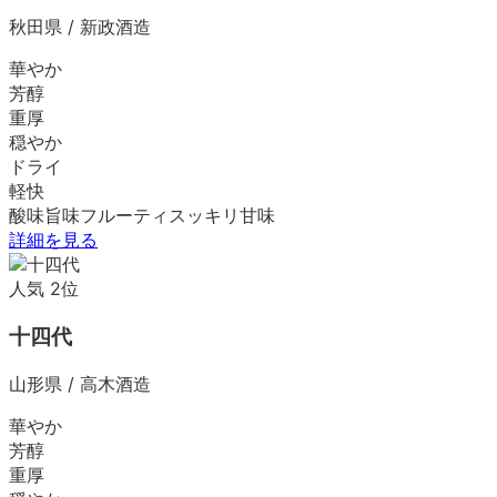
秋田県
/
新政酒造
華やか
芳醇
重厚
穏やか
ドライ
軽快
酸味
旨味
フルーティ
スッキリ
甘味
詳細を見る
人気
2
位
十四代
山形県
/
高木酒造
華やか
芳醇
重厚