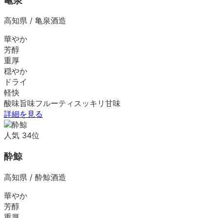
亀泉
高知県
/
亀泉酒造
華やか
芳醇
重厚
穏やか
ドライ
軽快
酸味
旨味
フルーティ
スッキリ
甘味
詳細を見る
人気
34
位
酔鯨
高知県
/
酔鯨酒造
華やか
芳醇
重厚