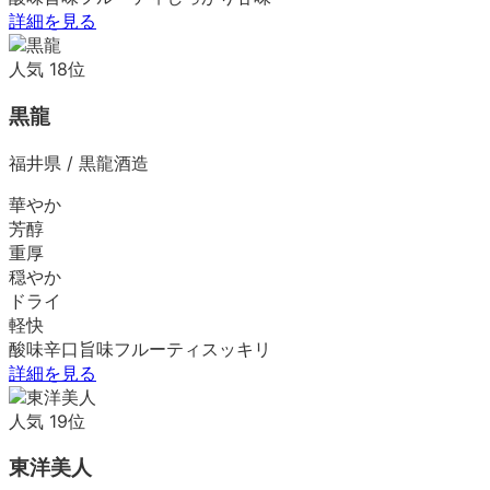
詳細を見る
人気
18
位
黒龍
福井県
/
黒龍酒造
華やか
芳醇
重厚
穏やか
ドライ
軽快
酸味
辛口
旨味
フルーティ
スッキリ
詳細を見る
人気
19
位
東洋美人