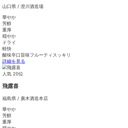
山口県
/
澄川酒造場
華やか
芳醇
重厚
穏やか
ドライ
軽快
酸味
辛口
旨味
フルーティ
スッキリ
詳細を見る
人気
20
位
飛露喜
福島県
/
廣木酒造本店
華やか
芳醇
重厚
穏やか