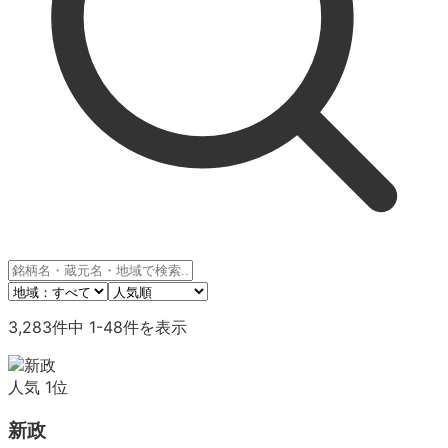
3,283
件中
1
-
48
件を表示
人気
1
位
新政