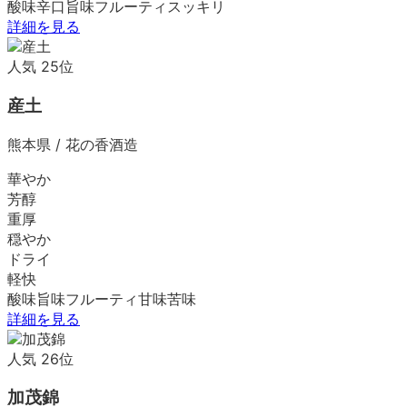
酸味
辛口
旨味
フルーティ
スッキリ
詳細を見る
人気
25
位
産土
熊本県
/
花の香酒造
華やか
芳醇
重厚
穏やか
ドライ
軽快
酸味
旨味
フルーティ
甘味
苦味
詳細を見る
人気
26
位
加茂錦