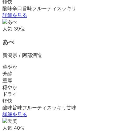
軽快
酸味
辛口
旨味
フルーティ
スッキリ
詳細を見る
人気
39
位
あべ
新潟県
/
阿部酒造
華やか
芳醇
重厚
穏やか
ドライ
軽快
酸味
旨味
フルーティ
スッキリ
甘味
詳細を見る
人気
40
位