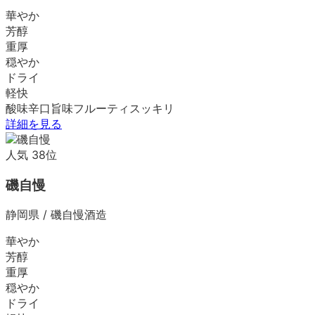
華やか
芳醇
重厚
穏やか
ドライ
軽快
酸味
辛口
旨味
フルーティ
スッキリ
詳細を見る
人気
38
位
磯自慢
静岡県
/
磯自慢酒造
華やか
芳醇
重厚
穏やか
ドライ