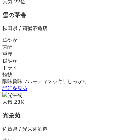
人気
22
位
雪の茅舎
秋田県
/
齋彌酒造店
華やか
芳醇
重厚
穏やか
ドライ
軽快
酸味
旨味
フルーティ
スッキリ
しっかり
詳細を見る
人気
23
位
光栄菊
佐賀県
/
光栄菊酒造