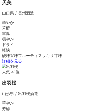
天美
山口県
/
長州酒造
華やか
芳醇
重厚
穏やか
ドライ
軽快
酸味
旨味
フルーティ
スッキリ
甘味
詳細を見る
人気
41
位
出羽桜
山形県
/
出羽桜酒造
華やか
芳醇