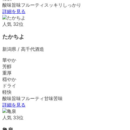
酸味
旨味
フルーティ
スッキリ
しっかり
詳細を見る
人気
32
位
たかちよ
新潟県
/
高千代酒造
華やか
芳醇
重厚
穏やか
ドライ
軽快
酸味
旨味
フルーティ
甘味
苦味
詳細を見る
人気
33
位