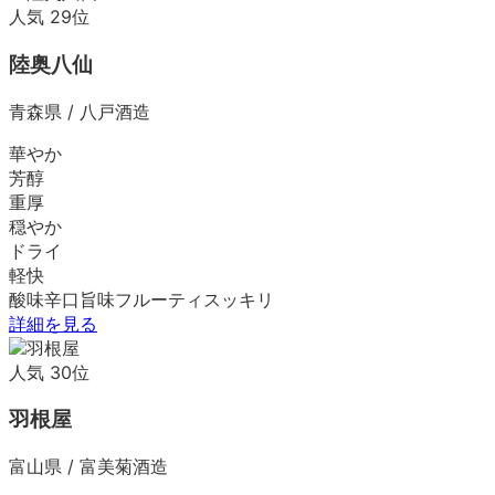
人気
29
位
陸奥八仙
青森県
/
八戸酒造
華やか
芳醇
重厚
穏やか
ドライ
軽快
酸味
辛口
旨味
フルーティ
スッキリ
詳細を見る
人気
30
位
羽根屋
富山県
/
富美菊酒造