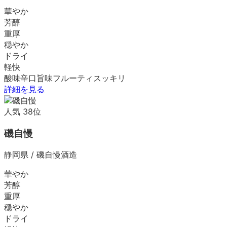
華やか
芳醇
重厚
穏やか
ドライ
軽快
酸味
辛口
旨味
フルーティ
スッキリ
詳細を見る
人気
38
位
磯自慢
静岡県
/
磯自慢酒造
華やか
芳醇
重厚
穏やか
ドライ