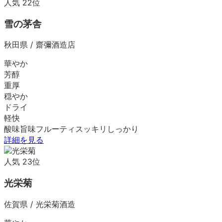
人気
22
位
雪の茅舎
秋田県
/
齋彌酒造店
華やか
芳醇
重厚
穏やか
ドライ
軽快
酸味
旨味
フルーティ
スッキリ
しっかり
詳細を見る
人気
23
位
光栄菊
佐賀県
/
光栄菊酒造