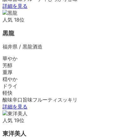
詳細を見る
人気
18
位
黒龍
福井県
/
黒龍酒造
華やか
芳醇
重厚
穏やか
ドライ
軽快
酸味
辛口
旨味
フルーティ
スッキリ
詳細を見る
人気
19
位
東洋美人