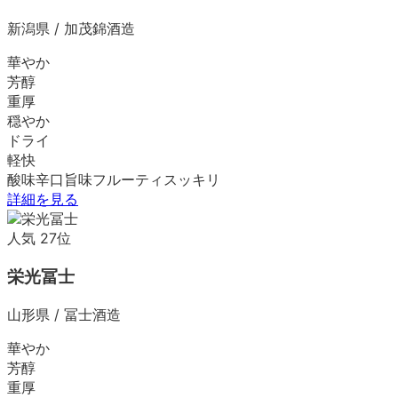
新潟県
/
加茂錦酒造
華やか
芳醇
重厚
穏やか
ドライ
軽快
酸味
辛口
旨味
フルーティ
スッキリ
詳細を見る
人気
27
位
栄光冨士
山形県
/
冨士酒造
華やか
芳醇
重厚