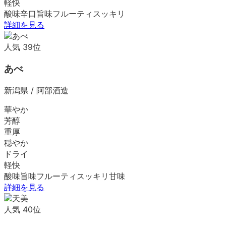
軽快
酸味
辛口
旨味
フルーティ
スッキリ
詳細を見る
人気
39
位
あべ
新潟県
/
阿部酒造
華やか
芳醇
重厚
穏やか
ドライ
軽快
酸味
旨味
フルーティ
スッキリ
甘味
詳細を見る
人気
40
位