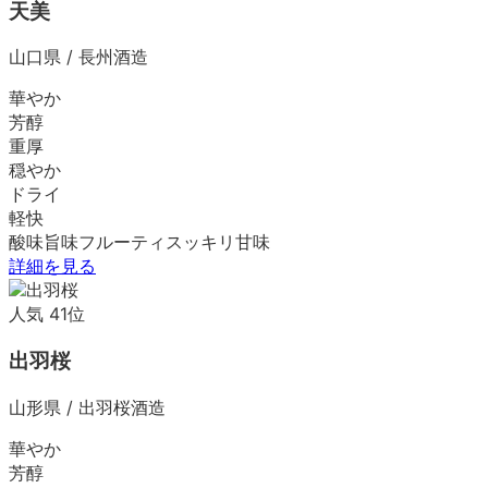
天美
山口県
/
長州酒造
華やか
芳醇
重厚
穏やか
ドライ
軽快
酸味
旨味
フルーティ
スッキリ
甘味
詳細を見る
人気
41
位
出羽桜
山形県
/
出羽桜酒造
華やか
芳醇