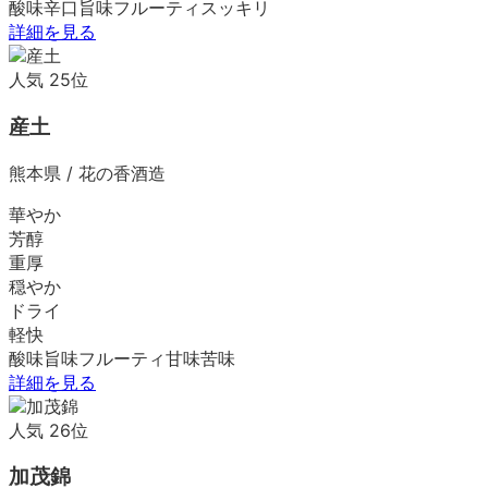
酸味
辛口
旨味
フルーティ
スッキリ
詳細を見る
人気
25
位
産土
熊本県
/
花の香酒造
華やか
芳醇
重厚
穏やか
ドライ
軽快
酸味
旨味
フルーティ
甘味
苦味
詳細を見る
人気
26
位
加茂錦