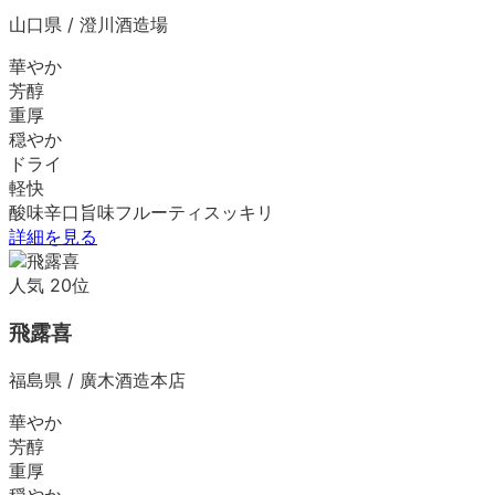
山口県
/
澄川酒造場
華やか
芳醇
重厚
穏やか
ドライ
軽快
酸味
辛口
旨味
フルーティ
スッキリ
詳細を見る
人気
20
位
飛露喜
福島県
/
廣木酒造本店
華やか
芳醇
重厚
穏やか