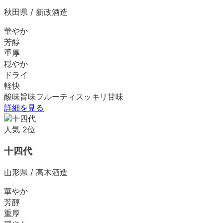
秋田県
/
新政酒造
華やか
芳醇
重厚
穏やか
ドライ
軽快
酸味
旨味
フルーティ
スッキリ
甘味
詳細を見る
人気
2
位
十四代
山形県
/
高木酒造
華やか
芳醇
重厚