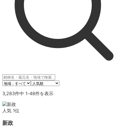
3,283
件中
1
-
48
件を表示
人気
1
位
新政