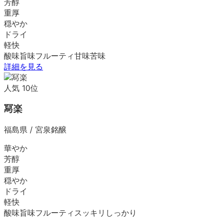
芳醇
重厚
穏やか
ドライ
軽快
酸味
旨味
フルーティ
甘味
苦味
詳細を見る
人気
10
位
冩楽
福島県
/
宮泉銘醸
華やか
芳醇
重厚
穏やか
ドライ
軽快
酸味
旨味
フルーティ
スッキリ
しっかり