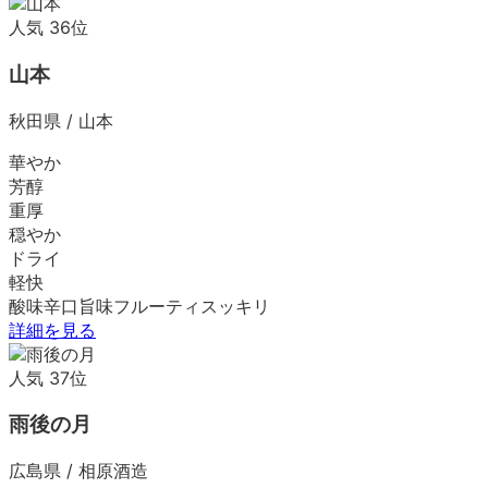
人気
36
位
山本
秋田県
/
山本
華やか
芳醇
重厚
穏やか
ドライ
軽快
酸味
辛口
旨味
フルーティ
スッキリ
詳細を見る
人気
37
位
雨後の月
広島県
/
相原酒造