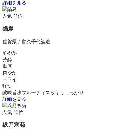
詳細を見る
人気
11
位
鍋島
佐賀県
/
富久千代酒造
華やか
芳醇
重厚
穏やか
ドライ
軽快
酸味
旨味
フルーティ
スッキリ
しっかり
詳細を見る
人気
12
位
総乃寒菊