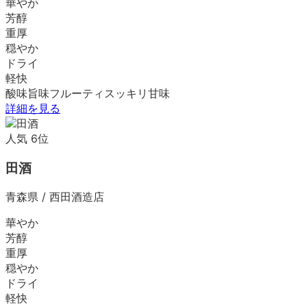
華やか
芳醇
重厚
穏やか
ドライ
軽快
酸味
旨味
フルーティ
スッキリ
甘味
詳細を見る
人気
6
位
田酒
青森県
/
西田酒造店
華やか
芳醇
重厚
穏やか
ドライ
軽快