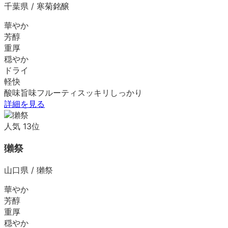
千葉県
/
寒菊銘醸
華やか
芳醇
重厚
穏やか
ドライ
軽快
酸味
旨味
フルーティ
スッキリ
しっかり
詳細を見る
人気
13
位
獺祭
山口県
/
獺祭
華やか
芳醇
重厚
穏やか