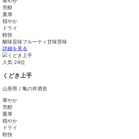
華やか
芳醇
重厚
穏やか
ドライ
軽快
酸味
旨味
フルーティ
甘味
苦味
詳細を見る
人気
24
位
くどき上手
山形県
/
亀の井酒造
華やか
芳醇
重厚
穏やか
ドライ
軽快