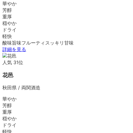
華やか
芳醇
重厚
穏やか
ドライ
軽快
酸味
旨味
フルーティ
スッキリ
甘味
詳細を見る
人気
31
位
花邑
秋田県
/
両関酒造
華やか
芳醇
重厚
穏やか
ドライ
軽快