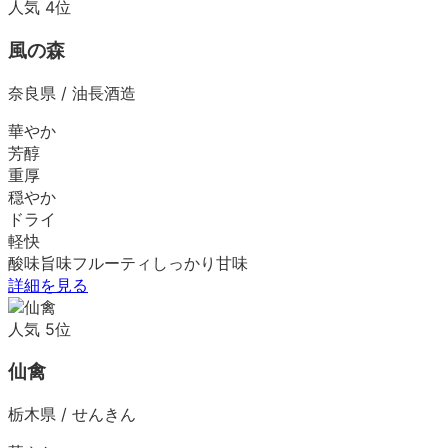
人気
4
位
風の森
奈良県
/
油長酒造
華やか
芳醇
重厚
穏やか
ドライ
軽快
酸味
旨味
フルーティ
しっかり
甘味
詳細を見る
人気
5
位
仙禽
栃木県
/
せんきん