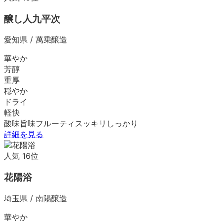
醸し人九平次
愛知県
/
萬乗醸造
華やか
芳醇
重厚
穏やか
ドライ
軽快
酸味
旨味
フルーティ
スッキリ
しっかり
詳細を見る
人気
16
位
花陽浴
埼玉県
/
南陽醸造
華やか