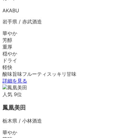
AKABU
岩手県
/
赤武酒造
華やか
芳醇
重厚
穏やか
ドライ
軽快
酸味
旨味
フルーティ
スッキリ
甘味
詳細を見る
人気
9
位
鳳凰美田
栃木県
/
小林酒造
華やか