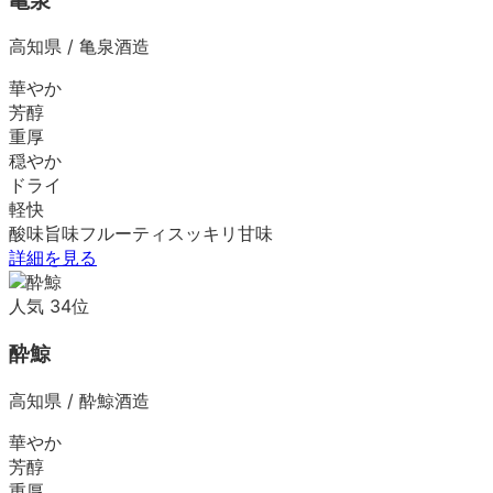
亀泉
高知県
/
亀泉酒造
華やか
芳醇
重厚
穏やか
ドライ
軽快
酸味
旨味
フルーティ
スッキリ
甘味
詳細を見る
人気
34
位
酔鯨
高知県
/
酔鯨酒造
華やか
芳醇
重厚