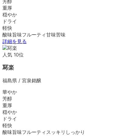
芳醇
重厚
穏やか
ドライ
軽快
酸味
旨味
フルーティ
甘味
苦味
詳細を見る
人気
10
位
冩楽
福島県
/
宮泉銘醸
華やか
芳醇
重厚
穏やか
ドライ
軽快
酸味
旨味
フルーティ
スッキリ
しっかり