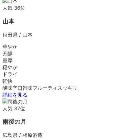
人気
36
位
山本
秋田県
/
山本
華やか
芳醇
重厚
穏やか
ドライ
軽快
酸味
辛口
旨味
フルーティ
スッキリ
詳細を見る
人気
37
位
雨後の月
広島県
/
相原酒造