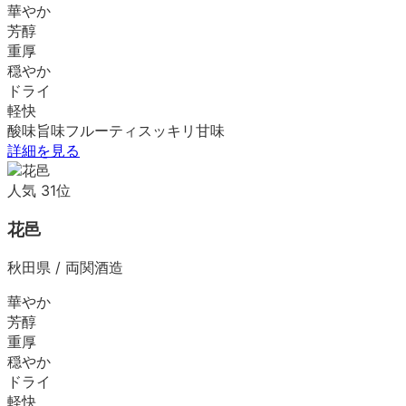
華やか
芳醇
重厚
穏やか
ドライ
軽快
酸味
旨味
フルーティ
スッキリ
甘味
詳細を見る
人気
31
位
花邑
秋田県
/
両関酒造
華やか
芳醇
重厚
穏やか
ドライ
軽快