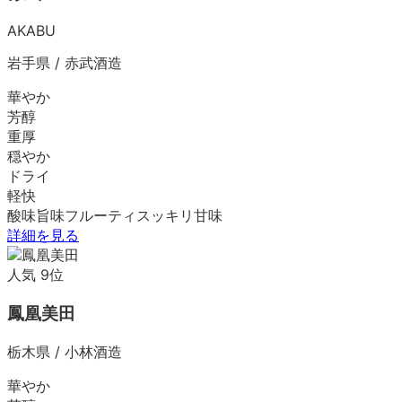
AKABU
岩手県
/
赤武酒造
華やか
芳醇
重厚
穏やか
ドライ
軽快
酸味
旨味
フルーティ
スッキリ
甘味
詳細を見る
人気
9
位
鳳凰美田
栃木県
/
小林酒造
華やか