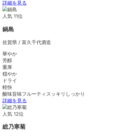
詳細を見る
人気
11
位
鍋島
佐賀県
/
富久千代酒造
華やか
芳醇
重厚
穏やか
ドライ
軽快
酸味
旨味
フルーティ
スッキリ
しっかり
詳細を見る
人気
12
位
総乃寒菊