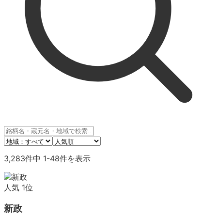
3,283
件中
1
-
48
件を表示
人気
1
位
新政