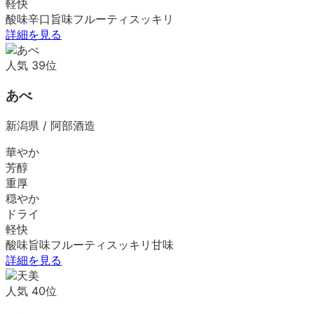
軽快
酸味
辛口
旨味
フルーティ
スッキリ
詳細を見る
人気
39
位
あべ
新潟県
/
阿部酒造
華やか
芳醇
重厚
穏やか
ドライ
軽快
酸味
旨味
フルーティ
スッキリ
甘味
詳細を見る
人気
40
位