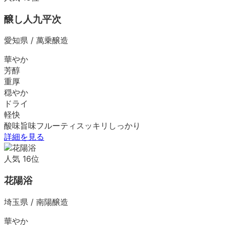
醸し人九平次
愛知県
/
萬乗醸造
華やか
芳醇
重厚
穏やか
ドライ
軽快
酸味
旨味
フルーティ
スッキリ
しっかり
詳細を見る
人気
16
位
花陽浴
埼玉県
/
南陽醸造
華やか