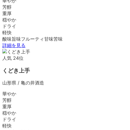
華やか
芳醇
重厚
穏やか
ドライ
軽快
酸味
旨味
フルーティ
甘味
苦味
詳細を見る
人気
24
位
くどき上手
山形県
/
亀の井酒造
華やか
芳醇
重厚
穏やか
ドライ
軽快