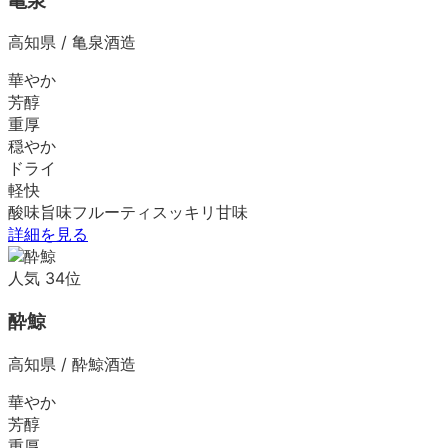
亀泉
高知県
/
亀泉酒造
華やか
芳醇
重厚
穏やか
ドライ
軽快
酸味
旨味
フルーティ
スッキリ
甘味
詳細を見る
人気
34
位
酔鯨
高知県
/
酔鯨酒造
華やか
芳醇
重厚