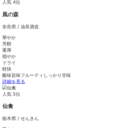
人気
4
位
風の森
奈良県
/
油長酒造
華やか
芳醇
重厚
穏やか
ドライ
軽快
酸味
旨味
フルーティ
しっかり
甘味
詳細を見る
人気
5
位
仙禽
栃木県
/
せんきん