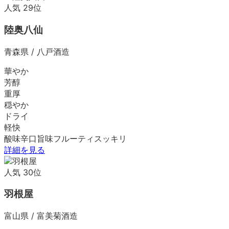
人気
29
位
陸奥八仙
青森県
/
八戸酒造
華やか
芳醇
重厚
穏やか
ドライ
軽快
酸味
辛口
旨味
フルーティ
スッキリ
詳細を見る
人気
30
位
羽根屋
富山県
/
富美菊酒造