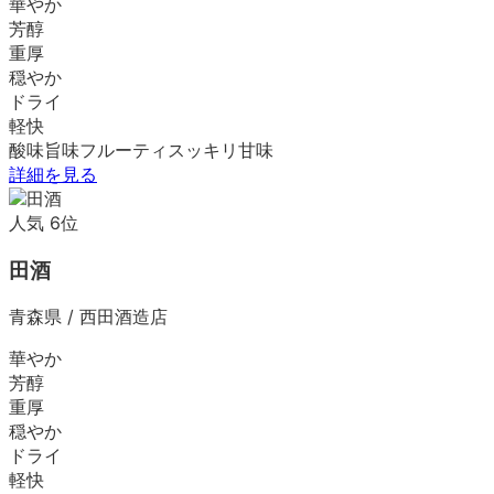
華やか
芳醇
重厚
穏やか
ドライ
軽快
酸味
旨味
フルーティ
スッキリ
甘味
詳細を見る
人気
6
位
田酒
青森県
/
西田酒造店
華やか
芳醇
重厚
穏やか
ドライ
軽快