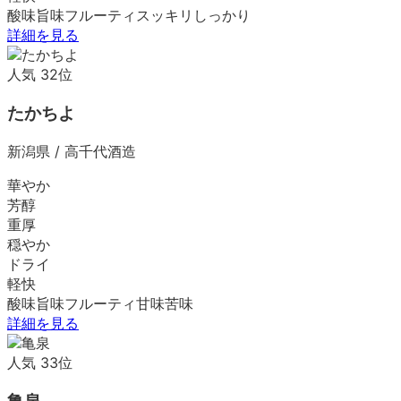
酸味
旨味
フルーティ
スッキリ
しっかり
詳細を見る
人気
32
位
たかちよ
新潟県
/
高千代酒造
華やか
芳醇
重厚
穏やか
ドライ
軽快
酸味
旨味
フルーティ
甘味
苦味
詳細を見る
人気
33
位