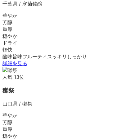
千葉県
/
寒菊銘醸
華やか
芳醇
重厚
穏やか
ドライ
軽快
酸味
旨味
フルーティ
スッキリ
しっかり
詳細を見る
人気
13
位
獺祭
山口県
/
獺祭
華やか
芳醇
重厚
穏やか