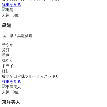
詳細を見る
人気
18
位
黒龍
福井県
/
黒龍酒造
華やか
芳醇
重厚
穏やか
ドライ
軽快
酸味
辛口
旨味
フルーティ
スッキリ
詳細を見る
人気
19
位
東洋美人