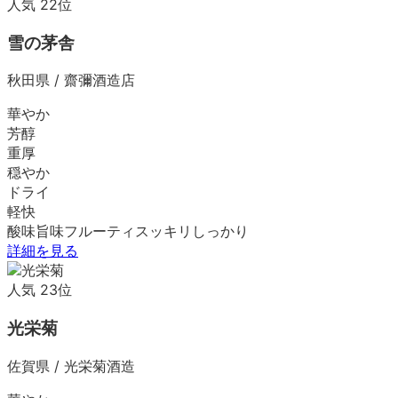
人気
22
位
雪の茅舎
秋田県
/
齋彌酒造店
華やか
芳醇
重厚
穏やか
ドライ
軽快
酸味
旨味
フルーティ
スッキリ
しっかり
詳細を見る
人気
23
位
光栄菊
佐賀県
/
光栄菊酒造