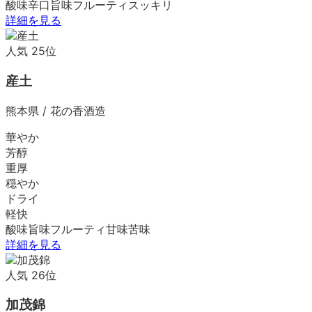
酸味
辛口
旨味
フルーティ
スッキリ
詳細を見る
人気
25
位
産土
熊本県
/
花の香酒造
華やか
芳醇
重厚
穏やか
ドライ
軽快
酸味
旨味
フルーティ
甘味
苦味
詳細を見る
人気
26
位
加茂錦