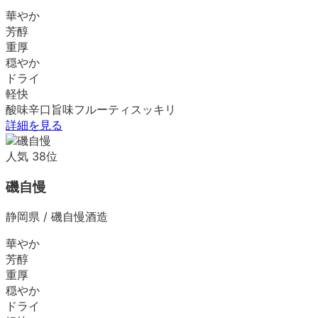
華やか
芳醇
重厚
穏やか
ドライ
軽快
酸味
辛口
旨味
フルーティ
スッキリ
詳細を見る
人気
38
位
磯自慢
静岡県
/
磯自慢酒造
華やか
芳醇
重厚
穏やか
ドライ