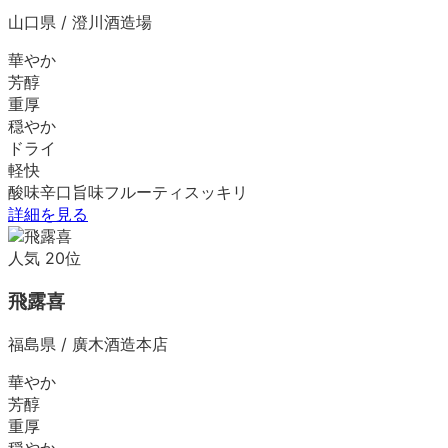
山口県
/
澄川酒造場
華やか
芳醇
重厚
穏やか
ドライ
軽快
酸味
辛口
旨味
フルーティ
スッキリ
詳細を見る
人気
20
位
飛露喜
福島県
/
廣木酒造本店
華やか
芳醇
重厚
穏やか