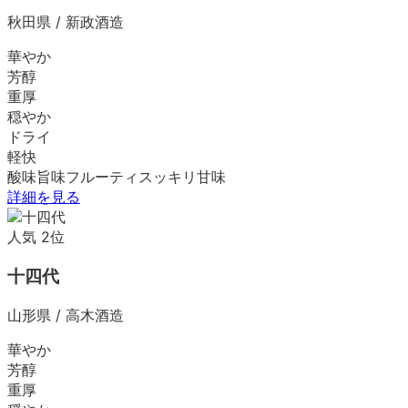
秋田県
/
新政酒造
華やか
芳醇
重厚
穏やか
ドライ
軽快
酸味
旨味
フルーティ
スッキリ
甘味
詳細を見る
人気
2
位
十四代
山形県
/
高木酒造
華やか
芳醇
重厚