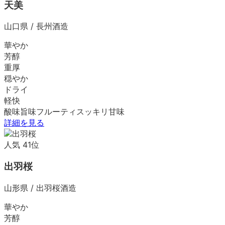
天美
山口県
/
長州酒造
華やか
芳醇
重厚
穏やか
ドライ
軽快
酸味
旨味
フルーティ
スッキリ
甘味
詳細を見る
人気
41
位
出羽桜
山形県
/
出羽桜酒造
華やか
芳醇