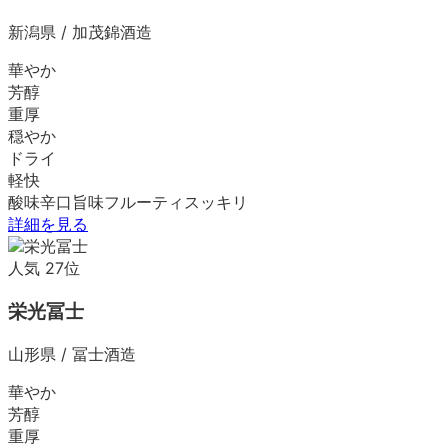
新潟県
/
加茂錦酒造
華やか
芳醇
重厚
穏やか
ドライ
軽快
酸味
辛口
旨味
フルーティ
スッキリ
詳細を見る
人気
27
位
栄光冨士
山形県
/
冨士酒造
華やか
芳醇
重厚