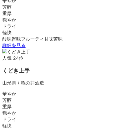
華やか
芳醇
重厚
穏やか
ドライ
軽快
酸味
旨味
フルーティ
甘味
苦味
詳細を見る
人気
24
位
くどき上手
山形県
/
亀の井酒造
華やか
芳醇
重厚
穏やか
ドライ
軽快