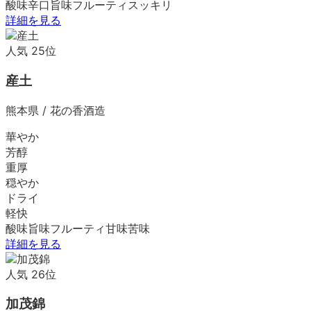
酸味
辛口
旨味
フルーティ
スッキリ
詳細を見る
人気
25
位
産土
熊本県
/
花の香酒造
華やか
芳醇
重厚
穏やか
ドライ
軽快
酸味
旨味
フルーティ
甘味
苦味
詳細を見る
人気
26
位
加茂錦