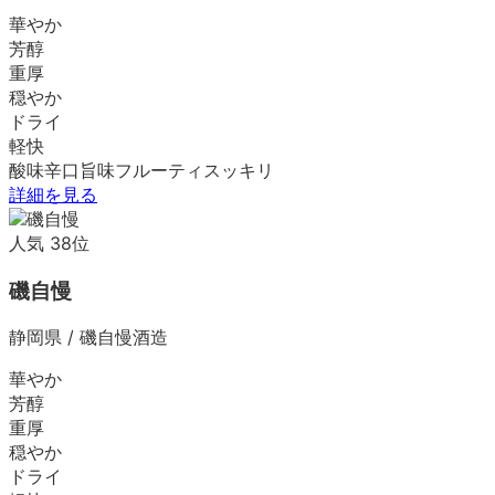
華やか
芳醇
重厚
穏やか
ドライ
軽快
酸味
辛口
旨味
フルーティ
スッキリ
詳細を見る
人気
38
位
磯自慢
静岡県
/
磯自慢酒造
華やか
芳醇
重厚
穏やか
ドライ