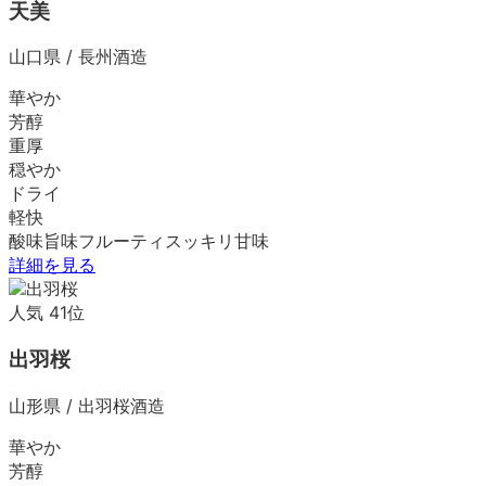
天美
山口県
/
長州酒造
華やか
芳醇
重厚
穏やか
ドライ
軽快
酸味
旨味
フルーティ
スッキリ
甘味
詳細を見る
人気
41
位
出羽桜
山形県
/
出羽桜酒造
華やか
芳醇