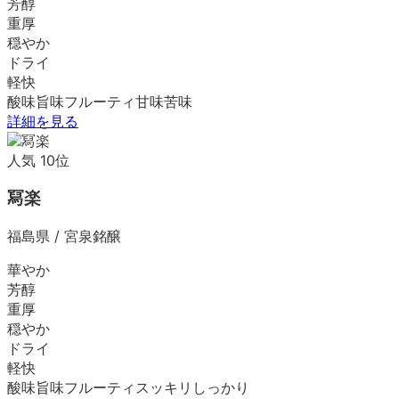
芳醇
重厚
穏やか
ドライ
軽快
酸味
旨味
フルーティ
甘味
苦味
詳細を見る
人気
10
位
冩楽
福島県
/
宮泉銘醸
華やか
芳醇
重厚
穏やか
ドライ
軽快
酸味
旨味
フルーティ
スッキリ
しっかり