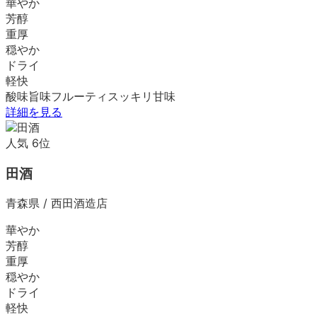
華やか
芳醇
重厚
穏やか
ドライ
軽快
酸味
旨味
フルーティ
スッキリ
甘味
詳細を見る
人気
6
位
田酒
青森県
/
西田酒造店
華やか
芳醇
重厚
穏やか
ドライ
軽快