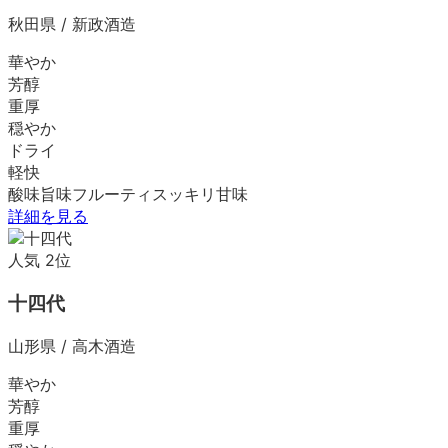
秋田県
/
新政酒造
華やか
芳醇
重厚
穏やか
ドライ
軽快
酸味
旨味
フルーティ
スッキリ
甘味
詳細を見る
人気
2
位
十四代
山形県
/
高木酒造
華やか
芳醇
重厚