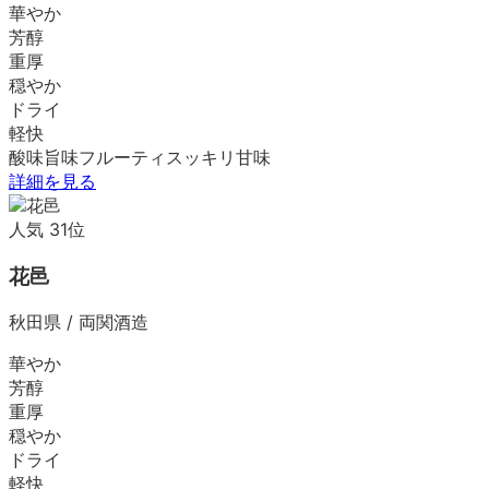
華やか
芳醇
重厚
穏やか
ドライ
軽快
酸味
旨味
フルーティ
スッキリ
甘味
詳細を見る
人気
31
位
花邑
秋田県
/
両関酒造
華やか
芳醇
重厚
穏やか
ドライ
軽快