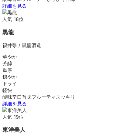
詳細を見る
人気
18
位
黒龍
福井県
/
黒龍酒造
華やか
芳醇
重厚
穏やか
ドライ
軽快
酸味
辛口
旨味
フルーティ
スッキリ
詳細を見る
人気
19
位
東洋美人