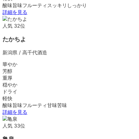
酸味
旨味
フルーティ
スッキリ
しっかり
詳細を見る
人気
32
位
たかちよ
新潟県
/
高千代酒造
華やか
芳醇
重厚
穏やか
ドライ
軽快
酸味
旨味
フルーティ
甘味
苦味
詳細を見る
人気
33
位