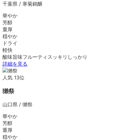
千葉県
/
寒菊銘醸
華やか
芳醇
重厚
穏やか
ドライ
軽快
酸味
旨味
フルーティ
スッキリ
しっかり
詳細を見る
人気
13
位
獺祭
山口県
/
獺祭
華やか
芳醇
重厚
穏やか