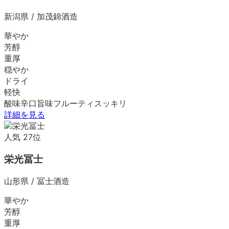
新潟県
/
加茂錦酒造
華やか
芳醇
重厚
穏やか
ドライ
軽快
酸味
辛口
旨味
フルーティ
スッキリ
詳細を見る
人気
27
位
栄光冨士
山形県
/
冨士酒造
華やか
芳醇
重厚