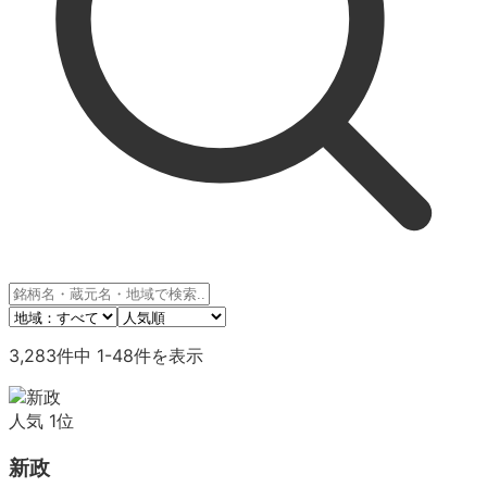
3,283
件中
1
-
48
件を表示
人気
1
位
新政