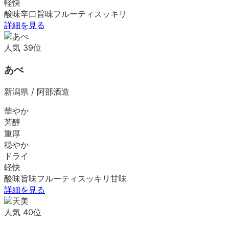
軽快
酸味
辛口
旨味
フルーティ
スッキリ
詳細を見る
人気
39
位
あべ
新潟県
/
阿部酒造
華やか
芳醇
重厚
穏やか
ドライ
軽快
酸味
旨味
フルーティ
スッキリ
甘味
詳細を見る
人気
40
位