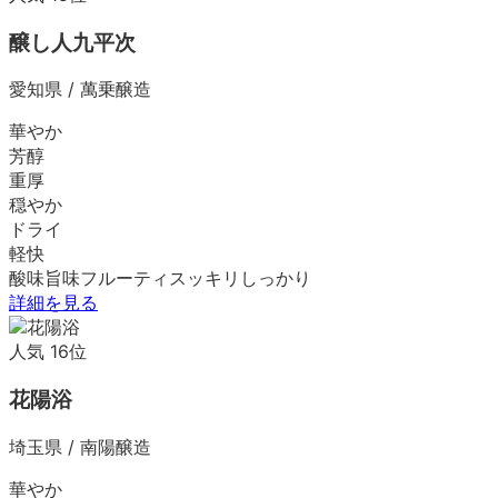
醸し人九平次
愛知県
/
萬乗醸造
華やか
芳醇
重厚
穏やか
ドライ
軽快
酸味
旨味
フルーティ
スッキリ
しっかり
詳細を見る
人気
16
位
花陽浴
埼玉県
/
南陽醸造
華やか