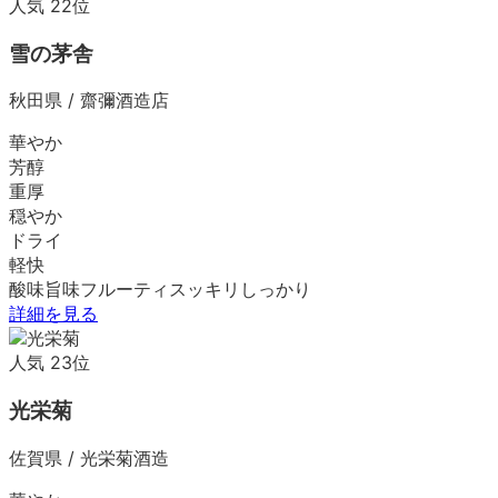
人気
22
位
雪の茅舎
秋田県
/
齋彌酒造店
華やか
芳醇
重厚
穏やか
ドライ
軽快
酸味
旨味
フルーティ
スッキリ
しっかり
詳細を見る
人気
23
位
光栄菊
佐賀県
/
光栄菊酒造