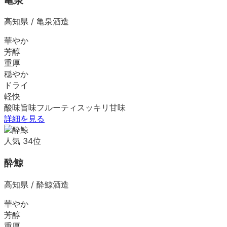
亀泉
高知県
/
亀泉酒造
華やか
芳醇
重厚
穏やか
ドライ
軽快
酸味
旨味
フルーティ
スッキリ
甘味
詳細を見る
人気
34
位
酔鯨
高知県
/
酔鯨酒造
華やか
芳醇
重厚