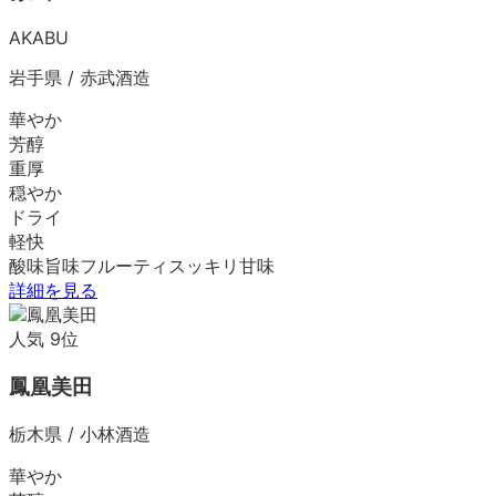
AKABU
岩手県
/
赤武酒造
華やか
芳醇
重厚
穏やか
ドライ
軽快
酸味
旨味
フルーティ
スッキリ
甘味
詳細を見る
人気
9
位
鳳凰美田
栃木県
/
小林酒造
華やか