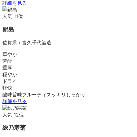
詳細を見る
人気
11
位
鍋島
佐賀県
/
富久千代酒造
華やか
芳醇
重厚
穏やか
ドライ
軽快
酸味
旨味
フルーティ
スッキリ
しっかり
詳細を見る
人気
12
位
総乃寒菊