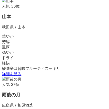
人気
36
位
山本
秋田県
/
山本
華やか
芳醇
重厚
穏やか
ドライ
軽快
酸味
辛口
旨味
フルーティ
スッキリ
詳細を見る
人気
37
位
雨後の月
広島県
/
相原酒造