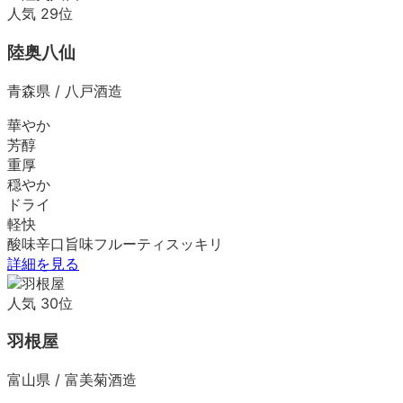
人気
29
位
陸奥八仙
青森県
/
八戸酒造
華やか
芳醇
重厚
穏やか
ドライ
軽快
酸味
辛口
旨味
フルーティ
スッキリ
詳細を見る
人気
30
位
羽根屋
富山県
/
富美菊酒造