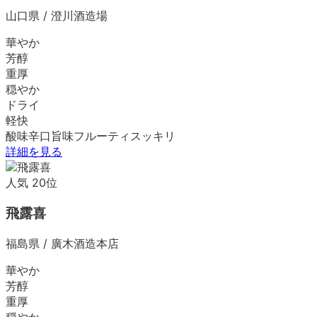
山口県
/
澄川酒造場
華やか
芳醇
重厚
穏やか
ドライ
軽快
酸味
辛口
旨味
フルーティ
スッキリ
詳細を見る
人気
20
位
飛露喜
福島県
/
廣木酒造本店
華やか
芳醇
重厚
穏やか